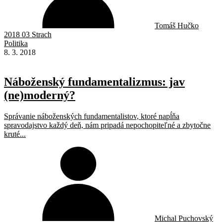
Tomáš Hučko
2018 03 Strach
Politika
8. 3. 2018
Náboženský fundamentalizmus: jav
(ne)moderný?
Správanie náboženských fundamentalistov, ktoré napĺňa
spravodajstvo každý deň, nám pripadá nepochopiteľné a zbytočne
kruté...
Michal Puchovský