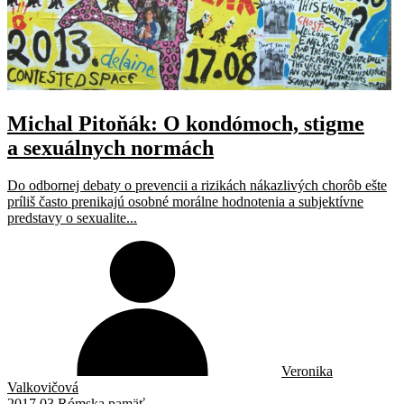
Michal Pitoňák: O kondómoch, stigme
a sexuálnych normách
Do odbornej debaty o prevencii a rizikách nákazlivých chorôb ešte
príliš často prenikajú osobné morálne hodnotenia a subjektívne
predstavy o sexualite...
Veronika
Valkovičová
2017 03 Rómska pamäť