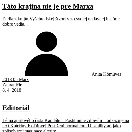
Táto krajina nie je pre Marxa
Ľudia z krajín Vyšehradskej štvorky zo svojej nedávnej histórie
dobre vedia...
Anita Kömüves
2018 05 Marx
Zahraničie
8. 4. 2018
Editoriál
Téma aprílového čísla Kapitálu – Postihnutie zdravím – odkazuje na
text Kateřiny Kolářovej Postiženi normalitou: Disability art jako
způsob (re)imaginace alterity...