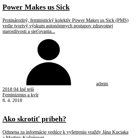
Power Makes us Sick
Protinárodný, feministický kolektív Power Makes us Sick (PMS)
vedie tvorivý výskum autonómnych postupov zdravotnej
starostlivosti a sieťovania...
admin
2018 04 Iné telá
Feminizmus a kvír
8. 4. 2018
Ako skrotiť príbeh?
Odmena za informácie vedúce k vyšetreniu vraždy Jána Kuciaka
a Martiny Kušnírovej...