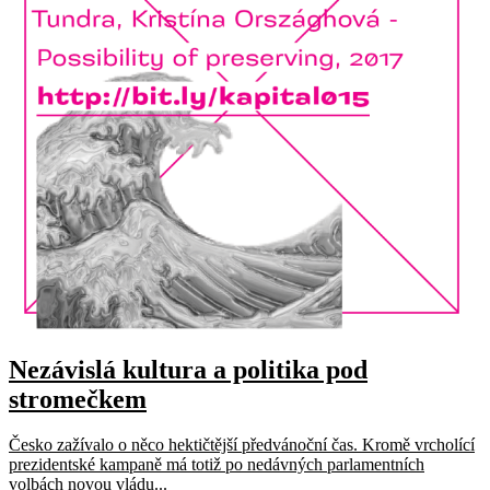
Nezávislá kultura a politika pod
stromečkem
Česko zažívalo o něco hektičtější předvánoční čas. Kromě vrcholící
prezidentské kampaně má totiž po nedávných parlamentních
volbách novou vládu...