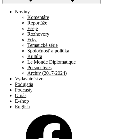
Noviny
Komentáre
Reportáže
Eseje
Rozhovory
Frky
Tematické série
Spoločnosť a politika
Kultúra
Le Monde Diplomatique
Perspectives
Archív (2017-2024)
Vydavateľstvo
Podujatia
Podcasty
O nás
E-shop
English