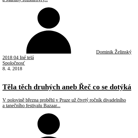
Dominik Želinský
2018 04 Iné telá
Spoločnosť
8. 4. 2018
Těla těch druhých aneb Řeč co se dotýká
V polovině března proběhl v Praze už čtvrtý ročník divadelního
a tanečního festivalu Bazaar...