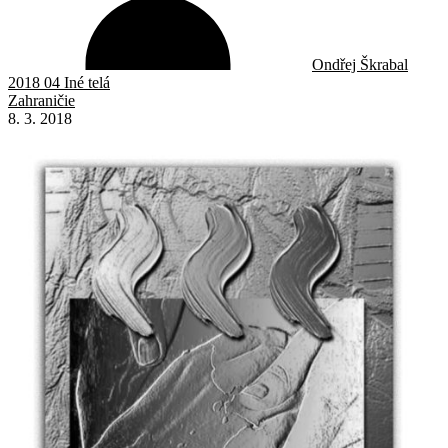
Ondřej Škrabal
2018 04 Iné telá
Zahraničie
8. 3. 2018