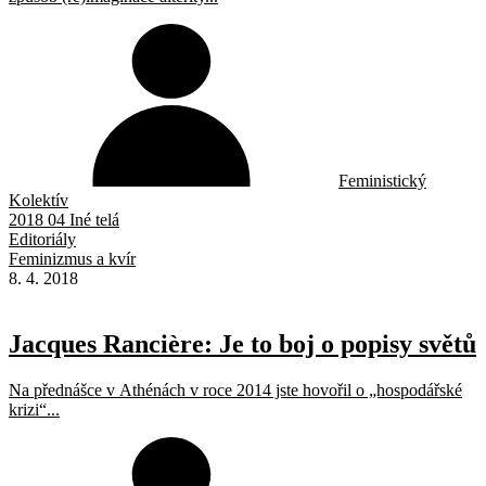
Feministický
Kolektív
2018 04 Iné telá
Editoriály
Feminizmus a kvír
8. 4. 2018
Jacques Rancière: Je to boj o popisy světů
Na přednášce v Athénách v roce 2014 jste hovořil o „hospodářské
krizi“...