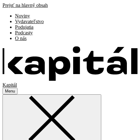
Prejsť na hlavný obsah
Noviny
Vydavateľstvo
Podujatia
Podcasty
O nás
Kapitál
Menu