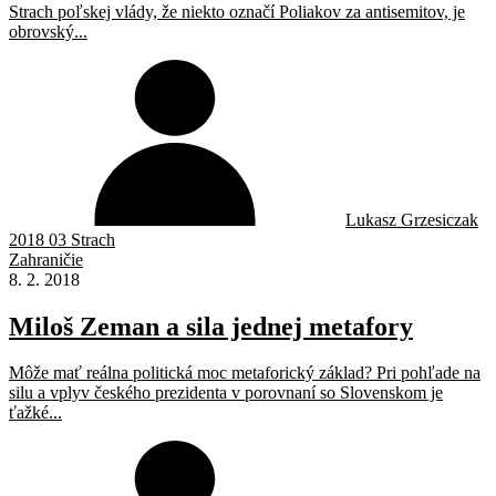
Strach poľskej vlády, že niekto označí Poliakov za antisemitov, je
obrovský...
Lukasz Grzesiczak
2018 03 Strach
Zahraničie
8. 2. 2018
Miloš Zeman a sila jednej metafory
Môže mať reálna politická moc metaforický základ? Pri pohľade na
silu a vplyv českého prezidenta v porovnaní so Slovenskom je
ťažké...