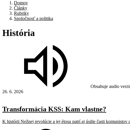
Domov
Články
Rubriky
Spoločnosť a politika
História
Obsahuje audio verzi
26. 6. 2026
Transformácia KSS: Kam vlastne?
K histórii Nežnej revolúcie a jej étosu patrí aj úsilie časti komunisto