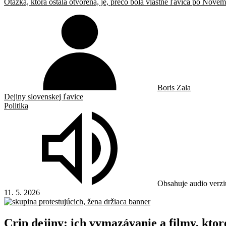
Otázka, ktorá ostala otvorená, je, prečo bola vlastne ľavica po Novem
Boris Zala
Dejiny slovenskej ľavice
Politika
Obsahuje audio verzi
11. 5. 2026
Crip dejiny: ich vymazávanie a filmy, kto