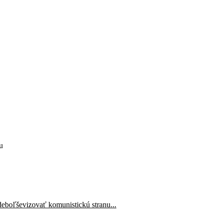
u
v deboľševizovať komunistickú stranu...