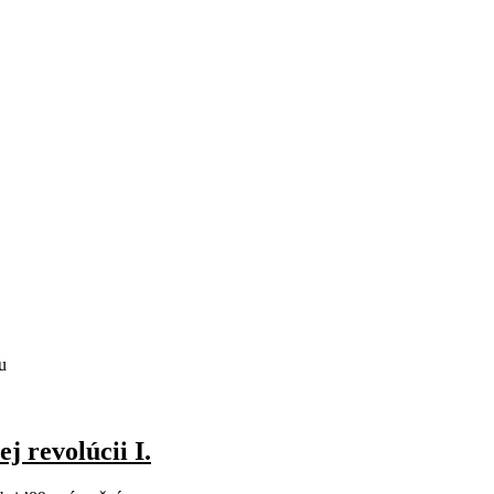
u
j revolúcii I.