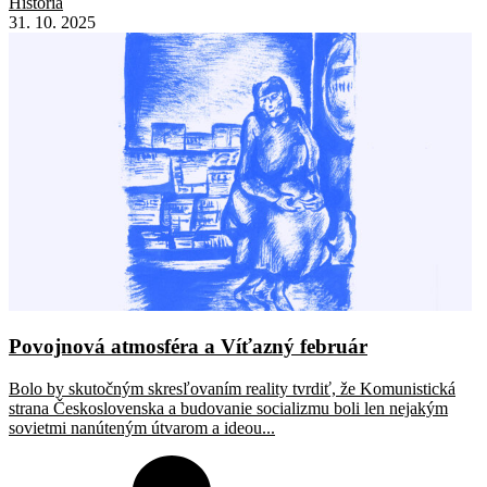
História
31. 10. 2025
Povojnová atmosféra a Víťazný február
Bolo by skutočným skresľovaním reality tvrdiť, že Komunistická
strana Československa a budovanie socializmu boli len nejakým
sovietmi nanúteným útvarom a ideou...