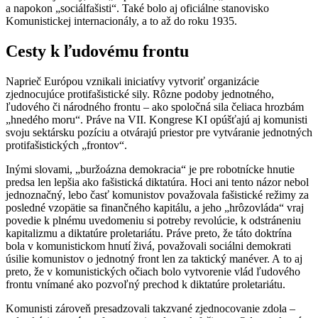
a napokon „sociálfašisti“. Také bolo aj oficiálne stanovisko
Komunistickej internacionály, a to až do roku 1935.
Cesty k ľudovému frontu
Naprieč Európou vznikali iniciatívy vytvoriť organizácie
zjednocujúce protifašistické sily. Rôzne podoby jednotného,
ľudového či národného frontu – ako spoločná sila čeliaca hrozbám
„hnedého moru“. Práve na VII. Kongrese KI opúšťajú aj komunisti
svoju sektársku pozíciu a otvárajú priestor pre vytváranie jednotných
protifašistických „frontov“.
Inými slovami, „buržoázna demokracia“ je pre robotnícke hnutie
predsa len lepšia ako fašistická diktatúra. Hoci ani tento názor nebol
jednoznačný, lebo časť komunistov považovala fašistické režimy za
posledné vzopätie sa finančného kapitálu, a jeho „hrôzovláda“ vraj
povedie k plnému uvedomeniu si potreby revolúcie, k odstráneniu
kapitalizmu a diktatúre proletariátu. Práve preto, že táto doktrína
bola v komunistickom hnutí živá, považovali sociálni demokrati
úsilie komunistov o jednotný front len za taktický manéver. A to aj
preto, že v komunistických očiach bolo vytvorenie vlád ľudového
frontu vnímané ako pozvoľný prechod k diktatúre proletariátu.
Komunisti zároveň presadzovali takzvané zjednocovanie zdola –