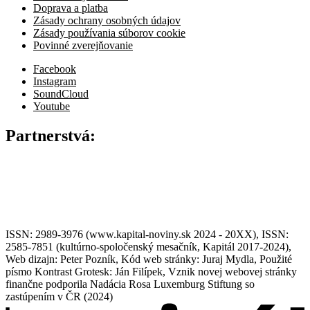
Doprava a platba
Zásady ochrany osobných údajov
Zásady používania súborov cookie
Povinné zverejňovanie
Facebook
Instagram
SoundCloud
Youtube
Partnerstvá:
ISSN: 2989-3976 (www.kapital-noviny.sk 2024 - 20XX), ISSN:
2585-7851 (kultúrno-spoločenský mesačník, Kapitál 2017-2024),
Web dizajn: Peter Pozník, Kód web stránky: Juraj Mydla, Použité
písmo Kontrast Grotesk: Ján Filípek, Vznik novej webovej stránky
finančne podporila Nadácia Rosa Luxemburg Stiftung so
zastúpením v ČR (2024)