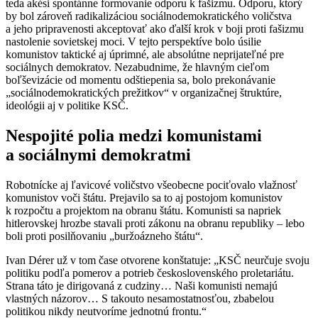
teda akési spontánne formovanie odporu k fašizmu. Odporu, ktorý
by bol zároveň radikalizáciou sociálnodemokratického voličstva
a jeho pripravenosti akceptovať ako ďalší krok v boji proti fašizmu
nastolenie sovietskej moci. V tejto perspektíve bolo úsilie
komunistov taktické aj úprimné, ale absolútne neprijateľné pre
sociálnych demokratov. Nezabudnime, že hlavným cieľom
boľševizácie od momentu odštiepenia sa, bolo prekonávanie
„sociálnodemokratických prežitkov“ v organizačnej štruktúre,
ideológii aj v politike KSČ.
Nespojité polia medzi komunistami
a sociálnymi demokratmi
Robotnícke aj ľavicové voličstvo všeobecne pociťovalo vlažnosť
komunistov voči štátu. Prejavilo sa to aj postojom komunistov
k rozpočtu a projektom na obranu štátu. Komunisti sa napriek
hitlerovskej hrozbe stavali proti zákonu na obranu republiky – lebo
boli proti posilňovaniu „buržoázneho štátu“.
Ivan Dérer už v tom čase otvorene konštatuje: „KSČ neurčuje svoju
politiku podľa pomerov a potrieb československého proletariátu.
Strana táto je dirigovaná z cudziny… Naši komunisti nemajú
vlastných názorov… S takouto nesamostatnosťou, zbabelou
politikou nikdy neutvoríme jednotnú frontu.“