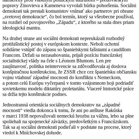
popravy Zinovieva a Kameneva vyvolali búrku pohoršenia. Sociálni
demokrati tak prestali komunistov vnímať ako partnerov pri obrane
„svetovej demokracie“, čo bol termín, ktorý sa všeobecne používal,
na rozdiel od povojnového „Západu“, z ktorého sa stala dnes priam
ideologická mantra.
Na druhej strane ani sociálni demokrati nepreukázali rozhodný
protifašistický postoj v európskom kontexte. Neboli ochotní
solidárne vstúpiť do zápasu so španielskymi fašistami a caudillom
Francom. Držali sa nezasahovania, prijali pozíciu francúzskej
socialistickej vlády na čele s Léonom Blumom. Len pre
zaujímavosť, politika neintervencie sa zdôvodňovala aj doslova
konšpiračnou konštrukciou, že ZSSR chce cez španielsku občiansku
vojnu vtiahnuť západné mocnosti do konfliktu s Nemeckom,
a potom celú Európu vyčerpanú v tomto vzájomnom boji podriadiť
sovietskemu modelu diktatúry proletariátu. Viaceré historické práce
sa držia tejto konštrukcie podnes.
Jednostranná orientácia sociálnych demokratov na „západné
mocnosti“ viedla dokonca k tomu, že ani po anšluse Rakúska
v marci 1938 nepovažovali nemeckú hrozbu za vážnu, lebo sa plne
spoliehali na spojenecké záväzky, predovšetkým s Francúzskom.
Tak sa aj sociálni demokrati podieľali v podstate na procese, ktorý
viedol k Mníchovskej dohode.