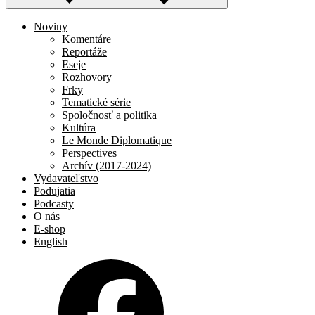
Noviny
Komentáre
Reportáže
Eseje
Rozhovory
Frky
Tematické série
Spoločnosť a politika
Kultúra
Le Monde Diplomatique
Perspectives
Archív (2017-2024)
Vydavateľstvo
Podujatia
Podcasty
O nás
E-shop
English