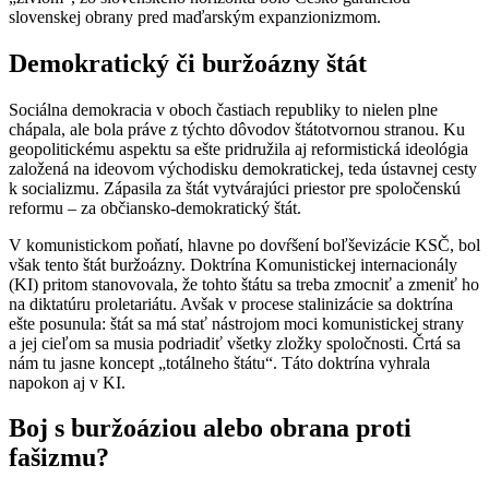
slovenskej obrany pred maďarským expanzionizmom.
Demokratický či buržoázny štát
Sociálna demokracia v oboch častiach republiky to nielen plne
chápala, ale bola práve z týchto dôvodov štátotvornou stranou. Ku
geopolitickému aspektu sa ešte pridružila aj reformistická ideológia
založená na ideovom východisku demokratickej, teda ústavnej cesty
k socializmu. Zápasila za štát vytvárajúci priestor pre spoločenskú
reformu ­­– za občiansko-demokratický štát.
V komunistickom poňatí, hlavne po dovŕšení boľševizácie KSČ, bol
však tento štát buržoázny. Doktrína Komunistickej internacionály
(KI) pritom stanovovala, že tohto štátu sa treba zmocniť a zmeniť ho
na diktatúru proletariátu. Avšak v procese stalinizácie sa doktrína
ešte posunula: štát sa má stať nástrojom moci komunistickej strany
a jej cieľom sa musia podriadiť všetky zložky spoločnosti. Črtá sa
nám tu jasne koncept „totálneho štátu“. Táto doktrína vyhrala
napokon aj v KI.
Boj s buržoáziou alebo obrana proti
fašizmu?