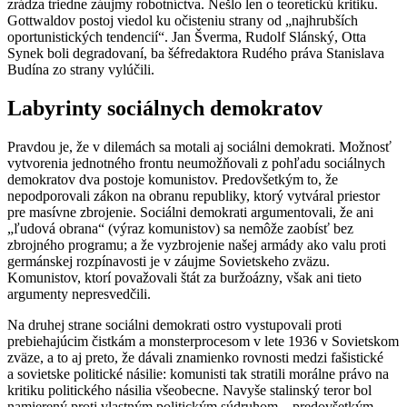
zrádza triedne záujmy robotníctva. Nešlo len o teoretickú kritiku.
Gottwaldov postoj viedol ku očisteniu strany od „najhrubších
oportunistických tendencií“. Jan Šverma, Rudolf Slánský, Otta
Synek boli degradovaní, ba šéfredaktora Rudého práva Stanislava
Budína zo strany vylúčili.
Labyrinty sociálnych demokratov
Pravdou je, že v dilemách sa motali aj sociálni demokrati. Možnosť
vytvorenia jednotného frontu neumožňovali z pohľadu sociálnych
demokratov dva postoje komunistov. Predovšetkým to, že
nepodporovali zákon na obranu republiky, ktorý vytváral priestor
pre masívne zbrojenie. Sociálni demokrati argumentovali, že ani
„ľudová obrana“ (výraz komunistov) sa nemôže zaobísť bez
zbrojného programu; a že vyzbrojenie našej armády ako valu proti
germánskej rozpínavosti je v záujme Sovietskeho zväzu.
Komunistov, ktorí považovali štát za buržoázny, však ani tieto
argumenty nepresvedčili.
Na druhej strane sociálni demokrati ostro vystupovali proti
prebiehajúcim čistkám a monsterprocesom v lete 1936 v Sovietskom
zväze, a to aj preto, že dávali znamienko rovnosti medzi fašistické
a sovietske politické násilie: komunisti tak stratili morálne právo na
kritiku politického násilia všeobecne. Navyše stalinský teror bol
namierený proti vlastným politickým súdruhom – predovšetkým