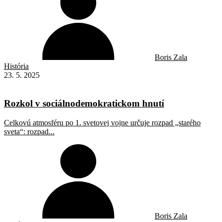
Boris Zala
História
23. 5. 2025
Rozkol v sociálno­demokratickom hnutí
Celkovú atmosféru po 1. svetovej vojne určuje rozpad „starého
sveta“: rozpad...
Boris Zala