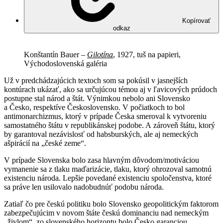
Kopírovať
odkaz
Konštantín Bauer –
Gilotína
, 1927, tuš na papieri,
Východoslovenská galéria
Už v predchádzajúcich textoch som sa pokúsil v jasnejších
kontúrach ukázať, ako sa určujúcou témou aj v ľavicových prúdoch
postupne stal národ a štát. Výnimkou nebolo ani Slovensko
a Česko, respektíve Československo. V počiatkoch to bol
antimonarchizmus, ktorý v prípade Česka smeroval k vytvoreniu
samostatného štátu v republikánskej podobe. A zároveň štátu, ktorý
by garantoval nezávislosť od habsburských, ale aj nemeckých
ašpirácií na „české zeme“.
V prípade Slovenska bolo zasa hlavným dôvodom/motiváciou
vymanenie sa z tlaku maďarizácie, tlaku, ktorý ohrozoval samotnú
existenciu národa. Lepšie povedané existenciu spoločenstva, ktoré
sa práve len usilovalo nadobudnúť podobu národa.
Zatiaľ čo pre českú politiku bolo Slovensko geopolitickým faktorom
zabezpečujúcim v novom štáte českú dominanciu nad nemeckým
„živlom“, zo slovenského horizontu bolo Česko garanciou