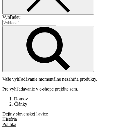
Vyhľadať:
Vaše vyhľadávanie momentálne nezahŕňa produkty.
Pre vyhľadávanie v e-shope
prejdite sem
.
Domov
Články
Dejiny slovenskej ľavice
História
Politika