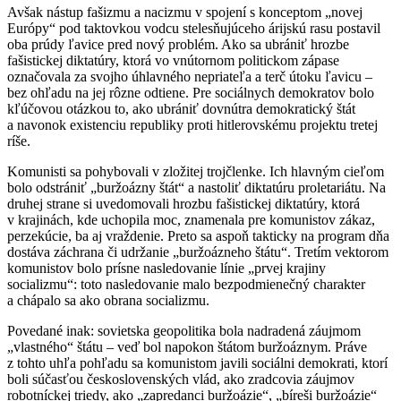
Avšak nástup fašizmu a nacizmu v spojení s konceptom „novej
Európy“ pod taktovkou vodcu stelesňujúceho árijskú rasu postavil
oba prúdy ľavice pred nový problém. Ako sa ubrániť hrozbe
fašistickej diktatúry, ktorá vo vnútornom politickom zápase
označovala za svojho úhlavného nepriateľa a terč útoku ľavicu –
bez ohľadu na jej rôzne odtiene. Pre sociálnych demokratov bolo
kľúčovou otázkou to, ako ubrániť dovnútra demokratický štát
a navonok existenciu republiky proti hitlerovskému projektu tretej
ríše.
Komunisti sa pohybovali v zložitej trojčlenke. Ich hlavným cieľom
bolo odstrániť „buržoázny štát“ a nastoliť diktatúru proletariátu. Na
druhej strane si uvedomovali hrozbu fašistickej diktatúry, ktorá
v krajinách, kde uchopila moc, znamenala pre komunistov zákaz,
perzekúcie, ba aj vraždenie. Preto sa aspoň takticky na program dňa
dostáva záchrana či udržanie „buržoázneho štátu“. Tretím vektorom
komunistov bolo prísne nasledovanie línie „prvej krajiny
socializmu“: toto nasledovanie malo bezpodmienečný charakter
a chápalo sa ako obrana socializmu.
Povedané inak: sovietska geopolitika bola nadradená záujmom
„vlastného“ štátu – veď bol napokon štátom buržoáznym. Práve
z tohto uhľa pohľadu sa komunistom javili sociálni demokrati, ktorí
boli súčasťou československých vlád, ako zradcovia záujmov
robotníckej triedy, ako „zapredanci buržoázie“, „bíreši buržoázie“