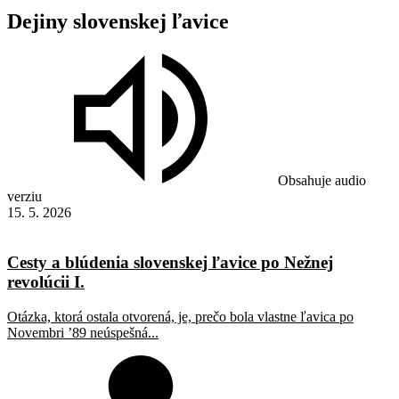
Dejiny
slovenskej
ľavice
Obsahuje audio
verziu
15. 5. 2026
Cesty a blúdenia slovenskej ľavice po Nežnej
revolúcii I.
Otázka, ktorá ostala otvorená, je, prečo bola vlastne ľavica po
Novembri ’89 neúspešná...