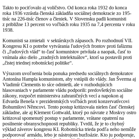
Takto to pociťovalo aj voličstvo. Od konca roka 1932 do konca
roka 1936 vzrástla členská základňa sociálnej demokracie zo 195-
tisíc na 226-tisíc členov a členiek. V Slovensku padli komunisti
z približne 13 percent vo voľbách roku 1935 na 7,4 percenta v roku
1938.
Komunisti sa zmietali v sektárskych zápasoch. Po rozhodnutí VII.
Kongresu KI o potrebe vytvárania ľudových frontov proti fašizmu
či „ľudových vlád“ to časť komunistov privítala a naopak, časť to
vnímala ako dielo „zradných intelektuálov“, ktorí sa postavili proti
„čistej triednej robotníckej politike“.
Výrazom uvoľnenia bola ponuka predsedu sociálnych demokratov
Antonína Hampla komunistom, aby vstúpili do vlády. Jan Šverma aj
Vladimír Clementis to síce odmietli, ale v rozhodujúcich
hlasovaniach v parlamente vládu podporili: predovšetkým sociálne
zákony, rozpočet ministerstva zahraničných vecí a napokon aj
Edvarda Beneša v prezidentských voľbách proti konzervatívcovi
Bohumilovi Němcovi. Tento postup kritizovala nielen časť členskej
základne, ale aj Klement Gottwald, ktorý po návrate z Moskvy ostro
kritizoval spomenutý postup v parlamente, vrátane opatrení na
posilnenie obranyschopnosti republiky. Tvrdil, že je to chybný
výklad záverov kongresu KI. Robotnícka trieda podľa neho nemôže
podporovať armádu, lebo je nástrojom buržoázie. Kto ju podporuje,