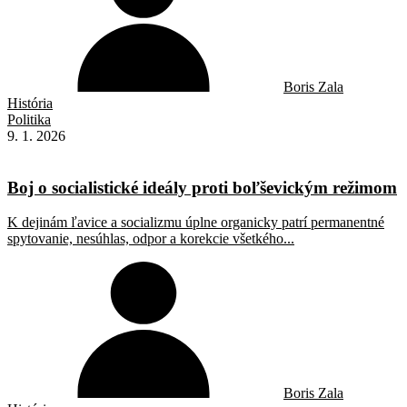
Boris Zala
História
Politika
9. 1. 2026
Boj o socialistické ideály proti boľševickým režimom
K dejinám ľavice a socializmu úplne organicky patrí permanentné
spytovanie, nesúhlas, odpor a korekcie všetkého...
Boris Zala