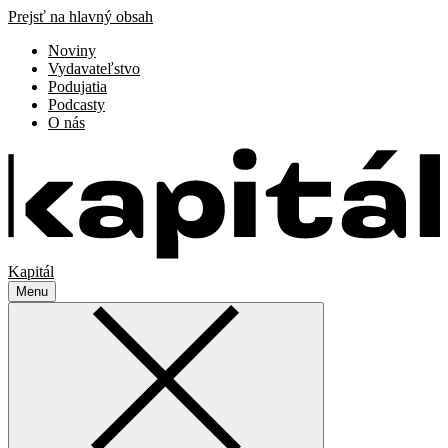
Prejsť na hlavný obsah
Noviny
Vydavateľstvo
Podujatia
Podcasty
O nás
Kapitál
Menu