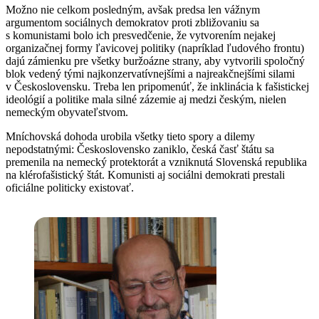
Možno nie celkom posledným, avšak predsa len vážnym
argumentom sociálnych demokratov proti zbližovaniu sa
s komunistami bolo ich presvedčenie, že vytvorením nejakej
organizačnej formy ľavicovej politiky (napríklad ľudového frontu)
dajú zámienku pre všetky buržoázne strany, aby vytvorili spoločný
blok vedený tými najkonzervatívnejšími a najreakčnejšími silami
v Československu. Treba len pripomenúť, že inklinácia k fašistickej
ideológií a politike mala silné zázemie aj medzi českým, nielen
nemeckým obyvateľstvom.
Mníchovská dohoda urobila všetky tieto spory a dilemy
nepodstatnými: Československo zaniklo, česká časť štátu sa
premenila na nemecký protektorát a vzniknutá Slovenská republika
na klérofašistický štát. Komunisti aj sociálni demokrati prestali
oficiálne politicky existovať.