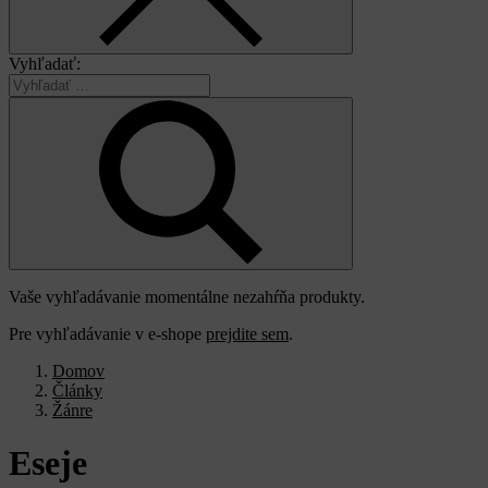
Vyhľadať:
Vaše vyhľadávanie momentálne nezahŕňa produkty.
Pre vyhľadávanie v e-shope
prejdite sem
.
Domov
Články
Žánre
Eseje