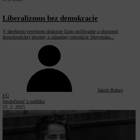
Liberalizmus bez demokracie
V dnešnom verejnom diskurze často počúvame o ohrození
demokratickej identity a západnej orientácie Slovenska...
Jakub Bokes
EÚ
Spoločnosť a politika
25. 2. 2025