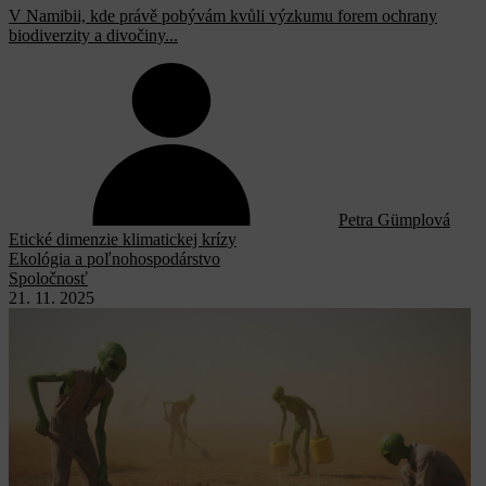
V Namibii, kde právě pobývám kvůli výzkumu forem ochrany
biodiverzity a divočiny...
Petra Gümplová
Etické dimenzie klimatickej krízy
Ekológia a poľnohospodárstvo
Spoločnosť
21. 11. 2025