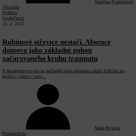
Josefína Formanová
Filozofia
Politika
Spoločnosť
21. 2. 2025
Rubínové střevíce nestačí. Absence
domova jako základní pohon
začarovaného kruhu traumatu
S bezdomovectvím se nejčastěji pojí představa muže ležícího na
lavičce s lahví v ruce...
Maja Rysová
Perspectives