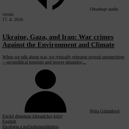
Obsahuje audio
verziu
17. 4. 2026
Ukraine, Gaza, and Iran: War crimes
Against the Environment and Climate
When we talk about war, we typically rehearse several perspectives
—geopolitical tensions and power struggles;...
Petra Gümplová
Etické dimenzie klimatickej krízy
English
Ekológia a poľnohospodárstvo