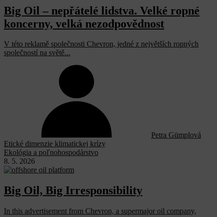
Big Oil – nepřátelé lidstva. Velké ropné
koncerny, velká nezodpovědnost
V této reklamě společnosti Chevron, jedné z největších ropných
společností na světě...
Petra Gümplová
Etické dimenzie klimatickej krízy
Ekológia a poľnohospodárstvo
8. 5. 2026
Big Oil, Big Irresponsibility
In this advertisement from Chevron, a supermajor oil company,