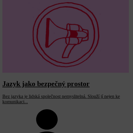
Jazyk jako bezpečný prostor
Bez jazyka je lidská společnost nemyslitelná. Slouží jí nejen ke
komunikaci...