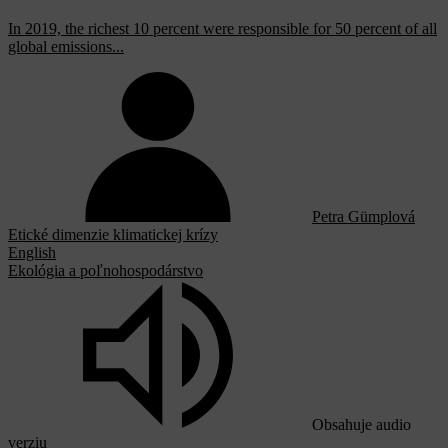
In 2019, the richest 10 percent were responsible for 50 percent of all
global emissions...
Petra Gümplová
Etické dimenzie klimatickej krízy
English
Ekológia a poľnohospodárstvo
Obsahuje audio
verziu