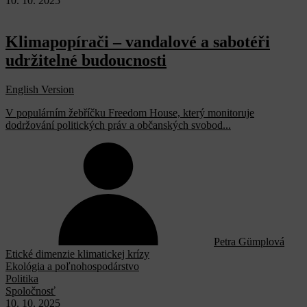
10. 10. 2025
Klimapopírači – vandalové a sabotéři
udržitelné budoucnosti
English Version
V populárním žebříčku Freedom House, který monitoruje
dodržování politických práv a občanských svobod...
Petra Gümplová
Etické dimenzie klimatickej krízy
Ekológia a poľnohospodárstvo
Politika
Spoločnosť
10. 10. 2025