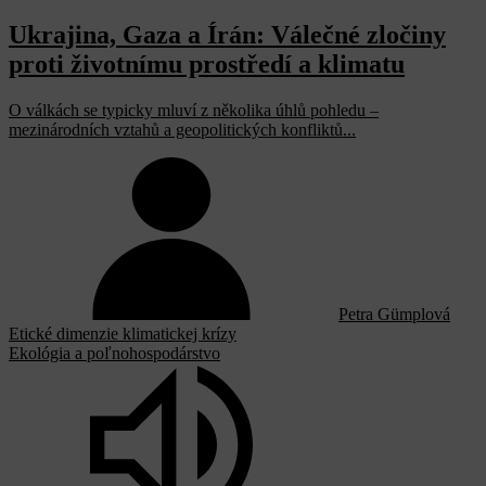
Ukrajina, Gaza a Írán: Válečné zločiny
proti životnímu prostředí a klimatu
O válkách se typicky mluví z několika úhlů pohledu –
mezinárodních vztahů a geopolitických konfliktů...
Petra Gümplová
Etické dimenzie klimatickej krízy
Ekológia a poľnohospodárstvo