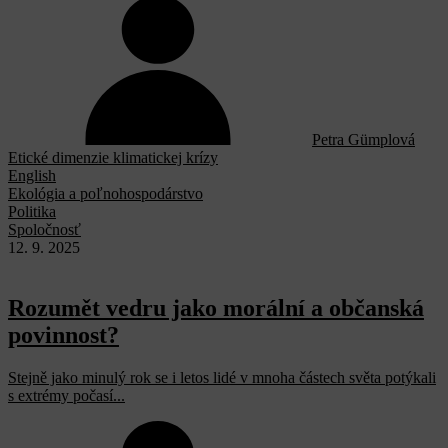
Petra Gümplová
Etické dimenzie klimatickej krízy
English
Ekológia a poľnohospodárstvo
Politika
Spoločnosť
12. 9. 2025
Rozumět vedru jako morální a občanská
povinnost?
Stejně jako minulý rok se i letos lidé v mnoha částech světa potýkali
s extrémy počasí...