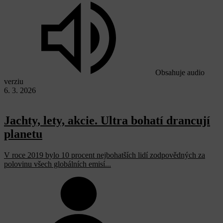
Obsahuje audio
verziu
6. 3. 2026
Jachty, lety, akcie. Ultra bohatí drancují
planetu
V roce 2019 bylo 10 procent nejbohatších lidí zodpovědných za
polovinu všech globálních emisí...