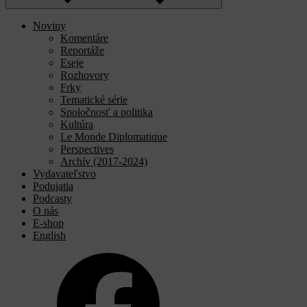
Noviny
Komentáre
Reportáže
Eseje
Rozhovory
Frky
Tematické série
Spoločnosť a politika
Kultúra
Le Monde Diplomatique
Perspectives
Archív (2017-2024)
Vydavateľstvo
Podujatia
Podcasty
O nás
E-shop
English