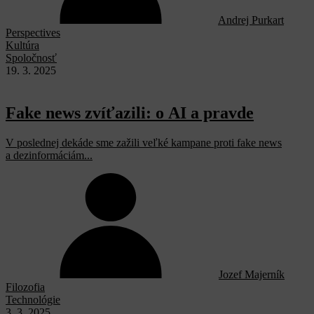
Andrej Purkart
Perspectives
Kultúra
Spoločnosť
19. 3. 2025
Fake news zvíťazili: o AI a pravde
V poslednej dekáde sme zažili veľké kampane proti fake news
a dezinformáciám...
Jozef Majerník
Filozofia
Technológie
3. 3. 2025