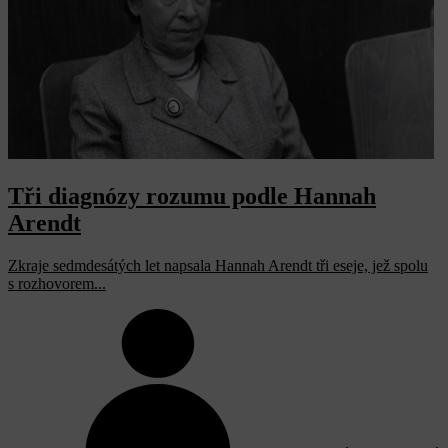
Tři diagnózy rozumu podle Hannah
Arendt
Zkraje sedmdesátých let napsala Hannah Arendt tři eseje, jež spolu
s rozhovorem...