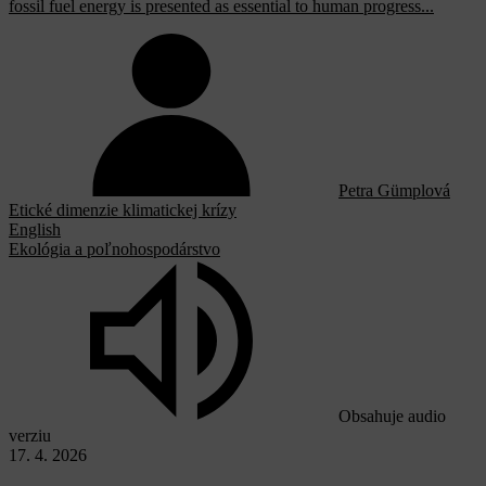
fossil fuel energy is presented as essential to human progress...
Petra Gümplová
Etické dimenzie klimatickej krízy
English
Ekológia a poľnohospodárstvo
Obsahuje audio
verziu
17. 4. 2026