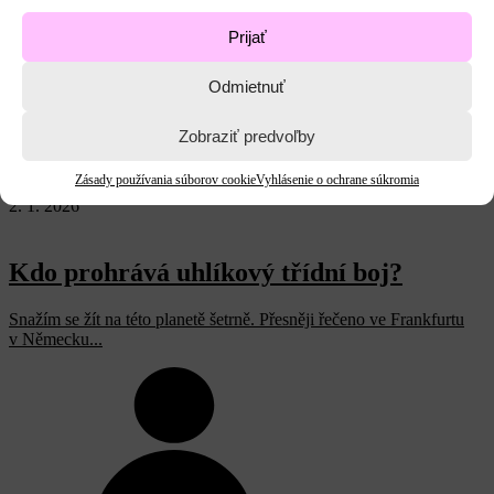
Prijať
Odmietnuť
Petra Gümplová
Zobraziť predvoľby
Etické dimenzie klimatickej krízy
English
Zásady používania súborov cookie
Vyhlásenie o ochrane súkromia
Ekológia a poľnohospodárstvo
2. 1. 2026
Kdo prohrává uhlíkový třídní boj?
Snažím se žít na této planetě šetrně. Přesněji řečeno ve Frankfurtu
v Německu...