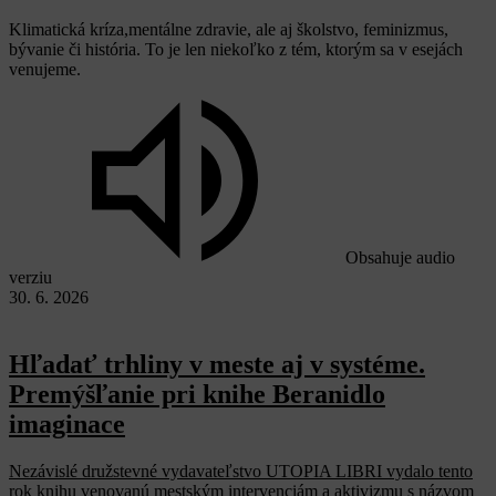
Klimatická kríza,mentálne zdravie, ale aj školstvo, feminizmus,
bývanie či história. To je len niekoľko z tém, ktorým sa v esejách
venujeme.
Obsahuje audio
verziu
30. 6. 2026
Hľadať trhliny v meste aj v systéme.
Premýšľanie pri knihe Beranidlo
imaginace
Nezávislé družstevné vydavateľstvo UTOPIA LIBRI vydalo tento
rok knihu venovanú mestským intervenciám a aktivizmu s názvom