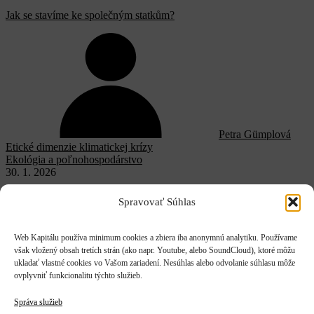
Jak se stavíme ke společným statkům?
Petra Gümplová
Etické dimenzie klimatickej krízy
Ekológia a poľnohospodárstvo
30. 1. 2026
Spravovať Súhlas
Climate Crisis and the Tragedy of the
Commons
Web Kapitálu používa minimum cookies a zbiera iba anonymnú analytiku. Používame
však vložený obsah tretích strán (ako napr. Youtube, alebo SoundCloud), ktoré môžu
Environmental thinkers of the 1960s often reached for the image of
ukladať vlastné cookies vo Vašom zariadení. Nesúhlas alebo odvolanie súhlasu môže
Spaceship...
ovplyvniť funkcionalitu týchto služieb.
Správa služieb