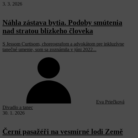
3. 3. 2026
Náhla zástava bytia. Podoby smútenia
nad stratou blízkeho človeka
S Jessom Curtisom, choreografom a advokátom pre inkluzívne
tanečné umenie, som sa zoznámila v júni 2022...
Eva Priečková
Divadlo a tanec
30. 1. 2026
Černí pasažéři na vesmírné lodi Země