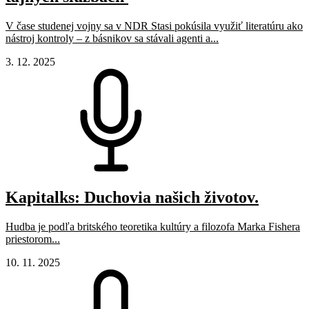
V čase studenej vojny sa v NDR Stasi pokúsila využiť literatúru ako
nástroj kontroly – z básnikov sa stávali agenti a...
3. 12. 2025
Kapitalks: Duchovia našich životov.
Hudba je podľa britského teoretika kultúry a filozofa Marka Fishera
priestorom...
10. 11. 2025