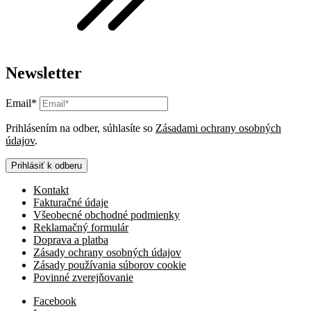
Newsletter
Email*
Prihlásením na odber, súhlasíte so
Zásadami ochrany osobných
údajov
.
Prihlásiť k odberu
Kontakt
Fakturačné údaje
Všeobecné obchodné podmienky
Reklamačný formulár
Doprava a platba
Zásady ochrany osobných údajov
Zásady používania súborov cookie
Povinné zverejňovanie
Facebook