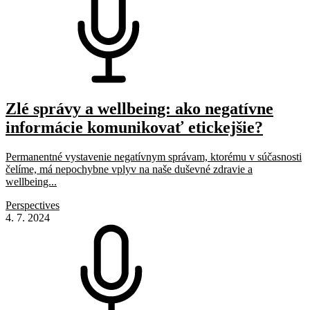
Zlé správy a wellbeing: ako negatívne
informácie komunikovať etickejšie?
Permanentné vystavenie negatívnym správam, ktorému v súčasnosti
čelíme, má nepochybne vplyv na naše duševné zdravie a
wellbeing...
Perspectives
4. 7. 2024