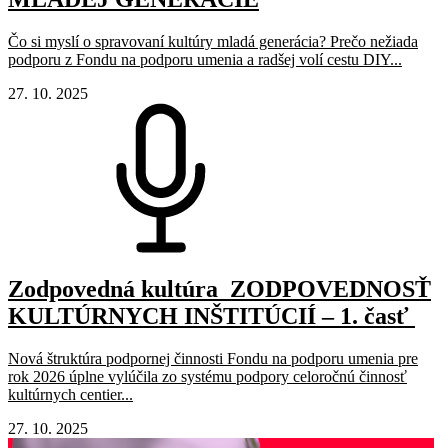
Čo si myslí o spravovaní kultúry mladá generácia? Prečo nežiada
podporu z Fondu na podporu umenia a radšej volí cestu DIY...
27. 10. 2025
Zodpovedná kultúra_ZODPOVEDNOSŤ
KULTÚRNYCH INŠTITÚCIÍ – 1. časť
Nová štruktúra podpornej činnosti Fondu na podporu umenia pre
rok 2026 úplne vylúčila zo systému podpory celoročnú činnosť
kultúrnych centier...
27. 10. 2025