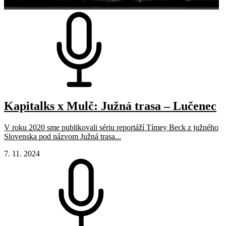
Kapitalks x Mulč: Južná trasa – Lučenec
V roku 2020 sme publikovali sériu reportáží Tímey Beck z južného
Slovenska pod názvom Južná trasa...
7. 11. 2024