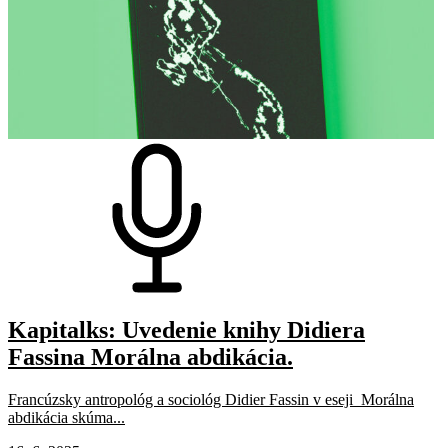
Kapitalks: Uvedenie knihy Didiera
Fassina Morálna abdikácia.
Francúzsky antropológ a sociológ Didier Fassin v eseji Morálna
abdikácia skúma...