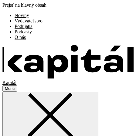
Prejsť na hlavný obsah
Noviny
Vydavateľstvo
Podujatia
Podcasty
O nás
Kapitál
Menu