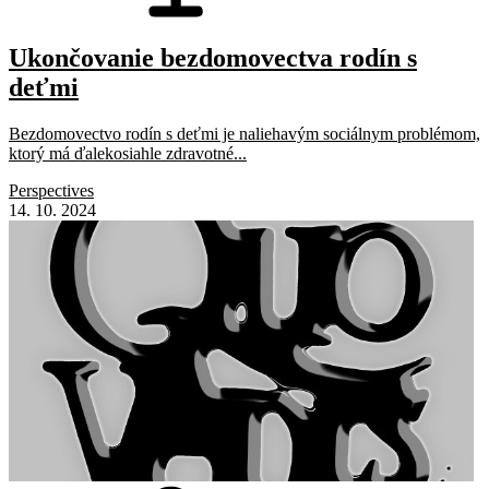
Ukončovanie bezdomovectva rodín s
deťmi
Bezdomovectvo rodín s deťmi je naliehavým sociálnym problémom,
ktorý má ďalekosiahle zdravotné...
Perspectives
14. 10. 2024