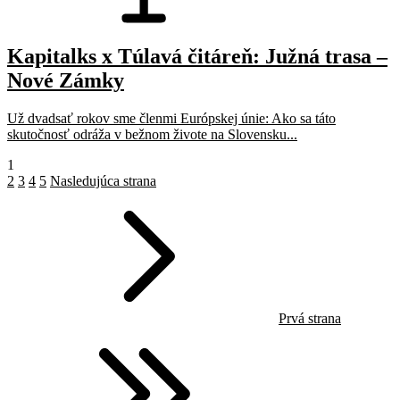
Kapitalks x Túlavá čitáreň: Južná trasa –
Nové Zámky
Už dvadsať rokov sme členmi Európskej únie: Ako sa táto
skutočnosť odráža v bežnom živote na Slovensku...
1
2
3
4
5
Nasledujúca strana
Prvá strana