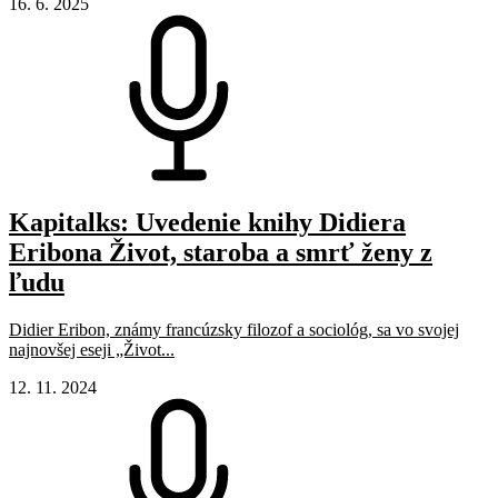
16. 6. 2025
Kapitalks: Uvedenie knihy Didiera
Eribona Život, staroba a smrť ženy z
ľudu
Didier Eribon, známy francúzsky filozof a sociológ, sa vo svojej
najnovšej eseji „Život...
12. 11. 2024