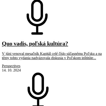
Quo vadis, poľská kultúra?
V júni venoval mesačník Kapitál celé číslo súčasnému Poľsku a na
témy tohto vydania nadväzovala diskusia v Poľskom inštitúte...
Perspectives
14. 10. 2024