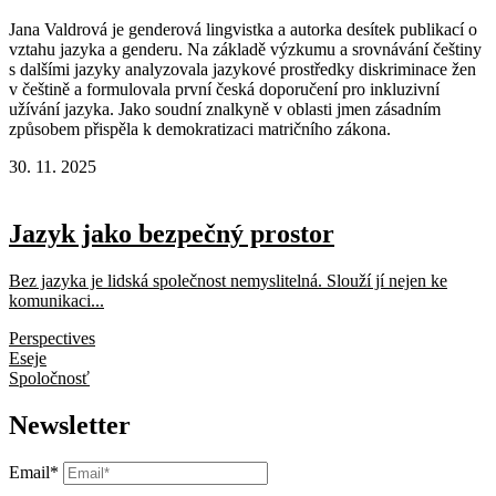
Jana Valdrová je genderová lingvistka a autorka desítek publikací o
vztahu jazyka a genderu. Na základě výzkumu a srovnávání češtiny
s dalšími jazyky analyzovala jazykové prostředky diskriminace žen
v češtině a formulovala první česká doporučení pro inkluzivní
užívání jazyka. Jako soudní znalkyně v oblasti jmen zásadním
způsobem přispěla k demokratizaci matričního zákona.
30. 11. 2025
Jazyk jako bezpečný prostor
Bez jazyka je lidská společnost nemyslitelná. Slouží jí nejen ke
komunikaci...
Perspectives
Eseje
Spoločnosť
Newsletter
Email*