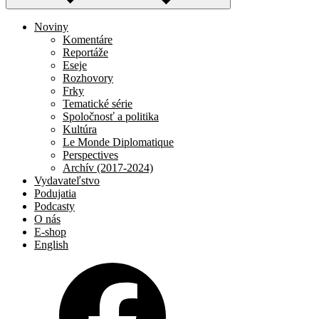
Noviny
Komentáre
Reportáže
Eseje
Rozhovory
Frky
Tematické série
Spoločnosť a politika
Kultúra
Le Monde Diplomatique
Perspectives
Archív (2017-2024)
Vydavateľstvo
Podujatia
Podcasty
O nás
E-shop
English