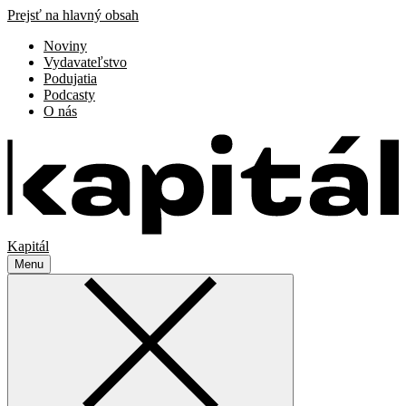
Prejsť na hlavný obsah
Noviny
Vydavateľstvo
Podujatia
Podcasty
O nás
Kapitál
Menu