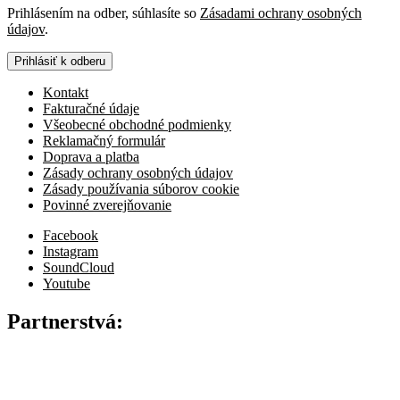
Prihlásením na odber, súhlasíte so
Zásadami ochrany osobných
údajov
.
Prihlásiť k odberu
Kontakt
Fakturačné údaje
Všeobecné obchodné podmienky
Reklamačný formulár
Doprava a platba
Zásady ochrany osobných údajov
Zásady používania súborov cookie
Povinné zverejňovanie
Facebook
Instagram
SoundCloud
Youtube
Partnerstvá: