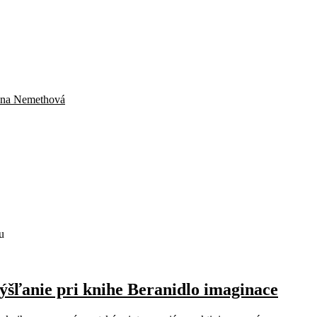
ana Nemethová
u
ýšľanie pri knihe Beranidlo imaginace