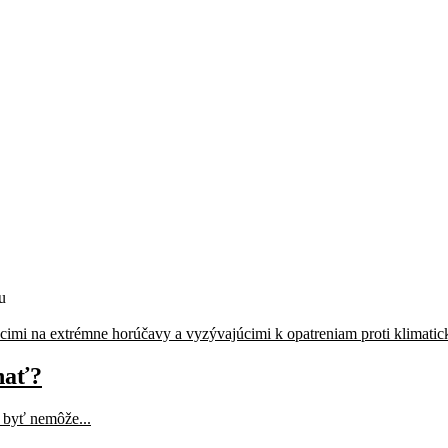
u
nať?
é byť nemôže...