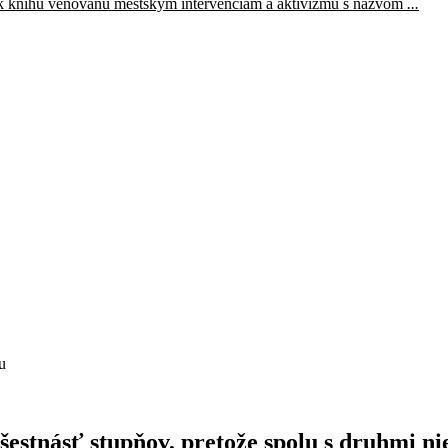
k knihu venovanú mestským intervenciám a aktivizmu s názvom
...
u
 šestnásť stupňov, pretože spolu s druhmi n