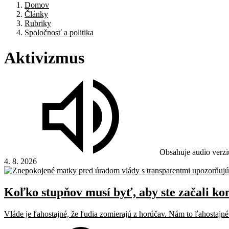
Domov
Články
Rubriky
Spoločnosť a politika
Aktivizmus
Obsahuje audio verzi
4. 8. 2026
Koľko stupňov musí byť, aby ste začali ko
Vláde je ľahostajné, že ľudia zomierajú z horúčav. Nám to ľahostajn