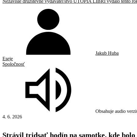
Nezávislé družstevné vydavateľstvo UTOPIA LIBRI vydalo tento ro
Jakub Huba
Eseje
Spoločnosť
Obsahuje audio verzi
4. 6. 2026
Strávil tridsať hodín na samotke, kde bolo