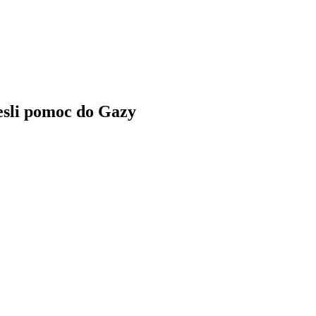
esli
pomoc
do
Gazy