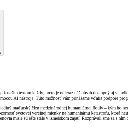
z
stup k našim textom každý, preto je odteraz náš obsah dostupný aj v a
pomocou AI nástroja. Túto možnosť vám prinášame vďaka podpore prog
jediný maďarský člen medzinárodnej humanitárnej flotily – kým ho neun
 pozornosť svetovej verejnej mienky na humanitárnu katastrofu, ktorá n
lenovia misie sú ešte stále v izraelskom zajatí. Rozprávali sme sa s ní