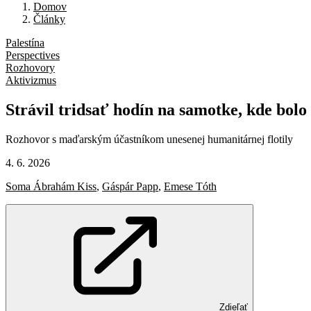
Domov
Články
Palestína
Perspectives
Rozhovory
Aktivizmus
Strávil
tridsať
hodín
na
samotke,
kde
bolo
Rozhovor s maďarským účastníkom unesenej humanitárnej flotily
4. 6. 2026
Soma Ábrahám Kiss
,
Gáspár Papp
,
Emese Tóth
Zdieľať