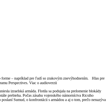
udio forme – napríklad pre ľudí so zrakovým znevýhodnením. Hlas pre
ramu Perspectives.
Viac o audioverzii
iesla izraelská armáda. Flotila sa podujala na prelomenie blokády
eustále prebieha. Počas zásahu vojenského námorníctva Ricsiho
m o poslaní Sumud, o konfrontácii s armádou a aj o tom, prečo nenazýva