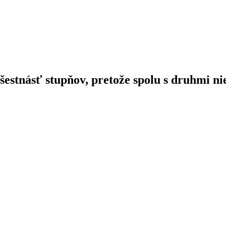
šestnásť
stupňov,
pretože
spolu
s druhmi
ni