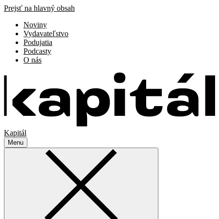
Prejsť na hlavný obsah
Noviny
Vydavateľstvo
Podujatia
Podcasty
O nás
Kapitál
Menu