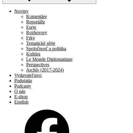
Noviny
Komentáre
Reportáže
Eseje
Rozhovory
Frky
Tematické série
Spoločnosť a politika
Kultúra
Le Monde Diplomatique
Perspectives
Archív (2017-2024)
Vydavateľstvo
Podujatia
Podcasty
O nás
E-shop
English