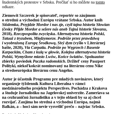
študentských protestov v Srbsku. Prečítať si ho môžete na
tomto
odkaze.
Ziemowit Szczerek je spisovateľ, reportér so záujmom
o strednú a východnú Európu vrátane Srbska. Autor kníh
Siódemka
,
Przyjdzie Mordor i nas zje, czyli tajna historia Słowian
(česky
Přijde Mordor a sežere nás aneb Tajná historie Slovanu
,
2018),
Rzeczpospolita zwycięska. Alternatywna historia Polski
,
Tatuaż z tryzubem
,
Międzymorze.
Podróże przez prawdziwą
i wyobrażoną Europę Środkową
,
Sivý dym
(vyšlo v Literárnej
bašte, 2020),
Via Carpatia. Podróże po Węgrzech i Basenie
Karpackim
,
Cham z kulą w głowie
,
Kolejna alternatywna historia
Polski
,
Wymyślone miasto Lwów
,
Końce światów
. Spoluautor
zbierky poviedok
Paczka radomskich
. Držiteľ ceny Paszport
Polityki, niekoľkokrát nominovaný na literárnu cenu Nike
a stredoeurópsku literárnu cenu Angelus.
Autor je účastník Programu pre mladých novinárov, ktorý
organizuje týždenník Kultura Liberalna v rámci
medzinárodného projektu Perspectives. Pochádza z Krakova
a študuje žurnalistiku na Jagelovskej univerzite. Zameriava sa
na cezhraničnú žurnalistiku a v tejto oblasti by sa aj chcel
rozvíjať. Zaujíma ho stredná a východná Európa, najmä
Balkán, a – hoci sám nevie vysvetliť prečo – najviac Srbsko.