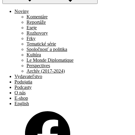
Noviny
Komentáre
Reportáže
Eseje
Rozhovory
Frky
Tematické série
Spoločnosť a politika
Kultúra
Le Monde Diplomatique
Perspectives
Archív (2017-2024)
Vydavateľstvo
Podujatia
Podcasty
O nás
E-shop
English