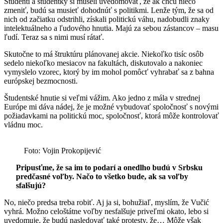
Študenti a študentky si museli uvedomovať, že ak chcú niečo
zmeniť, budú sa musieť dohodnúť s politikmi. Lenže tým, že sa od
nich od začiatku odstrihli, získali politickú váhu, nadobudli znaky
intelektuálneho a ľudového hnutia. Majú za sebou zástancov – masu
ľudí. Teraz sa s nimi musí rátať.
Skutočne to má štruktúru plánovanej akcie. Niekoľko tisíc osôb
sedelo niekoľko mesiacov na fakultách, diskutovalo a nakoniec
vymyslelo vzorec, ktorý by im mohol pomôcť vyhrabať sa z bahna
európskej bezmocnosti.
Študentské hnutie si veľmi vážim. Ako jedno z mála v strednej
Európe mi dáva nádej, že je možné vybudovať spoločnosť s novými
požiadavkami na politickú moc, spoločnosť, ktorá môže kontrolovať
vládnu moc.
Foto: Vojin Prokopijević
Pripusťme, že sa im to podarí a onedlho budú v Srbsku
predčasné voľby. Načo to všetko bude, ak sa voľby
sfalšujú?
No, niečo predsa treba robiť. Aj ja si, bohužiaľ, myslím, že Vučić
vyhrá. Možno celoštátne voľby nesfalšuje priveľmi okato, lebo si
uvedomuje, že budú nasledovať také protesty, že… Môže však