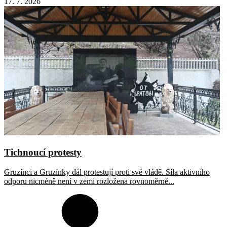
17. 7. 2026
Tichnoucí protesty
Gruzínci a Gruzínky dál protestují proti své vládě. Síla aktivního
odporu nicméně není v zemi rozložena rovnoměrně...