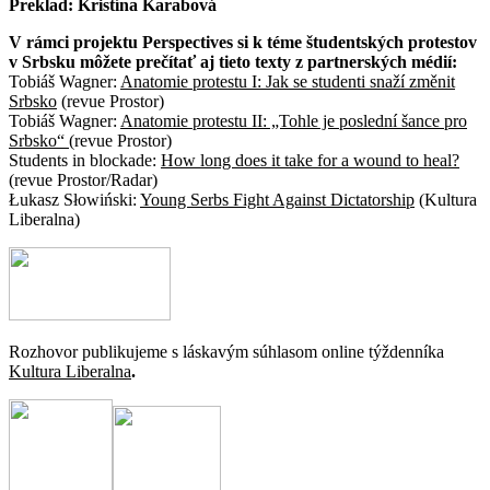
Preklad: Kristína Karabová
V rámci projektu Perspectives si k téme študentských protestov
v Srbsku môžete prečítať aj tieto texty z partnerských médií:
Tobiáš Wagner:
Anatomie protestu I: Jak se studenti snaží změnit
Srbsko
(revue Prostor)
Tobiáš Wagner:
Anatomie protestu II: „Tohle je poslední šance pro
Srbsko“
(revue Prostor)
Students in blockade:
How long does it take for a wound to heal?
(revue Prostor/Radar)
Łukasz Słowiński:
Young Serbs Fight Against Dictatorship
(Kultura
Liberalna)
Rozhovor publikujeme s láskavým súhlasom online týždenníka
Kultura Liberalna
.