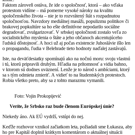
Faktom zároveň ostáva, že ide o spoločnosť, ktorá – ako vďaka
protestom vidíme – má pomerne vysoké nároky na kvalitu
spoločenského života – nie je to rozvrátený štát s rozpadnutou
spoločnosťou. Navzdory mediálnej masáži, populizmu politikov či
brakovej popkultúre sa ho ešte definitívne nepodarilo sociálne
degradovať, zvulgarizovať. V srbskej spoločnosti zostalo veľa zo
socialistického myslenia o štáte a jeho občanoch akcentujúceho
ľudskú dôstojnosť. A hoci už aj počas existencie Juhoslávie išlo len
o propagandu, ľudia v Belehrade tieto hodnoty naďalej zastávajú.
Iste, na deväťdesiatky spomínajú ako na nočnú moru: svoju vlastnú
i tú, ktorú pripravili druhým. Hľadia na prítomnosť a vidia bahno,
v ktorom sú dodnes uväznení. Lenže je to národ s ambíciami, ktorý
sa s tým odmieta zmieriť. A vidieť to na študentských protestoch.
Robia všetko preto, aby sa z tohto marazmu vymanili.
Foto: Vojin Prokopijević
Veríte, že Srbsko raz bude členom Európskej únie?
Niekedy áno. Ak EÚ vydrží, vstúpi do nej.
Keďže rozhovor vznikol začiatkom leta, požiadali sme Łukasza, aby
ho pre Kapitál doplnil krátkym komentárom o aktuálnej situácii