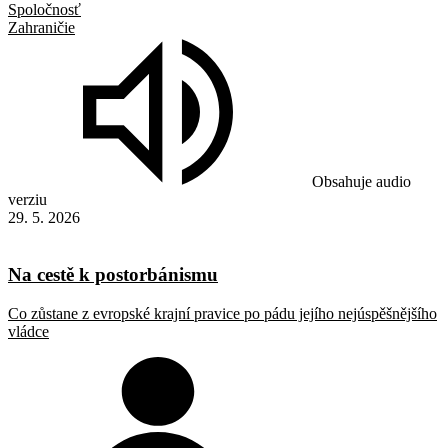
Spoločnosť
Zahraničie
Obsahuje audio
verziu
29. 5. 2026
Na cestě k postorbánismu
Co zůstane z evropské krajní pravice po pádu jejího nejúspěšnějšího
vládce