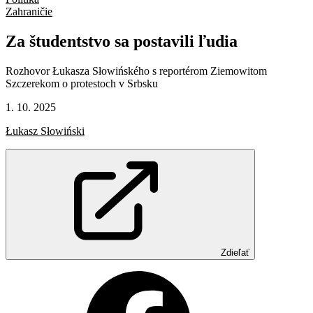
Zahraničie
Za
študentstvo
sa
postavili
ľudia
Rozhovor Łukasza Słowińského s reportérom Ziemowitom
Szczerekom o protestoch v Srbsku
1. 10. 2025
Łukasz Słowiński
Zdieľať