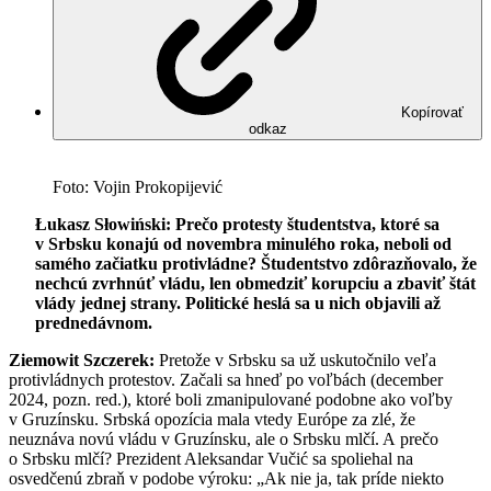
Kopírovať
odkaz
Foto: Vojin Prokopijević
Łukasz Słowiński: Prečo protesty študentstva, ktoré sa
v Srbsku konajú od novembra minulého roka, neboli od
samého začiatku protivládne? Študentstvo zdôrazňovalo, že
nechcú zvrhnúť vládu, len obmedziť korupciu a zbaviť štát
vlády jednej strany. Politické heslá sa u nich objavili až
prednedávnom.
Ziemowit Szczerek:
Pretože v Srbsku sa už uskutočnilo veľa
protivládnych protestov. Začali sa hneď po voľbách (december
2024, pozn. red.), ktoré boli zmanipulované podobne ako voľby
v Gruzínsku. Srbská opozícia mala vtedy Európe za zlé, že
neuznáva novú vládu v Gruzínsku, ale o Srbsku mlčí. A prečo
o Srbsku mlčí? Prezident Aleksandar Vučić sa spoliehal na
osvedčenú zbraň v podobe výroku: „Ak nie ja, tak príde niekto