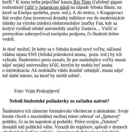
horší.“ K tomu treba pripočítať kauzu
Rio Tinto
(ťažobný gigant
rozhodnutý
ťažiť v Jadarskom údolí
na západe Srbska lítium, na
ktoré sa Európa spolieha, pozn. red.). A do tretice, v Kragujevaci
štát svojho času investoval desiatky miliónov eur do modernizácie
fabriky na výrobu (nielen) elektromobilov značky Fiat, kde sa
kedysi vyrábali srbské automobily značky Zastava… Vučić si
premyslene zabezpečoval európsku podporu, čo študenti dobre
vedeli.
Je dosť možné, že keby sa v Srbsku konali nové voľby, súčasná
vládna strana SNS (Srbská pokroková strana, pozn. red.) by ich
vyhrala. Študentstvo preto uznalo, že pre nasledujúce voľby musia
nájsť nejaký univerzálny kľúč, ktorým by mohla byť snaha
o meritokraciu. Ak nedokážu vládu donútiť odstúpiť, musia nájsť
iné slabé miesto, na ktoré by mohli udrieť.
Foto: Vojin Prokopijević
Neboli študentské požiadavky zo začiatku naivné?
Študentstvo ich zámerne formulovalo všeobecne a abstraktne. Svoje
hnutie chceli v maximálnej možnej miere odrezať od „špinavej“
politiky, čo sa im napokon aj podarilo. Práve svojou „čistotou“
dosiahli istú politickú váhu. Vyrazili do regiónov, spávali v domoch