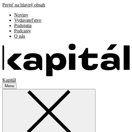
Prejsť na hlavný obsah
Noviny
Vydavateľstvo
Podujatia
Podcasty
O nás
Kapitál
Menu