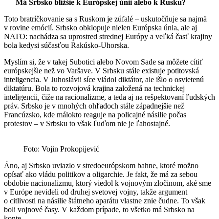
Má Srbsko bližšie k Európskej únii alebo k Rusku?
Toto bratríčkovanie sa s Ruskom je zúfalé – uskutočňuje sa najmä
v rovine emócií. Srbsko obklopuje nielen Európska únia, ale aj
NATO: nachádza sa uprostred strednej Európy a veľká časť krajiny
bola kedysi súčasťou Rakúsko-Uhorska.
Myslím si, že v takej Subotici alebo Novom Sade sa môžete cítiť
európskejšie než vo Varšave. V Srbsku stále existuje potitovská
inteligencia. V Juhoslávii síce vládol diktátor, ale išlo o osvietenú
diktatúru. Bola to rozvojová krajina založená na technickej
inteligencii, čiže na racionalizme, a teda aj na rešpektovaní ľudských
práv. Srbsko je v mnohých ohľadoch stále západnejšie než
Francúzsko, kde málokto reaguje na policajné násilie počas
protestov – v Srbsku to však ľuďom nie je ľahostajné.
Foto: Vojin Prokopijević
Áno, aj Srbsko uviazlo v stredoeurópskom bahne, ktoré možno
opísať ako vládu politikov a oligarchie. Je fakt, že má za sebou
obdobie nacionalizmu, ktorý viedol k vojnovým zločinom, aké sme
v Európe nevideli od druhej svetovej vojny, takže argument
o citlivosti na násilie štátneho aparátu vlastne znie čudne. To však
boli vojnové časy. V každom prípade, to všetko má Srbsko na
konte.