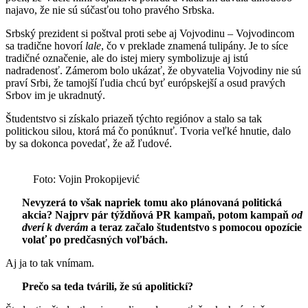
najavo, že nie sú súčasťou toho pravého Srbska.
Srbský prezident si poštval proti sebe aj Vojvodinu – Vojvodincom
sa tradične hovorí
lale
, čo v preklade znamená tulipány. Je to síce
tradičné označenie, ale do istej miery symbolizuje aj istú
nadradenosť. Zámerom bolo ukázať, že obyvatelia Vojvodiny nie sú
praví Srbi, že tamojší ľudia chcú byť európskejší a osud pravých
Srbov im je ukradnutý.
Študentstvo si získalo priazeň týchto regiónov a stalo sa tak
politickou silou, ktorá má čo ponúknuť. Tvoria veľké hnutie, dalo
by sa dokonca povedať, že až ľudové.
Foto: Vojin Prokopijević
Nevyzerá to však napriek tomu ako plánovaná politická
akcia? Najprv pár týždňová PR kampaň, potom kampaň
od
dverí k dverám
a teraz začalo študentstvo s pomocou opozície
volať po predčasných voľbách.
Aj ja to tak vnímam.
Prečo sa teda tvárili, že sú apolitickí?