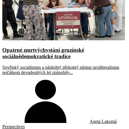
Opatrné zmrtvýchvstání gruzínské
sociálnědemokratické tradice
Sovětský socialismus a následný překotný nástup neoliberalismu
počátkem devadesátých let způsobily...
Aneta Lakomá
Perspectives