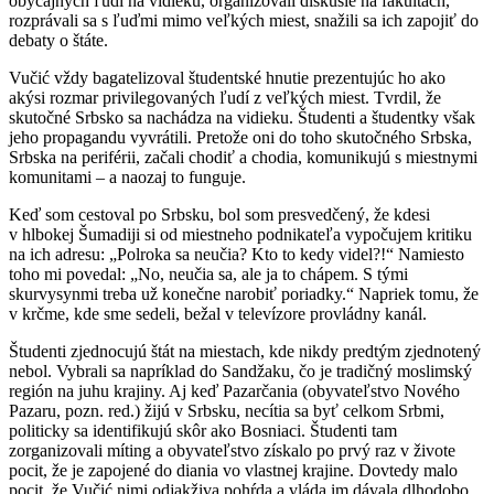
obyčajných ľudí na vidieku, organizovali diskusie na fakultách,
rozprávali sa s ľuďmi mimo veľkých miest, snažili sa ich zapojiť do
debaty o štáte.
Vučić vždy bagatelizoval študentské hnutie prezentujúc ho ako
akýsi rozmar privilegovaných ľudí z veľkých miest. Tvrdil, že
skutočné Srbsko sa nachádza na vidieku. Študenti a študentky však
jeho propagandu vyvrátili. Pretože oni do toho skutočného Srbska,
Srbska na periférii, začali chodiť a chodia, komunikujú s miestnymi
komunitami – a naozaj to funguje.
Keď som cestoval po Srbsku, bol som presvedčený, že kdesi
v hlbokej Šumadiji si od miestneho podnikateľa vypočujem kritiku
na ich adresu: „Polroka sa neučia? Kto to kedy videl?!“ Namiesto
toho mi povedal: „No, neučia sa, ale ja to chápem. S tými
skurvysynmi treba už konečne narobiť poriadky.“ Napriek tomu, že
v krčme, kde sme sedeli, bežal v televízore provládny kanál.
Študenti zjednocujú štát na miestach, kde nikdy predtým zjednotený
nebol. Vybrali sa napríklad do Sandžaku, čo je tradičný moslimský
región na juhu krajiny. Aj keď Pazarčania (obyvateľstvo Nového
Pazaru, pozn. red.) žijú v Srbsku, necítia sa byť celkom Srbmi,
politicky sa identifikujú skôr ako Bosniaci. Študenti tam
zorganizovali míting a obyvateľstvo získalo po prvý raz v živote
pocit, že je zapojené do diania vo vlastnej krajine. Dovtedy malo
pocit, že Vučić nimi odjakživa pohŕda a vláda im dávala dlhodobo