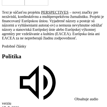
Text je súčasťou projektu
PERSPECTIVES
– novej značky pre
nezávislú, konštruktívnu a multiperspektívnu žurnalistiku. Projekt je
financovaný Európskou úniou. Vyjadrené názory a postoje sú
názormi a vyhláseniami autora(-ov) a nemusia nevyhnutne odrážať
názory a stanoviská Európskej únie alebo Európskej výkonnej
agentúry pre vzdelávanie a kultúru (EACEA). Európska únia ani
EACEA za ne nepreberajú žiadnu zodpovednosť.
Podobné články
Politika
Obsahuje audio
verziu