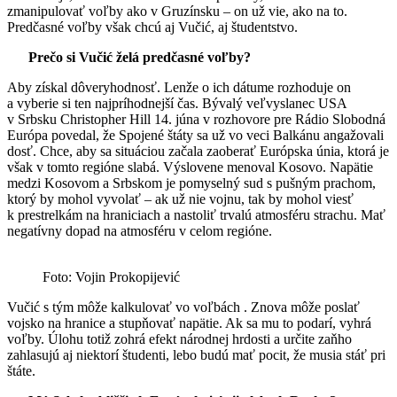
zmanipulovať voľby ako v Gruzínsku – on už vie, ako na to.
Predčasné voľby však chcú aj Vučić, aj študentstvo.
Prečo si Vučić želá predčasné voľby?
Aby získal dôveryhodnosť. Lenže o ich dátume rozhoduje on
a vyberie si ten najpríhodnejší čas. Bývalý veľvyslanec USA
v Srbsku Christopher Hill 14. júna v rozhovore pre Rádio Slobodná
Európa povedal, že Spojené štáty sa už vo veci Balkánu angažovali
dosť. Chce, aby sa situáciou začala zaoberať Európska únia, ktorá je
však v tomto regióne slabá. Výslovene menoval Kosovo. Napätie
medzi Kosovom a Srbskom je pomyselný sud s pušným prachom,
ktorý by mohol vyvolať – ak už nie vojnu, tak by mohol viesť
k prestrelkám na hraniciach a nastoliť trvalú atmosféru strachu. Mať
negatívny dopad na atmosféru v celom regióne.
Foto: Vojin Prokopijević
Vučić s tým môže kalkulovať vo voľbách . Znova môže poslať
vojsko na hranice a stupňovať napätie. Ak sa mu to podarí, vyhrá
voľby. Úlohu totiž zohrá efekt národnej hrdosti a určite zaňho
zahlasujú aj niektorí študenti, lebo budú mať pocit, že musia stáť pri
štáte.