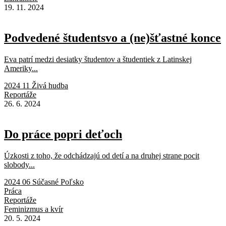
19. 11. 2024
Podvedené študentsvo a (ne)šťastné konce
Eva patrí medzi desiatky študentov a študentiek z Latinskej
Ameriky...
2024 11 Živá hudba
Reportáže
26. 6. 2024
Do práce popri deťoch
Úzkosti z toho, že odchádzajú od detí a na druhej strane pocit
slobody...
2024 06 Súčasné Poľsko
Práca
Reportáže
Feminizmus a kvír
20. 5. 2024