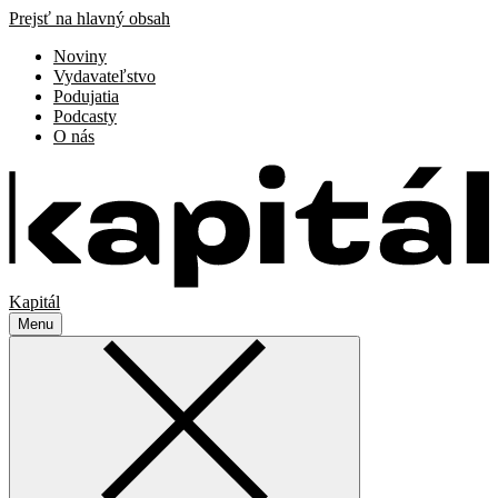
Prejsť na hlavný obsah
Noviny
Vydavateľstvo
Podujatia
Podcasty
O nás
Kapitál
Menu