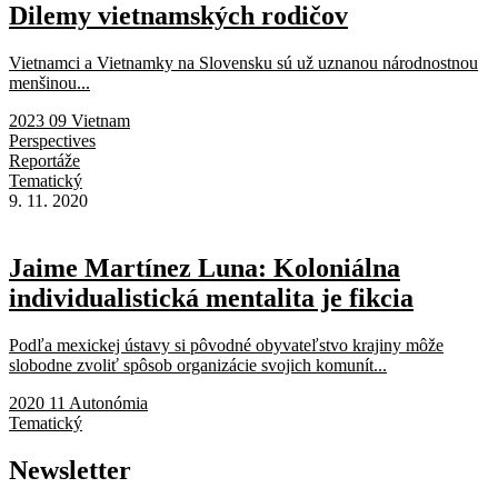
Dilemy vietnamských rodičov
Vietnamci a Vietnamky na Slovensku sú už uznanou národnostnou
menšinou...
2023 09 Vietnam
Perspectives
Reportáže
Tematický
9. 11. 2020
Jaime Martínez Luna: Koloniálna
individualistická mentalita je fikcia
Podľa mexickej ústavy si pôvodné obyvateľstvo krajiny môže
slobodne zvoliť spôsob organizácie svojich komunít...
2020 11 Autonómia
Tematický
Newsletter