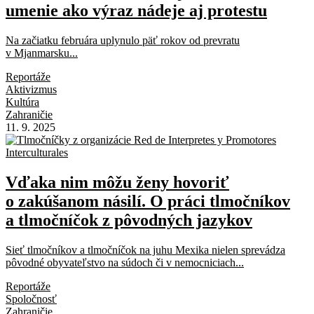
umenie ako výraz nádeje aj protestu
Na začiatku februára uplynulo päť rokov od prevratu
v Mjanmarsku...
Reportáže
Aktivizmus
Kultúra
Zahraničie
11. 9. 2025
Vďaka nim môžu ženy hovoriť
o zakúšanom násilí. O práci tlmočníkov
a tlmočníčok z pôvodných jazykov
Sieť tlmočníkov a tlmočníčok na juhu Mexika nielen sprevádza
pôvodné obyvateľstvo na súdoch či v nemocniciach...
Reportáže
Spoločnosť
Zahraničie