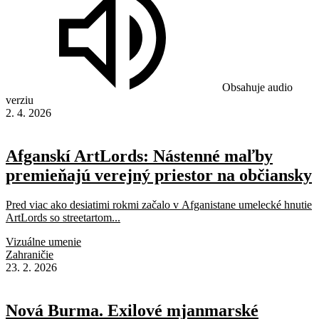
Obsahuje audio
verziu
2. 4. 2026
Afganskí ArtLords: Nástenné maľby
premieňajú verejný priestor na občiansky
Pred viac ako desiatimi rokmi začalo v Afganistane umelecké hnutie
ArtLords so streetartom...
Vizuálne umenie
Zahraničie
23. 2. 2026
Nová Burma. Exilové mjanmarské