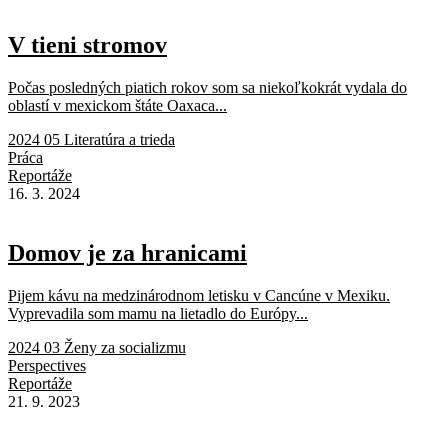
V tieni stromov
Počas posledných piatich rokov som sa niekoľkokrát vydala do
oblastí v mexickom štáte Oaxaca...
2024 05 Literatúra a trieda
Práca
Reportáže
16. 3. 2024
Domov je za hranicami
Pijem kávu na medzinárodnom letisku v Cancúne v Mexiku.
Vyprevadila som mamu na lietadlo do Európy...
2024 03 Ženy za socializmu
Perspectives
Reportáže
21. 9. 2023