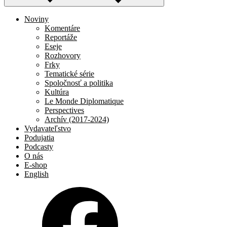
Noviny
Komentáre
Reportáže
Eseje
Rozhovory
Frky
Tematické série
Spoločnosť a politika
Kultúra
Le Monde Diplomatique
Perspectives
Archív (2017-2024)
Vydavateľstvo
Podujatia
Podcasty
O nás
E-shop
English