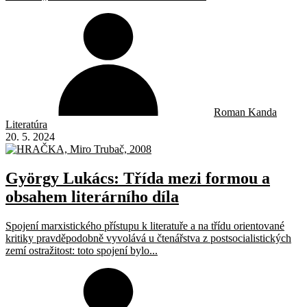
Roman Kanda
Literatúra
20. 5. 2024
György Lukács: Třída mezi formou a
obsahem literárního díla
Spojení marxistického přístupu k literatuře a na třídu orientované
kritiky pravděpodobně vyvolává u čtenářstva z postsocialistických
zemí ostražitost: toto spojení bylo...