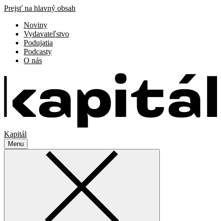
Prejsť na hlavný obsah
Noviny
Vydavateľstvo
Podujatia
Podcasty
O nás
Kapitál
Menu