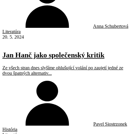
Anna Schubertová
Literatúra
20. 5. 2024
Jan Hanč jako společenský kritik
Ze všech stran dnes slyšíme ohlušující volání po zaujetí jedné ze
dvou špatných alternativ...
Pavel Siostrzonek
História