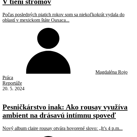
V tieni stromov
Počas posledných piatich rokov som sa niekoľkokrát vydala do
oblastí v mexickom štáte Oaxaca...
Magdaléna Rojo
Práca
Reportáže
20. 5. 2024
Pesničkárstvo inak: Ako rousay využíva
ambient na drásavú intímnu spoveď
Nový album claire rousay otvára hovorené slovo: „It’s 4 p.m...