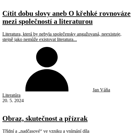
Cítit dobu slovy aneb O křehké rovnováze
mezi společností a literaturou
Literatura, která by nebyla společensky angažovaná, neexistuje,
stejně jako nemůže existovat literatura...
Jan Váňa
Literatúra
20. 5. 2024
Obraz, skutečnost a přízrak
Třídní a „nadčasové“ ve vzniku a vnímání díla