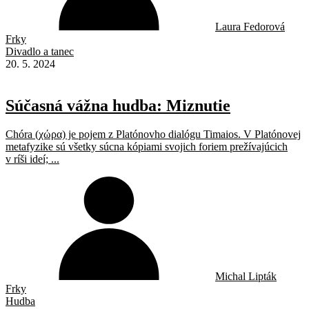
Laura Fedorová
Frky
Divadlo a tanec
20. 5. 2024
Súčasná vážna hudba: Miznutie
Chóra (χώρα) je pojem z Platónovho dialógu Timaios. V Platónovej
metafyzike sú všetky súcna kópiami svojich foriem prežívajúcich
v ríši ideí; ...
Michal Lipták
Frky
Hudba