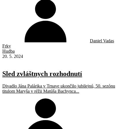
Daniel Vadas
Frky
Hudba
20. 5. 2024
Sled zvláštnych rozhodnutí
Divadlo Jána Palárika v Trnave ukončilo jubilejnú, 50. sezónu
titulom Maryša v réžii Matúša Bachynca...