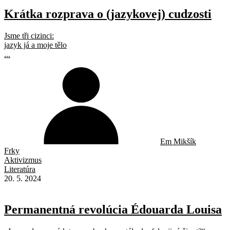
Krátka rozprava o (jazykovej) cudzosti
Jsme tři cizinci:
jazyk já a moje tělo
...
Em Mikšík
Frky
Aktivizmus
Literatúra
20. 5. 2024
Permanentná revolúcia Édouarda Louisa