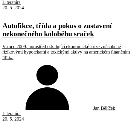
Literatúra
20. 5. 2024
Autofikce, třída a pokus o zastavení
nekonečného koloběhu sraček
V roce 2009, uprostřed eskalující ekonomické krize způsobené
rizikovými hypotékami a toxickými aktivy na americkém finančním
trhu...
Jan Bělíček
Literatúra
20. 5. 2024