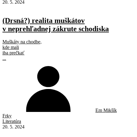
20. 5. 2024
(Drsná?) realita muškátov
v neprehľadnej zákrute schodiska
Muškáty na chodbe,
kde mali
iba prečkať
...
Em Mikšík
Frky
Literatúra
20. 5. 2024