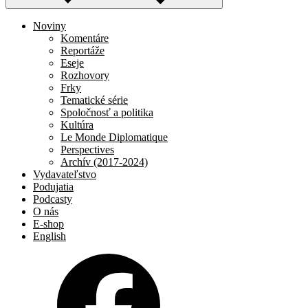
Noviny
Komentáre
Reportáže
Eseje
Rozhovory
Frky
Tematické série
Spoločnosť a politika
Kultúra
Le Monde Diplomatique
Perspectives
Archív (2017-2024)
Vydavateľstvo
Podujatia
Podcasty
O nás
E-shop
English