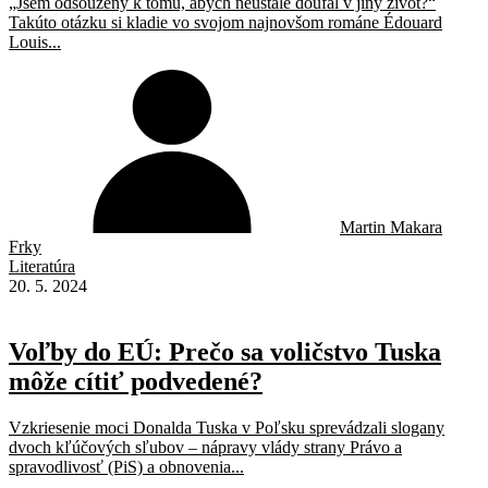
„Jsem odsouzený k tomu, abych neustále doufal v jiný život?“
Takúto otázku si kladie vo svojom najnovšom románe Édouard
Louis...
Martin Makara
Frky
Literatúra
20. 5. 2024
Voľby do EÚ: Prečo sa voličstvo Tuska
môže cítiť podvedené?
Vzkriesenie moci Donalda Tuska v Poľsku sprevádzali slogany
dvoch kľúčových sľubov – nápravy vlády strany Právo a
spravodlivosť (PiS) a obnovenia...