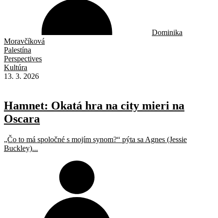
Dominika
Moravčíková
Palestína
Perspectives
Kultúra
13. 3. 2026
Hamnet: Okatá hra na city mieri na
Oscara
„Čo to má spoločné s mojím synom?“ pýta sa Agnes (Jessie
Buckley)...