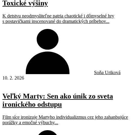
Toxické výšiny
K detstvu neodmysliteľne patria chaotické i dômyselné hry
s postavičkami inscenované do dramatických príbehov...
Soňa Uriková
10. 2. 2026
Veľký Marty: Sen ako únik zo sveta
ironického odstupu
Film síce ironizuje Martyho individualizmus cez jeho zahanbujúce
porážky a emočné výbuchy...