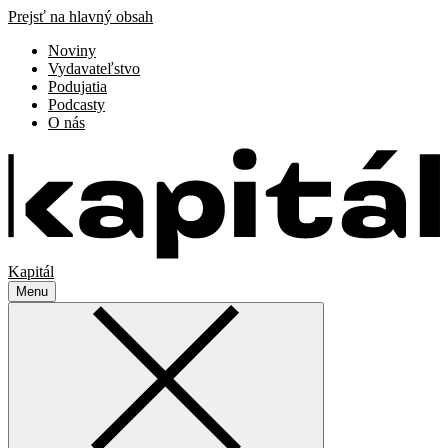
Prejsť na hlavný obsah
Noviny
Vydavateľstvo
Podujatia
Podcasty
O nás
Kapitál
Menu