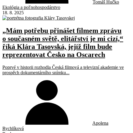
Tomáš Hučko
Ekológia a poľnohospodárstvo
18. 8. 2025
„Mám potřebu přinášet filmem zprávu
o současném světě, elitářství je mi cizí,“
říká Klára Tasovská, jejíž film bude
reprezentovat Česko na Oscarech
Poprvé v historii rozhodla Česká filmová a televizní akademie ve
prospěch dokumentárního snímku...
Apolena
Rychlíková