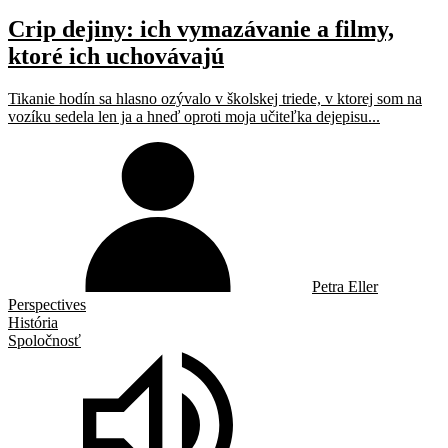
Crip dejiny: ich vymazávanie a filmy,
ktoré ich uchovávajú
Tikanie hodín sa hlasno ozývalo v školskej triede, v ktorej som na
vozíku sedela len ja a hneď oproti moja učiteľka dejepisu...
Petra Eller
Perspectives
História
Spoločnosť