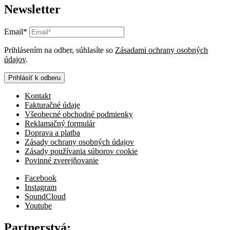
Newsletter
Email*
Prihlásením na odber, súhlasíte so
Zásadami ochrany osobných
údajov
.
Prihlásiť k odberu
Kontakt
Fakturačné údaje
Všeobecné obchodné podmienky
Reklamačný formulár
Doprava a platba
Zásady ochrany osobných údajov
Zásady používania súborov cookie
Povinné zverejňovanie
Facebook
Instagram
SoundCloud
Youtube
Partnerstvá: