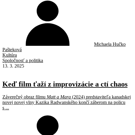
Michaela Hučko
Pašteková
Kultúra
Spoločnosť a politika
13. 3. 2025
Keď film ťaží z improvizácie a ctí chaos
Záverečný obraz filmu
Matt a Mara
(2024) predstaviteľa kanadskej
novej novej vlny Kazika Radwanského končí záberom na policu
s ...