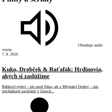
Obsahuje audio
verziu
7. 8. 2026
Kuko, Drobček & Raťafák: Hrdinovia,
akých si zaslúžime
Bábkoví rytieri – nie spod Sitna, ale z Mlynskej Doliny – nás
prichádzajú zachrániť v časoch...