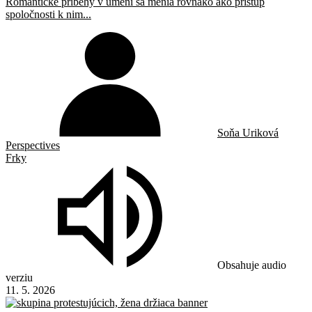
Romantické príbehy v umení sa menia rovnako ako prístup
spoločnosti k nim...
Soňa Uriková
Perspectives
Frky
Obsahuje audio
verziu
11. 5. 2026