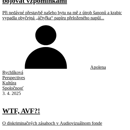
bojovat vzpomínkami
Při nedávné přestavbě našeho bytu na mě z útrob šanonů a krabic
vypadla obyčejná „áčtyřka“ papíru přeloženého napůl...
Apolena
Rychlíková
Perspectives
Kultúra
Spoločnosť
3. 4. 2025
WTF, AVF?!
O diskriminačných zásahoch v Audiovizuálnom fonde