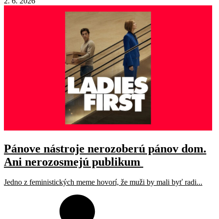
2. 6. 2026
Pánove nástroje nerozoberú pánov dom.
Ani nerozosmejú publikum
Jedno z feministických meme hovorí, že muži by mali byť radi...