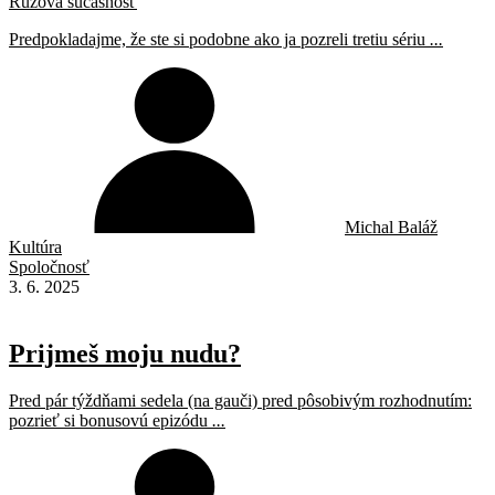
Ružová súčasnosť
Predpokladajme, že ste si podobne ako ja pozreli tretiu sériu
...
Michal Baláž
Kultúra
Spoločnosť
3. 6. 2025
Prijmeš moju nudu?
Pred pár týždňami sedela (na gauči) pred pôsobivým rozhodnutím:
pozrieť si bonusovú epizódu
...