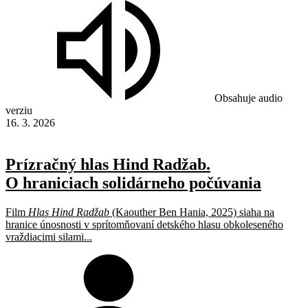
Obsahuje audio
verziu
16. 3. 2026
Prízračný hlas Hind Radžab.
O hraniciach solidárneho počúvania
Film
Hlas Hind Radžab
(Kaouther Ben Hania, 2025) siaha na
hranice únosnosti v sprítomňovaní detského hlasu obkoleseného
vraždiacimi silami...