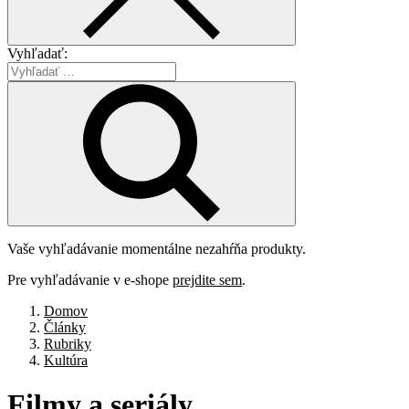
Vyhľadať:
Vaše vyhľadávanie momentálne nezahŕňa produkty.
Pre vyhľadávanie v e-shope
prejdite sem
.
Domov
Články
Rubriky
Kultúra
Filmy
a
seriály