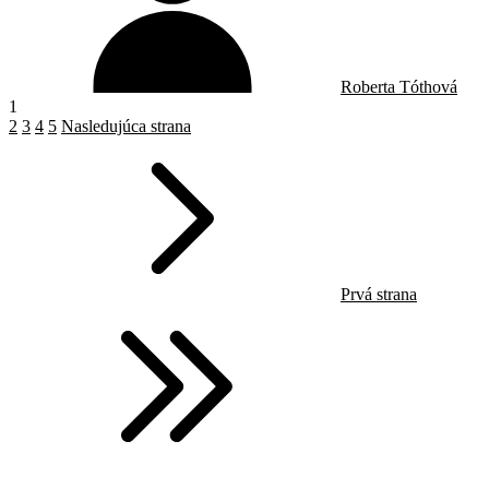
Roberta Tóthová
1
2
3
4
5
Nasledujúca strana
Prvá strana