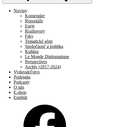
Noviny
Komentáre
Reportáže
Eseje
Rozhovory
Frky
Tematické série
Spoločnosť a politika
Kultúra
Le Monde Diplomatique
Perspectives
Archív (2017-2024)
Vydavateľstvo
Podujatia
Podcasty
O nás
E-shop
English