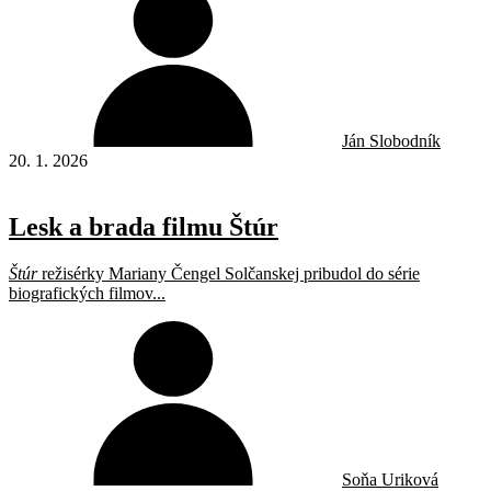
Ján Slobodník
20. 1. 2026
Lesk a brada filmu Štúr
Štúr
režisérky Mariany Čengel Solčanskej pribudol do série
biografických filmov...
Soňa Uriková