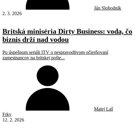
Ján Slobodník
2. 3. 2026
Britská miniséria Dirty Business: voda, čo
biznis drží nad vodou
Po úspešnom seriáli ITV o nespravodlivom očierňovaní
zamestnancov na britskej pošte...
Matej Laš
Frky
12. 2. 2026