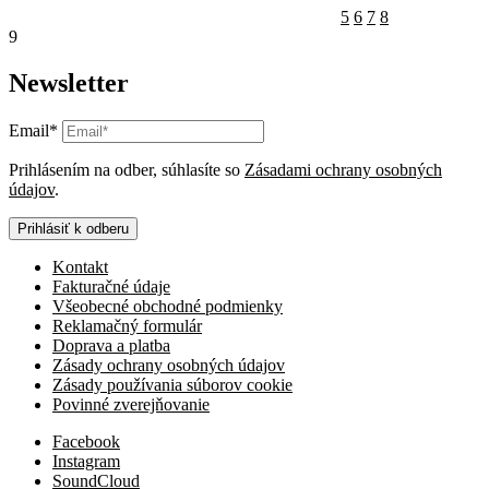
5
6
7
8
9
Newsletter
Email*
Prihlásením na odber, súhlasíte so
Zásadami ochrany osobných
údajov
.
Prihlásiť k odberu
Kontakt
Fakturačné údaje
Všeobecné obchodné podmienky
Reklamačný formulár
Doprava a platba
Zásady ochrany osobných údajov
Zásady používania súborov cookie
Povinné zverejňovanie
Facebook
Instagram
SoundCloud