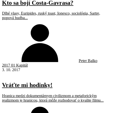
Kto sa bojí Costa-Gavrasa?
Dlhé vlasy, Euripides, ruský toast, Ionesco, sociológia, Sartre,
popová hudba...
Peter Balko
2017 01 Kapitál
3. 10. 2017
Vráťte mi hodinky!
Hranica medzi dokumentárnym civilizmom a metaforickým
realizmom je hranicou, ktorá môže rozhodovať o kvalite filmu...