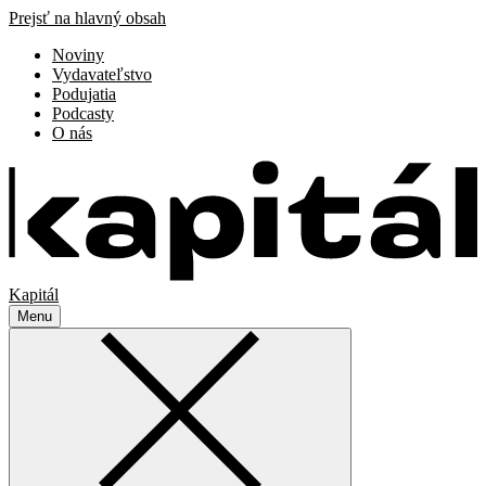
Prejsť na hlavný obsah
Noviny
Vydavateľstvo
Podujatia
Podcasty
O nás
Kapitál
Menu