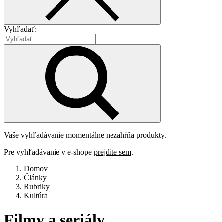
Vyhľadať:
Vaše vyhľadávanie momentálne nezahŕňa produkty.
Pre vyhľadávanie v e-shope
prejdite sem
.
Domov
Články
Rubriky
Kultúra
Filmy
a
seriály