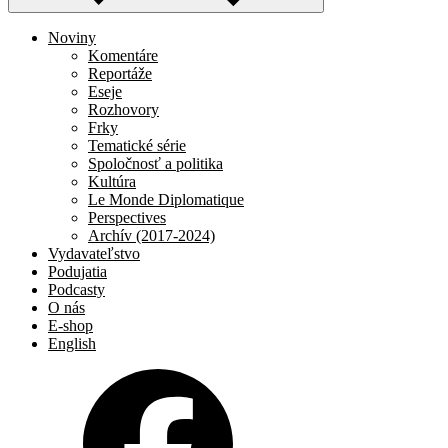
Noviny
Komentáre
Reportáže
Eseje
Rozhovory
Frky
Tematické série
Spoločnosť a politika
Kultúra
Le Monde Diplomatique
Perspectives
Archív (2017-2024)
Vydavateľstvo
Podujatia
Podcasty
O nás
E-shop
English