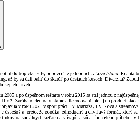
z
hmotnil do tropickej vily, odpoveď je jednoduchá:
Love Island
. Realita 
g, až by sa dali baliť do škatúľ po desiatich kusoch. Diverzita? Zabud
ickej telenovele.
ku 2005 a po úspešnom reštarte v roku 2015 sa stal jednou z najúspešnej
e ITV2. Zarába nielen na reklame a licencovaní, ale aj na product place
t objavila v roku 2021 v spolupráci TV Markíza, TV Nova a streamovace
je úspešný aj preto, že ponúka jednoduchý a chytľavý formát, ktorý sa
častníkov na sociálnych sieťach a stávajú sa súčasťou celého príbehu.