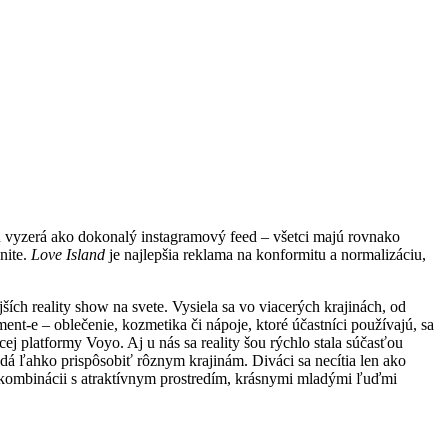
tu vyzerá ako dokonalý instagramový feed – všetci majú rovnako
nite.
Love Island
je najlepšia reklama na konformitu a normalizáciu,
ších reality show na svete. Vysiela sa vo viacerých krajinách, od
ment-e – oblečenie, kozmetika či nápoje, ktoré účastníci používajú, sa
j platformy Voyo. Aj u nás sa reality šou rýchlo stala súčasťou
 dá ľahko prispôsobiť rôznym krajinám. Diváci sa necítia len ako
 V kombinácii s atraktívnym prostredím, krásnymi mladými ľuďmi