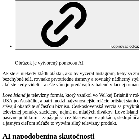
Kopírovať odka
Obrázok je vytvorený pomocou AI
Ak ste si niekedy kládli otázku, ako by vyzeral Instagram, keby sa z
bezchybné telá, rovnaké prvotriedne úsmevy a rovnaký nádherný stylin
akú ste kedy videli – a ešte vám ju predávajú zabalenú v lacnej romant
Love Island
je televízny formát, ktorý vznikol vo Veľkej Británii v ro
USA po Austráliu, a patrí medzi najvýnosnejšie relácie britskej stanic
stávajú okamžite súčasťou biznisu. Československá verzia sa prvýkrá
televíznej ponuky, zacielenej najmä na mladých divákov. Love Island 
pasívne publikum – zapájajú sa cez hlasovanie v aplikácii, sledujú ú
a jasným cieľom súťaže to vytvára silný televízny produkt.
AI napodobenina skutočnosti