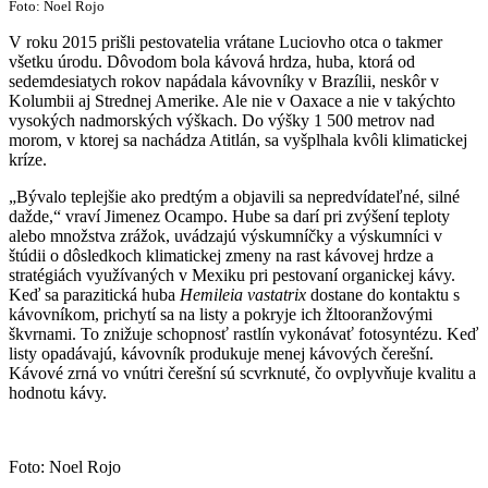
Foto: Noel Rojo
V roku 2015 prišli pestovatelia vrátane Luciovho otca o takmer
všetku úrodu. Dôvodom bola kávová hrdza, huba, ktorá od
sedemdesiatych rokov napádala kávovníky v Brazílii, neskôr v
Kolumbii aj Strednej Amerike. Ale nie v Oaxace a nie v takýchto
vysokých nadmorských výškach. Do výšky 1 500 metrov nad
morom, v ktorej sa nachádza Atitlán, sa vyšplhala kvôli klimatickej
kríze.
„Bývalo teplejšie ako predtým a objavili sa nepredvídateľné, silné
dažde,“ vraví Jimenez Ocampo. Hube sa darí pri zvýšení teploty
alebo množstva zrážok, uvádzajú výskumníčky a výskumníci v
štúdii o dôsledkoch klimatickej zmeny na rast kávovej hrdze a
stratégiách využívaných v Mexiku pri pestovaní organickej kávy.
Keď sa parazitická huba
Hemileia vastatrix
dostane do kontaktu s
kávovníkom, prichytí sa na listy a pokryje ich žltooranžovými
škvrnami. To znižuje schopnosť rastlín vykonávať fotosyntézu. Keď
listy opadávajú, kávovník produkuje menej kávových čerešní.
Kávové zrná vo vnútri čerešní sú scvrknuté, čo ovplyvňuje kvalitu a
hodnotu kávy.
Foto: Noel Rojo