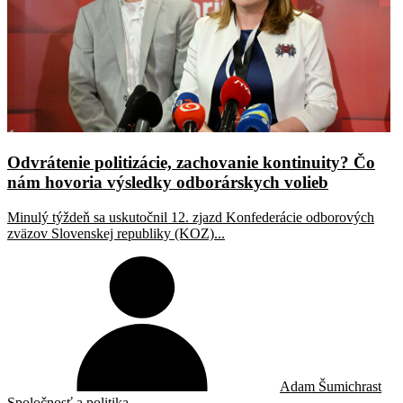
Odvrátenie politizácie, zachovanie kontinuity? Čo
nám hovoria výsledky odborárskych volieb
Minulý týždeň sa uskutočnil 12. zjazd Konfederácie odborových
zväzov Slovenskej republiky (KOZ)...
Adam Šumichrast
Spoločnosť a politika