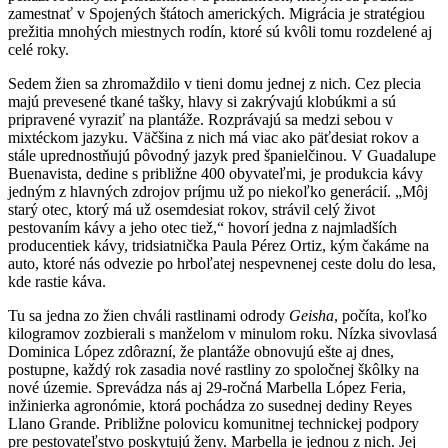
zamestnať v Spojených štátoch amerických. Migrácia je stratégiou
prežitia mnohých miestnych rodín, ktoré sú kvôli tomu rozdelené aj
celé roky.
Sedem žien sa zhromaždilo v tieni domu jednej z nich. Cez plecia
majú prevesené tkané tašky, hlavy si zakrývajú klobúkmi a sú
pripravené vyraziť na plantáže. Rozprávajú sa medzi sebou v
mixtéckom jazyku. Väčšina z nich má viac ako päťdesiat rokov a
stále uprednostňujú pôvodný jazyk pred španielčinou. V Guadalupe
Buenavista, dedine s približne 400 obyvateľmi, je produkcia kávy
jedným z hlavných zdrojov príjmu už po niekoľko generácií. „Môj
starý otec, ktorý má už osemdesiat rokov, strávil celý život
pestovaním kávy a jeho otec tiež,“ hovorí jedna z najmladších
producentiek kávy, tridsiatnička Paula Pérez Ortiz, kým čakáme na
auto, ktoré nás odvezie po hrboľatej nespevnenej ceste dolu do lesa,
kde rastie káva.
Tu sa jedna zo žien chváli rastlinami odrody
Geisha
, počíta, koľko
kilogramov zozbierali s manželom v minulom roku. Nízka sivovlasá
Dominica López zdôrazní, že plantáže obnovujú ešte aj dnes,
postupne, každý rok zasadia nové rastliny zo spoločnej škôlky na
nové územie. Sprevádza nás aj 29-ročná Marbella López Feria,
inžinierka agronómie, ktorá pochádza zo susednej dediny Reyes
Llano Grande. Približne polovicu komunitnej technickej podpory
pre pestovateľstvo poskytujú ženy. Marbella je jednou z nich. Jej