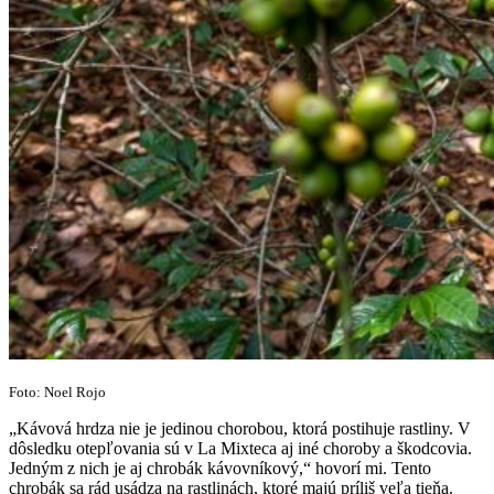
Foto: Noel Rojo
„Kávová hrdza nie je jedinou chorobou, ktorá postihuje rastliny. V
dôsledku otepľovania sú v La Mixteca aj iné choroby a škodcovia.
Jedným z nich je aj chrobák kávovníkový,“ hovorí mi. Tento
chrobák sa rád usádza na rastlinách, ktoré majú príliš veľa tieňa.