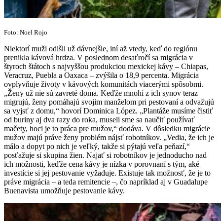
Foto: Noel Rojo
Niektorí muži odišli už dávnejšie, iní až vtedy, keď do regiónu
prenikla kávová hrdza. V poslednom desaťročí sa migrácia v
štyroch štátoch s najvyššou produkciou mexickej kávy – Chiapas,
Veracruz, Puebla a Oaxaca – zvýšila o 18,9 percenta. Migrácia
ovplyvňuje životy v kávových komunitách viacerými spôsobmi.
„Ženy už nie sú zavreté doma. Keďže mnohí z ich synov teraz
migrujú, ženy pomáhajú svojim manželom pri pestovaní a odvažujú
sa vyjsť z domu,“ hovorí Dominica López. „Plantáže musíme čistiť
od buriny aj dva razy do roka, museli sme sa naučiť používať
mačety, hoci je to práca pre mužov,“ dodáva. V dôsledku migrácie
mužov majú práve ženy problém nájsť robotníkov. „Vedia, že ich je
málo a dopyt po nich je veľký, takže si pýtajú veľa peňazí,“
posťažuje si skupina žien. Najať si robotníkov je jednoducho nad
ich možnosti, keďže cena kávy je nízka v porovnaní s tým, aké
investície si jej pestovanie vyžaduje. Existuje tak možnosť, že je to
práve migrácia – a teda remitencie –, čo napríklad aj v Guadalupe
Buenavista umožňuje pestovanie kávy.