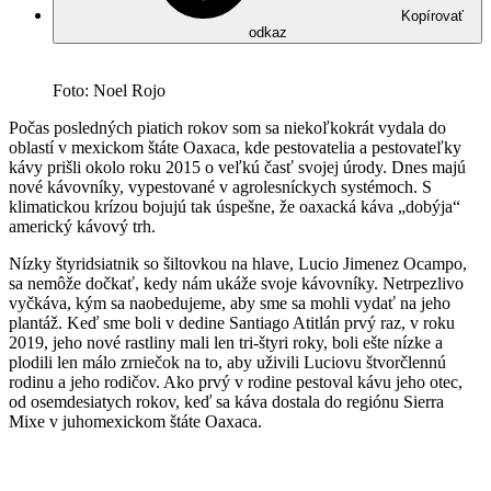
Kopírovať
odkaz
Foto: Noel Rojo
Počas posledných piatich rokov som sa niekoľkokrát vydala do
oblastí v mexickom štáte Oaxaca, kde pestovatelia a pestovateľky
kávy prišli okolo roku 2015 o veľkú časť svojej úrody. Dnes majú
nové kávovníky, vypestované v agrolesníckych systémoch. S
klimatickou krízou bojujú tak úspešne, že oaxacká káva „dobýja“
americký kávový trh.
Nízky štyridsiatnik so šiltovkou na hlave, Lucio Jimenez Ocampo,
sa nemôže dočkať, kedy nám ukáže svoje kávovníky. Netrpezlivo
vyčkáva, kým sa naobedujeme, aby sme sa mohli vydať na jeho
plantáž. Keď sme boli v dedine Santiago Atitlán prvý raz, v roku
2019, jeho nové rastliny mali len tri-štyri roky, boli ešte nízke a
plodili len málo zrniečok na to, aby uživili Luciovu štvorčlennú
rodinu a jeho rodičov. Ako prvý v rodine pestoval kávu jeho otec,
od osemdesiatych rokov, keď sa káva dostala do regiónu Sierra
Mixe v juhomexickom štáte Oaxaca.