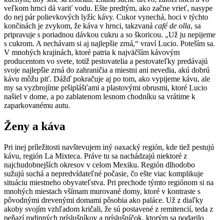
veľkom hrnci dá variť vodu. Ešte predtým, ako začne vrieť, nasype
do nej pár polievkových lyžíc kávy. Cukor vynechá, hoci v týchto
končinách je zvykom, že káva v hrnci, takzvaná
café de olla
, sa
pripravuje s poriadnou dávkou cukru a so škoricou. „Už ju nepijeme
s cukrom. A nechávam si aj najlepšie zrná,“ vraví Lucio. Poteším sa.
V mnohých krajinách, ktoré patria k najväčším kávovým
producentom vo svete, totiž pestovatelia a pestovateľky predávajú
svoje najlepšie zrná do zahraničia a miestni ani nevedia, akú dobrú
kávu môžu piť. Dážď pokračuje aj po tom, ako vypijeme kávu, ale
my sa vyzbrojíme pršiplášťami a plastovými obrusmi, ktoré Lucio
našiel v dome, a po zablatenom lesnom chodníku sa vrátime k
zaparkovanému autu.
Ženy a káva
Pri inej príležitosti navštevujem iný oaxacký región, kde tiež pestujú
kávu, región La Mixteca. Práve tu sa nachádzajú niektoré z
najchudobnejších okresov v celom Mexiku. Región dlhodobo
sužujú suchá a nepredvídateľné počasie, čo ešte viac komplikuje
situáciu miestneho obyvateľstva. Pri prechode týmto regiónom si na
mnohých miestach všímam murované domy, ktoré v kontraste s
pôvodnými drevenými domami pôsobia ako paláce. Už z diaľky
akoby svojím vzhľadom kričali, že sú postavené z remitencií, teda z
peňazí rodinných príslušníkov a príslušníčok, ktorým sa podarilo