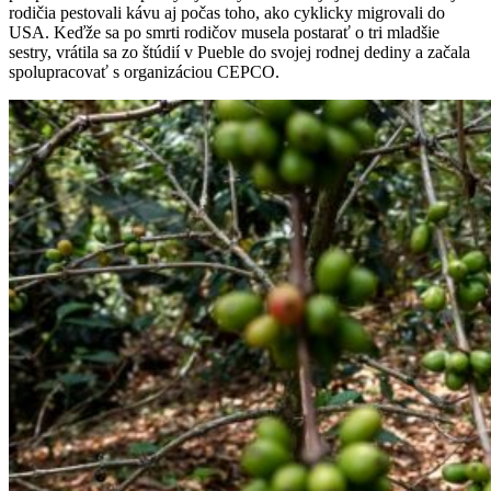
rodičia pestovali kávu aj počas toho, ako cyklicky migrovali do
USA. Keďže sa po smrti rodičov musela postarať o tri mladšie
sestry, vrátila sa zo štúdií v Pueble do svojej rodnej dediny a začala
spolupracovať s organizáciou CEPCO.