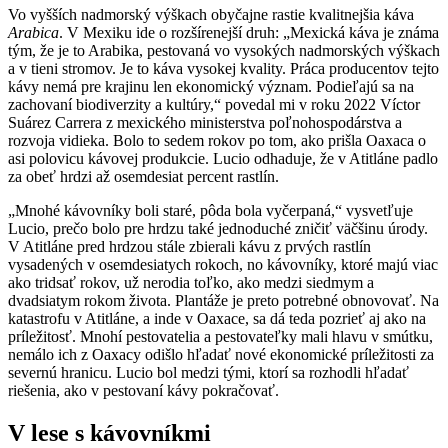
Vo vyšších nadmorský výškach obyčajne rastie kvalitnejšia káva
Arabica
. V Mexiku ide o rozšírenejší druh: „Mexická káva je známa
tým, že je to Arabika, pestovaná vo vysokých nadmorských výškach
a v tieni stromov. Je to káva vysokej kvality. Práca producentov tejto
kávy nemá pre krajinu len ekonomický význam. Podieľajú sa na
zachovaní biodiverzity a kultúry,“ povedal mi v roku 2022 Víctor
Suárez Carrera z mexického ministerstva poľnohospodárstva a
rozvoja vidieka. Bolo to sedem rokov po tom, ako prišla Oaxaca o
asi polovicu kávovej produkcie. Lucio odhaduje, že v Atitláne padlo
za obeť hrdzi až osemdesiat percent rastlín.
„Mnohé kávovníky boli staré, pôda bola vyčerpaná,“ vysvetľuje
Lucio, prečo bolo pre hrdzu také jednoduché zničiť väčšinu úrody.
V Atitláne pred hrdzou stále zbierali kávu z prvých rastlín
vysadených v osemdesiatych rokoch, no kávovníky, ktoré majú viac
ako tridsať rokov, už nerodia toľko, ako medzi siedmym a
dvadsiatym rokom života. Plantáže je preto potrebné obnovovať. Na
katastrofu v Atitláne, a inde v Oaxace, sa dá teda pozrieť aj ako na
príležitosť. Mnohí pestovatelia a pestovateľky mali hlavu v smútku,
nemálo ich z Oaxacy odišlo hľadať nové ekonomické príležitosti za
severnú hranicu. Lucio bol medzi tými, ktorí sa rozhodli hľadať
riešenia, ako v pestovaní kávy pokračovať.
V lese s kávovníkmi