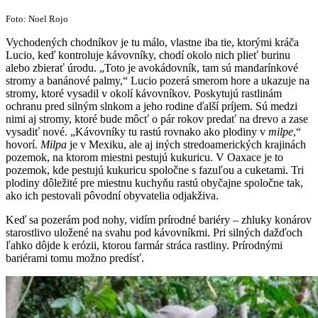
Foto: Noel Rojo
Vychodených chodníkov je tu málo, vlastne iba tie, ktorými kráča
Lucio, keď kontroluje kávovníky, chodí okolo nich plieť burinu
alebo zbierať úrodu. „Toto je avokádovník, tam sú mandarínkové
stromy a banánové palmy,“ Lucio pozerá smerom hore a ukazuje na
stromy, ktoré vysadil v okolí kávovníkov. Poskytujú rastlinám
ochranu pred silným slnkom a jeho rodine ďalší príjem. Sú medzi
nimi aj stromy, ktoré bude môcť o pár rokov predať na drevo a zase
vysadiť nové. „Kávovníky tu rastú rovnako ako plodiny v
milpe
,“
hovorí.
Milpa
je v Mexiku, ale aj iných stredoamerických krajinách
pozemok, na ktorom miestni pestujú kukuricu. V Oaxace je to
pozemok, kde pestujú kukuricu spoločne s fazuľou a cuketami. Tri
plodiny dôležité pre miestnu kuchyňu rastú obyčajne spoločne tak,
ako ich pestovali pôvodní obyvatelia odjakživa.
Keď sa pozerám pod nohy, vidím prírodné bariéry – zhluky konárov
starostlivo uložené na svahu pod kávovníkmi. Pri silných dažďoch
ľahko dôjde k erózii, ktorou farmár stráca rastliny. Prírodnými
bariérami tomu možno predísť.