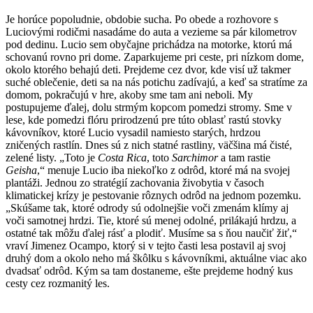
Je horúce popoludnie, obdobie sucha. Po obede a rozhovore s
Luciovými rodičmi nasadáme do auta a vezieme sa pár kilometrov
pod dedinu. Lucio sem obyčajne prichádza na motorke, ktorú má
schovanú rovno pri dome. Zaparkujeme pri ceste, pri nízkom dome,
okolo ktorého behajú deti. Prejdeme cez dvor, kde visí už takmer
suché oblečenie, deti sa na nás potichu zadívajú, a keď sa stratíme za
domom, pokračujú v hre, akoby sme tam ani neboli. My
postupujeme ďalej, dolu strmým kopcom pomedzi stromy. Sme v
lese, kde pomedzi flóru prirodzenú pre túto oblasť rastú stovky
kávovníkov, ktoré Lucio vysadil namiesto starých, hrdzou
zničených rastlín. Dnes sú z nich statné rastliny, väčšina má čisté,
zelené listy. „Toto je
Costa Rica
, toto
Sarchimor
a tam rastie
Geisha
,“ menuje Lucio iba niekoľko z odrôd, ktoré má na svojej
plantáži. Jednou zo stratégií zachovania živobytia v časoch
klimatickej krízy je pestovanie rôznych odrôd na jednom pozemku.
„Skúšame tak, ktoré odrody sú odolnejšie voči zmenám klímy aj
voči samotnej hrdzi. Tie, ktoré sú menej odolné, prilákajú hrdzu, a
ostatné tak môžu ďalej rásť a plodiť. Musíme sa s ňou naučiť žiť,“
vraví Jimenez Ocampo, ktorý si v tejto časti lesa postavil aj svoj
druhý dom a okolo neho má škôlku s kávovníkmi, aktuálne viac ako
dvadsať odrôd. Kým sa tam dostaneme, ešte prejdeme hodný kus
cesty cez rozmanitý les.