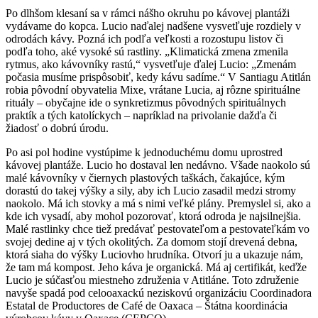
Po dlhšom klesaní sa v rámci nášho okruhu po kávovej plantáži
vydávame do kopca. Lucio naďalej nadšene vysvetľuje rozdiely v
odrodách kávy. Pozná ich podľa veľkosti a rozostupu listov či
podľa toho, aké vysoké sú rastliny. „Klimatická zmena zmenila
rytmus, ako kávovníky rastú,“ vysvetľuje ďalej Lucio: „Zmenám
počasia musíme prispôsobiť, kedy kávu sadíme.“ V Santiagu Atitlán
robia pôvodní obyvatelia Mixe, vrátane Lucia, aj rôzne spirituálne
rituály – obyčajne ide o synkretizmus pôvodných spirituálnych
praktík a tých katolíckych – napríklad na privolanie dažďa či
žiadosť o dobrú úrodu.
Po asi pol hodine vystúpime k jednoduchému domu uprostred
kávovej plantáže. Lucio ho dostaval len nedávno. Všade naokolo sú
malé kávovníky v čiernych plastových taškách, čakajúce, kým
dorastú do takej výšky a sily, aby ich Lucio zasadil medzi stromy
naokolo. Má ich stovky a má s nimi veľké plány. Premyslel si, ako a
kde ich vysadí, aby mohol pozorovať, ktorá odroda je najsilnejšia.
Malé rastlinky chce tiež predávať pestovateľom a pestovateľkám vo
svojej dedine aj v tých okolitých. Za domom stojí drevená debna,
ktorá siaha do výšky Luciovho hrudníka. Otvorí ju a ukazuje nám,
že tam má kompost. Jeho káva je organická. Má aj certifikát, keďže
Lucio je súčasťou miestneho združenia v Atitláne. Toto združenie
navyše spadá pod celooaxackú neziskovú organizáciu Coordinadora
Estatal de Productores de Café de Oaxaca – Štátna koordinácia