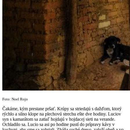
Foto: Noel Rojo
Čakáme, kým prestane pršať. Krúpy sa striedajú s dažďom, ktorý
rýchlo a silno klope na plechovú strechu ešte dve hodiny. Luciov
syn s kamarátom sa zatiaľ hojdajú v hojdacej sieti na verande.
Ochladilo sa. Lucio sa asi po hodine pustí do prípravy kávy v
kuchyni, aby sme sa zohriali. Zháňa suché drevo, založí oheň a vo