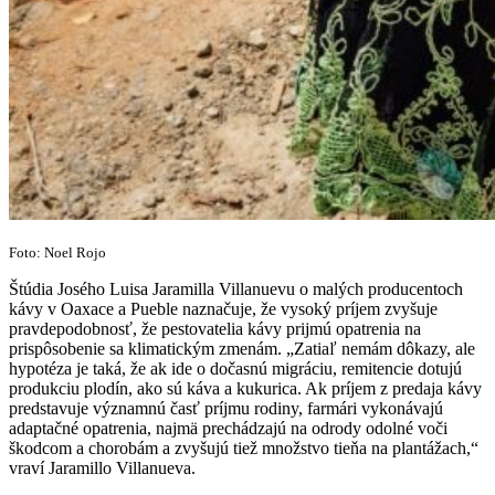
Foto: Noel Rojo
Štúdia Josého Luisa Jaramilla Villanuevu o malých producentoch
kávy v Oaxace a Pueble naznačuje, že vysoký príjem zvyšuje
pravdepodobnosť, že pestovatelia kávy prijmú opatrenia na
prispôsobenie sa klimatickým zmenám. „Zatiaľ nemám dôkazy, ale
hypotéza je taká, že ak ide o dočasnú migráciu, remitencie dotujú
produkciu plodín, ako sú káva a kukurica. Ak príjem z predaja kávy
predstavuje významnú časť príjmu rodiny, farmári vykonávajú
adaptačné opatrenia, najmä prechádzajú na odrody odolné voči
škodcom a chorobám a zvyšujú tiež množstvo tieňa na plantážach,“
vraví Jaramillo Villanueva.