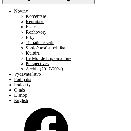
Noviny
Komentáre
Reportáže
Eseje
Rozhovory
Frky
Tematické série
Spoločnosť a politika
Kultúra
Le Monde Diplomatique
Perspectives
Archív (2017-2024)
Vydavateľstvo
Podujatia
Podcasty
O nás
E-shop
English