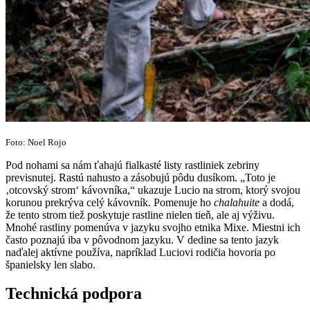
Foto: Noel Rojo
Pod nohami sa nám ťahajú fialkasté listy rastliniek zebriny
previsnutej. Rastú nahusto a zásobujú pôdu dusíkom. „Toto je
‚otcovský strom‘ kávovníka,“ ukazuje Lucio na strom, ktorý svojou
korunou prekrýva celý kávovník. Pomenuje ho
chalahuite
a dodá,
že tento strom tiež poskytuje rastline nielen tieň, ale aj výživu.
Mnohé rastliny pomenúva v jazyku svojho etnika Mixe. Miestni ich
často poznajú iba v pôvodnom jazyku. V dedine sa tento jazyk
naďalej aktívne používa, napríklad Luciovi rodičia hovoria po
španielsky len slabo.
Technická podpora