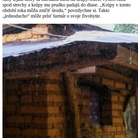
spod strechy a krúpy mu prudko padajú do dlane. „Krúpy v tomto
období roka môžu zničiť úrodu,“ povzdychne si. Takto
„jednoducho“ môže prísť farmár o svoje živobytie.