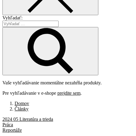
Vyhľadať:
Vaše vyhľadávanie momentálne nezahŕňa produkty.
Pre vyhľadávanie v e-shope
prejdite sem
.
Domov
Články
2024 05 Literatúra a trieda
Práca
Reportáže