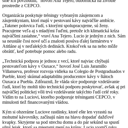
sme ich povzbudili,“ hovorí Ana Tejero, odborníčka na životné
prostredie z CEPCO.
Organizácia poskytuje tréningy vybraným záujemcom a
záujemkyniam, ktorí majú v pestovaní kávy najväčšie ambície.
„Takmer polovica ľudí, s ktorými spolupracujeme, sú ženy.
Pracujeme veľa aj s mladými ľuďmi, pretože ich klimatická kríza
najväčšmi zasiahne,“ vraví Ana Tejero. Lucio je jedným z nich. Sám
sa neustále čosi nové učí a znalosti posúva ďalej farmárstvu v
Atitláne aj v neďalekých dedinách. Ktokoľvek sa na neho môže
obrátiť, keď potrebuje pomoc alebo radu.
„Technická podpora je jednou z vecí, ktoré najviac chýbajú
pestovateľom kávy v Oaxace,“ hovorí José Luis Jaramillo
Villanueva, profesor rozvoja vidieka na Colegio de Postgraduados v
Pueble, ktorý skúmal adaptabilitu producentov kávy v štátoch
Oaxaca a Puebla. Zdôraznil, že vláda síce podporuje vzdelávanie
ľudí, ktorí by mohli túto technickú podporu poskytovať, avšak aj pri
najväčšej politickej vôli trvá vzdelávanie takýchto ľudí celé roky.
Vidím to na Luciovi, ktorého podporuje tréningami CEPCO, v
minulosti tiež financovanými vládou.
Kým si obzeráme Luciove rastlinky, ktoré ešte len vyrastú na
mohutné kávovníky, začínajú nám na hlavu dopadať dažďové
kvapky. Skryjeme sa pod strechu domu a do pár sekúnd sa spustí
silný lejak, ktorý sa miestami mení na krúpy. Lucio vystrčí ruku