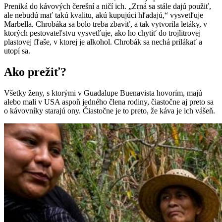
Preniká do kávových čerešní a ničí ich. „Zrná sa stále dajú použiť,
ale nebudú mať takú kvalitu, akú kupujúci hľadajú,“ vysvetľuje
Marbella. Chrobáka sa bolo treba zbaviť, a tak vytvorila letáky, v
ktorých pestovateľstvu vysvetľuje, ako ho chytiť do trojlitrovej
plastovej fľaše, v ktorej je alkohol. Chrobák sa nechá prilákať a
utopí sa.
Ako prežiť?
Všetky ženy, s ktorými v Guadalupe Buenavista hovorím, majú
alebo mali v USA aspoň jedného člena rodiny, čiastočne aj preto sa
o kávovníky starajú ony. Čiastočne je to preto, že káva je ich vášeň.