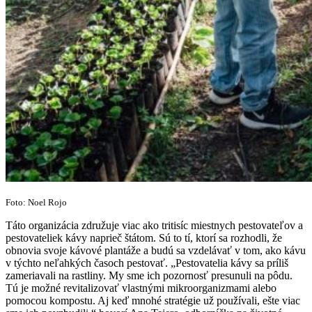
Foto: Noel Rojo
Táto organizácia združuje viac ako tritisíc miestnych pestovateľov a
pestovateliek kávy naprieč štátom. Sú to tí, ktorí sa rozhodli, že
obnovia svoje kávové plantáže a budú sa vzdelávať v tom, ako kávu
v týchto neľahkých časoch pestovať. „Pestovatelia kávy sa príliš
zameriavali na rastliny. My sme ich pozornosť presunuli na pôdu.
Tú je možné revitalizovať vlastnými mikroorganizmami alebo
pomocou kompostu. Aj keď mnohé stratégie už používali, ešte viac