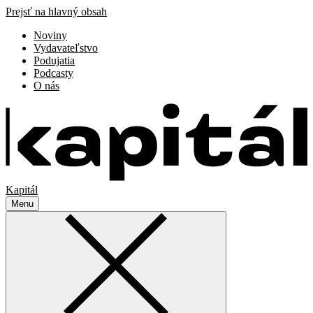
Prejsť na hlavný obsah
Noviny
Vydavateľstvo
Podujatia
Podcasty
O nás
Kapitál
Menu