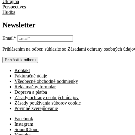
Ukrajina
Perspectives
Hudba
Newsletter
Email*
Prihlásením na odber, súhlasíte so
Zásadami ochrany osobných údajo
Prihlásiť k odberu
Kontakt
Fakturačné údaje
Všeobecné obchodné podmienky
Reklamačný formulár
Doprava a platba
Zásady ochrany osobných údajov
Zásady používania súborov cookie
Povinné zverejňovanie
Facebook
Instagram
SoundCloud
Youtube