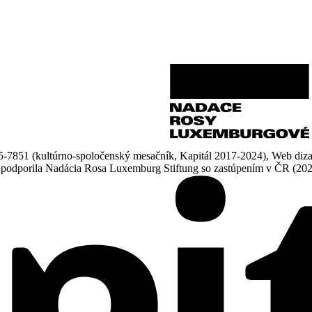
851 (kultúrno-spoločenský mesačník, Kapitál 2017-2024), Web dizajn
ne podporila Nadácia Rosa Luxemburg Stiftung so zastúpením v ČR (20