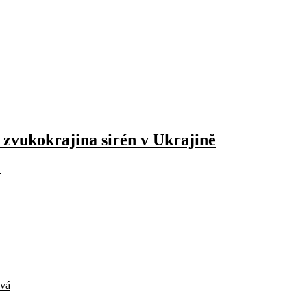
 zvukokrajina sirén v Ukrajině
.
vá