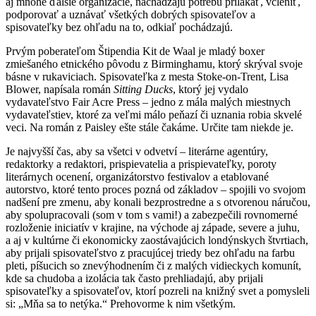
aj mnohé ďalšie organizácie, nachádzajú potrebu prilákať, včleniť,
podporovať a uznávať všetkých dobrých spisovateľov a
spisovateľky bez ohľadu na to, odkiaľ pochádzajú.
Prvým poberateľom Štipendia Kit de Waal je mladý boxer
zmiešaného etnického pôvodu z Birminghamu, ktorý skrýval svoje
básne v rukaviciach. Spisovateľka z mesta Stoke-on-Trent, Lisa
Blower, napísala román
Sitting Ducks
, ktorý jej vydalo
vydavateľstvo Fair Acre Press – jedno z mála malých miestnych
vydavateľstiev, ktoré za veľmi málo peňazí či uznania robia skvelé
veci. Na román z Paisley ešte stále čakáme. Určite tam niekde je.
Je najvyšší čas, aby sa všetci v odvetví – literárne agentúry,
redaktorky a redaktori, prispievatelia a prispievateľky, poroty
literárnych ocenení, organizátorstvo festivalov a etablované
autorstvo, ktoré tento proces pozná od základov – spojili vo svojom
nadšení pre zmenu, aby konali bezprostredne a s otvorenou náručou,
aby spolupracovali (som v tom s vami!) a zabezpečili rovnomerné
rozloženie iniciatív v krajine, na východe aj západe, severe a juhu,
a aj v kultúrne či ekonomicky zaostávajúcich londýnskych štvrtiach,
aby prijali spisovateľstvo z pracujúcej triedy bez ohľadu na farbu
pleti, píšucich so znevýhodnením či z malých vidieckych komunít,
kde sa chudoba a izolácia tak často prehliadajú, aby prijali
spisovateľky a spisovateľov, ktorí pozreli na knižný svet a pomysleli
si: „Mňa sa to netýka.“ Prehovorme k nim všetkým.