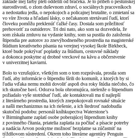
základe inej farby pleti oddelili od bračeka. Je to príbeh o pestúnskej
starostlivosti, o zlom duševnom zdraví, o sociálnych pracovníkoch
a nedostatku jedla, o nepokojoch a policajnej brutalite, o zmietaní sa
vo víre života a hľadaní lásky, o nečakanom stretávaní ľudí, ktorí
človeku pomôžu preklenúť ťažké časy. Dostala som príležitosť
prehovoriť za outsiderov. Tri dni nato, ako som sa dozvedela, že
som získala zmluvu na vydanie knihy, som sa pustila do založenia
štipendia pre autorov zo znevýhodneného prostredia na magisterské
štúdium kreatívneho písania na verejnej vysokej škole Birkbeck,
ktoré bude pokrývať poplatky za štúdium, cestovné náklady
a dokonca poskytne aj drobné vreckové na kávu a občerstvenie
v univerzitnej kaviarni.
Bolo to vzrušujúce, všetkým som o tom rozprávala, prosila som
ľudí, aby informácie o štipendiu šírili do komunít, z ktorých by si
ľudia vďaka nemu mohli dovoliť aspoň dva roky štúdia niečoho, čo
ich skutočne baví. Odozva bola ohromujúca, nielenže o štipendium
požiadalo vyše stotridsať ľudí, ale kontaktovali ma tí najlepší
z literárneho prostredia, ktorých znepokojovali rovnaké situácie
a našli mechanizmus na ich riešenie, a ich štedrosť nadobudla
skutočnú podobu: personál kníhkupectva Waterstone’s
v Birminghame zaplatí osobe poberajúcej štipendium knihy
z povinného čítania, priatelia zaplatia za počítač a písacie potreby
a nadácia Arvon poskytne možnosť bezplatne sa zúčastniť na
týždňovom sústredení. Okrem toho literárne agentúry Penguin