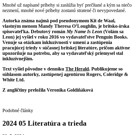
Mnohé už napísané príbehy si zaslúžia byť prečítané a kým sa niečo
nezmení, mnohé nové príbehy zostanú stratené či nevypovedané.
Autorka známa najmä pod pseudonymom Kit de Waal,
vlastným menom Mandy Theresa O’Loughlin, je britsko-írska
spisovateľka. Debutový román
My Name Is Leon
(Volám sa
Leon) jej vyšiel v roku 2016 vo vydavateľstve Penguin Books.
Venuje sa otázkam inkluzívnosti v umení a zastúpenia
pracujúcej triedy v súčasnej britskej literatúre, pričom aktívne
upozorňuje na potrebu, aby sa vydavateľský priemysel stal
inkluzívnejším.
Text vyšiel pôvodne v denníku
The Herald
. Publikujeme so
súhlasom autorky, zastúpenej agentúrou Rogers, Coleridge &
White Ltd.
Z angličtiny preložila Veronika Goldiňáková
Podobné články
2024
05
Literatúra
a
trieda