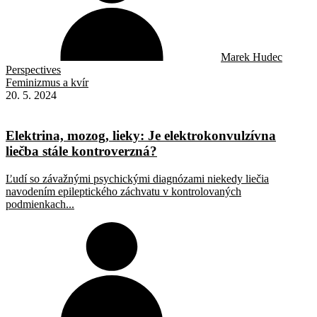
Marek Hudec
Perspectives
Feminizmus a kvír
20. 5. 2024
Elektrina, mozog, lieky: Je elektrokonvulzívna
liečba stále kontroverzná?
Ľudí so závažnými psychickými diagnózami niekedy liečia
navodením epileptického záchvatu v kontrolovaných
podmienkach...