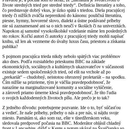
živote stredných tried pre stredné triedy“. Definícia literatúry a toho,
čo predstavuje dobrý vkus, je úzko spätá s triedou. Diela pracujúcej
triedy či nižších zväčša nepreniknú do kánonu: pouličná literatúra,
piesne, hymny, hovorené slovo, dialekt a ústne podávané príbehy
nie sú zaznamenané ani sa o nich neučí v školách či na univerzitách.
Napokon aj samotné vysokoškolské vzdelanie máme len posledných
sto rokov. Koľkí autori či autorky z pracujúcej triedy mohli napísať
knihu, už len ak vezmeme do úvahy luxus času, priestoru a získania
publika?
S pojmom pracujúca trieda nikdy nebolo spätých viac problémov
ako dnes. Podľa rozsiahleho prieskumu BBC na základe
ekonomických, sociálnych a kultúrnych ukazovateľov v súčasnosti
existuje sedem spoločenských tried, od elít na vrchole až po
„prekariát“ – chudobný, neistotou ohrozený proletariát – na spodku.
Čím nižšie sa prizrieme, tým je väčšia pravdepodobnosť, že
narazíme na marginalizované komunity a sociálne vylúčenie,
a zároveň priamo úmerne klesá pravdepodobnosť, že títo ľudia
o svojich každodenných životoch píšu. Ale prečo je to tak?
Z jedného dôvodu: potrebujeme pozvanie. Ide o to, byť súčasťou
a vedieť, že naše príbehy, príbehy o nás a pre nás, si nájdu svoje
miesto. Pamätám si, ako som raz, ešte v tínedžerskom veku,
sledovala predpoveď počasia na BBC. Moderátor ohlásil chladný
front v Lancashire, dážď v Kente a potom ukázal na Švajčiarsko so