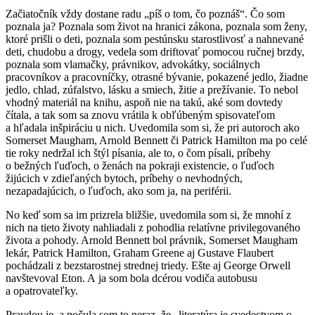
Začiatočník vždy dostane radu „píš o tom, čo poznáš“. Čo som
poznala ja? Poznala som život na hranici zákona, poznala som ženy,
ktoré prišli o deti, poznala som pestúnsku starostlivosť a nahnevané
deti, chudobu a drogy, vedela som driftovať pomocou ručnej brzdy,
poznala som vlamačky, právnikov, advokátky, sociálnych
pracovníkov a pracovníčky, otrasné bývanie, pokazené jedlo, žiadne
jedlo, chlad, zúfalstvo, lásku a smiech, žitie a prežívanie. To nebol
vhodný materiál na knihu, aspoň nie na takú, aké som dovtedy
čítala, a tak som sa znovu vrátila k obľúbeným spisovateľom
a hľadala inšpiráciu u nich. Uvedomila som si, že pri autoroch ako
Somerset Maugham, Arnold Bennett či Patrick Hamilton ma po celé
tie roky nedržal ich štýl písania, ale to, o čom písali, príbehy
o bežných ľuďoch, o ženách na pokraji existencie, o ľuďoch
žijúcich v zdieľaných bytoch, príbehy o nevhodných,
nezapadajúcich, o ľuďoch, ako som ja, na periférii.
No keď som sa im prizrela bližšie, uvedomila som si, že mnohí z
nich na tieto životy nahliadali z pohodlia relatívne privilegovaného
života a pohody. Arnold Bennett bol právnik, Somerset Maugham
lekár, Patrick Hamilton, Graham Greene aj Gustave Flaubert
pochádzali z bezstarostnej strednej triedy. Ešte aj George Orwell
navštevoval Eton. A ja som bola dcérou vodiča autobusu
a opatrovateľky.
Pravdou je, a počula som to neraz, že „literatúra je svedectvom o