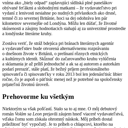
vníma ako „biely odpad“ zaplavujúci sídliská plné panelákov
obývané feťákmi a slobodnými matkami – že vydavateľstvo pri
vydaní z lenivosti nesiahne po nudných prívlastkoch ako drsné,
temné či zo severnej Británie, hoci sa dej odohráva len pár
kilometrov severnejšie od Londýna. Môžu len dúfať, že životné
skúsenosti a záujmy hodnotiacich siahajú aj za univerzitné prostredie
a londýnske literárne kruhy.
Zostáva veriť, že stráž bdejúca pri bránach literárnych agentúr
a vydavateľstiev bude otvorená alternatívnemu rozprávaniu
o dnešnom živote v Británii, o prelínaní rôznych etnických
a kultúrnych identít. Skĺznuť do začarovaného kruhu vylúčenia
a sklamania je až príliš jednoduché a ak sa aj autorom a autorkám
podarí preraziť, stále platí, že bežný príjem profesionálneho
spisovateľa či spisovateľky v roku 2013 bol len jedenásťtisíc libier
ročne, čo je aspoň o päťtisíc menej než je potrebné na spoločensky
prijateľnú životnú úroveň.
Prehovorme ku všetkým
Niektorým sa však pošťastí. Stalo sa to aj mne. O môj debutový
román
Volám sa Leon
prejavili záujem hneď viaceré vydavateľstvá,
vďaka čomu som získala ohromný náskok. Môj príbeh dostal
príležitosť byť vypočutý. Je to príbeh o chlapcovi, ktorého na