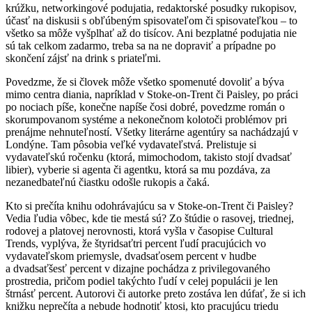
krúžku, networkingové podujatia, redaktorské posudky rukopisov,
účasť na diskusii s obľúbeným spisovateľom či spisovateľkou – to
všetko sa môže vyšplhať až do tisícov. Ani bezplatné podujatia nie
sú tak celkom zadarmo, treba sa na ne dopraviť a prípadne po
skončení zájsť na drink s priateľmi.
Povedzme, že si človek môže všetko spomenuté dovoliť a býva
mimo centra diania, napríklad v Stoke-on-Trent či Paisley, po práci
po nociach píše, konečne napíše čosi dobré, povedzme román o
skorumpovanom systéme a nekonečnom kolotoči problémov pri
prenájme nehnuteľností. Všetky literárne agentúry sa nachádzajú v
Londýne. Tam pôsobia veľké vydavateľstvá. Prelistuje si
vydavateľskú ročenku (ktorá, mimochodom, takisto stojí dvadsať
libier), vyberie si agenta či agentku, ktorá sa mu pozdáva, za
nezanedbateľnú čiastku odošle rukopis a čaká.
Kto si prečíta knihu odohrávajúcu sa v Stoke-on-Trent či Paisley?
Vedia ľudia vôbec, kde tie mestá sú? Zo štúdie o rasovej, triednej,
rodovej a platovej nerovnosti, ktorá vyšla v časopise Cultural
Trends, vyplýva, že štyridsaťtri percent ľudí pracujúcich vo
vydavateľskom priemysle, dvadsaťosem percent v hudbe
a dvadsaťšesť percent v dizajne pochádza z privilegovaného
prostredia, pričom podiel takýchto ľudí v celej populácii je len
štrnásť percent. Autorovi či autorke preto zostáva len dúfať, že si ich
knižku neprečíta a nebude hodnotiť ktosi, kto pracujúcu triedu