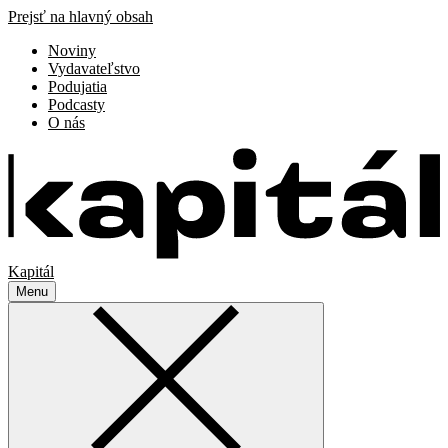
Prejsť na hlavný obsah
Noviny
Vydavateľstvo
Podujatia
Podcasty
O nás
Kapitál
Menu