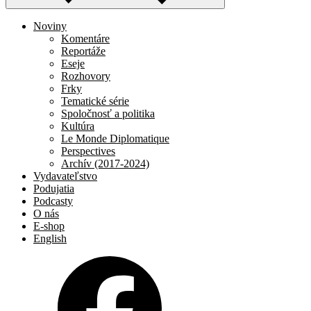
Noviny
Komentáre
Reportáže
Eseje
Rozhovory
Frky
Tematické série
Spoločnosť a politika
Kultúra
Le Monde Diplomatique
Perspectives
Archív (2017-2024)
Vydavateľstvo
Podujatia
Podcasty
O nás
E-shop
English