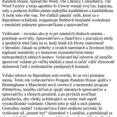
Random House, Spread the Word, The Literacy Consultancy, The
Word Factory a moja agentúra Jo Unwin venujú svoj čas, kapacitu,
rady a podporu ďalším piatim najlepším kandidátom a kandidátkam.
A bude toho ešte viac. Pre ďalších pätnásť osôb, ktoré sa o
štipendium uchádzali, zorganizuje Birkbeck bezplatné workshopy
s mnohými známymi spisovateľkami a spisovateľmi.
Vydávanie – rovnako ako je to pri ostatných druhoch umenia –
potrebuje nové trhy. Spisovateľstvo a čitateľstvo z pracujúcej triedy
a spodných tried čaká na to, kedy budú ich životy znázornené
v literatúre, čakajú na príbehy o svojich starostiach a životnom štýle,
napísané autenticky a s humorom zrozumiteľným mimo
metropolitných elitných kruhov. Vydavateľské odvetvie už nemôže
ignorovať volanie po väčšej inklúzii a musí si začať vážiť rôznorodé
skúsenosti ľudí z nedostatočne zastúpených komunít.
Vďaka odozve na štipendium som uverila, že sa veci postupne
menia. Tento rok vydavateľstvo Penguin Random House spúšťa v
Birminghame a Manchestri nový osvetový a mentorský program
#WriteNow, ktorého cieľom je spojiť miestnych spisovateľov a
spisovateľky z rôznych prostredí, a po prvýkrát uvoľňuje
požiadavku, aby všetky uchádzajúce sa osoby mali aspoň
vysokoškolské vzdelanie. Okrem toho je stáž u nich platená.
Generálny riaditeľ vydavateľstva Faber nedávno povedal, že
vydávanie už „nesmie byť“ sústredené v Londýne, a prebúdzajú sa