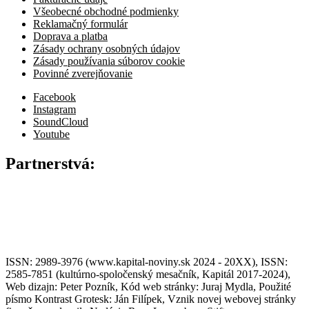
Všeobecné obchodné podmienky
Reklamačný formulár
Doprava a platba
Zásady ochrany osobných údajov
Zásady používania súborov cookie
Povinné zverejňovanie
Facebook
Instagram
SoundCloud
Youtube
Partnerstvá:
ISSN: 2989-3976 (www.kapital-noviny.sk 2024 - 20XX), ISSN:
2585-7851 (kultúrno-spoločenský mesačník, Kapitál 2017-2024),
Web dizajn: Peter Pozník, Kód web stránky: Juraj Mydla, Použité
písmo Kontrast Grotesk: Ján Filípek, Vznik novej webovej stránky