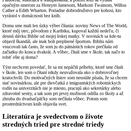
opačným smerom za Henrym Jamesom, Markom Twainom, Willou
Cather a Edith Wharton. Poriadne dobrodružstvo pre kohosi, kto
vyrástol v domácnosti bez kníh.
Doma sme mali len úzky výber čítania: noviny News of The World,
ktoré môj otec, pôvodom z Karibiku, kupoval každú nedeľu, či
dennú dávku Biblie od mojej írskej matky. V novinách sa kde-tu
objavil škandál, ale inak boli preplnené športom. Bibliu nám
vnucovali tak často, že som ju do pätnástich rokov prečítala od
začiatku do konca dvakrát. A vôbec, čítali sme v škole, tak načo to
robiť ešte aj doma?
Tým nechcem povedať, že sa mi nepáčili príbehy, ktoré sme čítali
v škole, len som o čítaní nikdy neuvažovala ako o dobrovoľnej
kratochvíli. Do motivačných listov som neustále písala, že sa chcem
stať novinárkou, ale pre dievčatká z imigrantských robotníckych
rodín na univerzitách nie je miesto, pracujú ako sekretárky alebo
zdravotné sestry, a tak som pri prvej možnosti odišla zo školy a až
zhruba do dvadsaťpäťky som nečítala vôbec. Potom som
prostredníctvom kníh objavila svet.
Literatúra je svedectvom o živote
stredných tried pre stredné triedy