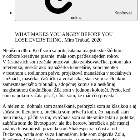
Kopírovať
odkaz
WHAT MAKES YOU ANGRY BEFORE YOU
LOSE EVERYTHING, Miro Trubač, 2020
Nepíšem dlho. Keď som sa prihlásila na magisterské štúdium
v odbore kreatívne písanie, mala som päťdesiatjeden rokov.
V šestnástich som začala pracovať ako zapisovateľka, potom ako
referentka, neskôr ako manažérka kancelárie, koncipientka
v trestnom a rodinnom práve, projektová manažérka v sociálnych
službách, masérka, čašníčka a vokalistka, stala som sa členkou
zamestnaneckého tribunálu, adopčnej komisie a neskôr aj
magistrátnou úradníčkou. Žila som v jednom kolotoči. Preto, keď
som napokon začala písať, cítila som, že mám čo povedať.
A nielen to, dohnala som zameškané, prehrýzla som sa klasikou a aj
súčasnou literatúrou, prečítala som priveľa kníh, čo napísali starí
bieli muži, a páčili sa mi, vyhýbala som sa literatúre faktu a politike,
zabŕdla som do životopisov, ale iba hercov, herečiek a pár menej
známych osobností, poznala som Shakespeara a čosi aj od
Dickensa, ocitla som sa za Lamanšom, kde som objavila Zolu,
Flauberta, Mauriaca a Maupassanta, a potom som sa vydala