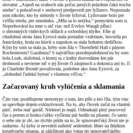
slovami: „Aspoň na svahoch nás počas jarných prázdnin čaká trocha
snehu“ a pokračoval v snehovej predpovedi pre lyžiarov. Nepoznala
som nikoho, kto by niekedy v živote lyžoval. Lyžovanie bolo pre
vyššiu triedu, pre smotánku. „Mňa sa to netýka,“ pomyslela som si.
Neprehováral ku mne o nič viac než Evelyn Waugh píšuci
o ohromných vidieckych sídlach a oxfordskej idylke. Ešte aj
chudobná sirota Jana Eyrová mala poriadne vzdelanie, hovorila po
francúzsky, hrala na klavír a napokon sa stala bohatou dedičkou.
Kým by som sa stala ja, keby som žila v Thornfield Hall s pánom
Rochesterom? Gazdinou? S najväčšou pravdepodobnosťou by som
bola Leah, služobná, o ktorej sa z knihy dozvedáme len pár
drobností a nevieme nič o jej živote či záujmoch a dokonca ani to, či
ju Charlotte Brontë považovala, podobne ako Janu Eyrovú, za
„slobodnú ľudskú bytosť s vlastnou vôľou.“
Začarovaný kruh vylúčenia a sklamania
Čím viac posilňujeme stereotypy o tom, kto píše a kto číta, tým viac
sa upevňuje dojem exkluzívnosti. Na to, aby človek začal na vlastnú
päsť, treba mať guráž. Niektorí ju majú. Odmakajú plný pracovný
čas a potom si horko-ťažko vyčlenia pár hodín na písanie, čo samo
o sebe nie je zlé, no rýchlo prídu na to, že spisovateľský život nie je
zadarmo. Aj keby si nevedeli našetriť sedemtisíc libier na štúdium
kreatívneho písania, aj záležitosti ako vstup do spisovateľského