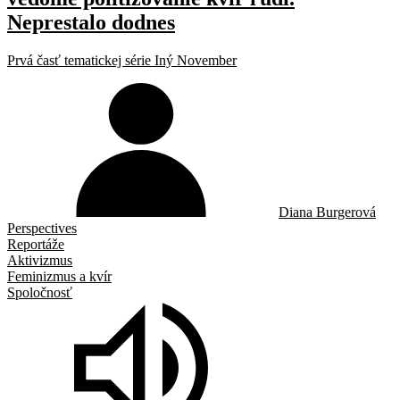
Neprestalo dodnes
Prvá časť tematickej série Iný November
Diana Burgerová
Perspectives
Reportáže
Aktivizmus
Feminizmus a kvír
Spoločnosť