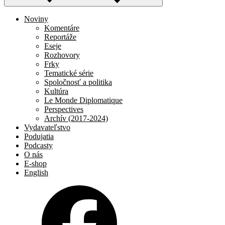
Noviny
Komentáre
Reportáže
Eseje
Rozhovory
Frky
Tematické série
Spoločnosť a politika
Kultúra
Le Monde Diplomatique
Perspectives
Archív (2017-2024)
Vydavateľstvo
Podujatia
Podcasty
O nás
E-shop
English