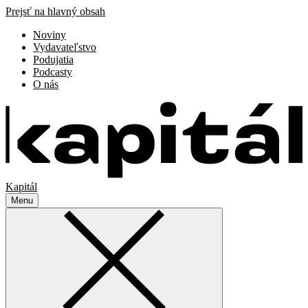
Prejsť na hlavný obsah
Noviny
Vydavateľstvo
Podujatia
Podcasty
O nás
Kapitál
Menu