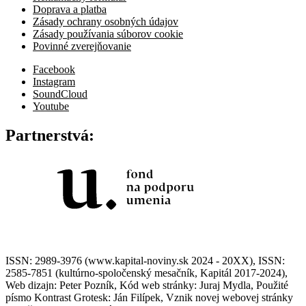
Doprava a platba
Zásady ochrany osobných údajov
Zásady používania súborov cookie
Povinné zverejňovanie
Facebook
Instagram
SoundCloud
Youtube
Partnerstvá:
ISSN: 2989-3976 (www.kapital-noviny.sk 2024 - 20XX), ISSN:
2585-7851 (kultúrno-spoločenský mesačník, Kapitál 2017-2024),
Web dizajn: Peter Pozník, Kód web stránky: Juraj Mydla, Použité
písmo Kontrast Grotesk: Ján Filípek, Vznik novej webovej stránky