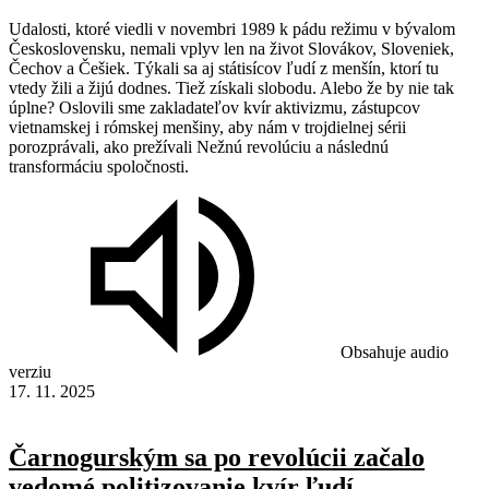
Udalosti, ktoré viedli v novembri 1989 k pádu režimu v bývalom
Československu, nemali vplyv len na život Slovákov, Sloveniek,
Čechov a Češiek. Týkali sa aj státisícov ľudí z menšín, ktorí tu
vtedy žili a žijú dodnes. Tiež získali slobodu. Alebo že by nie tak
úplne? Oslovili sme zakladateľov kvír aktivizmu, zástupcov
vietnamskej i rómskej menšiny, aby nám v trojdielnej sérii
porozprávali, ako prežívali Nežnú revolúciu a následnú
transformáciu spoločnosti.
Obsahuje audio
verziu
17. 11. 2025
Čarnogurským sa po revolúcii začalo
vedomé politizovanie kvír ľudí.