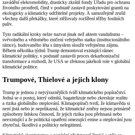
zavádění elekromobility, drasticky zkrátil fondy Úřadu pro ochranu
životního prostředí, čímž v podstatě zastavil poskytování grantů na
ekologicky a klimaticky udržitelné projekty. A samozřejmě zrušil
všechny další překážky, které ztěžovaly rozšíření těžby fosilních
paliv.
Tyto radikální kroky nelze nazvat jinak než aktem vandalismu –
svévolného a vědomého zničení veřejného statku (institucionálního
rámce), budovaného léta s úmyslem sloužit veřejnému zájmu.
Během několika týdnů Trump demontoval existující rámec
klimatické politiky, v podstatě zastavili proces dekarbonizační
transformace a rozhodl, že USA se zřeknou jakékoli role v globální
klimatické politice.
Trumpové, Thielové a jejich klony
Trump je jednou z nejvýraznějších tváří klimatického popíračství.
Jedná se o postoj, který odmítá, bagatelizuje nebo zkresluje realitu
a rizika globálního oteplování. Klimapopírači tvrdí, že klimavěda si
není jistá nebo je neprůkazná, že klimatické změny nejsou primárně
způsobeny lidskou činností, že jejich rizika jsou přehnaná nebo
neexistující a že politická opatření omezující emise a oteplování jsou
zbytečná, škodlivá a politicky nelegitimní.