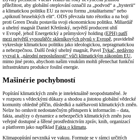
příležitost, aby globální oteplování označil za „podvod“ a „hysterii“
a klimatickou politiku EU za novou formu „totalitarismu“ nebo
„spiknutí bruselských elit“. ODS převzala tuto rétoriku a na boji
proti Green Dealu postavila svoji ekonomickou politiku. Miliardář
a uhelný magnát Daniel Křetínský, největší producent uhlí
v Evropě, jehož Energetický a průmyslový holding
(EPH) patří
mezi největší vypouštěče skleníkových plynů v Evropě
, pravidelně
vykresluje klimatickou politiku jako ideologickou, nepragmatickou
a nebezpečnou. Další český uhelný magnát, Pavel
Tykač, nedávno
vyzval k „národní neposlušnosti“ vůči klimatickým zákonům EU
,
mimo jiné proto, abychom našim vnukům mohli přenechat funkční
infrastrukturu produkce fosilní energie.
Mašinérie pochybností
Popírání klimatických změn je intelektuálně neopodstatněné. Je
v rozporu s vědeckými důkazy a shodou a jistotou globální vědecké
komunity ohledně příčin, důsledků a naléhavosti klimatických změn.
Nelze ho omluvit nedostatečným přístupem k informacím – data,
fakta, analýzy o dynamice a nebezpečích klimatických změn jsou
veřejně dostupné a šířené prostřednictvím zpráv, knih, organizací
a platforem jako například
Fakta o klimatu
.
Klimapopírání nevzniká ve vakuu. Formuje se v rámci určitých