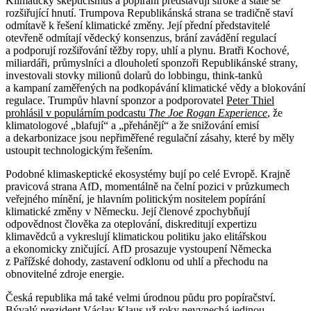
Klimatický skepticismus a popírání představují široké a stále se
rozšiřující hnutí. Trumpova Republikánská strana se tradičně staví
odmítavě k řešení klimatické změny. Její přední představitelé
otevřeně odmítají vědecký konsenzus, brání zavádění regulací
a podporují rozšiřování těžby ropy, uhlí a plynu. Bratři Kochové,
miliardáři, průmyslníci a dlouholetí sponzoři Republikánské strany,
investovali stovky milionů dolarů do lobbingu, think-tanků
a kampaní zaměřených na podkopávání klimatické vědy a blokování
regulace. Trumpův hlavní sponzor a podporovatel
Peter Thiel
prohlásil v populárním podcastu
The Joe Rogan Experience
, že
klimatologové „blafují“ a „přehánějí“ a že snižování emisí
a dekarbonizace jsou nepřiměřené regulační zásahy, které by měly
ustoupit technologickým řešením.
Podobné klimaskeptické ekosystémy bují po celé Evropě. Krajně
pravicová strana AfD, momentálně na čelní pozici v průzkumech
veřejného mínění, je hlavním politickým nositelem popírání
klimatické změny v Německu. Její členové zpochybňují
odpovědnost člověka za oteplování, diskreditují expertizu
klimavědců a vykreslují klimatickou politiku jako elitářskou
a ekonomicky zničující. AfD prosazuje vystoupení Německa
z Pařížské dohody, zastavení odklonu od uhlí a přechodu na
obnovitelné zdroje energie.
Česká republika má také velmi úrodnou půdu pro popíračství.
Bývalý prezident Václav Klaus už roky nevynechá jedinou