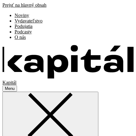
Prejsť na hlavný obsah
Noviny
Vydavateľstvo
Podujatia
Podcasty
O nás
Kapitál
Menu