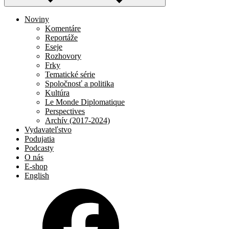
Noviny
Komentáre
Reportáže
Eseje
Rozhovory
Frky
Tematické série
Spoločnosť a politika
Kultúra
Le Monde Diplomatique
Perspectives
Archív (2017-2024)
Vydavateľstvo
Podujatia
Podcasty
O nás
E-shop
English