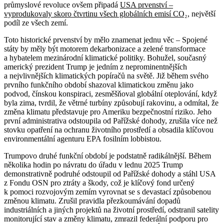
průmyslové revoluce ovšem připadá
USA prvenství –
vyprodukovaly skoro čtvrtinu všech globálních emisí CO₂
, největší
podíl ze všech zemí.
Toto historické prvenství by mělo znamenat jednu věc – Spojené
státy by měly být motorem dekarbonizace a zelené transformace
a hybatelem mezinárodní klimatické politiky. Bohužel, současný
americký prezident Trump je jedním z neprominentnějších
a nejvlivnějších klimatických popíračů na světě. Již během svého
prvního funkčního období shazoval klimatickou změnu jako
podvod, čínskou konspiraci, zesměšňoval globální oteplování, když
byla zima, tvrdil, že větrné turbíny způsobují rakovinu, a odmítal, že
změna klimatu představuje pro Ameriku bezpečnostní riziko. Jeho
první administrativa odstoupila od Pařížské dohody, zrušila více než
stovku opatření na ochranu životního prostředí a obsadila klíčovou
environmentální agenturu EPA fosilním lobbistou.
Trumpovo druhé funkční období je podstatně radikálnější. Během
několika hodin po návratu do úřadu v lednu 2025 Trump
demonstrativně podruhé odstoupil od Pařížské dohody a stáhl USA
z Fondu OSN pro ztráty a škody, což je klíčový fond určený
k pomoci rozvojovým zemím vyrovnat se s devastací způsobenou
změnou klimatu. Zrušil pravidla přezkoumávání dopadů
industriálních a jiných projektů na životní prostředí, odstranil satelity
monitorující stav a změny klimatu, zmrazil federální podporu pro