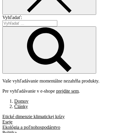
Vyhľadať:
Vaše vyhľadávanie momentálne nezahŕňa produkty.
Pre vyhľadávanie v e-shope
prejdite sem
.
Domov
Články
Etické dimenzie klimatickej krízy
Eseje
Ekológia a poľnohospodárstvo
Politika