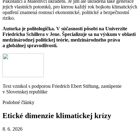
Pakistánci a Maledivci ukradení. Je jim ale ukradená také generace
jejich vlastních potomků, pro kterou každý rok bojkotu klimatických
opatření znamená rostoucí ekonomické, politické a bezpečnostní
riziko.
Autorka je politologička. V súčasnosti pôsobí na Univerzite
Friedricha Schillera v Jene. Špecializuje sa na výskum v oblasti
medzinárodnej politickej teórie, medzinárodného práva
a globálnej spravodlivosti.
Text vznikol s podporou Friedrich Ebert Stiftung, zastúpenie
v Slovenskej republike
Podobné články
Etické
dimenzie
klimatickej
krízy
8. 6. 2026