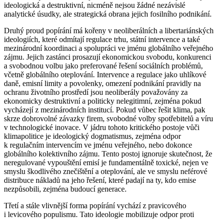
ideologická a destruktivní, nicméně nejsou žádné nezávislé
analytické úsudky, ale strategická obrana jejich fosilního podnikání.
Druhý proud popírání má kořeny v neoliberálních a libertariánských
ideologiích, které odmítají regulace trhu, státní intervence a také
mezinárodní koordinaci a spolupráci ve jménu globálního veřejného
zájmu. Jejich zastánci prosazují ekonomickou svobodu, konkurenci
a svobodnou volbu jako preferované řešení sociálních problémů,
včetně globálního oteplování. Intervence a regulace jako uhlíkové
daně, emisní limity a povolenky, omezení podnikání pravidly na
ochranu životního prostředí jsou neoliberály považovány za
ekonomicky destruktivní a politicky nelegitimní, zejména pokud
vycházejí z mezinárodních institucí. Pokud vůbec řešit klima, pak
skrze dobrovolné závazky firem, svobodné volby spotřebitelů a víru
v technologické inovace. V jádru tohoto kritického postoje vůči
klimapolitice je ideologický dogmatismus, zejména odpor
k regulačním intervencím ve jménu veřejného, nebo dokonce
globálního kolektivního zájmu. Tento postoj ignoruje skutečnost, že
neregulované vypouštění emisí je fundamentálně toxické, nejen ve
smyslu škodlivého znečištění a oteplování, ale ve smyslu neférové
distribuce nákladů na jeho řešení, které padají na ty, kdo emise
nezpůsobili, zejména budoucí generace.
Třetí a stále vlivnější forma popírání vychází z pravicového
i levicového populismu. Tato ideologie mobilizuje odpor proti