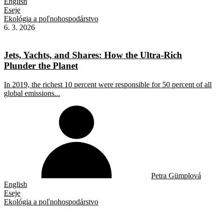
English
Eseje
Ekológia a poľnohospodárstvo
6. 3. 2026
Jets, Yachts, and Shares: How the Ultra-Rich
Plunder the Planet
In 2019, the richest 10 percent were responsible for 50 percent of all
global emissions...
Petra Gümplová
English
Eseje
Ekológia a poľnohospodárstvo