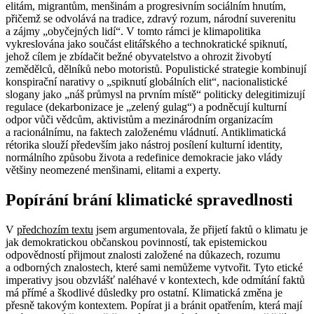
elitám, migrantům, menšinám a progresivním sociálním hnutím,
přičemž se odvolává na tradice, zdravý rozum, národní suverenitu
a zájmy „obyčejných lidí“. V tomto rámci je klimapolitika
vykreslována jako součást elitářského a technokratické spiknutí,
jehož cílem je zbídačit bežné obyvatelstvo a ohrozit živobytí
zemědělců, dělníků nebo motoristů. Populistické strategie kombinují
konspirační narativy o „spiknutí globálních elit“, nacionalistické
slogany jako „náš průmysl na prvním místě“ politicky delegitimizují
regulace (dekarbonizace je „zelený gulag“) a podněcují kulturní
odpor vůči vědcům, aktivistům a mezinárodním organizacím
a racionálnímu, na faktech založenému vládnutí. Antiklimatická
rétorika slouží především jako nástroj posílení kulturní identity,
normálního způsobu života a redefinice demokracie jako vlády
většiny neomezené menšinami, elitami a experty.
Popírání brání klimatické spravedlnosti
V
předchozím textu
jsem argumentovala, že přijetí faktů o klimatu je
jak demokratickou občanskou povinností, tak epistemickou
odpovědností přijmout znalosti založené na důkazech, rozumu
a odborných znalostech, které sami nemůžeme vytvořit. Tyto etické
imperativy jsou obzvlášť naléhavé v kontextech, kde odmítání faktů
má přímé a škodlivé důsledky pro ostatní. Klimatická změna je
přesně takovým kontextem. Popírat ji a bránit opatřením, která mají