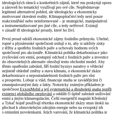
ideologických rámců a konkrétních zájmů, které mu poskytují oporu
a zároveň ho tematický využívají pro své cíle. Nepředstavuje
legitimní alternativní pohled, ale ideologicky a ekonomicky
motivované zkreslení reality. Klimapopíračství tedy není pouze
reakcionářské nebo neinformované – je strategické, manipulativní
a instrumentalizované pro jiné cíle, a tedy neférové. Existují
v zásadě tři ideologické proudy, které ho živí.
První proud odráží ekonomické zájmy fosilního průmyslu. Uhelné,
ropné a plynárenské společnosti usilují o to, aby si udržely zisky
z těžby a spotřeby fosilních paliv a uchovaly hodnotu svých
společností pro akcionáře. Klimatická politika dekarbonizace jako
zvyšování cen emisí, postupný odchod z fosilních paliv a investice
do obnovitelných alternativ ohrožují tento obchodní model. Aby
těmto opatřením zabránil, šíří fosilní byznys narativy o vědecké
nejistotě ohledně změny a stavu klimatu, o ekonomické zkáze
dekarbonizace a nepostradatelnosti fosilních paliv pro růst
a prosperitu. Lobuje u vlád, financuje studia se zavádějícími či
zmanipulovanými daty a fakty. Notoricky známým příkladem je
společnost
ExxonMobil a její systematická a dlouholetá snaha popřít
existenci globálního oteplování
a oddálit či úplně zabránit snižování
emisí a jiným klimaregulacím. Čeští energetičtí magnáti Křetínský
a Tykač hojně používají rétoriku ekonomické zkázy stran útoků na
přechod k obnovitelným zdrojům energie nebo na evropský trh
s emisními povolenkami. Jejich varování, že klimatická politika je