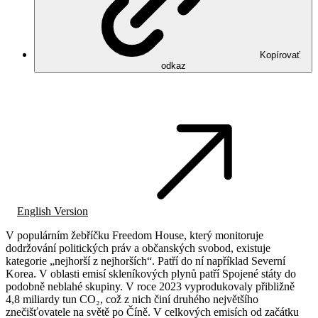
Kopírovať
odkaz
English Version
V populárním žebříčku Freedom House, který monitoruje
dodržování politických práv a občanských svobod, existuje
kategorie „nejhorší z nejhorších“. Patří do ní například Severní
Korea. V oblasti emisí skleníkových plynů patří Spojené státy do
podobně neblahé skupiny. V roce 2023 vyprodukovaly přibližně
4,8 miliardy tun CO₂, což z nich činí druhého největšího
znečišťovatele na světě po Číně. V celkových emisích od začátku