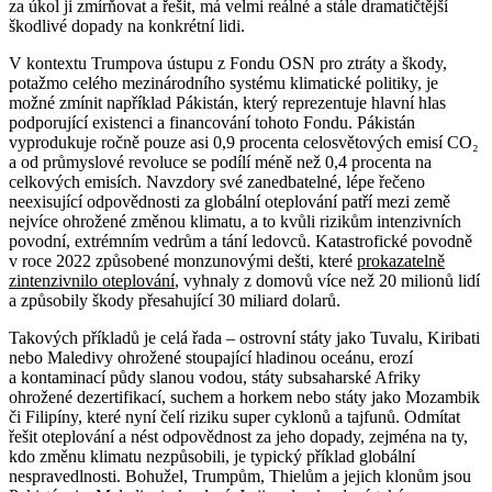
za úkol ji zmírňovat a řešit, má velmi reálné a stále dramatičtější
škodlivé dopady na konkrétní lidi.
V kontextu Trumpova ústupu z Fondu OSN pro ztráty a škody,
potažmo celého mezinárodního systému klimatické politiky, je
možné zmínit například Pákistán, který reprezentuje hlavní hlas
podporující existenci a financování tohoto Fondu. Pákistán
vyprodukuje ročně pouze asi 0,9 procenta celosvětových emisí CO₂
a od průmyslové revoluce se podílí méně než 0,4 procenta na
celkových emisích. Navzdory své zanedbatelné, lépe řečeno
neexisující odpovědnosti za globální oteplování patří mezi země
nejvíce ohrožené změnou klimatu, a to kvůli rizikům intenzivních
povodní, extrémním vedrům a tání ledovců. Katastrofické povodně
v roce 2022 způsobené monzunovými dešti, které
prokazatelně
zintenzivnilo oteplování
, vyhnaly z domovů více než 20 milionů lidí
a způsobily škody přesahující 30 miliard dolarů.
Takových příkladů je celá řada – ostrovní státy jako Tuvalu, Kiribati
nebo Maledivy ohrožené stoupající hladinou oceánu, erozí
a kontaminací půdy slanou vodou, státy subsaharské Afriky
ohrožené dezertifikací, suchem a horkem nebo státy jako Mozambik
či Filipíny, které nyní čelí riziku super cyklonů a tajfunů. Odmítat
řešit oteplování a nést odpovědnost za jeho dopady, zejména na ty,
kdo změnu klimatu nezpůsobili, je typický příklad globální
nespravedlnosti. Bohužel, Trumpům, Thielům a jejich klonům jsou