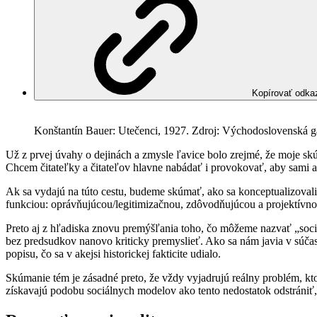
Kopírovať odka
Konštantín Bauer: Utečenci, 1927. Zdroj: Východoslovenská ga
Už z prvej úvahy o dejinách a zmysle ľavice bolo zrejmé, že moje sk
Chcem čitateľky a čitateľov hlavne nabádať i provokovať, aby sami
Ak sa vydajú na túto cestu, budeme skúmať, ako sa konceptualizovali i
funkciou: oprávňujúcou/legitimizačnou, zdôvodňujúcou a projektívn
Preto aj z hľadiska znovu premýšľania toho, čo môžeme nazvať „socia
bez predsudkov nanovo kriticky premyslieť. Ako sa nám javia v súčasn
popisu, čo sa v akejsi historickej fakticite udialo.
Skúmanie tém je zásadné preto, že vždy vyjadrujú reálny problém, kt
získavajú podobu sociálnych modelov ako tento nedostatok odstrániť,