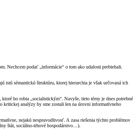
pom. Nechcem podať „informácie“ o tom ako udalosti prebiehali.
ú istú sémantickú štruktúru, ktorej hierarchia je však určovaná ich
toré ho robia „socialistickým“. Navyše, tieto témy je dnes potrebné
 kritickej analýzy by sme zostali len na úrovni informatívneho
rmatívne, nejakú nespravodlivosť. A zasa riešenia týchto problémov
lny štát, sociálno-trhové hospodárstvo…).