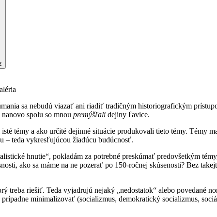
z
léria
úmania sa nebudú viazať ani riadiť tradičným historiografickým prístu
 a nanovo spolu so mnou
premýšľali
dejiny ľavice.
sté témy a ako určité dejinné situácie produkovali tieto témy. Témy maj
ou – teda vykresľujúcou žiadúcu budúcnosť.
listické hnutie“, pokladám za potrebné preskúmať predovšetkým témy, k
osti, ako sa máme na ne pozerať po 150-ročnej skúsenosti? Bez takejto
orý treba riešiť. Teda vyjadrujú nejaký „nedostatok“ alebo povedané no
 prípadne minimalizovať (socializmus, demokratický socializmus, sociá