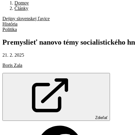
Domov
Články
Dejiny slovenskej ľavice
História
Politika
Premyslieť
nanovo
témy
socialistického
hn
21. 2. 2025
Boris Zala
Zdieľať