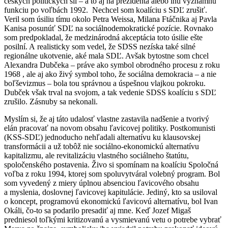
českých politických síl – a to aj na prezidenta alebo inú významnú
funkciu po voľbách 1992. Nechcel som koalíciu s SDĽ zrušiť.
Veril som úsiliu tímu okolo Petra Weissa, Milana Ftáčnika aj Pavla
Kanisa posunúť SDĽ na sociálnodemokratické pozície. Rovnako
som predpokladal, že medzinárodná akceptácia toto úsilie ešte
posilní. A realisticky som vedel, že SDSS nezíska také silné
regionálne ukotvenie, aké mala SDĽ. Avšak bytostne som chcel
Alexandra Dubčeka – práve ako symbol obrodného procesu z roku
1968 , ale aj ako živý symbol toho, že sociálna demokracia – a nie
boľševizmus – bola tou správnou a úspešnou vlajkou pokroku.
Dubček však trval na svojom, a tak vedenie SDSS koalíciu s SDĽ
zrušilo. Zásnuby sa nekonali.
Myslím si, že aj táto udalosť vlastne zastavila nadšenie a tvorivý
elán pracovať na novom obsahu ľavicovej politiky. Postkomunisti
(KSS-SDĽ) jednoducho nehľadali alternatívu ku klausovskej
transformácii a už tobôž nie sociálno-ekonomickú alternatívu
kapitalizmu, ale revitalizáciu vlastného sociálneho štatútu,
spoločenského postavenia. Živo si spomínam na koalíciu Spoločná
voľba z roku 1994, ktorej som spoluvytváral volebný program. Bol
som vyvedený z miery úplnou absenciou ľavicového obsahu
a myslenia, doslovnej ľavicovej kapitulácie. Jediný, kto sa usiloval
o koncept, programovú ekonomickú ľavicovú alternatívu, bol Ivan
Okáli, čo-to sa podarilo presadiť aj mne. Keď Jozef Migaš
predniesol toľkými kritizovanú a vysmievanú vetu o potrebe vybrať