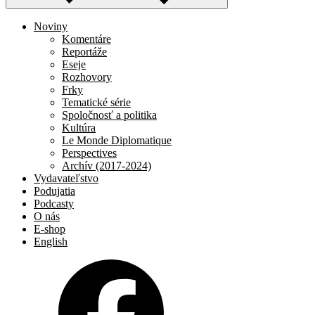
Noviny
Komentáre
Reportáže
Eseje
Rozhovory
Frky
Tematické série
Spoločnosť a politika
Kultúra
Le Monde Diplomatique
Perspectives
Archív (2017-2024)
Vydavateľstvo
Podujatia
Podcasty
O nás
E-shop
English