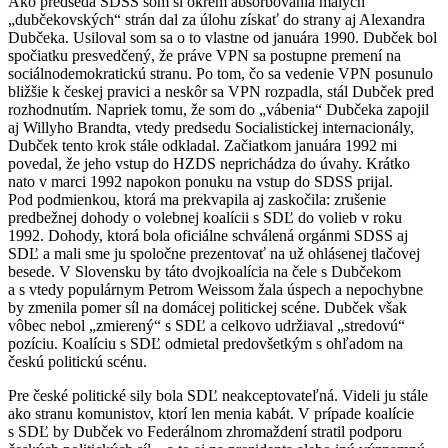
Ako predseda SDSS som si okrem absorbovania malých
„dubčekovských“ strán dal za úlohu získať do strany aj Alexandra
Dubčeka. Usiloval som sa o to vlastne od januára 1990. Dubček bol
spočiatku presvedčený, že práve VPN sa postupne premení na
sociálnodemokratickú stranu. Po tom, čo sa vedenie VPN posunulo
bližšie k českej pravici a neskôr sa VPN rozpadla, stál Dubček pred
rozhodnutím. Napriek tomu, že som do „vábenia“ Dubčeka zapojil
aj Willyho Brandta, vtedy predsedu Socialistickej internacionály,
Dubček tento krok stále odkladal. Začiatkom januára 1992 mi
povedal, že jeho vstup do HZDS neprichádza do úvahy. Krátko
nato v marci 1992 napokon ponuku na vstup do SDSS prijal.
Pod podmienkou, ktorá ma prekvapila aj zaskočila: zrušenie
predbežnej dohody o volebnej koalícii s SDĽ do volieb v roku
1992. Dohody, ktorá bola oficiálne schválená orgánmi SDSS aj
SDĽ a mali sme ju spoločne prezentovať na už ohlásenej tlačovej
besede. V Slovensku by táto dvojkoalícia na čele s Dubčekom
a s vtedy populárnym Petrom Weissom žala úspech a nepochybne
by zmenila pomer síl na domácej politickej scéne. Dubček však
vôbec nebol „zmierený“ s SDĽ a celkovo udržiaval „stredovú“
pozíciu. Koalíciu s SDĽ odmietal predovšetkým s ohľadom na
českú politickú scénu.
Pre české politické sily bola SDĽ neakceptovateľná. Videli ju stále
ako stranu komunistov, ktorí len menia kabát. V prípade koalície
s SDĽ by Dubček vo Federálnom zhromaždení stratil podporu