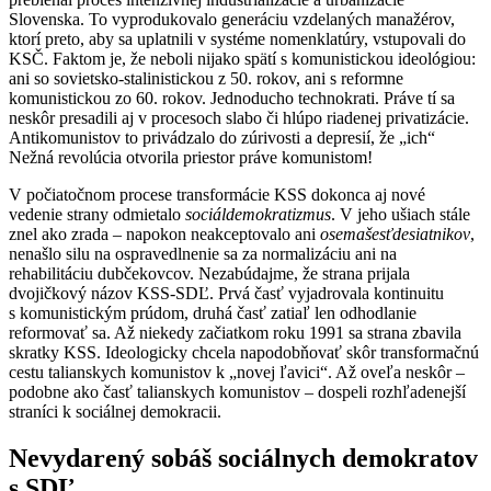
Slovenska. To vyprodukovalo generáciu vzdelaných manažérov,
ktorí preto, aby sa uplatnili v systéme nomenklatúry, vstupovali do
KSČ. Faktom je, že neboli nijako spätí s komunistickou ideológiou:
ani so sovietsko-stalinistickou z 50. rokov, ani s reformne
komunistickou zo 60. rokov. Jednoducho technokrati. Práve tí sa
neskôr presadili aj v procesoch slabo či hlúpo riadenej privatizácie.
Antikomunistov to privádzalo do zúrivosti a depresií, že „ich“
Nežná revolúcia otvorila priestor práve komunistom!
V počiatočnom procese transformácie KSS dokonca aj nové
vedenie strany odmietalo
sociáldemokratizmus
. V jeho ušiach stále
znel ako zrada – napokon neakceptovalo ani
osemašesťdesiatnikov
,
nenašlo silu na ospravedlnenie sa za normalizáciu ani na
rehabilitáciu dubčekovcov. Nezabúdajme, že strana prijala
dvojičkový názov KSS-SDĽ. Prvá časť vyjadrovala kontinuitu
s komunistickým prúdom, druhá časť zatiaľ len odhodlanie
reformovať sa. Až niekedy začiatkom roku 1991 sa strana zbavila
skratky KSS. Ideologicky chcela napodobňovať skôr transformačnú
cestu talianskych komunistov k „novej ľavici“. Až oveľa neskôr –
podobne ako časť talianskych komunistov – dospeli rozhľadenejší
straníci k sociálnej demokracii.
Nevydarený sobáš sociálnych demokratov
s SDĽ