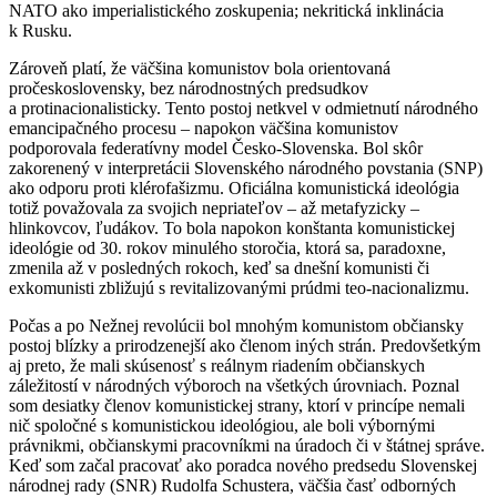
NATO ako imperialistického zoskupenia; nekritická inklinácia
k Rusku.
Zároveň platí, že väčšina komunistov bola orientovaná
pročeskoslovensky, bez národnostných predsudkov
a protinacionalisticky. Tento postoj netkvel v odmietnutí národného
emancipačného procesu – napokon väčšina komunistov
podporovala federatívny model Česko-Slovenska. Bol skôr
zakorenený v interpretácii Slovenského národného povstania (SNP)
ako odporu proti klérofašizmu. Oficiálna komunistická ideológia
totiž považovala za svojich nepriateľov – až metafyzicky –
hlinkovcov, ľudákov. To bola napokon konštanta komunistickej
ideológie od 30. rokov minulého storočia, ktorá sa, paradoxne,
zmenila až v posledných rokoch, keď sa dnešní komunisti či
exkomunisti zbližujú s revitalizovanými prúdmi teo-nacionalizmu.
Počas a po Nežnej revolúcii bol mnohým komunistom občiansky
postoj blízky a prirodzenejší ako členom iných strán. Predovšetkým
aj preto, že mali skúsenosť s reálnym riadením občianskych
záležitostí v národných výboroch na všetkých úrovniach. Poznal
som desiatky členov komunistickej strany, ktorí v princípe nemali
nič spoločné s komunistickou ideológiou, ale boli výbornými
právnikmi, občianskymi pracovníkmi na úradoch či v štátnej správe.
Keď som začal pracovať ako poradca nového predsedu Slovenskej
národnej rady (SNR) Rudolfa Schustera, väčšia časť odborných