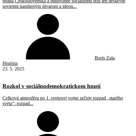
strana Československa a budovanie socializmu boli len nejakým
sovietmi nanúteným útvarom a ideou...
Boris Zala
História
23. 5. 2025
Rozkol v sociálno­demokratickom hnutí
Celkovú atmosféru po 1. svetovej vojne určuje rozpad „starého
sveta“: rozpad...