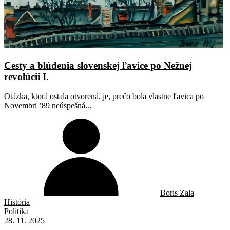
Cesty a blúdenia slovenskej ľavice po Nežnej
revolúcii I.
Otázka, ktorá ostala otvorená, je, prečo bola vlastne ľavica po
Novembri ’89 neúspešná...
Boris Zala
História
Politika
28. 11. 2025