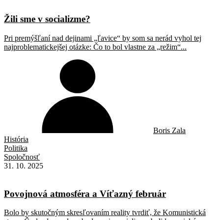
Žili sme v socializme?
Pri premýšľaní nad dejinami „ľavice“ by som sa nerád vyhol tej
najproblematickejšej otázke: Čo to bol vlastne za „režim“...
Boris Zala
História
Politika
Spoločnosť
31. 10. 2025
Povojnová atmosféra a Víťazný február
Bolo by skutočným skresľovaním reality tvrdiť, že Komunistická