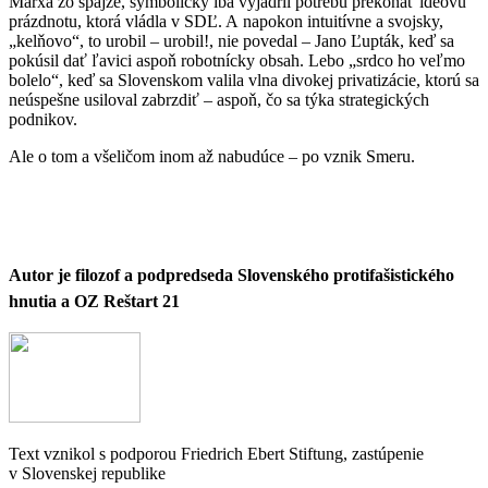
Marxa zo špajze, symbolicky iba vyjadril potrebu prekonať ideovú
prázdnotu, ktorá vládla v SDĽ. A napokon intuitívne a svojsky,
„kelňovo“, to urobil – urobil!, nie povedal – Jano Ľupták, keď sa
pokúsil dať ľavici aspoň robotnícky obsah. Lebo „srdco ho veľmo
bolelo“, keď sa Slovenskom valila vlna divokej privatizácie, ktorú sa
neúspešne usiloval zabrzdiť – aspoň, čo sa týka strategických
podnikov.
Ale o tom a všeličom inom až nabudúce – po vznik Smeru.
Autor je filozof a podpredseda Slovenského protifašistického
hnutia a OZ Reštart 21
Text vznikol s podporou Friedrich Ebert Stiftung, zastúpenie
v Slovenskej republike