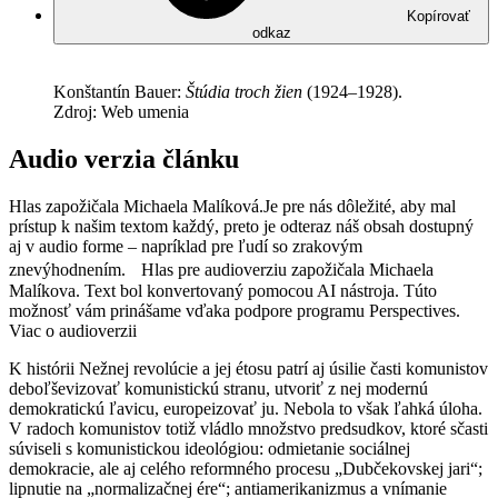
Kopírovať
odkaz
Konštantín Bauer:
Štúdia troch žien
(1924–1928).
Zdroj: Web umenia
Audio verzia článku
Hlas zapožičala Michaela Malíková.
Je pre nás dôležité, aby mal
prístup k našim textom každý, preto je odteraz náš obsah dostupný
aj v audio forme – napríklad pre ľudí so zrakovým
znevýhodnením. Hlas pre audioverziu zapožičala Michaela
Malíkova. Text bol konvertovaný pomocou AI nástroja. Túto
možnosť vám prinášame vďaka podpore programu Perspectives.
Viac o audioverzii
K histórii Nežnej revolúcie a jej étosu patrí aj úsilie časti komunistov
deboľševizovať komunistickú stranu, utvoriť z nej modernú
demokratickú ľavicu, europeizovať ju. Nebola to však ľahká úloha.
V radoch komunistov totiž vládlo množstvo predsudkov, ktoré sčasti
súviseli s komunistickou ideológiou: odmietanie sociálnej
demokracie, ale aj celého reformného procesu „Dubčekovskej jari“;
lipnutie na „normalizačnej ére“; antiamerikanizmus a vnímanie