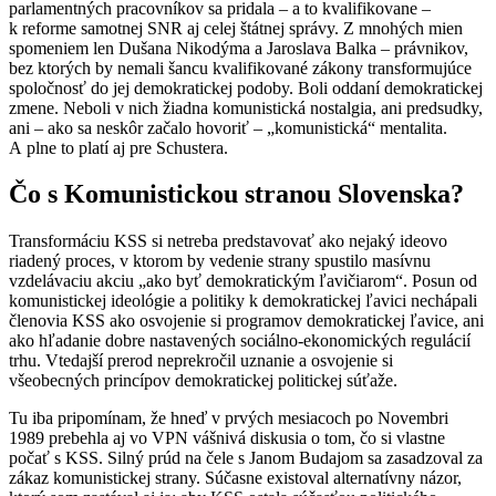
parlamentných pracovníkov sa pridala – a to kvalifikovane –
k reforme samotnej SNR aj celej štátnej správy. Z mnohých mien
spomeniem len Dušana Nikodýma a Jaroslava Balka – právnikov,
bez ktorých by nemali šancu kvalifikované zákony transformujúce
spoločnosť do jej demokratickej podoby. Boli oddaní demokratickej
zmene. Neboli v nich žiadna komunistická nostalgia, ani predsudky,
ani – ako sa neskôr začalo hovoriť – „komunistická“ mentalita.
A plne to platí aj pre Schustera.
Čo s Komunistickou stranou Slovenska?
Transformáciu KSS si netreba predstavovať ako nejaký ideovo
riadený proces, v ktorom by vedenie strany spustilo masívnu
vzdelávaciu akciu „ako byť demokratickým ľavičiarom“. Posun od
komunistickej ideológie a politiky k demokratickej ľavici nechápali
členovia KSS ako osvojenie si programov demokratickej ľavice, ani
ako hľadanie dobre nastavených sociálno-ekonomických regulácií
trhu. Vtedajší prerod neprekročil uznanie a osvojenie si
všeobecných princípov demokratickej politickej súťaže.
Tu iba pripomínam, že hneď v prvých mesiacoch po Novembri
1989 prebehla aj vo VPN vášnivá diskusia o tom, čo si vlastne
počať s KSS. Silný prúd na čele s Janom Budajom sa zasadzoval za
zákaz komunistickej strany. Súčasne existoval alternatívny názor,