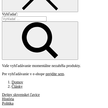
Vyhľadať:
Vaše vyhľadávanie momentálne nezahŕňa produkty.
Pre vyhľadávanie v e-shope
prejdite sem
.
Domov
Články
Dejiny slovenskej ľavice
História
Politika