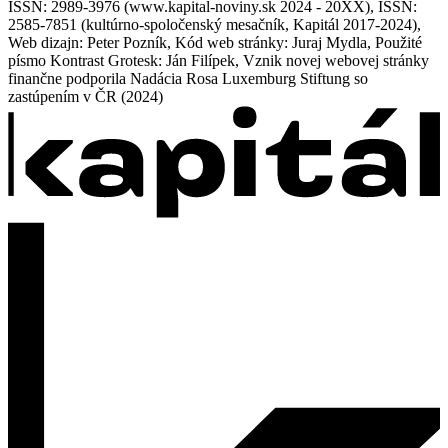
ISSN: 2989-3976 (www.kapital-noviny.sk 2024 - 20XX), ISSN:
2585-7851 (kultúrno-spoločenský mesačník, Kapitál 2017-2024),
Web dizajn: Peter Pozník, Kód web stránky: Juraj Mydla, Použité
písmo Kontrast Grotesk: Ján Filípek, Vznik novej webovej stránky
finančne podporila Nadácia Rosa Luxemburg Stiftung so
zastúpením v ČR (2024)