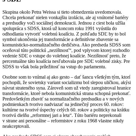
Skupina okolo Petra Weissa si tieto obmedzenia uvedomovala.
Chcela prekonať nielen vonkajšiu izoláciu, ale aj vnútorné bariéry
a predsudky voči sociálnej demokracii. Jednou z ciest bola užšia
spolupráca s SDSS, ktorá už koncom roku 1991 vyústila do
odhodlania vytvoriť volebnú koalíciu. Z pohľadu SDĽ by to bol
symbol ukončenia jej transformácie a definitívne zbavenie sa
komunisticko-normalizačného dedičstva. Ako predseda SDSS som
oceňoval túto politickú „nezištnosť“, pod vplyvom ktorej rozhodlo
vedenie SDĽ o vstupe do volebnej koalície. Nezištnosť preto, že
percentuálne táto koalícia nesľubovala pre SDĽ volebné zisky. Pre
SDSS to však bola príležitosť na vstup do parlamentu.
Osobne som to vnímal aj ako gesto – dať šancu všetkým tým, ktorí
pochopili, že sovietsky variant socializmu bol slepou uličkou, akýsi
návrat strateného syna. Zároveň som už vtedy zaregistroval hranice
transformácie, ktoré nebola komunistická strana schopná prekonať.
Predovšetkým zbaviť sa normalizačného predsudku a v nových
podmienkach tvorivo nadviazať na jedinečný proces 60. rokov:
kultúrne na tvorivé úspechy celých 60. rokov a politicky na krátku
tvorivú dielňu „reformnej jari a leta“. Túto bariéru neprekonali
v strane ani personálne – reformistov z roku 1968 vlastne nikdy
neakceptovali.