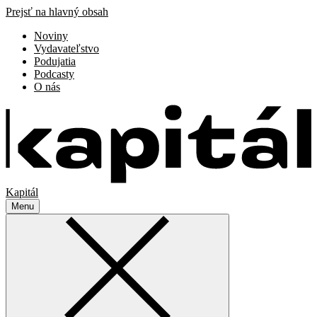
Prejsť na hlavný obsah
Noviny
Vydavateľstvo
Podujatia
Podcasty
O nás
Kapitál
Menu