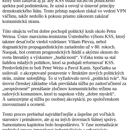
ktorý som zastával aj ja: aby KSS ostala súčasťou politického
spektra pod podmienkou, že uzná a osvojí si ústavné princípy
demokratického štátu. Tento prístup napokon získal vo vedení VPN
väčšinu, takže nedošlo k pokusu priamo zákonom zakázať
komunistickú stranu.
Túto situáciu veľmi dobre pochopil politický kruh okolo Petra
Weissa. Ústav marxizmu-leninizmu Ústredného výboru KSS, ktorý
takmer desaťročie viedol vzdelanec Viliam Plevza, nebol
dogmatickým propagandistickým zariadením už v 80. rokoch.
Naopak, bol centrom prognostických štúdií a akýmsi oknom do
sveta literatúry a výskumov „budúcnosti“. Vďaka tomu sa stal
liahňou mladých politikov, ktorí sa podujali reformovať KSS.
Predovšetkým to boli Peter Weiss a Pavol Kanis. Spočiatku sa
usilovali o akceptované postavenie v štruktúre nových politických
strán, známe
salonfähig
. To si vyžadovalo novú „politickú tvár“. Na
úrovni členskej základne však prevládala túžba po zadosťučinení za
„neoprávnené“ prenášanie zločinov komunistického režimu na
radových komunistov, ktorí to napokon vždy „dobre mysleli“.
A samozrejme aj túžba po osobnej akceptácii, po spoločenskom
znovuuznaní a ocenení.
Tento proces prebiehal najviditeľnejšie a úspešne pri voľbách
starostov i primátorov, ale aj na iných úrovniach štátnej správy.
Samostatnou kapitolou bolo hospodárstvo. V čase normalizácie
prebiehal proces intenzívnej industrializácie a urbanizácie