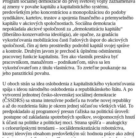
Program sociálnej demokracie do prvej svetovej vojny zaznamenáva
aj zmeny v povahe kapitálu a kapitalistického systému,
predovšetkým jeho koncentráciou a monopolizáciou do podoby
syndikátov, kartelov, trustov a spojenia finančného a priemyselného
kapitálu v akciových spoločnostiach. Sociálna demokracia
nepokladala akciové spoločnosti za „demokratizáciu kapitálu“
(liberálno-konzervatívna ideológia), ale opačne, za gradáciu
vykorisťovania mobilizáciou časti ľudových úspor do akciových
spoločností, čím aj tieto prostriedky podrobil kapitál svojej správe
a kontrole. Druhým javom je prechod k úplnému odstráneniu
pracovnej funkcie kapitalistu. Ten ako vlastník prestáva byť
pracovníkom, manažérom – podnikateľom, stáva sa len
vykorisťovateľom z titulu vlastníctva. To zreteľne poukazuje na
jeho parazitickú povahu.
U oboch strán sa idea oslobodenia z kapitalistického vykorisťovania
spája s ideou národného oslobodenia a republikánskeho štátu. A po
vytvorení jednotnej česko-slovenskej sociálnej demokracie
(ČSSDRS) sa strana intenzívne podieľa na tvorbe novej republiky
a až do rozdelenia štátu je okrem jednej súčasťou všetkých vlád. To
predpokladalo aj programový presun ťažiska na politickú úroveň:
postupne od zakladania spotrebných spolkov, svojpomocných hnutí
k účasti na politike a politickej moci. Strana spúšťa – analogicky
s celoeurópskymi trendami – sociáldemokratizáciu robotníctva,
ktorej ideovým obsahom predovšetkým sú: hodnota práce ako zdroj