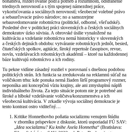
bohatstva, rozdeľovanie podľa potrieb a rozumnosti, odstránenie
triednych nerovností a s tým spojenej námezdnej práce,
vykorisťovania a sociálnych nerovností; všeobecné volebné právo
a sebaurčovacie právo národov; no a samozrejme
sebauvedomovanie robotníctva (politické, odborné, všeľudské).
Posledné dve v politickej práci slovenských a českých sociálnych
demokratov úzko súvisia. A obrovské úsilie vynaložené na
kultiváciu a vzdelanie robotníctva nemá historicky v slovenských
a českých dejinách obdobu: vytváranie robotníckych jednôt, besied,
čitateľských spolkov, agitácie, široký repertoár časopisov, revue,
novín, vzdelávacích robotníckych akadémií – ktoré na každodennej
báze kultivujú robotníctvo a ich rodiny.
Tu pekne vidíme zásadný rozdiel v porovnaní s dnešnou podobou
politických strán. Ich funkcia sa zredukovala na reklamnú súťaž na
voličskom trhu: kde ponuka nemá žiaden širší programový rozmer,
neponúka ani koncepčnú víziu krajiny, ale ani zmysluplnú náplň
individuálneho života. Za tejto situácie potom nie je potrebné ani
široké a hlboké vzdelávanie voličstva/konzumenstva a ich
všeobecná kultivácia. V zrkadle vývoja sociálnej demokracie je
tento kontrast ostro viditeľný…
Kritike Honnethovho poňatia socializmu venujem štúdiu
v zborníku príspevkov z diskusie, ktorú usporiadal FÚ SAV:
„
Idea socializmu? Ku knihe Axela Honnetha
“ (Bratislava: