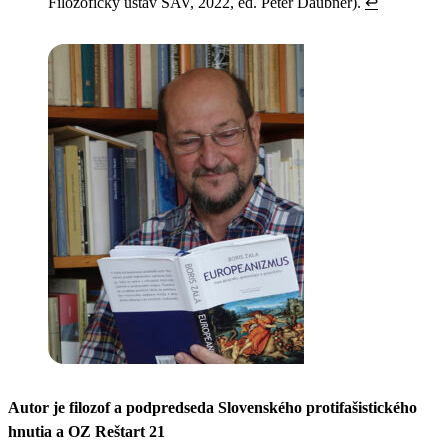
Filozofický ústav SAV, 2022, ed. Peter Daubner).
↩︎
Autor je filozof a podpredseda Slovenského protifašistického
hnutia a OZ Reštart 21