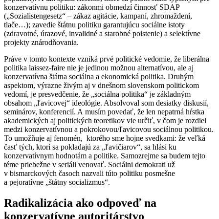
konzervatívnu politiku: zákonmi obmedzí činnosť SDAP
(„Sozialistengesetz“ – zákaz agitácie, kampaní, zhromaždení,
tlače…); zavedie štátnu politiku garantujúcu sociálne istoty
(zdravotné, úrazové, invalidné a starobné poistenie) a selektívne
projekty znárodňovania.
Práve v tomto kontexte vzniká prvé politické vedomie, že liberálna
politika laissez-faire nie je jedinou možnou alternatívou, ale aj
konzervatívna štátna sociálna a ekonomická politika. Druhým
aspektom, výrazne živým aj v dnešnom slovenskom politickom
vedomí, je presvedčenie, že „sociálna politika“ je základným
obsahom „ľavicovej“ ideológie. Absolvoval som desiatky diskusií,
seminárov, konferencií. A musím povedať, že len nepatrná hŕstka
akademických aj politických teoretikov vie určiť, v čom je rozdiel
medzi konzervatívnou a pokrokovou/ľavicovou sociálnou politikou.
To umožňuje aj fenomén, ktorého sme hojne svedkami: že veľká
časť tých, ktorí sa pokladajú za „ľavičiarov“, sa hlási ku
konzervatívnym hodnotám a politike. Samozrejme sa budem tejto
téme priebežne v seriáli venovať. Sociálni demokrati už
v bismarckových časoch nazvali túto politiku posmešne
a pejoratívne „štátny socializmus“.
Radikalizácia ako odpoveď na
konzervatívne autoritárstvo