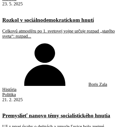
23. 5. 2025
Rozkol v sociálno­demokratickom hnutí
Celkovú atmosféru po 1. svetovej vojne určuje rozpad „starého
sveta“: rozpad...
Boris Zala
História
Politika
21. 2. 2025
Premyslieť nanovo témy socialistického hnutia
Už z prvej úvahy o dejinách a zmysle ľavice bolo zrejmé...