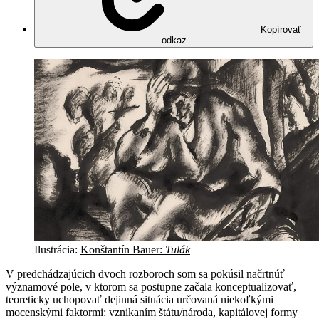
Kopírovať
odkaz
Ilustrácia:
Konštantín Bauer:
Tulák
V predchádzajúcich dvoch rozboroch som sa pokúsil načrtnúť
významové pole, v ktorom sa postupne začala konceptualizovať,
teoreticky uchopovať dejinná situácia určovaná niekoľkými
mocenskými faktormi: vznikaním štátu/národa, kapitálovej formy