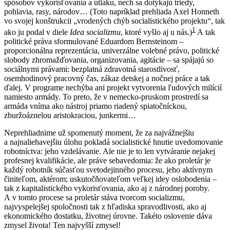
spôsobov vykorisťovania a útlaku, nech sa dotýkajú triedy,
pohlavia, rasy, národov… (Toto napríklad prehliada Axel Honneth
vo svojej konštrukcii „vrodených chýb socialistického projektu“, tak
1
ako ju podal v diele
Idea socializmu
, ktoré vyšlo aj u nás.)
A tak
politické práva sformulované Eduardom Bernsteinom –
proporcionálna reprezentácia, univerzálne volebné právo, politické
slobody zhromažďovania, organizovania, agitácie – sa spájajú so
sociálnymi právami: bezplatná zdravotná starostlivosť,
osemhodinový pracovný čas, zákaz detskej a nočnej práce a tak
ďalej. V programe nechýba ani projekt vytvorenia ľudových milícií
namiesto armády. To preto, že v nemecko-pruskom prostredí sa
armáda vníma ako nástroj priamo riadený spiatočníckou,
zburžoáznelou aristokraciou, junkermi…
Neprehliadnime už spomenutý moment, že za najvážnejšiu
a najnaliehavejšiu úlohu pokladá socialistické hnutie uvedomovanie
robotníctva: jeho vzdelávanie. Ale nie je to len vytváranie nejakej
profesnej kvalifikácie, ale práve sebavedomia: že ako proletár je
každý robotník súčasťou svetodejinného procesu, jeho aktívnym
činiteľom, aktérom; uskutočňovateľom veľkej idey oslobodenia –
tak z kapitalistického vykorisťovania, ako aj z národnej poroby.
A v tomto procese sa proletár stáva tvorcom socializmu,
najvyspelejšej spoločnosti tak z hľadiska spravodlivosti, ako aj
ekonomického dostatku, životnej úrovne. Takéto oslovenie dáva
zmysel života! Ten najvyšší zmysel!