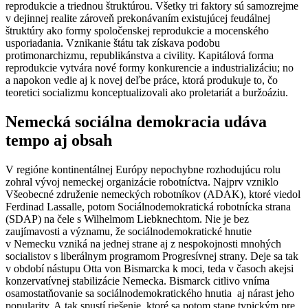
reprodukcie a triednou štruktúrou. Všetky tri faktory sú samozrejme
v dejinnej realite zároveň prekonávaním existujúcej feudálnej
štruktúry ako formy spoločenskej reprodukcie a mocenského
usporiadania. Vznikanie štátu tak získava podobu
protimonarchizmu, republikánstva a civility. Kapitálová forma
reprodukcie vytvára nové formy konkurencie a industrializáciu; no
a napokon vedie aj k novej deľbe práce, ktorá produkuje to, čo
teoretici socializmu konceptualizovali ako proletariát a buržoáziu.
Nemecká sociálna demokracia udáva
tempo aj obsah
V regióne kontinentálnej Európy nepochybne rozhodujúcu rolu
zohral vývoj nemeckej organizácie robotníctva. Najprv vzniklo
Všeobecné združenie nemeckých robotníkov (ADAK), ktoré viedol
Ferdinad Lassalle, potom Sociálnodemokratická robotnícka strana
(SDAP) na čele s Wilhelmom Liebknechtom. Nie je bez
zaujímavosti a významu, že sociálnodemokratické hnutie
v Nemecku vzniká na jednej strane aj z nespokojnosti mnohých
socialistov s liberálnym programom Progresívnej strany. Deje sa tak
v období nástupu Otta von Bismarcka k moci, teda v časoch akejsi
konzervatívnej stabilizácie Nemecka. Bismarck citlivo vníma
osamostatňovanie sa sociálnodemokratického hnutia aj nárast jeho
popularity. A tak spustí riešenie, ktoré sa potom stane typickým pre