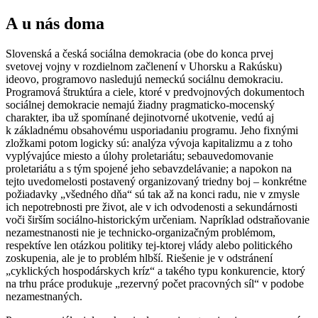
A u nás doma
Slovenská a česká sociálna demokracia (obe do konca prvej
svetovej vojny v rozdielnom začlenení v Uhorsku a Rakúsku)
ideovo, programovo nasledujú nemeckú sociálnu demokraciu.
Programová štruktúra a ciele, ktoré v predvojnových dokumentoch
sociálnej demokracie nemajú žiadny pragmaticko-mocenský
charakter, iba už spomínané dejinotvorné ukotvenie, vedú aj
k základnému obsahovému usporiadaniu programu. Jeho fixnými
zložkami potom logicky sú: analýza vývoja kapitalizmu a z toho
vyplývajúce miesto a úlohy proletariátu; sebauvedomovanie
proletariátu a s tým spojené jeho sebavzdelávanie; a napokon na
tejto uvedomelosti postavený organizovaný triedny boj – konkrétne
požiadavky „všedného dňa“ sú tak až na konci radu, nie v zmysle
ich nepotrebnosti pre život, ale v ich odvodenosti a sekundárnosti
voči širším sociálno-historickým určeniam. Napríklad odstraňovanie
nezamestnanosti nie je technicko-organizačným problémom,
respektíve len otázkou politiky tej-ktorej vlády alebo politického
zoskupenia, ale je to problém hlbší. Riešenie je v odstránení
„cyklických hospodárskych kríz“ a takého typu konkurencie, ktorý
na trhu práce produkuje „rezervný počet pracovných síl“ v podobe
nezamestnaných.