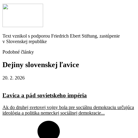
Text vznikol s podporou Friedrich Ebert Stiftung, zastúpenie
v Slovenskej republike
Podobné články
Dejiny
slovenskej
ľavice
20. 2. 2026
Ľavica a pád sovietskeho impéria
Ak do druhej svetovej vojny bola pre sociálnu demokraciu určujúca
ideológia a politika nemeckej sociálnej demokracie...