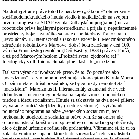
Na druhej strane práve toto Bismarckovo „zákonné“ obmedzenie
sociálnodemokratického hnutia viedlo k radikalizácii: na svojom
prvom kongrese sa SDAP vzdala Gothajského programu (boj za
robotnícke práva legálnymi prostriedkami) a prijala aj neparlamentné
prostriedky boja; a zakrátko sa bude charakterizovať ako strana
„revolučná“. II. Internacionála (ako nasledovník I. Medzinárodného
združenia robotníkov z Marxovej doby) bola založená v deň 100.
výročia Francúzskej revolúcie (Deň Bastily, 1889) práve v Paríži;
a už pod Marxovým heslom „Proletári sveta, zjednoťte sa!“.
Ideologicky sa II. Internacionála plne hlásila k „marxizmu“.
Dal som výraz do úvodzoviek preto, že to, čo poznáme ako
„marxizmus“, sa v mnohom nezhoduje s konceptom Karola Marxa.
On sám niekde utrúsil poznámku, že by sa nikdy nemohol stať
„marxistom“. Marxizmus II. Internacionály znamenal dve veci:
definitívne spojenie idey prekonania kapitalizmu s robotníckou
triedou a ideou socializmu. Hnutie sa tak stavia na dva nové piliere:
vytváranie proletárskej identity (triedne vedomie) a vytváranie
politického programu na báze „vedeckého socializmu“, teda
prekonanie utopického socializmu práve tým, že sa opiera nie
o racionalistickú konštrukciu spravodlivo usporiadanej spoločnosti,
ale o dejinné určenie a reálnu silu proletariátu. Všimnime si, že tu sa
zakladá vnútorné napätie, ktoré bude sprevádzať celé socialistické