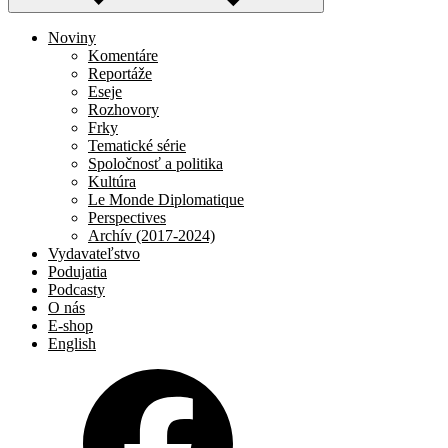
Noviny
Komentáre
Reportáže
Eseje
Rozhovory
Frky
Tematické série
Spoločnosť a politika
Kultúra
Le Monde Diplomatique
Perspectives
Archív (2017-2024)
Vydavateľstvo
Podujatia
Podcasty
O nás
E-shop
English