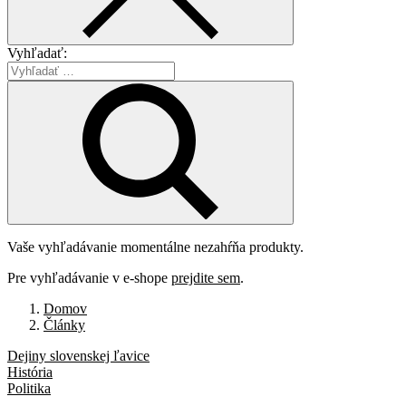
Vyhľadať:
Vaše vyhľadávanie momentálne nezahŕňa produkty.
Pre vyhľadávanie v e-shope
prejdite sem
.
Domov
Články
Dejiny slovenskej ľavice
História
Politika