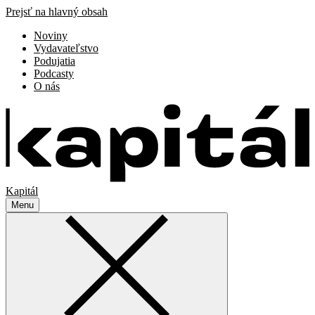
Prejsť na hlavný obsah
Noviny
Vydavateľstvo
Podujatia
Podcasty
O nás
Kapitál
Menu