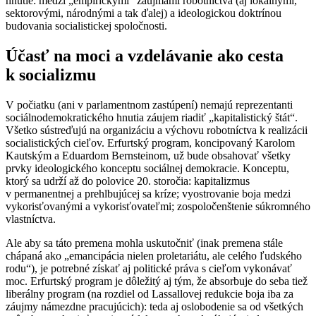
hnutie: medzi „empirickými“ záujmami robotníctva (aj lokálnymi,
sektorovými, národnými a tak ďalej) a ideologickou doktrínou
budovania socialistickej spoločnosti.
Účasť na moci a vzdelávanie ako cesta
k socializmu
V počiatku (ani v parlamentnom zastúpení) nemajú reprezentanti
sociálnodemokratického hnutia záujem riadiť „kapitalistický štát“.
Všetko sústreďujú na organizáciu a výchovu robotníctva k realizácii
socialistických cieľov. Erfurtský program, koncipovaný Karolom
Kautským a Eduardom Bernsteinom, už bude obsahovať všetky
prvky ideologického konceptu sociálnej demokracie. Konceptu,
ktorý sa udrží až do polovice 20. storočia: kapitalizmus
v permanentnej a prehlbujúcej sa kríze; vyostrovanie boja medzi
vykorisťovanými a vykorisťovateľmi; zospoločenštenie súkromného
vlastníctva.
Ale aby sa táto premena mohla uskutočniť (inak premena stále
chápaná ako „emancipácia nielen proletariátu, ale celého ľudského
rodu“), je potrebné získať aj politické práva s cieľom vykonávať
moc. Erfurtský program je dôležitý aj tým, že absorbuje do seba tiež
liberálny program (na rozdiel od Lassallovej redukcie boja iba za
záujmy námezdne pracujúcich): teda aj oslobodenie sa od všetkých