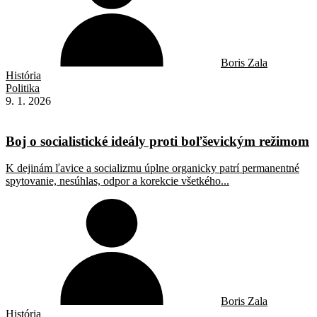
Boris Zala
História
Politika
9. 1. 2026
Boj o socialistické ideály proti boľševickým režimom
K dejinám ľavice a socializmu úplne organicky patrí permanentné
spytovanie, nesúhlas, odpor a korekcie všetkého...
Boris Zala
História