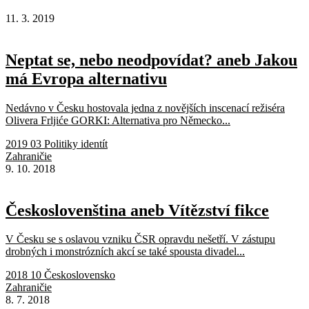
11. 3. 2019
Neptat se, nebo neodpovídat? aneb Jakou
má Evropa alternativu
Nedávno v Česku hostovala jedna z novějších inscenací režiséra
Olivera Frljiće GORKI: Alternativa pro Německo...
2019 03 Politiky identít
Zahraničie
9. 10. 2018
Českoslovenština aneb Vítězství fikce
V Česku se s oslavou vzniku ČSR opravdu nešetří. V zástupu
drobných i monstrózních akcí se také spousta divadel...
2018 10 Československo
Zahraničie
8. 7. 2018