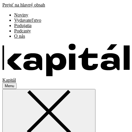
Prejsť na hlavný obsah
Noviny
Vydavateľstvo
Podujatia
Podcasty
O nás
Kapitál
Menu