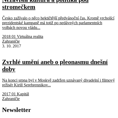
stromečkem
Česko zažívalo o něco hektičtější předvánoční čas. Kromě vrcholící
prezidentské kampaně má totiž po nedávných parlamentních
volbách novou vládu...
2018 01 Virtuálna realita
Zahraničie
3. 10. 2017
Zvrhlé umění aneb o pleonasmu dnešní
doby
Na konci srpna byl v Moskvě zadržen uznávaný divadelní i filmový
režisér Kirill Serebrennikov...
2017 01 Kapitál
Zahraničie
Newsletter