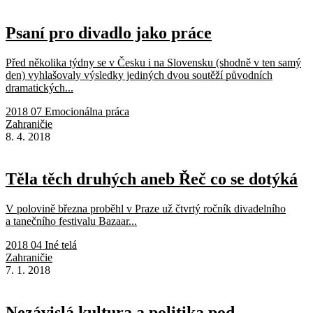
Psaní pro divadlo jako práce
Před několika týdny se v Česku i na Slovensku (shodně v ten samý
den) vyhlašovaly výsledky jediných dvou soutěží původních
dramatických...
2018 07 Emocionálna práca
Zahraničie
8. 4. 2018
Těla těch druhých aneb Řeč co se dotýká
V polovině března proběhl v Praze už čtvrtý ročník divadelního
a tanečního festivalu Bazaar...
2018 04 Iné telá
Zahraničie
7. 1. 2018
Nezávislá kultura a politika pod