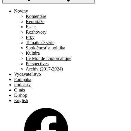
Noviny
Komentáre
Reportáže
Eseje
Rozhovory
Frky
Tematické série
Spoločnosť a politika
Kultúra
Le Monde Diplomatique
Perspectives
Archív (2017-2024)
Vydavateľstvo
Podujatia
Podcasty
O nás
E-shop
English