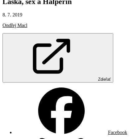
Láska,
sex
a
Halperin
8. 7. 2019
Ondřej Macl
Zdieľať
Facebook