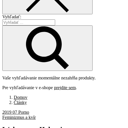
Vyhľadať:
Vaše vyhľadávanie momentálne nezahŕňa produkty.
Pre vyhľadávanie v e-shope
prejdite sem
.
Domov
Články
2019 07 Porno
Feminizmus a kvír