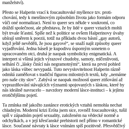
manželství).
Přesto se Halperin vrací k foucaultovské myšlence tzv. proti-
chování, tedy k menšinovým způsobům života jako formám odporu
vůči oné normalizaci. Není to queer sex někde v soukromí, co
dráždí společnost, ale představa, že by lidé v queer vztazích mohli
být trvale šťastní. Spíše než k politice se ovšem Halperinovy úvahy
ubírají směrem k poezii, totiž na příkladu dvou básní „gay autorů,
když ještě nevěděli, že jsou gayové“, se snaží najít způsoby queer
vyjadřování. Jedna báseň je kupodivu úsporným sonetem o
upracovaném otci, druhá je naopak symbolicky enigmatická. A
interpret si všímá jejich výrazové chudoby, samoty, mlčenlivosti,
selhání či „lásky činící nás negramotnými“, která na první pohled
jako láska vůbec nevypadá. Tuto nevyslovitelnost Halperin rázně
odmítá zaměňovat s tradiční figurou milostných textů, kdy „nemáme
pro naše city slov“. Zabývá se naopak možností queer ztišování až
vyprazdňování stávajících významů spojovaných s láskou, které by
nás ideálně navracelo – navzdory moderní lásce-instituci – k jejímu
erotičtějšímu pojetí.
Ta zmínka mě jakožto zastánce erotických vztahů nemohla nechat
chladným. Moderní krizi Eróta jsem sice, rovněž foucaultovsky, tušil
spíš v západním pojetí sexuality, založeném na vědecké normě a
odchylkách, a v její křesťanské prehistorii než přímo v romantické
lásce. Současné návraty k lásce vnímám spíš pozitivně. Přesvědčivý