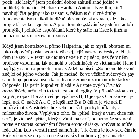
pocit „zlé lásky“ jsem poslední dobou zakusil snad jedině v
politických pracích Michaela Hardta a Antonia Negriho, kteří
navrhují číst pojmy jako rasismus, fašismus či různé druhy
fundamentalismu nikoli tradičně přes nenávist a strach, ale jako
projev lásky ke stejnému. A proti tomuto „stávání se jedním“ autoři
promýšlejí politické uspořádání, které by stálo na lásce k jinému,
potažmo na zmnožování různosti.
Když jsem kontaktoval přímo Halperina, jak to myslí, obratem mi
jako odpověď poslal svou starší esej, jejíž název by česky zněl „K
čemu je sex“. V textu se dlouho neděje nic jiného, než že v něm
profesor vzpomíná, jak nemohl o prázdninách ve vietnamské Hanoji
najít gay saunu a pomohla mu až Adelina píseň „Someone like you“
znějící od jejího vchodu. Jak je možné, že ve většině světových gay
saun hraje popová písnička o dívčině zranění z romantické lásky?
Odpověď Halperin kupodivu hledá v Aristotelových
Prvních
analytikách
, určujícím to textu západní logiky. V případě sylogismu,
kdy A je opak B a zároveň je lepší než B, D je opak C a zároveň je
lepší než C, načež A a C je lepší než B a D čili A je víc než D,
používá totiž Aristoteles bez sebemenších pochyb příklady z
milostného života. Vyplývá z toho, že „přítel, který s vámi chce mít
sex“, je víc než „přítel, který s vámi má sex“, potažmo že sex není
podle Aristotela konečným účelem erotické lásky. Splývat to může
leda „těm, kdo vyrostli mezi námořníky“. K čemu je tedy sex, čím je
Erós víc než sex a jak to celé souvisí s hudbou v gay saunách?