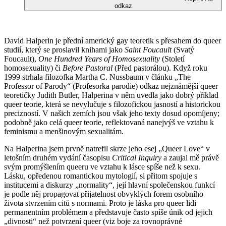
odkaz
David Halperin je přední americký gay teoretik s přesahem do queer
studií, který se proslavil knihami jako
Saint Foucault
(Svatý
Foucault),
One Hundred Years of Homosexuality
(Století
homosexuality) či
Before Pastoral
(Před pastorálou). Když roku
1999 strhala filozofka Martha C. Nussbaum v článku „The
Professor of Parody“ (Profesorka parodie) odkaz nejznámější queer
teoretičky Judith Butler, Halperina v něm uvedla jako dobrý příklad
queer teorie, která se nevylučuje s filozofickou jasností a historickou
precizností. V našich zemích jsou však jeho texty dosud opomíjeny;
podobně jako celá queer teorie, reflektovaná nanejvýš ve vztahu k
feminismu a menšinovým sexualitám.
Na Halperina jsem prvně natrefil skrze jeho esej „Queer Love“ v
letošním druhém vydání časopisu
Critical Inquiry
a zaujal mě právě
svým promýšlením queeru ve vztahu k lásce spíše než k sexu.
Lásku, opředenou romantickou mytologií, si přitom spojuje s
institucemi a diskurzy „normality“, její hlavní společenskou funkcí
je podle něj propagovat přijatelnost obvyklých forem osobního
života stvrzením citů s normami. Proto je láska pro queer lidi
permanentním problémem a představuje často spíše únik od jejich
„divnosti“ než potvrzení queer (viz boje za rovnoprávné