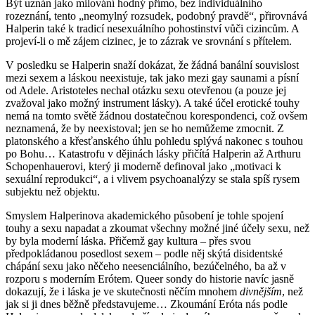
Být uznán jako milování hodný přímo, bez individuálního
rozeznání, tento „neomylný rozsudek, podobný pravdě“, přirovnává
Halperin také k tradicí nesexuálního pohostinství vůči cizincům. A
projeví-li o mě zájem cizinec, je to zázrak ve srovnání s přítelem.
V posledku se Halperin snaží dokázat, že žádná banální souvislost
mezi sexem a láskou neexistuje, tak jako mezi gay saunami a písní
od Adele. Aristoteles nechal otázku sexu otevřenou (a pouze jej
zvažoval jako možný instrument lásky). A také účel erotické touhy
nemá na tomto světě žádnou dostatečnou korespondenci, což ovšem
neznamená, že by neexistoval; jen se ho nemůžeme zmocnit. Z
platonského a křesťanského úhlu pohledu splývá nakonec s touhou
po Bohu… Katastrofu v dějinách lásky přičítá Halperin až Arthuru
Schopenhauerovi, který ji moderně definoval jako „motivaci k
sexuální reprodukci“, a i vlivem psychoanalýzy se stala spíš rysem
subjektu než objektu.
Smyslem Halperinova akademického působení je tohle spojení
touhy a sexu napadat a zkoumat všechny možné jiné účely sexu, než
by byla moderní láska. Přičemž gay kultura – přes svou
předpokládanou posedlost sexem – podle něj skýtá disidentské
chápání sexu jako něčeho neesenciálního, bezúčelného, ba až v
rozporu s moderním Erótem. Queer sondy do historie navíc jasně
dokazují, že i láska je ve skutečnosti něčím mnohem
divnějším
, než
jak si ji dnes běžně představujeme… Zkoumání Eróta nás podle