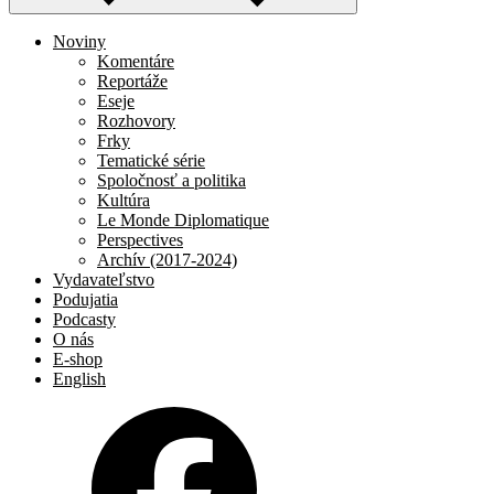
Noviny
Komentáre
Reportáže
Eseje
Rozhovory
Frky
Tematické série
Spoločnosť a politika
Kultúra
Le Monde Diplomatique
Perspectives
Archív (2017-2024)
Vydavateľstvo
Podujatia
Podcasty
O nás
E-shop
English