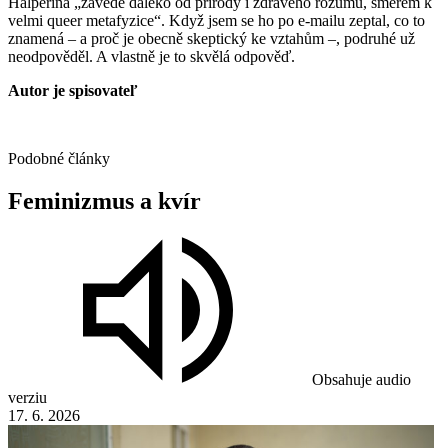
Halperina „zavede daleko od přírody i zdravého rozumu, směrem k
velmi queer metafyzice“. Když jsem se ho po e-mailu zeptal, co to
znamená – a proč je obecně skeptický ke vztahům –, podruhé už
neodpověděl. A vlastně je to skvělá odpověď.
Autor je spisovateľ
Podobné články
Feminizmus
a
kvír
Obsahuje audio
verziu
17. 6. 2026