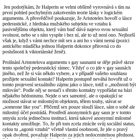
Jen podotýkám, že Halperin se velmi obšírně vyrovnává s tím na
první pohled pochybným zakotvením teorie lásky v logickém
argumentu. A přesvědčivě poukazuje, že Aristoteles hovoří o lásce
pederastické, z hlediska mužského subjektu ve vztahu k
pasivnějšímu objektu, který vám buď dává najevo svou sexuální
svolnost, nebo se s ním vyspíte i bez ní, ale to už není ono. Nejhorší
však je, když s vámi nechce mít sex a ani ho s vámi nemá (pozici
antického mladíčka jednou Halperin dokonce přirovná co do
poslušnosti k viktoriánské ženě).
Prolínání Aristotelova argumentu s gay saunami se děje právě skrze
tento společný pederastický rámec. Vždyť o co jde v gay saunách
jiného, než že si vás někdo vybere, a v případě vašeho souhlasu
prožijete sexuální kontakt? Halperin postupně neváhá hovořit už o
tomto projevení sexuálního zájmu jako o lásce, totiž o „možnosti být
milován“. Podle něj se nestačí s těmito kontakty vypořádat na bázi
nějakého hédonismu. Nejde o sex samotný, ale o opakující se
možnost stávat se milostným objektem, tělem touhy, stávat se
„someone like you“. Přičemž sex pouze slouží lásce, sám o sobě ale
milostný účel postrádá. Prostředí anonymních gay saun je v tomto
smyslu zcela jedinečnou institucí, která takové anonymní milostné
kontakty umožňuje. To, že při tom zcela ztrácíte svůj sociální status,
celou tu „agonii vztahů“ včetně vlastní osobnosti, že jde o pravý
opak dvoření, považuje Halperin za jejich nedocenitelnou přednost.