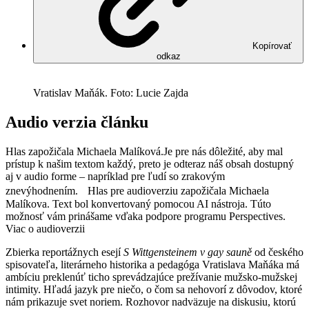
Kopírovať
odkaz
Vratislav Maňák. Foto: Lucie Zajda
Audio verzia článku
Hlas zapožičala Michaela Malíková.
Je pre nás dôležité, aby mal
prístup k našim textom každý, preto je odteraz náš obsah dostupný
aj v audio forme – napríklad pre ľudí so zrakovým
znevýhodnením. Hlas pre audioverziu zapožičala Michaela
Malíkova. Text bol konvertovaný pomocou AI nástroja. Túto
možnosť vám prinášame vďaka podpore programu Perspectives.
Viac o audioverzii
Zbierka reportážnych esejí
S Wittgensteinem v gay sauně
od českého
spisovateľa, literárneho historika a pedagóga Vratislava Maňáka má
ambíciu preklenúť ticho sprevádzajúce prežívanie mužsko-mužskej
intimity. Hľadá jazyk pre niečo, o čom sa nehovorí z dôvodov, ktoré
nám prikazuje svet noriem. Rozhovor nadväzuje na diskusiu, ktorú