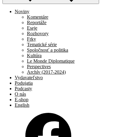
Noviny
Komentáre
Reportáže
Eseje
Rozhovory
Frky
Tematické série
Spoločnosť a politika
Kultúra
Le Monde Diplomatique
Perspectives
Archív (2017-2024)
Vydavateľstvo
Podujatia
Podcasty
O nás
E-shop
English