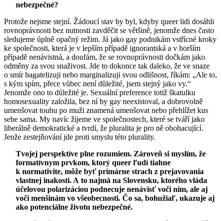
nebezpečné?
Protože nejsme stejní. Žádoucí stav by byl, kdyby queer lidi dosáhli
rovnoprávnosti bez nutnosti zavděčit se většině, jenomže dnes často
sledujeme úplně opačný režim. Já jako gay podnikám vstřícné kroky
ke společnosti, která je v lepším případě ignorantská a v horším
případě nenávistná, a doufám, že se rovnoprávnosti dočkám jako
odměny za svou snaživost. Jde to dokonce tak daleko, že ve snaze
o smír bagatelizuji nebo marginalizuji svou odlišnost, říkám: „Ale to,
s kým spím, přece vůbec není důležité, jsem stejný jako vy.“
Jenomže ono to důležité je. Sexuální preference totiž škatulku
homosexuality založila, bez ní by gay neexistoval, a dobrovolně
umenšovat touhu po muži znamená umenšovat nebo přehlížet kus
sebe sama. My navíc žijeme ve společnostech, které se tváří jako
liberálně demokratické a tvrdí, že pluralita je pro ně obohacující.
Jenže zestejňování jde proti smyslu této plurality.
Tvojej perspektíve plne rozumiem. Zároveň si myslím, že
formatívnym prvkom, ktorý queer ľudí tiahne
k normativite, môže byť primárne strach z prejavovania
vlastnej inakosti. A to najmä na Slovensku, ktorého vláda
účelovou polarizáciou podnecuje nenávisť voči nim, ale aj
voči menšinám vo všeobecnosti. Čo sa, bohužiaľ, ukazuje aj
ako potenciálne životu nebezpečné.