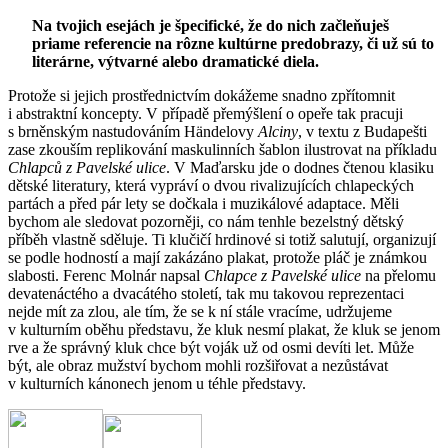
Na tvojich esejách je špecifické, že do nich začleňuješ
priame referencie na rôzne kultúrne predobrazy, či už sú to
literárne, výtvarné alebo dramatické diela.
Protože si jejich prostřednictvím dokážeme snadno zpřítomnit
i abstraktní koncepty. V případě přemýšlení o opeře tak pracuji
s brněnským nastudováním Händelovy
Alciny
, v textu z Budapešti
zase zkouším replikování maskulinních šablon ilustrovat na příkladu
Chlapců z Pavelské ulice
. V Maďarsku jde o dodnes čtenou klasiku
dětské literatury, která vypráví o dvou rivalizujících chlapeckých
partách a před pár lety se dočkala i muzikálové adaptace. Měli
bychom ale sledovat pozorněji, co nám tenhle bezelstný dětský
příběh vlastně sděluje. Ti klučičí hrdinové si totiž salutují, organizují
se podle hodností a mají zakázáno plakat, protože pláč je známkou
slabosti. Ferenc Molnár napsal
Chlapce z Pavelské ulice
na přelomu
devatenáctého a dvacátého století, tak mu takovou reprezentaci
nejde mít za zlou, ale tím, že se k ní stále vracíme, udržujeme
v kulturním oběhu představu, že kluk nesmí plakat, že kluk se jenom
rve a že správný kluk chce být voják už od osmi devíti let. Může
být, ale obraz mužství bychom mohli rozšiřovat a nezůstávat
v kulturních kánonech jenom u téhle představy.