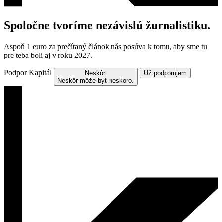
Spoločne tvoríme nezávislú žurnalistiku.
Aspoň 1 euro za prečítaný článok nás posúva k tomu, aby sme tu
pre teba boli aj v roku 2027.
Podpor Kapitál
Neskôr.
Už podporujem
Neskôr môže byť neskoro.