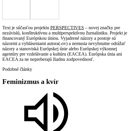
Text je súčasťou projektu
PERSPECTIVES
– novej značky pre
nezávislú, konštruktívnu a multiperspektívnu žurnalistiku. Projekt je
financovaný Európskou úniou. Vyjadrené názory a postoje sú
názormi a vyhláseniami autora(-ov) a nemusia nevyhnutne odrážať
názory a stanoviská Európskej únie alebo Európskej výkonnej
agentúry pre vzdelávanie a kultúru (EACEA). Európska únia ani
EACEA za ne nepreberajú žiadnu zodpovednosť.
Podobné články
Feminizmus
a
kvír