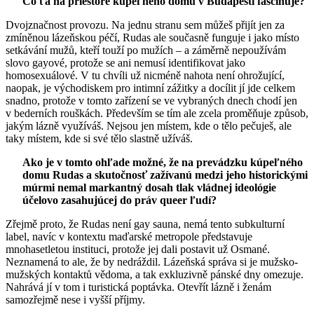
Čo ťa na priestore kúpeľného domu v Budapešti fascinuje?
Dvojznačnost provozu. Na jednu stranu sem můžeš přijít jen za
zmíněnou lázeňskou péčí, Rudas ale současně funguje i jako místo
setkávání mužů, kteří touží po mužích – a záměrně nepoužívám
slovo gayové, protože se ani nemusí identifikovat jako
homosexuálové. V tu chvíli už nicméně nahota není ohrožující,
naopak, je východiskem pro intimní zážitky a docílit jí jde celkem
snadno, protože v tomto zařízení se ve vybraných dnech chodí jen
v bederních rouškách. Především se tím ale zcela proměňuje způsob,
jakým lázně využíváš. Nejsou jen místem, kde o tělo pečuješ, ale
taky místem, kde si své tělo slastně užíváš.
Ako je v tomto ohľade možné, že na prevádzku kúpeľného
domu Rudas a skutočnosť zažívanú medzi jeho historickými
múrmi nemal markantný dosah tlak vládnej ideológie
účelovo zasahujúcej do práv queer ľudí?
Zřejmě proto, že Rudas není gay sauna, nemá tento subkulturní
label, navíc v kontextu maďarské metropole představuje
mnohasetletou instituci, protože jej dali postavit už Osmané.
Neznamená to ale, že by nedráždil. Lázeňská správa si je mužsko-
mužských kontaktů vědoma, a tak exkluzivně pánské dny omezuje.
Nahrává jí v tom i turistická poptávka. Otevřít lázně i ženám
samozřejmě nese i vyšší příjmy.