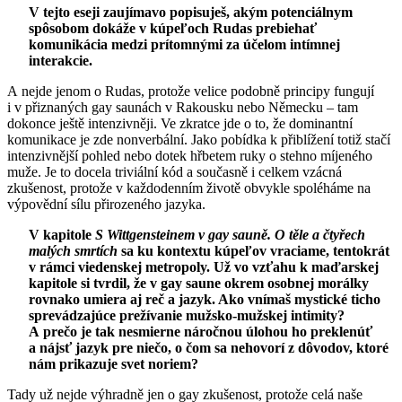
V tejto eseji zaujímavo popisuješ, akým potenciálnym
spôsobom dokáže v kúpeľoch Rudas prebiehať
komunikácia medzi prítomnými za účelom intímnej
interakcie.
A nejde jenom o Rudas, protože velice podobně principy fungují
i v přiznaných gay saunách v Rakousku nebo Německu – tam
dokonce ještě intenzivněji. Ve zkratce jde o to, že dominantní
komunikace je zde nonverbální. Jako pobídka k přiblížení totiž stačí
intenzivnější pohled nebo dotek hřbetem ruky o stehno míjeného
muže. Je to docela triviální kód a současně i celkem vzácná
zkušenost, protože v každodenním životě obvykle spoléháme na
výpovědní sílu přirozeného jazyka.
V kapitole
S Wittgensteinem v gay sauně. O těle a čtyřech
malých smrtích
sa ku kontextu kúpeľov vraciame, tentokrát
v rámci viedenskej metropoly. Už vo vzťahu k maďarskej
kapitole si tvrdil, že v gay saune okrem osobnej morálky
rovnako umiera aj reč a jazyk. Ako vnímaš mystické ticho
sprevádzajúce prežívanie mužsko-mužskej intimity?
A prečo je tak nesmierne náročnou úlohou ho preklenúť
a nájsť jazyk pre niečo, o čom sa nehovorí z dôvodov, ktoré
nám prikazuje svet noriem?
Tady už nejde výhradně jen o gay zkušenost, protože celá naše