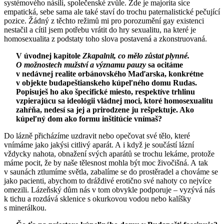
systémového násilí, společenské zvůle. Zde je majorita sice
empatická, sebe sama ale také staví do trochu paternalistické pečující
pozice. Žádný z těchto režimů mi pro porozumění gay existenci
nestačil a cítil jsem potřebu vrátit do hry sexualitu, na které je
homosexualita z podstaty toho slova postavená a zkonstruovaná.
V úvodnej kapitole
Zkapalnit, co mělo zůstat plynné.
O možnostech mužství a významu pauzy
sa ocitáme
v nedávnej realite orbánovského Maďarska, konkrétne
v objekte budapeštianskeho kúpeľného domu Rudas.
Popisuješ ho ako špecifické miesto, respektíve trhlinu
vzpierajúcu sa ideológii vládnej moci, ktoré homosexualitu
zahŕňa, nedesí sa jej a prirodzene ju rešpektuje. Ako
kúpeľný dom ako formu inštitúcie vnímaš?
Do lázně přicházíme uzdravit nebo opečovat své tělo, které
vnímáme jako jakýsi citlivý aparát. A i když je součástí lázní
vždycky nahota, obnažení svých aparátů se trochu lekáme, protože
máme pocit, že by naše tělesnost mohla být moc živočišná. A tak
v saunách ztlumíme světla, zabalíme se do prostěradel a chováme se
jako pacienti, abychom to dráždivé erotično své nahoty co nejvíce
omezili. Lázeňský dům nás v tom obvykle podporuje – vyzývá nás
k tichu a rozdává sklenice s okurkovou vodou nebo kalíšky
s minerálkou.