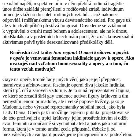
sexuální napětí, respektive prim v něm přebírá rodinná tragédie –
únos dítěte zakládá přemýšlení o rodičovské ztrátě, individuum
prince je vtaženo do spleti rodinných vztahů… což nakonec
odpovídá i měšťanskému vkusu devatenáctého století. Pro gaye už
ale v tu chvíli příběh přestává fungovat. Dovedeme se vztáhnout
k vyprávění o crushi mezi bohem a adolescentem, ale ne k únosu
předškoláka a v posledních letech mám pocit, že z nás konsenzuální
aktivismus právě tyhle desexualizované předškoláky dělá.
Brněnská část knihy
Son regina! O moci královen a gayích
v opeře
je venovaná fenoménu inklinácie gayov k opere. Ako
uvažuješ nad vzťahom homosexuality a opery a o tom, čo
tento vzťah motivuje?
Gaye na opeře, kromě řady jiných věcí, jako je její přepjatost,
marnivost a afektovanost, fascinuje operní diva jakožto hrdinka,
která trpí, cítí a zároveň vzdoruje. Je to silná reprezentativní figura,
ve které se zrcadlí širší gay tendence uctívat figury královen a tím
nemyslím jenom primadony, ale i velké popové hvězdy, jako je
Madonna, nebo výrazné reprezentantky subtilní moci, jako byla
Lady Diana. Opera pak umožňuje teplému publiku projektovat se
do této prožívající a trpící královny, jejím prostřednictvím si odžít
svou feminitu a současně si vychutnat afekt a patos jako kulturní
formu, která je v tomto umění zcela přípustná, třebaže ji od
meziválečných avantgard považujeme přinejmenším za podezřelou.