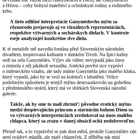
a Hérou – coby bohyní mateřství a ochránkyní rodiny a rodinného
krbu.
A tieto odlišné interpretácie Ganymédovho mýtu sa
rôznorodo prejavujú aj vo vizuálnych reprezentáciách,
respektíve výtvarných a sochárskych dielach. V kontexte
eseje analyzuješ konkrétne dve diela.
K té metafoře mě navedla fontána před Slovenským národním
divadlem, inspirovaná kašnami v italském Tivoli. Na špici kašny
sedí na orlu Ganymédes. Výjev ale vůbec nevypadá jako únos
a zmizela z něj jakákoli sexualita. Antická pověst sice vypráví
o mileneckém vztahu, ale tady máme Ganyméda jako malého kluka,
který vypadá, jako by se vezl na kolotoči s labutěmi. Velice
podobným způsobem je tentýž mýtus desexualizován na gobelínu
z předminulého století, který má ve sbírkách Slovenská národní
galerie.
Takže, ak by sme to mali zhrnúť: pôvodne erotický mýtus
medzi dospievajúcim princom a starnúcim bohom Diom sa
vo výtvarných interpretáciách zredukoval na únos malého
chlapca, ktorý sa zrazu v danej situácii ocitá nedobrovoľne.
Přesně tak, a to vyprávění se pak dost mění, protože Ganymédes zde
není svádivý mladík, ale malý chlapeček. Z příběhu tak mizí