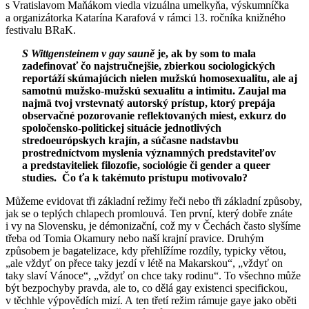
s Vratislavom Maňákom viedla vizuálna umelkyňa, výskumníčka
a organizátorka Katarína Karafová v rámci 13. ročníka knižného
festivalu BRaK.
S Wittgensteinem v gay sauně
je, ak by som to mala
zadefinovať čo najstručnejšie, zbierkou sociologických
reportáží skúmajúcich nielen mužskú homosexualitu, ale aj
samotnú mužsko-mužskú sexualitu a intimitu. Zaujal ma
najmä tvoj vrstevnatý autorský prístup, ktorý prepája
observačné pozorovanie reflektovaných miest, exkurz do
spoločensko-politickej situácie jednotlivých
stredoeurópskych krajín, a súčasne nadstavbu
prostredníctvom myslenia významných predstaviteľov
a predstaviteliek filozofie, sociológie či gender a queer
studies. Čo ťa k takémuto prístupu motivovalo?
Můžeme evidovat tři základní režimy řeči nebo tři základní způsoby,
jak se o teplých chlapech promlouvá. Ten první, který dobře znáte
i vy na Slovensku, je démonizační, což my v Čechách často slyšíme
třeba od Tomia Okamury nebo naší krajní pravice. Druhým
způsobem je bagatelizace, kdy přehlížíme rozdíly, typicky větou,
„ale vždyť on přece taky jezdí v létě na Makarskou“, „vždyť on
taky slaví Vánoce“, „vždyť on chce taky rodinu“. To všechno může
být bezpochyby pravda, ale to, co dělá gay existenci specifickou,
v těchhle výpovědích mizí. A ten třetí režim rámuje gaye jako oběti