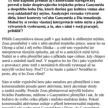
Ty túto kapitolu prelínaš aj s kontextami starogréckej
povesti o láske dospievajúceho trójskeho princa Ganyméda
a dospelého boha Dia, ktorú dnešná gay kultúra vníma ako
svoj zakladateľský mýtus. Analyzuješ rovnako výtvarné
diela, ktoré kontexty vzťahu Ganyméda a Dia tematizujú.
Mohol by si roviny vlastnej interpretácie tohto mýtu a jeho
výtvarných vyobrazení, a to, ako s nimi v eseji pracuješ,
priblížiť?
Příběh Ganymédova únosu patří v gay kultuře k oblíbeným mýtům.
Zeus proměněný v orla v něm ukořistí trojského prince, unese ho na
Olymp a učiní z něj svého číšníka – a celé toto vyprávění lze
interpretovat různými způsoby, jak už to u antických mýtů bývá.
Nabízí se o něm přemýšlet jako o příkladu rape culture, kdy chlapce
unesl a znásilnil starší muž. V negativu ho lze číst i jako vyprávění
o provokaci: princ totiž z neznámých důvodů vystoupal až na
nejvyšší vrchol hory. Proč? Co ho hnalo z paláce? Neudělal to
proto, aby si ho Zeus všiml?
Sám si tohle vyprávění beru jako metaforu pro přemýšlení o tom
konsenzuálním proudu queer aktivismu, který akcentuje shody
a zastírá rozdíly. Protože Zeus představoval nejvyšší božstvo
řeckého Pantheonu, můžeme o Ganymédovi přemýšlet i tak, že zde
božstvo do svého celku přijalo i mužsko-mužskou lásku. Pokud
konsenzuální aktivismus usiluje o přízeň heterosexuální majority,
nevzniká zde vazba mezi Ganymédem a Diem, ale Ganymédem