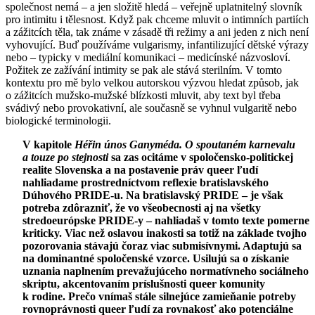
společnost nemá – a jen složitě hledá – veřejně uplatnitelný slovník
pro intimitu i tělesnost. Když pak chceme mluvit o intimních partiích
a zážitcích těla, tak známe v zásadě tři režimy a ani jeden z nich není
vyhovující. Buď používáme vulgarismy, infantilizující dětské výrazy
nebo – typicky v mediální komunikaci – medicínské názvosloví.
Požitek ze zažívání intimity se pak ale stává sterilním. V tomto
kontextu pro mě bylo velkou autorskou výzvou hledat způsob, jak
o zážitcích mužsko-mužské blízkosti mluvit, aby text byl třeba
svádivý nebo provokativní, ale současně se vyhnul vulgaritě nebo
biologické terminologii.
V kapitole
Héřin únos Ganyméda. O spoutaném karnevalu
a touze po stejnosti
sa zas ocitáme v spoločensko-politickej
realite Slovenska a na postavenie práv queer ľudí
nahliadame prostredníctvom reflexie bratislavského
Dúhového PRIDE-u. Na bratislavský PRIDE – je však
potreba zdôrazniť, že vo všeobecnosti aj na všetky
stredoeurópske PRIDE-y – nahliadaš v tomto texte pomerne
kriticky. Viac než oslavou inakosti sa totiž na základe tvojho
pozorovania stávajú čoraz viac submisívnymi. Adaptujú sa
na dominantné spoločenské vzorce. Usilujú sa o získanie
uznania naplnením prevažujúceho normatívneho sociálneho
skriptu, akcentovaním príslušnosti queer komunity
k rodine. Prečo vnímaš stále silnejúce zamieňanie potreby
rovnoprávnosti queer ľudí za rovnakosť ako potenciálne