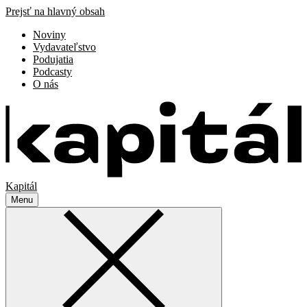
Prejsť na hlavný obsah
Noviny
Vydavateľstvo
Podujatia
Podcasty
O nás
Kapitál
Menu