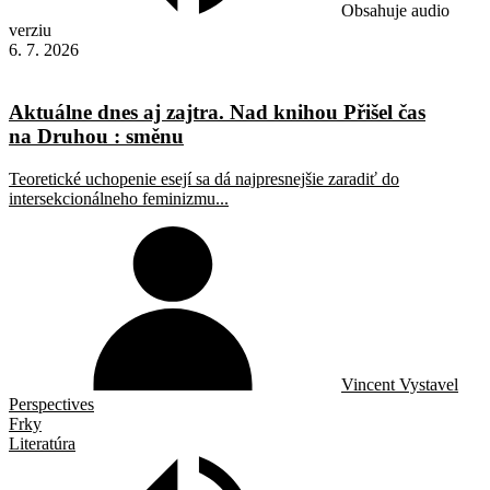
Obsahuje audio
verziu
6. 7. 2026
Aktuálne dnes aj zajtra. Nad knihou Přišel čas
na Druhou : směnu
Teoretické uchopenie esejí sa dá najpresnejšie zaradiť do
intersekcionálneho feminizmu...
Vincent Vystavel
Perspectives
Frky
Literatúra