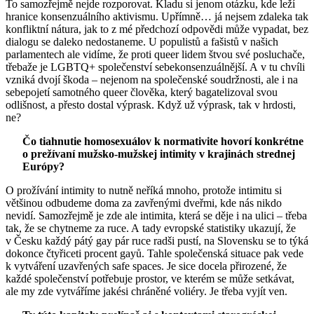
To samozřejmě nejde rozporovat. Kladu si jenom otázku, kde leží
hranice konsenzuálního aktivismu. Upřímně… já nejsem zdaleka tak
konfliktní nátura, jak to z mé předchozí odpovědi může vypadat, bez
dialogu se daleko nedostaneme. U populistů a fašistů v našich
parlamentech ale vidíme, že proti queer lidem štvou své posluchače,
třebaže je LGBTQ+ společenství sebekonsenzuálnější. A v tu chvíli
vzniká dvojí škoda – nejenom na společenské soudržnosti, ale i na
sebepojetí samotného queer člověka, který bagatelizoval svou
odlišnost, a přesto dostal výprask. Když už výprask, tak v hrdosti,
ne?
Čo tiahnutie homosexuálov k normativite hovorí konkrétne
o prežívaní mužsko-mužskej intimity v krajinách strednej
Európy?
O prožívání intimity to nutně neříká mnoho, protože intimitu si
většinou odbudeme doma za zavřenými dveřmi, kde nás nikdo
nevidí. Samozřejmě je zde ale intimita, která se děje i na ulici – třeba
tak, že se chytneme za ruce. A tady evropské statistiky ukazují, že
v Česku každý pátý gay pár ruce radši pustí, na Slovensku se to týká
dokonce čtyřiceti procent gayů. Tahle společenská situace pak vede
k vytváření uzavřených safe spaces. Je sice docela přirozené, že
každé společenství potřebuje prostor, ve kterém se může setkávat,
ale my zde vytváříme jakési chráněné voliéry. Je třeba vyjít ven.