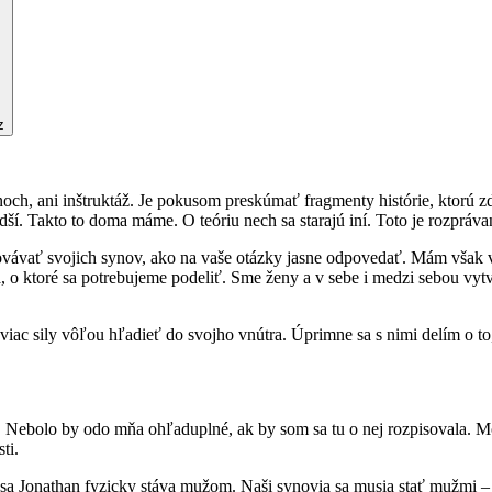
z
ynoch, ani inštruktáž. Je pokusom preskúmať fragmenty histórie, ktorú 
dší. Takto to doma máme. O teóriu nech sa starajú iní. Toto je rozpráva
ávať svojich synov, ako na vaše otázky jasne odpovedať. Mám však vla
a, o ktoré sa potrebujeme podeliť. Sme ženy a v sebe i medzi sebou v
ac sily vôľou hľadieť do svojho vnútra. Úprimne sa s nimi delím o to
ty. Nebolo by odo mňa ohľaduplné, ak by som sa tu o nej rozpisovala. 
ti.
leto sa Jonathan fyzicky stáva mužom. Naši synovia sa musia stať mužmi 