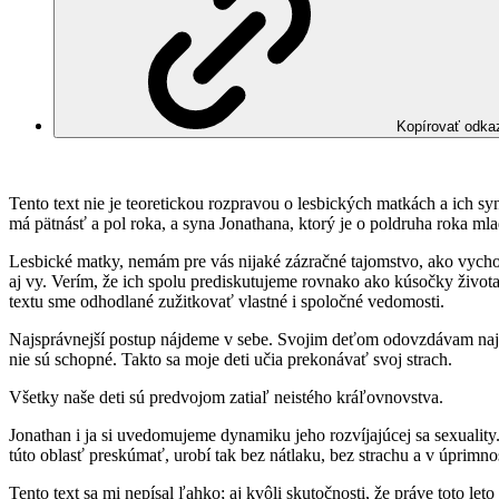
Kopírovať odka
Tento text nie je teoretickou rozpravou o lesbických matkách a ich s
má pätnásť a pol roka, a syna Jonathana, ktorý je o poldruha roka mla
Lesbické matky, nemám pre vás nijaké zázračné tajomstvo, ako vychov
aj vy. Verím, že ich spolu prediskutujeme rovnako ako kúsočky život
textu sme odhodlané zužitkovať vlastné i spoločné vedomosti.
Najsprávnejší postup nájdeme v sebe. Svojim deťom odovzdávam najvi
nie sú schopné. Takto sa moje deti učia prekonávať svoj strach.
Všetky naše deti sú predvojom zatiaľ neistého kráľovnovstva.
Jonathan i ja si uvedomujeme dynamiku jeho rozvíjajúcej sa sexuali
túto oblasť preskúmať, urobí tak bez nátlaku, bez strachu a v úprimnos
Tento text sa mi nepísal ľahko; aj kvôli skutočnosti, že práve toto 