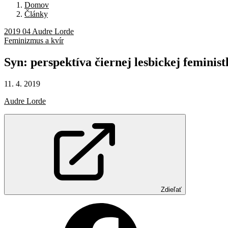
Domov
Články
2019 04 Audre Lorde
Feminizmus a kvír
Syn:
perspektíva
čiernej
lesbickej
feminist
11. 4. 2019
Audre Lorde
Zdieľať