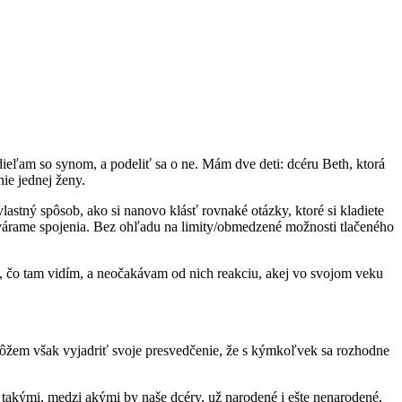
zdieľam so synom, a podeliť sa o ne. Mám dve deti: dcéru Beth, ktorá
nie jednej ženy.
stný spôsob, ako si nanovo klásť rovnaké otázky, ktoré si kladiete
ytvárame spojenia. Bez ohľadu na limity/obmedzené možnosti tlačeného
, čo tam vidím, a neočakávam od nich reakciu, akej vo svojom veku
Môžem však vyjadriť svoje presvedčenie, že s kýmkoľvek sa rozhodne
– takými, medzi akými by naše dcéry, už narodené i ešte nenarodené,