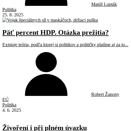
Matúš Lupták
Politika
25. 8. 2025
Päť percent HDP. Otázka prežitia?
Existuje teória, podľa ktorej si politikov a političky platíme aj za to...
Robert Žanony
EÚ
Politika
4. 6. 2025
Živoření i při plném úvazku