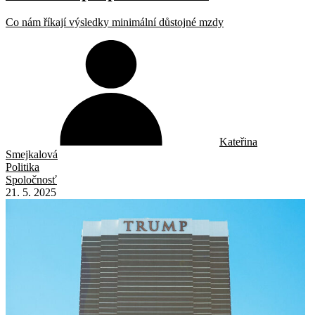
Co nám říkají výsledky minimální důstojné mzdy
Kateřina
Smejkalová
Politika
Spoločnosť
21. 5. 2025