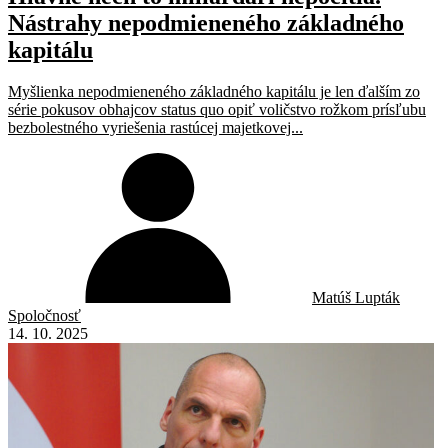
Nástrahy nepodmieneného základného
kapitálu
Myšlienka nepodmieneného základného kapitálu je len ďalším zo
série pokusov obhajcov status quo opiť voličstvo rožkom prísľubu
bezbolestného vyriešenia rastúcej majetkovej...
Matúš Lupták
Spoločnosť
14. 10. 2025