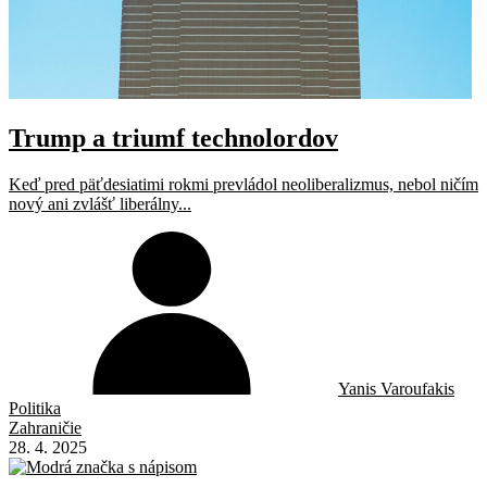
Trump a triumf technolordov
Keď pred päťdesiatimi rokmi prevládol neoliberalizmus, nebol ničím
nový ani zvlášť liberálny...
Yanis Varoufakis
Politika
Zahraničie
28. 4. 2025