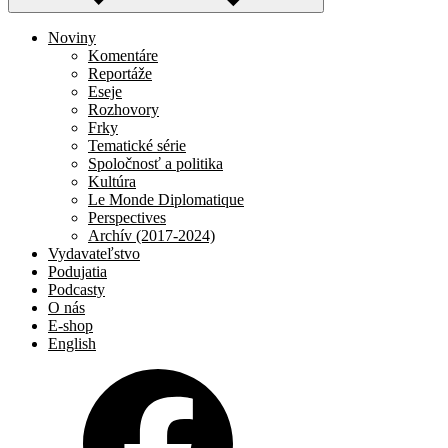
Noviny
Komentáre
Reportáže
Eseje
Rozhovory
Frky
Tematické série
Spoločnosť a politika
Kultúra
Le Monde Diplomatique
Perspectives
Archív (2017-2024)
Vydavateľstvo
Podujatia
Podcasty
O nás
E-shop
English