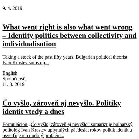
9. 4. 2019
What went right is also what went wrong
– Identity politics between collectivity and
individualisation
Taking a stock of the past fifty years, Bulgarian political theorist
Ivan Krastev sums up...
English
Spoločnosť
11. 3. 2019
Čo vyšlo, zároveň aj nevyšlo. Politiky
identít vtedy a dnes
Formuláciou „Čo vyšlo, zároveň aj nevyšlo“ sumarizuje bulharský
politológ Ivan Krastev uplynulých päťdesiat rokov politík identít a
osvetľuje ich dnešný problém...