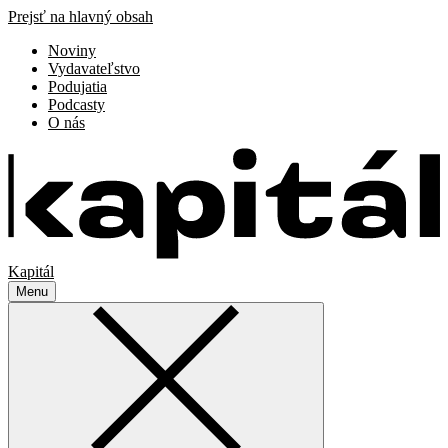
Prejsť na hlavný obsah
Noviny
Vydavateľstvo
Podujatia
Podcasty
O nás
Kapitál
Menu