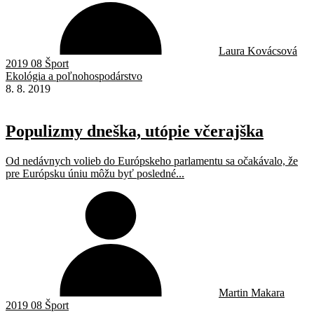
Laura Kovácsová
2019 08 Šport
Ekológia a poľnohospodárstvo
8. 8. 2019
Populizmy dneška, utópie včerajška
Od nedávnych volieb do Európskeho parlamentu sa očakávalo, že
pre Európsku úniu môžu byť posledné...
Martin Makara
2019 08 Šport