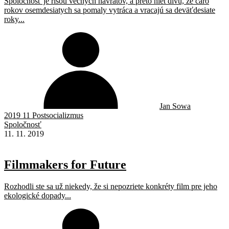
Spoločnosť je ríšou večných návratov, a preto niet divu, že čaro
rokov osemdesiatych sa pomaly vytráca a vracajú sa deväťdesiate
roky...
Jan Sowa
2019 11 Postsocializmus
Spoločnosť
11. 11. 2019
Filmmakers for Future
Rozhodli ste sa už niekedy, že si nepozriete konkréty film pre jeho
ekologické dopady...