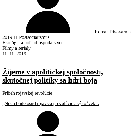
Roman Pivovarník
2019 11 Postsocializmus
Ekológia a poľnohospodárstvo
Filmy a seriály
11. 11. 2019
Žijeme v apolitickej spoločnosti,
skutočnej politiky sa lídri boja
Príbeh rojavskej revolúcie
„Nech bude osud rojavskej revolúcie akýkoľvek...