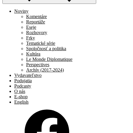
Noviny
Komentáre
Reportáže
Eseje
Rozhovory
Frky
Tematické série
Spoločnosť a politika
Kultúra
Le Monde Diplomatique
Perspectives
Archív (2017-2024)
Vydavateľstvo
Podujatia
Podcasty
O nás
E-shop
English