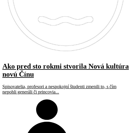
Ako pred sto rokmi stvorila Nová kultúra
novú Čínu
Spisovatelia, profesori a nespokojní študenti zmenili to, s čím
nepohli generáli či princovia...