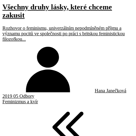
Všechny druhy lásky, které chceme
zakusit
Rozhovor o feminismu, univerzálním nepodmíněném příjmu a
významu pocitů ve společnosti po práci s britskou feministickou
filozofkou...
Hana Janečková
2019 05 Odbory
Feminizmus a kvír