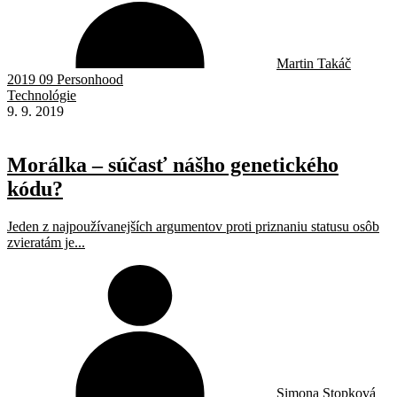
Martin Takáč
2019 09 Personhood
Technológie
9. 9. 2019
Morálka – súčasť nášho genetického
kódu?
Jeden z najpoužívanejších argumentov proti priznaniu statusu osôb
zvieratám je...
Simona Stopková