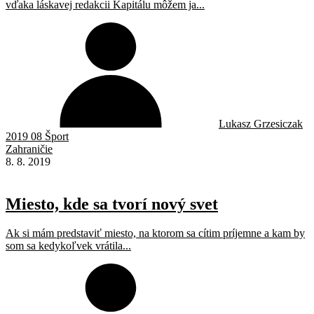
vďaka láskavej redakcii Kapitálu môžem ja...
Lukasz Grzesiczak
2019 08 Šport
Zahraničie
8. 8. 2019
Miesto, kde sa tvorí nový svet
Ak si mám predstaviť miesto, na ktorom sa cítim príjemne a kam by
som sa kedykoľvek vrátila...