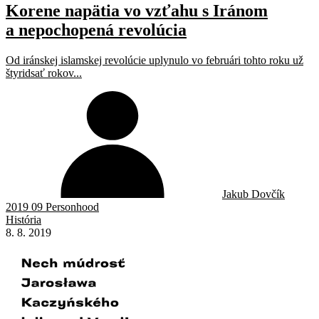
Korene napätia vo vzťahu s Iránom
a nepochopená revolúcia
Od iránskej islamskej revolúcie uplynulo vo februári tohto roku už
štyridsať rokov...
Jakub Dovčík
2019 09 Personhood
História
8. 8. 2019