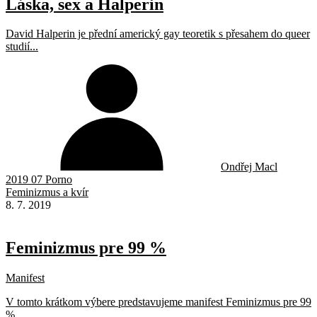
Láska, sex a Halperin
David Halperin je přední americký gay teoretik s přesahem do queer
studií...
Ondřej Macl
2019 07 Porno
Feminizmus a kvír
8. 7. 2019
Feminizmus pre 99 %
Manifest
V tomto krátkom výbere predstavujeme manifest Feminizmus pre 99
%...