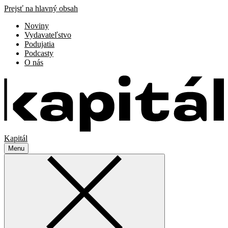
Prejsť na hlavný obsah
Noviny
Vydavateľstvo
Podujatia
Podcasty
O nás
Kapitál
Menu