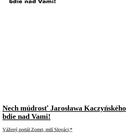
Nech múdrosť Jarosława Kaczyńského
bdie nad Vami!
Vážený portál Zomri, milí Slováci,*