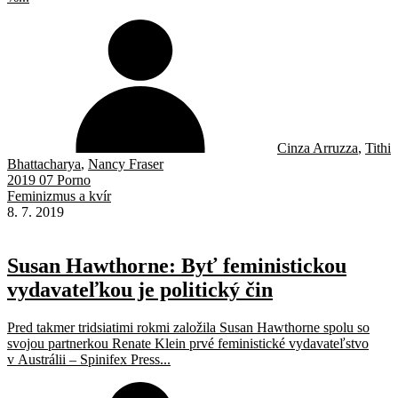
Cinza Arruzza
,
Tithi
Bhattacharya
,
Nancy Fraser
2019 07 Porno
Feminizmus a kvír
8. 7. 2019
Susan Hawthorne: Byť feministickou
vydavateľkou je politický čin
Pred takmer tridsiatimi rokmi založila Susan Hawthorne spolu so
svojou partnerkou Renate Klein prvé feministické vydavateľstvo
v Austrálii – Spinifex Press...