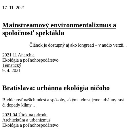
17. 11. 2021
Mainstreamový environmentalizmus a
spoločnosť spektákla
Článok je dostupný aj ako longread – v audio verzii...
2021 11 Anarchia
Ekológia a poľnohospodárstvo
Tematický
9. 4. 2021
Bratislava: urbánna ekológia ničoho
Budúcnosť našich miest a spôsoby, akými adresujeme urbánny rast
či dopady klímy...
2021 04 Útok na prírodu
Architektúra a urbanizmus
Ekológia a poľnohospodárstvo