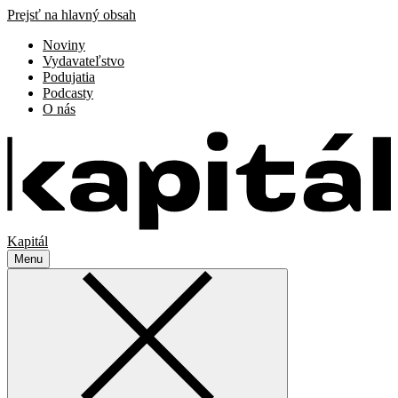
Prejsť na hlavný obsah
Noviny
Vydavateľstvo
Podujatia
Podcasty
O nás
Kapitál
Menu