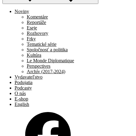
Noviny
Komentáre
Reportáže
Eseje
Rozhovory
Frky
Tematické série
Spoločnosť a politika
Kultúra
Le Monde Diplomatique
Perspectives
Archív (2017-2024)
Vydavateľstvo
Podujatia
Podcasty
O nás
E-shop
English