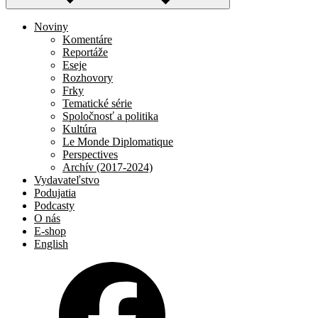
Noviny
Komentáre
Reportáže
Eseje
Rozhovory
Frky
Tematické série
Spoločnosť a politika
Kultúra
Le Monde Diplomatique
Perspectives
Archív (2017-2024)
Vydavateľstvo
Podujatia
Podcasty
O nás
E-shop
English