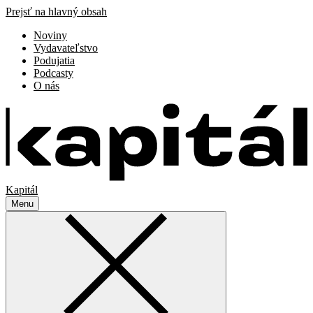
Prejsť na hlavný obsah
Noviny
Vydavateľstvo
Podujatia
Podcasty
O nás
Kapitál
Menu