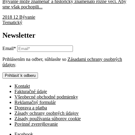
Bývanie môže znamenať a historicky znamenalo rôzne veci. Aby
sme však pochopili...
2018 12 Bývanie
Tematický
Newsletter
Email*
Prihlásením na odber, súhlasíte so
Zásadami ochrany osobných
údajov
.
Prihlásiť k odberu
Kontakt
Fakturačné údaje
Všeobecné obchodné podmienky
Reklamačný formulár
Doprava a platba
Zásady ochrany osobných údajov
Zásady používania súborov cookie
Povinné zverejňovanie
Facebook