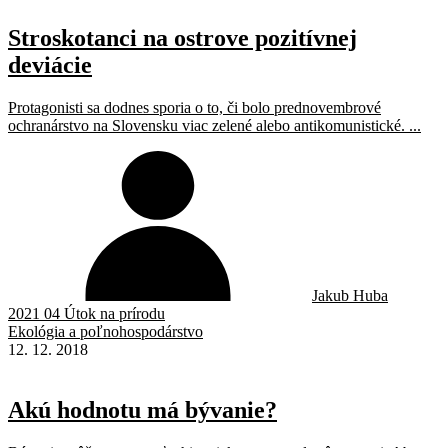
Stroskotanci na ostrove pozitívnej
deviácie
Protagonisti sa dodnes sporia o to, či bolo prednovembrové
ochranárstvo na Slovensku viac zelené alebo antikomunistické. ...
Jakub Huba
2021 04 Útok na prírodu
Ekológia a poľnohospodárstvo
12. 12. 2018
Akú hodnotu má bývanie?