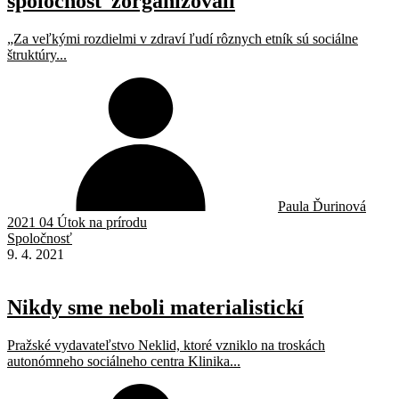
spoločnosť zorganizovali
„Za veľkými rozdielmi v zdraví ľudí rôznych etník sú sociálne
štruktúry...
Paula Ďurinová
2021 04 Útok na prírodu
Spoločnosť
9. 4. 2021
Nikdy sme neboli materialistickí
Pražské vydavateľstvo Neklid, ktoré vzniklo na troskách
autonómneho sociálneho centra Klinika...