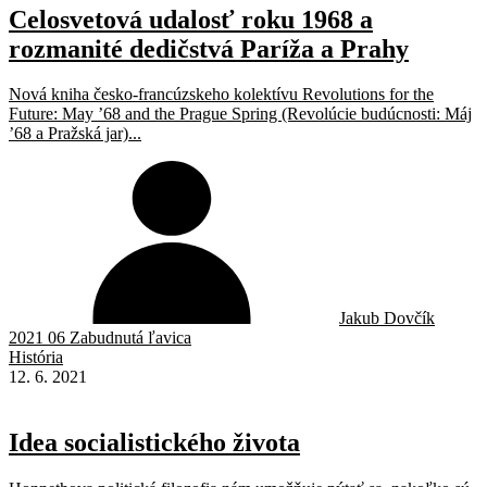
Celosvetová udalosť roku 1968 a
rozmanité dedičstvá Paríža a Prahy
Nová kniha česko-francúzskeho kolektívu Revolutions for the
Future: May ’68 and the Prague Spring (Revolúcie budúcnosti: Máj
’68 a Pražská jar)...
Jakub Dovčík
2021 06 Zabudnutá ľavica
História
12. 6. 2021
Idea socialistického života