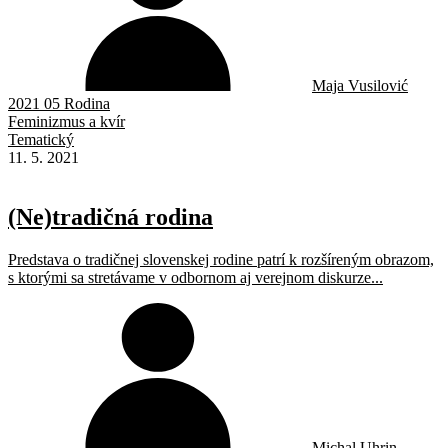
Maja Vusilović
2021 05 Rodina
Feminizmus a kvír
Tematický
11. 5. 2021
(Ne)tradičná rodina
Predstava o tradičnej slovenskej rodine patrí k rozšíreným obrazom,
s ktorými sa stretávame v odbornom aj verejnom diskurze...
Michal Uhrin