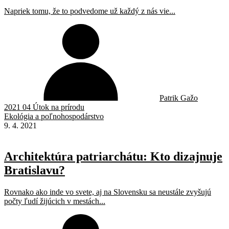
Napriek tomu, že to podvedome už každý z nás vie...
Patrik Gažo
2021 04 Útok na prírodu
Ekológia a poľnohospodárstvo
9. 4. 2021
Architektúra patriarchátu: Kto dizajnuje
Bratislavu?
Rovnako ako inde vo svete, aj na Slovensku sa neustále zvyšujú
počty ľudí žijúcich v mestách...