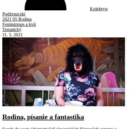
Kolektyw
Podżegaczki
2021 05 Rodina
Feminizmus a kvír
Tematický
11. 5. 2021
Rodina, písanie a fantastika