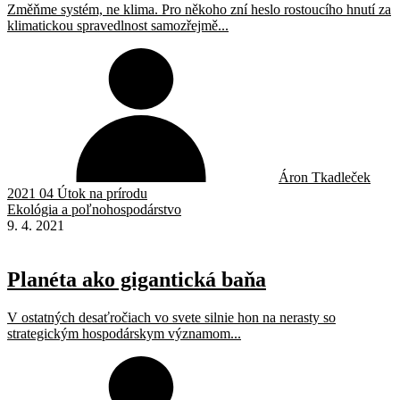
Změňme systém, ne klima. Pro někoho zní heslo rostoucího hnutí za
klimatickou spravedlnost samozřejmě...
Áron Tkadleček
2021 04 Útok na prírodu
Ekológia a poľnohospodárstvo
9. 4. 2021
Planéta ako gigantická baňa
V ostatných desaťročiach vo svete silnie hon na nerasty so
strategickým hospodárskym významom...