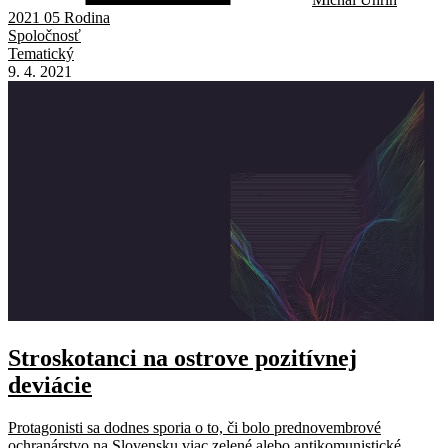
2021 05 Rodina
Spoločnosť
Tematický
9. 4. 2021
Stroskotanci na ostrove pozitívnej
deviácie
Protagonisti sa dodnes sporia o to, či bolo prednovembrové
ochranárstvo na Slovensku viac zelené alebo antikomunistické. ...