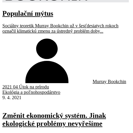
Populační mýtus
Sociálny teoretik Murray Bookchin už v šesťdesiatych rokoch
označil klimatickú zmenu za ústredný problém doby...
Murray Bookchin
2021 04 Útok na prírodu
Ekológia a poľnohospodárstvo
9. 4. 2021
Změnit ekonomický systém. Jinak
ekologické problémy nevyřešíme