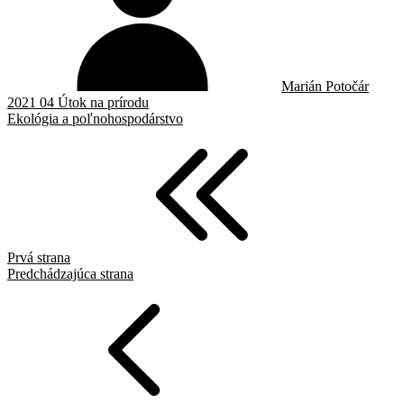
Marián Potočár
2021 04 Útok na prírodu
Ekológia a poľnohospodárstvo
Prvá strana
Predchádzajúca strana