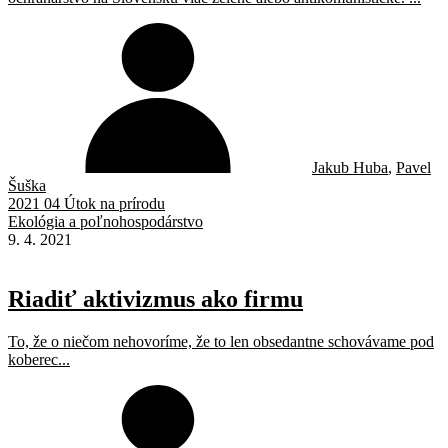
Jakub Huba
,
Pavel
Šuška
2021 04 Útok na prírodu
Ekológia a poľnohospodárstvo
9. 4. 2021
Riadiť aktivizmus ako firmu
To, že o niečom nehovoríme, že to len obsedantne schovávame pod
koberec...