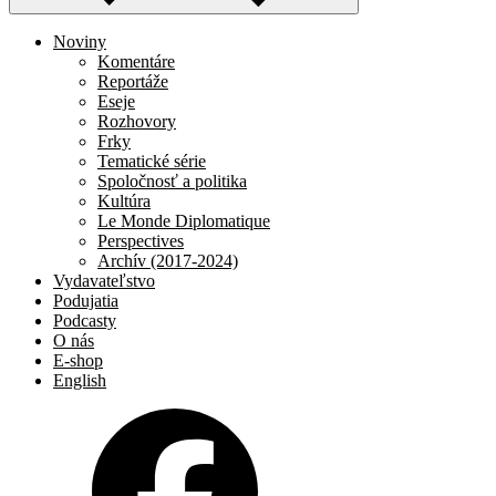
Noviny
Komentáre
Reportáže
Eseje
Rozhovory
Frky
Tematické série
Spoločnosť a politika
Kultúra
Le Monde Diplomatique
Perspectives
Archív (2017-2024)
Vydavateľstvo
Podujatia
Podcasty
O nás
E-shop
English