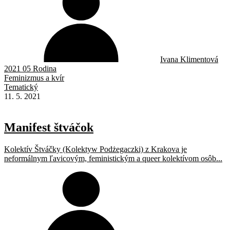
Ivana Klimentová
2021 05 Rodina
Feminizmus a kvír
Tematický
11. 5. 2021
Manifest štváčok
Kolektív Štváčky (Kolektyw Podżegaczki) z Krakova je
neformálnym ľavicovým, feministickým a queer kolektívom osôb...