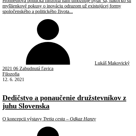
Honnethova politická filozofia nám umožňuje pýtať sa, nakoľko sú
myšlienkové pokusy o inováciu odrazom už existujúcej formy
spoločenského a politického života...
Lukáš Makovický
2021 06 Zabudnutá ľavica
Filozofia
12. 6. 2021
Dedičstvo a ponaučenie družstevníkov z
juhu Slovenska
O koncepcii výstavy
Tretia cesta – Odkaz Hanzy