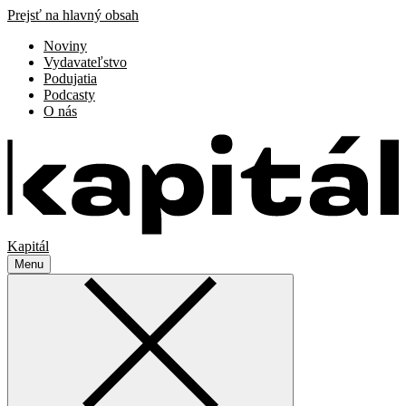
Prejsť na hlavný obsah
Noviny
Vydavateľstvo
Podujatia
Podcasty
O nás
Kapitál
Menu