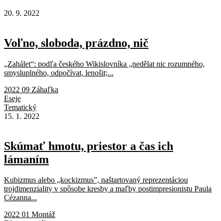
20. 9. 2022
Voľno, sloboda, prázdno, nič
„Zahálet“: podľa českého Wikislovníka „nedělat nic rozumného,
smysluplného, odpočívat, lenošit;...
2022 09 Záhaľka
Eseje
Tematický
15. 1. 2022
Skúmať hmotu, priestor a čas ich
lámaním
Kubizmus alebo „kockizmus”, naštartovaný reprezentáciou
trojdimenziality v spôsobe kresby a maľby postimpresionistu Paula
Cézanna...
2022 01 Montáž