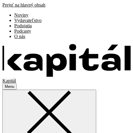
Prejsť na hlavný obsah
Noviny
Vydavateľstvo
Podujatia
Podcasty
O nás
Kapitál
Menu