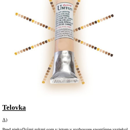
Telovka
A)
Pred niekoľkými rokmi som v istom v rozhovore spontánne vyriekol