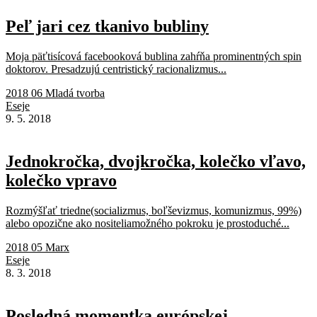
Peľ jari cez tkanivo bubliny
Moja päťtisícová facebooková bublina zahŕňa prominentných spin
doktorov. Presadzujú centristický racionalizmus...
2018 06 Mladá tvorba
Eseje
9. 5. 2018
Jednokročka, dvojkročka, kolečko vľavo,
kolečko vpravo
Rozmýšľať triedne(socializmus, boľševizmus, komunizmus, 99%)
alebo opozične ako nositeliamožného pokroku je prostoduché...
2018 05 Marx
Eseje
8. 3. 2018
Posledná momentka európskej