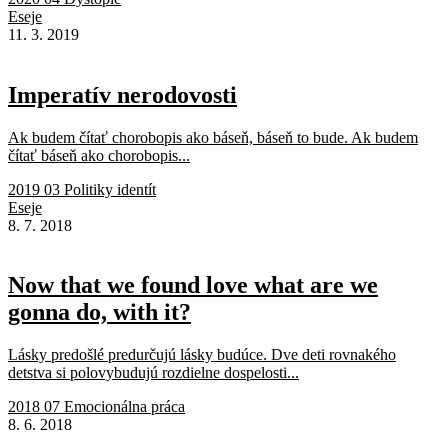
Eseje
11. 3. 2019
Imperatív nerodovosti
Ak budem čítať chorobopis ako báseň, báseň to bude. Ak budem
čítať báseň ako chorobopis...
2019 03 Politiky identít
Eseje
8. 7. 2018
Now that we found love what are we
gonna do, with it?
Lásky predošlé predurčujú lásky budúce. Dve deti rovnakého
detstva si polovybudujú rozdielne dospelosti...
2018 07 Emocionálna práca
8. 6. 2018