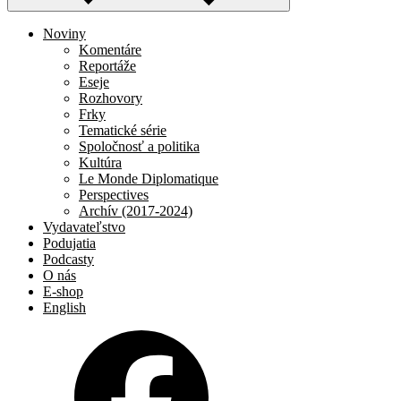
Noviny
Komentáre
Reportáže
Eseje
Rozhovory
Frky
Tematické série
Spoločnosť a politika
Kultúra
Le Monde Diplomatique
Perspectives
Archív (2017-2024)
Vydavateľstvo
Podujatia
Podcasty
O nás
E-shop
English