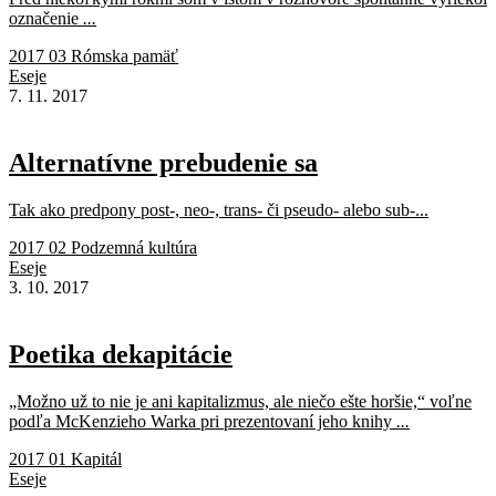
označenie
...
2017 03 Rómska pamäť
Eseje
7. 11. 2017
Alternatívne prebudenie sa
Tak ako predpony post-, neo-, trans- či pseudo- alebo sub-...
2017 02 Podzemná kultúra
Eseje
3. 10. 2017
Poetika dekapitácie
„Možno už to nie je ani kapitalizmus, ale niečo ešte horšie,“ voľne
podľa McKenzieho Warka pri prezentovaní jeho knihy
...
2017 01 Kapitál
Eseje