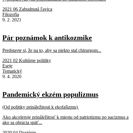
2021 06 Zabudnutá ľavica
Filozofia
9. 2. 2021
Pár poznámok k antikozmike
Predstavte si, že na to, aby sa niekto stal chirurgom...
2021 02 Kultúrne politiky
Eseje
Tematický
9. 4. 2020
Pandemický ekzém populizmus
(Od politiky prináležitosti k ekofašizmu)
Ako akceleruje prináležitosť k miestu od patriotizmu po nacizmus a
ako sa obracia späť...
2020 04 Dystópie