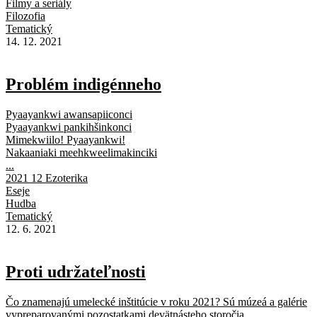
Filmy a seriály
Filozofia
Tematický
14. 12. 2021
Problém indigénneho
Pyaayankwi awansapiiconci
Pyaayankwi pankihšinkonci
Mimekwiilo! Pyaayankwi!
Nakaaniaki meehkweelimakinciki
...
2021 12 Ezoterika
Eseje
Hudba
Tematický
12. 6. 2021
Proti udržateľnosti
Čo znamenajú umelecké inštitúcie v roku 2021? Sú múzeá a galérie
vypreparovanými pozostatkami devätnásteho storočia...