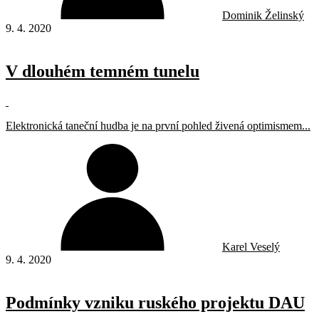
Dominik Želinský
9. 4. 2020
V dlouhém temném tunelu
Elektronická taneční hudba je na první pohled živená optimismem...
Karel Veselý
9. 4. 2020
Podmínky vzniku ruského projektu DAU