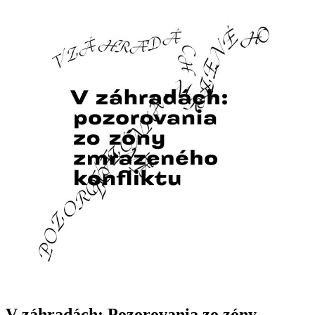
V záhradách: Pozorovania zo zóny