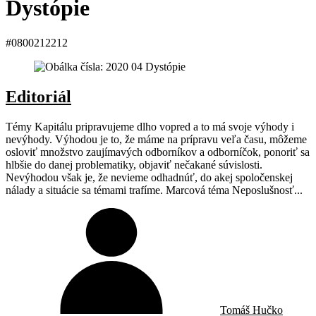
Dystópie
#0800212212
Editoriál
Témy Kapitálu pripravujeme dlho vopred a to má svoje výhody i
nevýhody. Výhodou je to, že máme na prípravu veľa času, môžeme
osloviť množstvo zaujímavých odborníkov a odborníčok, ponoriť sa
hlbšie do danej problematiky, objaviť nečakané súvislosti.
Nevýhodou však je, že nevieme odhadnúť, do akej spoločenskej
nálady a situácie sa témami trafíme. Marcová téma Neposlušnosť...
Tomáš Hučko