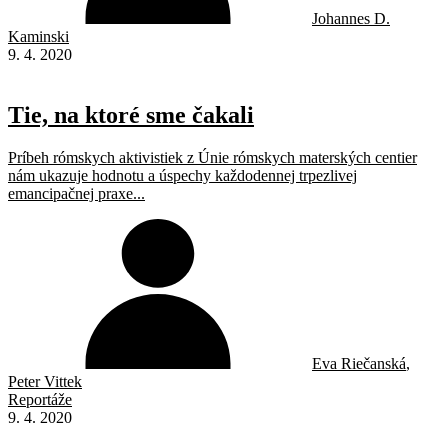
Johannes D.
Kaminski
9. 4. 2020
Tie, na ktoré sme čakali
Príbeh rómskych aktivistiek z Únie rómskych materských centier
nám ukazuje hodnotu a úspechy každodennej trpezlivej
emancipačnej praxe...
Eva Riečanská
,
Peter Vittek
Reportáže
9. 4. 2020