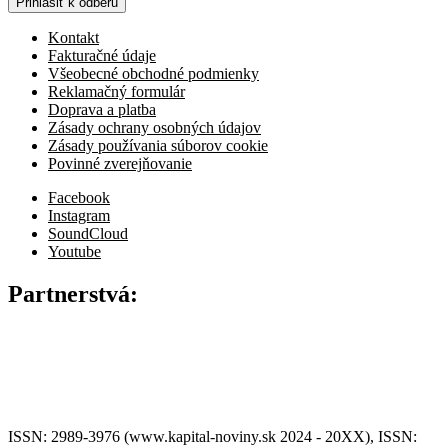
Prihlásiť k odberu
Kontakt
Fakturačné údaje
Všeobecné obchodné podmienky
Reklamačný formulár
Doprava a platba
Zásady ochrany osobných údajov
Zásady používania súborov cookie
Povinné zverejňovanie
Facebook
Instagram
SoundCloud
Youtube
Partnerstvá:
ISSN: 2989-3976 (www.kapital-noviny.sk 2024 - 20XX), ISSN: