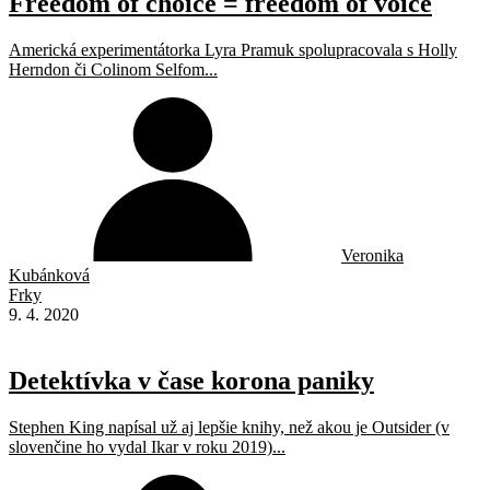
Freedom of choice = freedom of voice
Americká experimentátorka Lyra Pramuk spolupracovala s Holly
Herndon či Colinom Selfom...
Veronika
Kubánková
Frky
9. 4. 2020
Detektívka v čase korona paniky
Stephen King napísal už aj lepšie knihy, než akou je Outsider (v
slovenčine ho vydal Ikar v roku 2019)...