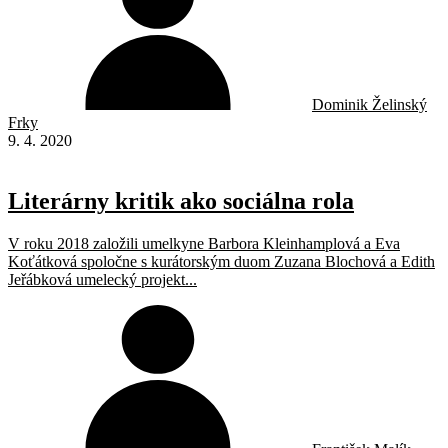
Dominik Želinský
Frky
9. 4. 2020
Literárny kritik ako sociálna rola
V roku 2018 založili umelkyne Barbora Kleinhamplová a Eva
Koťátková spoločne s kurátorským duom Zuzana Blochová a Edith
Jeřábková umelecký projekt...