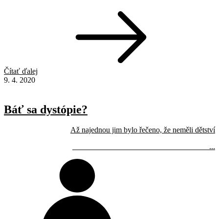
Čítať ďalej
9. 4. 2020
Báť sa dystópie?
Až najednou jim bylo řečeno, že neměli dětství
...