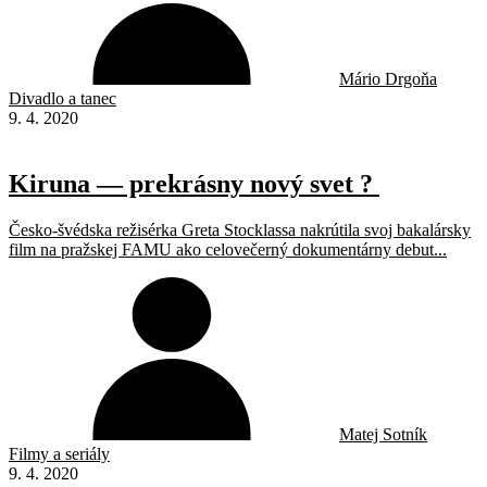
Mário Drgoňa
Divadlo a tanec
9. 4. 2020
Kiruna — prekrásny nový svet ?
Česko-švédska režisérka Greta Stocklassa nakrútila svoj bakalársky
film na pražskej FAMU ako celovečerný dokumentárny debut...
Matej Sotník
Filmy a seriály
9. 4. 2020