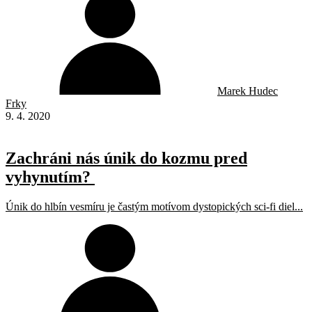
Marek Hudec
Frky
9. 4. 2020
Zachráni nás únik do kozmu pred
vyhynutím?
Únik do hlbín vesmíru je častým motívom dystopických sci-fi diel...