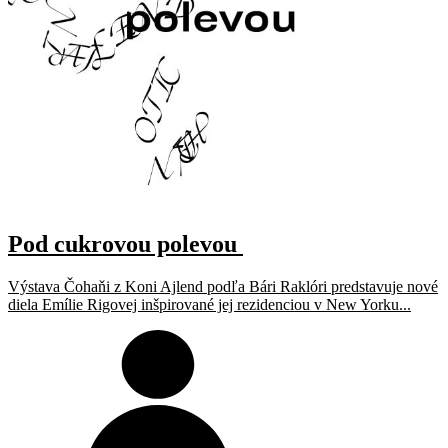
Pod cukrovou polevou
Výstava Čohaňi z Koni Ajlend podľa Bári Raklóri predstavuje nové
diela Emílie Rigovej inšpirované jej rezidenciou v New Yorku...