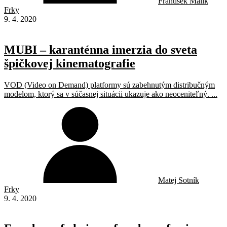
František Malík
Frky
9. 4. 2020
MUBI – karanténna imerzia do sveta
špičkovej kinematografie
VOD (Video on Demand) platformy sú zabehnutým distribučným
modelom, ktorý sa v súčasnej situácii ukazuje ako neoceniteľný. ...
Matej Sotník
Frky
9. 4. 2020