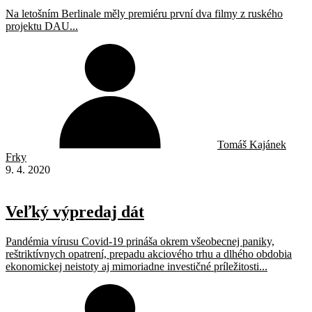
Na letošním Berlinale měly premiéru první dva filmy z ruského
projektu DAU...
Tomáš Kajánek
Frky
9. 4. 2020
Veľký výpredaj dát
Pandémia vírusu Covid-19 prináša okrem všeobecnej paniky,
reštriktívnych opatrení, prepadu akciového trhu a dlhého obdobia
ekonomickej neistoty aj mimoriadne investičné príležitosti...