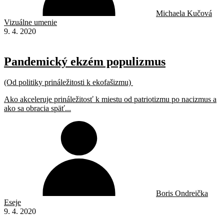
Michaela Kučová
Vizuálne umenie
9. 4. 2020
Pandemický ekzém populizmus
(Od politiky prináležitosti k ekofašizmu)
Ako akceleruje prináležitosť k miestu od patriotizmu po nacizmus a
ako sa obracia späť...
Boris Ondreička
Eseje
9. 4. 2020