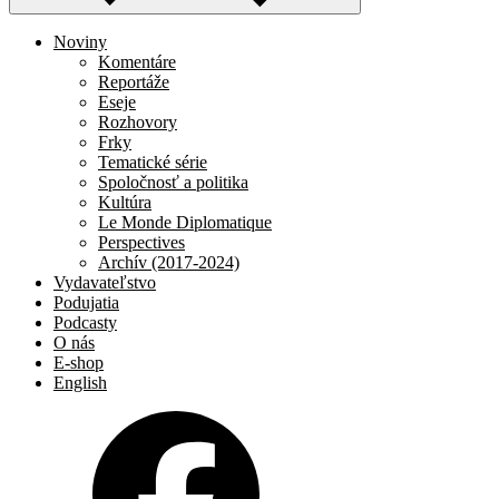
Noviny
Komentáre
Reportáže
Eseje
Rozhovory
Frky
Tematické série
Spoločnosť a politika
Kultúra
Le Monde Diplomatique
Perspectives
Archív (2017-2024)
Vydavateľstvo
Podujatia
Podcasty
O nás
E-shop
English