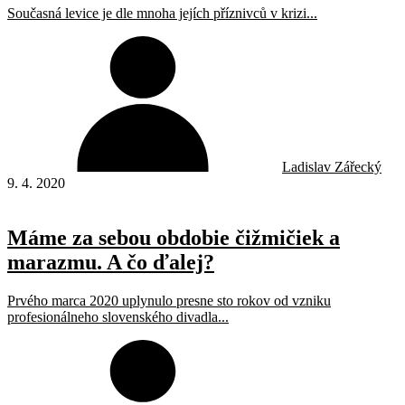
Současná levice je dle mnoha jejích příznivců v krizi...
Ladislav Zářecký
9. 4. 2020
Máme za sebou obdobie čižmičiek a
marazmu. A čo ďalej?
Prvého marca 2020 uplynulo presne sto rokov od vzniku
profesionálneho slovenského divadla...