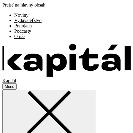
Prejsť na hlavný obsah
Noviny
Vydavateľstvo
Podujatia
Podcasty
O nás
Kapitál
Menu