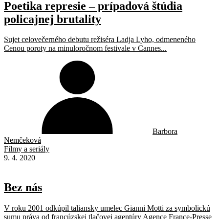
Poetika represie – prípadová štúdia
policajnej brutality
Sujet celovečerného debutu režiséra Ladja Lyho, odmeneného
Cenou poroty na minuloročnom festivale v Cannes...
Barbora
Nemčeková
Filmy a seriály
9. 4. 2020
Bez nás
V roku 2001 odkúpil taliansky umelec Gianni Motti za symbolickú
sumu práva od francúzskej tlačovej agentúry Agence France-Presse