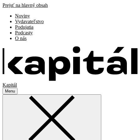
Prejsť na hlavný obsah
Noviny
Vydavateľstvo
Podujatia
Podcasty
O nás
Kapitál
Menu