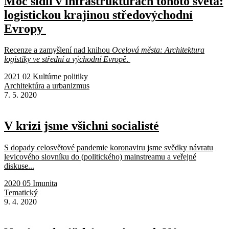
Moc sídlí v infrastrukturách tohoto světa:
logistickou krajinou středovýchodní
Evropy
Recenze a zamyšlení nad knihou
Ocelová města: Architektura
logistiky ve střední a východní Evropě
.
2021 02 Kultúrne politiky
Architektúra a urbanizmus
7. 5. 2020
V krizi jsme všichni socialisté
S dopady celosvětové pandemie koronaviru jsme svědky návratu
levicového slovníku do (politického) mainstreamu a veřejné
diskuse...
2020 05 Imunita
Tematický
9. 4. 2020