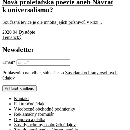
Nová proletářská poezie aneb Návrat
k universalismu?
Současná levice je dle mnoha jejích příznivců v krizi...
2020 04 Dystópie
Tematický
Newsletter
Email*
Prihlásením na odber, súhlasíte so
Zásadami ochrany osobných
údajov
.
Prihlásiť k odberu
Kontakt
Fakturačné údaje
Všeobecné obchodné podmienky
Reklamačný formulár
Doprava a platba
Zásady ochrany osobných údajov
Zásady používania súborov cookie