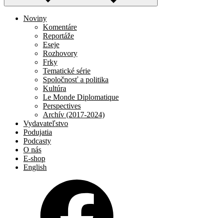
Noviny
Komentáre
Reportáže
Eseje
Rozhovory
Frky
Tematické série
Spoločnosť a politika
Kultúra
Le Monde Diplomatique
Perspectives
Archív (2017-2024)
Vydavateľstvo
Podujatia
Podcasty
O nás
E-shop
English