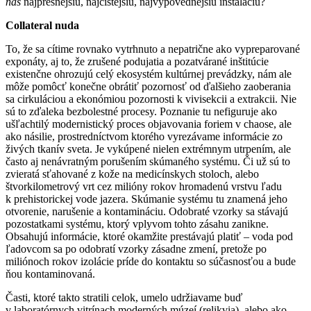
nás
najpresnejšiu, najčistejšiu, najvýpovednejšiu inštaláciu?
Collateral nuda
To, že sa cítime rovnako vytrhnuto a nepatrične ako vypreparované
exponáty, aj to, že zrušené podujatia a pozatvárané inštitúcie
existenčne ohrozujú celý ekosystém kultúrnej prevádzky, nám ale
môže pomôcť konečne obrátiť pozornosť od ďalšieho zaoberania
sa cirkuláciou a ekonómiou pozornosti k vivisekcii a extrakcii. Nie
sú to zďaleka bezbolestné procesy. Poznanie tu nefiguruje ako
ušľachtilý modernistický proces objavovania foriem v chaose, ale
ako násilie, prostredníctvom ktorého vyrezávame informácie zo
živých tkanív sveta. Je vykúpené nielen extrémnym utrpením, ale
často aj nenávratným porušením skúmaného systému. Či už sú to
zvieratá sťahované z kože na medicínskych stoloch, alebo
štvorkilometrový vrt cez milióny rokov hromadenú vrstvu ľadu
k prehistorickej vode jazera. Skúmanie systému tu znamená jeho
otvorenie, narušenie a kontamináciu. Odobraté vzorky sa stávajú
pozostatkami systému, ktorý vplyvom tohto zásahu zanikne.
Obsahujú informácie, ktoré okamžite prestávajú platiť – voda pod
ľadovcom sa po odobratí vzorky zásadne zmení, pretože po
miliónoch rokov izolácie príde do kontaktu so súčasnosťou a bude
ňou kontaminovaná.
Časti, ktoré takto stratili celok, umelo udržiavame buď
v laboratórnych vitrínach moderných múzeí (relikvia), alebo ako