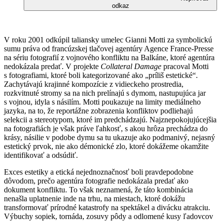
odkaz
V roku 2001 odkúpil taliansky umelec Gianni Motti za symbolickú
sumu práva od francúzskej tlačovej agentúry Agence France-Presse
na sériu fotografií z vojnového konfliktu na Balkáne, ktoré agentúra
nedokázala predať. V projekte
Collateral Damage
pracoval Motti
s fotografiami, ktoré boli kategorizované ako „príliš estetické“.
Zachytávajú krajinné kompozície z vidieckeho prostredia,
rozkvitnuté stromy sa na nich prelínajú s dymom, nastupujúca jar
s vojnou, idyla s násilím. Motti poukazuje na limity mediálneho
jazyka, na to, že reportážne zobrazenia konfliktov podliehajú
selekcii a stereotypom, ktoré im predchádzajú. Najznepokojujúcejšia
na fotografiách je však práve ľahkosť, s akou hrôza prechádza do
krásy, násilie v podobe dymu sa tu ukazuje ako podmanivý, nejasný
estetický prvok, nie ako démonické zlo, ktoré dokážeme okamžite
identifikovať a odsúdiť.
Exces estetiky a etická nejednoznačnosť boli pravdepodobne
dôvodom, prečo agentúra fotografie nedokázala predať ako
dokument konfliktu. To však neznamená, že táto kombinácia
nenašla uplatnenie inde na trhu, na miestach, ktoré dokážu
transformovať prírodné katastrofy na spektákel a divácku atrakciu.
Výbuchy sopiek, tornáda, zosuvy pôdy a odlomené kusy ľadovcov