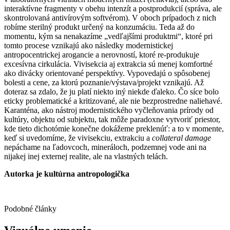
interaktívne fragmenty v obehu intenzít a postprodukcií (správa, ale
skontrolovaná antivírovým softvérom). V oboch prípadoch z nich
robíme sterilný produkt určený na konzumáciu. Teda až do
momentu, kým sa nenakazíme „vedľajšími produktmi“, ktoré pri
tomto procese vznikajú ako následky modernistickej
antropocentrickej arogancie a nerovností, ktoré re-produkuje
excesívna cirkulácia. Vivisekcia aj extrakcia sú menej komfortné
ako divácky orientované perspektívy. Vypovedajú o spôsobenej
bolesti a cene, za ktorú poznanie/výstava/projekt vznikajú. Až
doteraz sa zdalo, že ju platí niekto iný niekde ďaleko. Čo síce bolo
eticky problematické a kritizované, ale nie bezprostredne naliehavé.
Karanténa, ako nástroj modernistického vyčleňovania prírody od
kultúry, objektu od subjektu, tak môže paradoxne vytvoriť priestor,
kde tieto dichotómie konečne dokážeme preklenúť: a to v momente,
keď si uvedomíme, že vivisekciu, extrakciu a
collateral damage
nepáchame na ľadovcoch, mineráloch, podzemnej vode ani na
nijakej inej externej realite, ale na vlastných telách.
Autorka je kultúrna antropologička
Podobné články