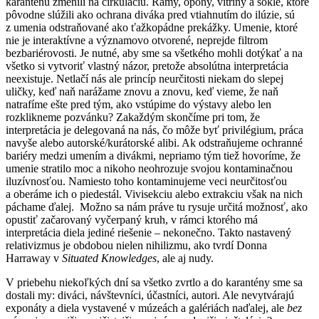
karanténu zmenili na cirkuláciu. Rámy, opony, vitríny a sokle, ktoré
pôvodne slúžili ako ochrana diváka pred vtiahnutím do ilúzie, sú
z umenia odstraňované ako ťažkopádne prekážky. Umenie, ktoré
nie je interaktívne a významovo otvorené, neprejde filtrom
bezbariérovosti. Je nutné, aby sme sa všetkého mohli dotýkať a na
všetko si vytvoriť vlastný názor, pretože absolútna interpretácia
neexistuje. Netlačí nás ale princíp neurčitosti niekam do slepej
uličky, keď naň narážame znovu a znovu, keď vieme, že naň
natrafíme ešte pred tým, ako vstúpime do výstavy alebo len
rozklikneme pozvánku? Zakaždým skončíme pri tom, že
interpretácia je delegovaná na nás, čo môže byť privilégium, práca
navyše alebo autorské/kurátorské alibi. Ak odstraňujeme ochranné
bariéry medzi umením a divákmi, nepriamo tým tiež hovoríme, že
umenie stratilo moc a nikoho neohrozuje svojou kontaminačnou
iluzívnosťou. Namiesto toho kontaminujeme veci neurčitosťou
a oberáme ich o piedestál. Vivisekciu alebo extrakciu však na nich
páchame ďalej. Možno sa nám práve tu rysuje určitá možnosť, ako
opustiť začarovaný vyčerpaný kruh, v rámci ktorého má
interpretácia diela jediné riešenie – nekonečno. Takto nastavený
relativizmus je obdobou nielen nihilizmu, ako tvrdí Donna
Harraway v
Situated Knowledges
, ale aj nudy.
V priebehu niekoľkých dní sa všetko zvrtlo a do karantény sme sa
dostali my: diváci, návštevníci, účastníci, autori. Ale nevytvárajú
exponáty a diela vystavené v múzeách a galériách naďalej, ale
bez