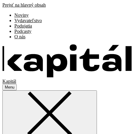
Prejsť na hlavný obsah
Noviny
Vydavateľstvo
Podujatia
Podcasty
O nás
Kapitál
Menu