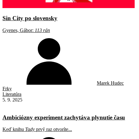
Sin City po slovensky
Gyenes, Gábor:
113 rán
Marek Hudec
Frky
Literatúra
5. 9. 2025
Ambiciózny experiment zachytáva plynutie času
Keď knihu
Tady
prvý raz otvoríte...