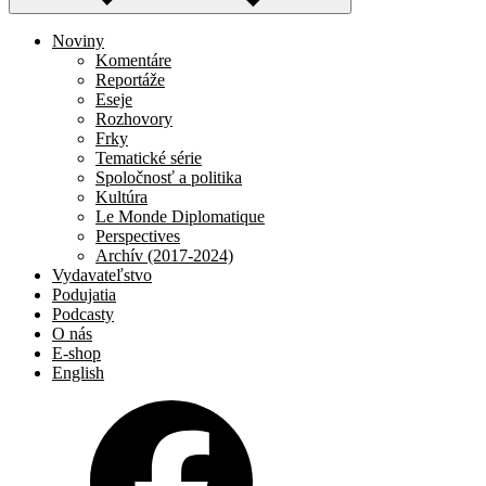
Noviny
Komentáre
Reportáže
Eseje
Rozhovory
Frky
Tematické série
Spoločnosť a politika
Kultúra
Le Monde Diplomatique
Perspectives
Archív (2017-2024)
Vydavateľstvo
Podujatia
Podcasty
O nás
E-shop
English