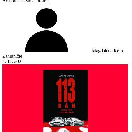
ArtLords so streetartom...
Magdaléna Rojo
Zahraničie
4. 12. 2025