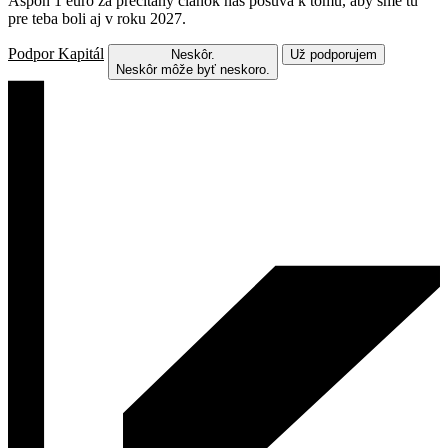
Aspoň 1 euro za prečítaný článok nás posúva k tomu, aby sme tu
pre teba boli aj v roku 2027.
Podpor Kapitál
Neskôr.
Už podporujem
Neskôr môže byť neskoro.