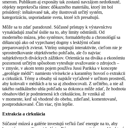
smerom. Publikum aj exponáty tak zostanú navzájom nedotknuté,
objekty neprekročia rámec dôkazného materiálu, ktorý im bol
prisúdený: inštalované tak, aby ilustrovali určitý systém,
kategorizáciu, usporiadanie sveta, ktoré ich presahujú.
Môže sa to zdať paradoxné. Súčasné prístupy k výstavníctvu
vynakladajú značné úsilie na to, aby limity odstránili. Od
moderného múzea, jeho systémov, formaldehydu a chronológií sa
dištancujú ako od vyprchanej dogmy s lesklými očami
preparovaných zvierat. Vitríny ustupujú interaktivite, cieľom nie je
sprostredkovanie objektívneho pohľadu, ale čo najviac
subjektívnych diváckych zážitkov. Orientácia na diváka a ekonómiu
pozornosti určitým spôsobom vytesňuje uvažovanie o zdrojoch –
v zmysle, v akom tento pojem používa Jussi Parikka v koncepte
„geológie médií“: namiesto vivisekcie a karantény hovorí o extrakcii
a cirkulácii. Témy a obsahy sú najskôr vyťažené v určitom prostredí,
aby kolovali v médiách a tu sa aj zhodnocovali. Z určitého, a nie až
takého radikálneho uhla pohľadu sa dokonca môže zdať, že hodnota
obsahov/diel je podmienená ich cirkuláciou, že vzniká až
v momente, keď sú vhodené do obehu, zdieľané, komentované,
postprodukované. Čím viac, tým lepšie.
Extrakcia a cirkulácia
Súčasné múzeá a galérie investujú veľkú časť energie na to, aby