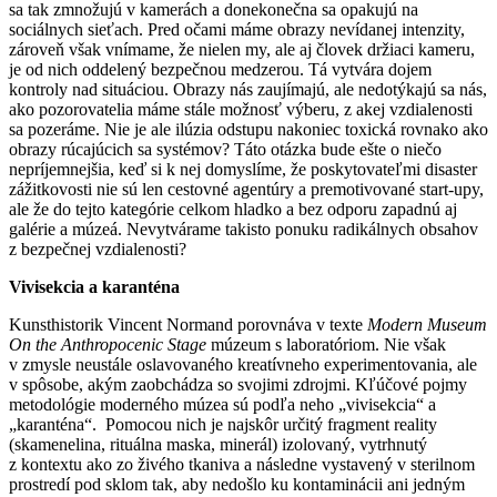
sa tak zmnožujú v kamerách a donekonečna sa opakujú na
sociálnych sieťach. Pred očami máme obrazy nevídanej intenzity,
zároveň však vnímame, že nielen my, ale aj človek držiaci kameru,
je od nich oddelený bezpečnou medzerou. Tá vytvára dojem
kontroly nad situáciou. Obrazy nás zaujímajú, ale nedotýkajú sa nás,
ako pozorovatelia máme stále možnosť výberu, z akej vzdialenosti
sa pozeráme. Nie je ale ilúzia odstupu nakoniec toxická rovnako ako
obrazy rúcajúcich sa systémov? Táto otázka bude ešte o niečo
nepríjemnejšia, keď si k nej domyslíme, že poskytovateľmi disaster
zážitkovosti nie sú len cestovné agentúry a premotivované start-upy,
ale že do tejto kategórie celkom hladko a bez odporu zapadnú aj
galérie a múzeá. Nevytvárame takisto ponuku radikálnych obsahov
z bezpečnej vzdialenosti?
Vivisekcia a karanténa
Kunsthistorik Vincent Normand porovnáva v texte
Modern Museum
On the Anthropocenic Stage
múzeum s laboratóriom. Nie však
v zmysle neustále oslavovaného kreatívneho experimentovania, ale
v spôsobe, akým zaobchádza so svojimi zdrojmi. Kľúčové pojmy
metodológie moderného múzea sú podľa neho „vivisekcia“ a
„karanténa“. Pomocou nich je najskôr určitý fragment reality
(skamenelina, rituálna maska, minerál) izolovaný, vytrhnutý
z kontextu ako zo živého tkaniva a následne vystavený v sterilnom
prostredí pod sklom tak, aby nedošlo ku kontaminácii ani jedným