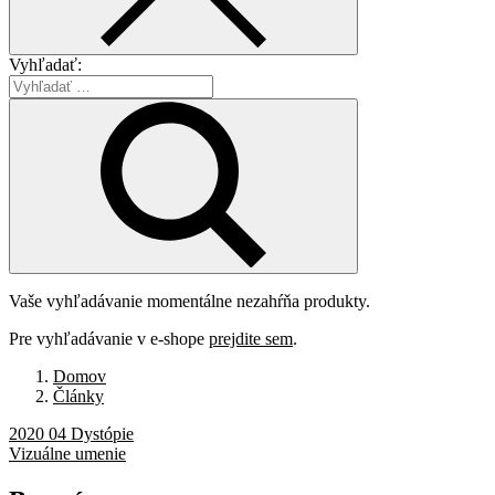
Vyhľadať:
Vaše vyhľadávanie momentálne nezahŕňa produkty.
Pre vyhľadávanie v e-shope
prejdite sem
.
Domov
Články
2020 04 Dystópie
Vizuálne umenie