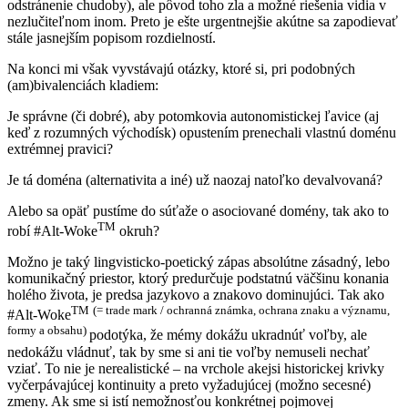
odstránenie chudoby), ale pôvod toho zla a možné riešenia vidia v
nezlučiteľnom inom. Preto je ešte urgentnejšie akútne sa zapodievať
stále jasnejším popisom rozdielností.
Na konci mi však vyvstávajú otázky, ktoré si, pri podobných
(am)bivalenciách kladiem:
Je správne (či dobré), aby potomkovia autonomistickej ľavice (aj
keď z rozumných východísk) opustením prenechali vlastnú doménu
extrémnej pravici?
Je tá doména (alternativita a iné) už naozaj natoľko devalvovaná?
Alebo sa opäť pustíme do súťaže o asociované domény, tak ako to
TM
robí #Alt-Woke
okruh?
Možno je taký lingvisticko-poetický zápas absolútne zásadný, lebo
komunikačný priestor, ktorý predurčuje podstatnú väčšinu konania
holého života, je predsa jazykovo a znakovo dominujúci. Tak ako
TM
(= trade mark / ochranná známka, ochrana znaku a významu,
#Alt-Woke
formy a obsahu)
podotýka, že mémy dokážu ukradnúť voľby, ale
nedokážu vládnuť, tak by sme si ani tie voľby nemuseli nechať
vziať. To nie je nerealistické – na vrchole akejsi historickej krivky
vyčerpávajúcej kontinuity a preto vyžadujúcej (možno secesné)
zmeny. Ak sme si istí nemožnosťou konkrétnej pojmovej