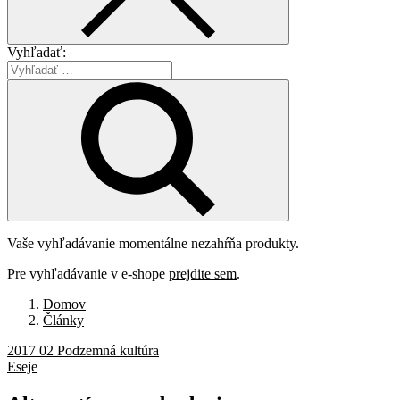
Vyhľadať:
Vaše vyhľadávanie momentálne nezahŕňa produkty.
Pre vyhľadávanie v e-shope
prejdite sem
.
Domov
Články
2017 02 Podzemná kultúra
Eseje