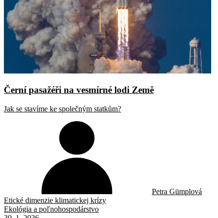
Černí pasažéři na vesmírné lodi Země
Jak se stavíme ke společným statkům?
Petra Gümplová
Etické dimenzie klimatickej krízy
Ekológia a poľnohospodárstvo
30. 1. 2026