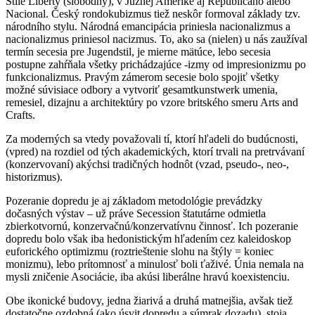
Stile Liberty (slobodný), v Južnej Amerike aj Republicano alebo
Nacional. Český rondokubizmus tiež neskôr formoval základy tzv.
národního stylu. Národná emancipácia priniesla nacionalizmus a
nacionalizmus priniesol nacizmus. To, ako sa (nielen) u nás zaužíval
termín secesia pre Jugendstil, je mierne mätúce, lebo secesia
postupne zahŕňala všetky prichádzajúce -izmy od impresionizmu po
funkcionalizmus. Pravým zámerom secesie bolo spojiť všetky
možné súvisiace odbory a vytvoriť gesamtkunstwerk umenia,
remesiel, dizajnu a architektúry po vzore britského smeru Arts and
Crafts.
Za moderných sa vtedy považovali tí, ktorí hľadeli do budúcnosti,
(vpred) na rozdiel od tých akademických, ktorí trvali na pretrvávaní
(konzervovaní) akýchsi tradičných hodnôt (vzad, pseudo-, neo-,
historizmus).
Pozeranie dopredu je aj základom metodológie prevádzky
dočasných výstav – už práve Secession štatutárne odmietla
zbierkotvornú, konzervačnú/konzervatívnu činnosť. Ich pozeranie
dopredu bolo však iba hedonistickým hľadením cez kaleidoskop
euforického optimizmu (roztrieštenie slohu na štýly = koniec
monizmu), lebo prítomnosť a minulosť boli ťaživé. Únia nemala na
mysli zničenie Asociácie, iba akúsi liberálne hravú koexistenciu.
Obe ikonické budovy, jedna žiarivá a druhá matnejšia, avšak tiež
dostatočne ozdobná (ako úsvit dopredu a súmrak dozadu), stoja