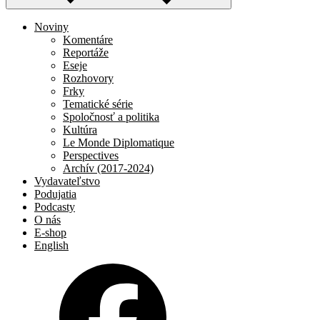
Noviny
Komentáre
Reportáže
Eseje
Rozhovory
Frky
Tematické série
Spoločnosť a politika
Kultúra
Le Monde Diplomatique
Perspectives
Archív (2017-2024)
Vydavateľstvo
Podujatia
Podcasty
O nás
E-shop
English