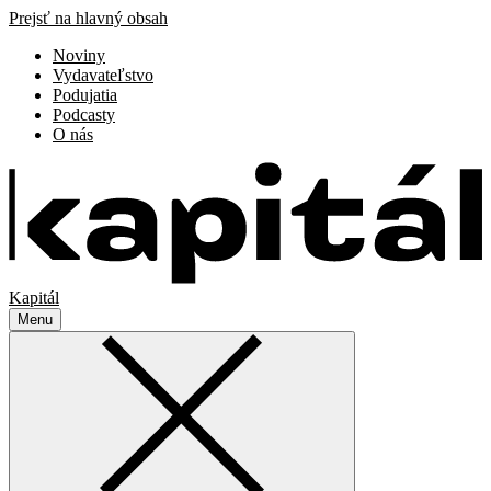
Prejsť na hlavný obsah
Noviny
Vydavateľstvo
Podujatia
Podcasty
O nás
Kapitál
Menu