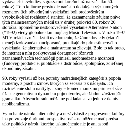
vydavateľstiev/indies, s grass-root koreňmi už na začiatku 50.
rokov). Toto kultúrne prostredie narástlo do takých významných
rozmerov (ich pôvodnými vysielačmi boli predovšetkým
vysokoškolské rozhlasové stanice), že zaznamenalo záujem práve
tých mainstreamových médií už v druhej polovici 80. rokov 20.
storočia. Spomeňme neskorovečerné vysielanie Alternative Nation
(*1992) vtedy globálne dominujúcej Music Television. V roku 1997
MTV reláciu zrušila kvôli uvedomeniu, že žánre dovtedy (viac či
menej) izolované/emancipované, prenikajú do prime-timeového
vysielania, že alternatíva a mainstream sa zlievajú. Bolo to tak preto,
že internet a ním poskytovaná dostupnosť rôznych
zaznamenávacích technológií priniesli neobmedzené možnosti
(ľudovej) produkcie, publikácie a distribúcie, spolupráce, zdieľanej
ekonómie, zásahu.
90. roky vyrástli už bez potreby nadradenejších kategórií z popola
moderny, z prachu izmov, ktorých sa secesia tak nádejala. Ich
roztrieštenie slohu na štýly, -izmy = koniec monizmu priniesol síce
úžasne generatívnu dynamiku pojmotvorby, ale žiadnu záväznejšiu
gramatiku. Absenciu rádu môžeme pokladať aj za jedno z tkanív
neoliberalizmu.
Vyprchanie nároku alternativity a nezávislosti z progresívnej kultúry
iba potvrdzuje úprimnú prospektívnosť – nemôžeme mať predsa
taký politický nárok, ktorého uskutočnenie nie je ani aspoň