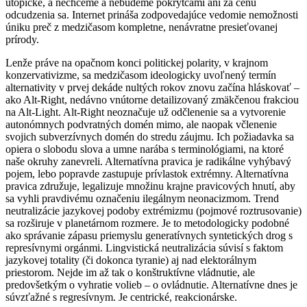
utopické, a nechceme a nebudeme pokrytcami ani za cenu
odcudzenia sa. Internet prináša zodpovedajúce vedomie nemožnosti
úniku preč z medzičasom kompletne, nenávratne presieťovanej
prírody.
Lenže práve na opačnom konci politickej polarity, v krajnom
konzervativizme, sa medzičasom ideologicky uvoľnený termín
alternativity v prvej dekáde nultých rokov znovu začína hláskovať –
ako Alt-Right, nedávno vnútorne detailizovaný zmäkčenou frakciou
na Alt-Light. Alt-Right neoznačuje už odčlenenie sa a vytvorenie
autonómnych podvratných domén mimo, ale naopak včlenenie
svojich subverzívnych domén do stredu záujmu. Ich požiadavka sa
opiera o slobodu slova a umne narába s terminológiami, na ktoré
naše okruhy zanevreli. Alternatívna pravica je radikálne vyhýbavý
pojem, lebo popravde zastupuje prívlastok extrémny. Alternatívna
pravica združuje, legalizuje množinu krajne pravicových hnutí, aby
sa vyhli pravdivému označeniu ilegálnym neonacizmom. Trend
neutralizácie jazykovej podoby extrémizmu (pojmové roztrusovanie)
sa rozširuje v planetárnom rozmere. Je to metodologicky podobné
ako správanie zápasu priemyslu generatívnych syntetických drog s
represívnymi orgánmi. Lingvistická neutralizácia súvisí s faktom
jazykovej totality (či dokonca tyranie) aj nad elektorálnym
priestorom. Nejde im až tak o konštruktívne vládnutie, ale
predovšetkým o vyhratie volieb – o ovládnutie. Alternatívne dnes je
súvzťažné s regresívnym. Je centrické, reakcionárske.