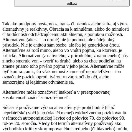
odkaz
Tak ako predpony post-, neo-, trans- či pseudo- alebo sub-, aj výraz
alternatívny je reaktívny. Obracia sa k minulému, alebo do minulosti
či budúcnosti odchádzajúcemu aktuálnemu, s ponukou možnosti.
Alternatívne (alter- = to druhé) nie je podmet, ale nádejeplný
prísudok. Nie je entitou sám osebe, ale iba jej generickou črtou.
Alternatívne sa rodí mimo, alebo vo vnútri pojmu, ku ktorému je
kritické. Alternatívne (z natívneho, z prírodného, z narodeného) nás
z neho smeruje von – tvoriť to druhé, alebo sa chce podieľať na
zmene priamo toho prvého pojmu v jeho jadre. Alternatívne môže
byť kontra-, anti-, čo však nemusí znamenať nepriateľstvo – iba
označenie pozície oproti, tvárou v tvár, z očí do očí, alebo
samozrejme aj legitímne odvrátenie sa.
Alternatívne môže označovať inakosť a v preexponovanej
zosobnenosti značiť schizofrénnosť.
Súčasné používanie výrazu alternatívny je protichodné (či až
nepriateľské) voči jeho (viac či menej) exkluzívnemu poziciovaniu
v rámcoch autonomistickej ľavice od polovice 70. do polovice 90.
rokov 20. storočia. Vtedy bol termín alternatívny používaný ako
východisko kritiky skorumpovaného stredného (či hlavného) prúdu,