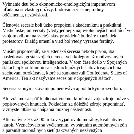
Vyhnanie detí bolo ekonomicko-ontologickým imperatívom
hľadania si vlastnej obživy, budovania vlastnej rodiny —
odčlenenia, nezávislosti.
Členovia secesie boli úzko prepojení s akademikmi a praktikmi
Medicínskej univerzity (vtedy jednej z najrevolučnejších inštitúcií vo
svojom odbore na svete), skrz pravidelné budoáre manželiek
profesorov. Dialóg umení a vied bol vtedy výrazne fertilný.
Musím pripomenúť, že viedenská secesia nebola prvou, iba
nasledovala gestá svojich nemeckých kolegov už motivovaných
parížskou spolkovou inteligenciou. V tom čase došlo v Spojených
štátoch aj k odtrhnutiu sa siedmich južných štátov trvajúcich na
zachovaní otrokárstva, ktoré sa samonazvali Confederate States of
America. Ten akt nazývame secesiou v Spojených štátoch.
Secesia sa inými slovami pomenováva aj politickým rozvodom.
Ale vráťme sa späť k alternatívnemu, ktoré má svoje zdroje práve v
popisovaných hnutiach. Pokladám za dôležité zdroje pripomínať,
v zmysle hlbšieho chápania možnej následnosti.
Alternatívne 70. až 90. rokov vyjadrovalo morálny, kvalitatívny
nárok. Vyznačovalo sa vyčlenením, vytváraním autonómnych zón
a parainštitucionálnych sietí (takzvaných nezávislých