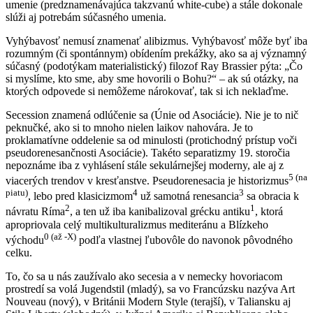
umenie (predznamenávajúca takzvanú white-cube) a stále dokonale
slúži aj potrebám súčasného umenia.
Vyhýbavosť nemusí znamenať alibizmus. Vyhýbavosť môže byť iba
rozumným (či spontánnym) obídením prekážky, ako sa aj významný
súčasný (podotýkam materialistický) filozof Ray Brassier pýta: „Čo
si myslíme, kto sme, aby sme hovorili o Bohu?“ – ak sú otázky, na
ktorých odpovede si nemôžeme nárokovať, tak si ich neklaďme.
Secession znamená odlúčenie sa (Únie od Asociácie). Nie je to nič
peknučké, ako si to mnoho nielen laikov nahovára. Je to
proklamatívne oddelenie sa od minulosti (protichodný prístup voči
pseudorenesančnosti Asociácie). Takéto separatizmy 19. storočia
nepoznáme iba z vyhlásení stále sekulárnejšej moderny, ale aj z
5 (na
viacerých trendov v kresťanstve. Pseudorenesacia je historizmus
piatu)
4
3
, lebo pred klasicizmom
už samotná renesancia
sa obracia k
2
1
návratu Ríma
, a ten už iba kanibalizoval grécku antiku
, ktorá
apropriovala celý multikulturalizmus mediteránu a Blízkeho
0 (až -X)
východu
podľa vlastnej ľubovôle do navonok pôvodného
celku.
To, čo sa u nás zaužívalo ako secesia a v nemecky hovoriacom
prostredí sa volá Jugendstil (mladý), sa vo Francúzsku nazýva Art
Nouveau (nový), v Británii Modern Style (terajší), v Taliansku aj