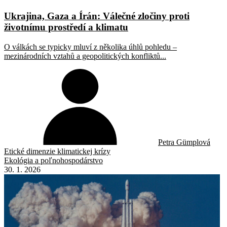
Ukrajina, Gaza a Írán: Válečné zločiny proti
životnímu prostředí a klimatu
O válkách se typicky mluví z několika úhlů pohledu –
mezinárodních vztahů a geopolitických konfliktů...
Petra Gümplová
Etické dimenzie klimatickej krízy
Ekológia a poľnohospodárstvo
30. 1. 2026