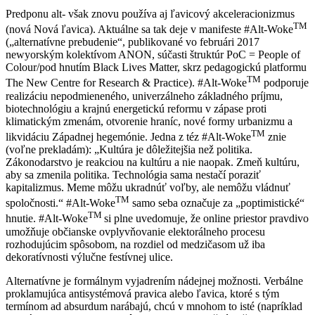
Predponu alt- však znovu používa aj ľavicový akceleracionizmus
TM
(nová Nová ľavica). Aktuálne sa tak deje v manifeste #Alt-Woke
(„alternatívne prebudenie“, publikované vo februári 2017
newyorským kolektívom ANON, súčasti štruktúr PoC = People of
Colour/pod hnutím Black Lives Matter, skrz pedagogickú platformu
TM
The New Centre for Research & Practice). #Alt-Woke
podporuje
realizáciu nepodmieneného, univerzálneho základného príjmu,
biotechnológiu a krajnú energetickú reformu v zápase proti
klimatickým zmenám, otvorenie hraníc, nové formy urbanizmu a
TM
likvidáciu Západnej hegemónie. Jedna z téz #Alt-Woke
znie
(voľne prekladám): „Kultúra je dôležitejšia než politika.
Zákonodarstvo je reakciou na kultúru a nie naopak. Zmeň kultúru,
aby sa zmenila politika. Technológia sama nestačí poraziť
kapitalizmus. Meme môžu ukradnúť voľby, ale nemôžu vládnuť
TM
spoločnosti.“ #Alt-Woke
samo seba označuje za „poptimistické“
TM
hnutie. #Alt-Woke
si plne uvedomuje, že online priestor pravdivo
umožňuje občianske ovplyvňovanie elektorálneho procesu
rozhodujúcim spôsobom, na rozdiel od medzičasom už iba
dekoratívnosti výlučne festívnej ulice.
Alternatívne je formálnym vyjadrením nádejnej možnosti. Verbálne
proklamujúca antisystémová pravica alebo ľavica, ktoré s tým
termínom ad absurdum narábajú, chcú v mnohom to isté (napríklad