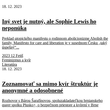
18. 12. 2023
Iný svet je nutný, ale Sophie Lewis ho
neponúka
Preklad utopického manifestu o rodinnom abolicionizme Abolish the
family, Manifesto for care and liberation je v susednom Česku „taký
úspešný“...
2023 12 Fetiš
Feminizmus a kvír
Literatúra
18. 12. 2023
Zoznamovať sa mimo kvír štruktúr je
anonymné a odosobnené
Rozhovor s Bárou Šarafínovou, spoluzakladateľkou brnianskeho
queer spolku Plusko+, o bezpečnom priestore a kvírení v Brne