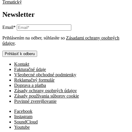
Tematický
Newsletter
Email*
Prihlásením na odber, súhlasíte so
Zásadami ochrany osobných
údajov
.
Prihlásiť k odberu
Kontakt
Fakturačné údaje
Všeobecné obchodné podmienky
Reklamačný formulár
Doprava a platba
Zásady ochrany osobných údajov
Zásady používania súborov cookie
Povinné zverejňovanie
Facebook
Instagram
SoundCloud
Youtube