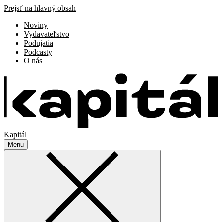
Prejsť na hlavný obsah
Noviny
Vydavateľstvo
Podujatia
Podcasty
O nás
Kapitál
Menu