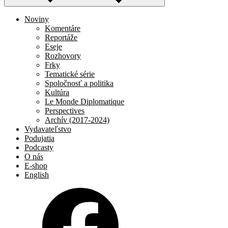
Noviny
Komentáre
Reportáže
Eseje
Rozhovory
Frky
Tematické série
Spoločnosť a politika
Kultúra
Le Monde Diplomatique
Perspectives
Archív (2017-2024)
Vydavateľstvo
Podujatia
Podcasty
O nás
E-shop
English