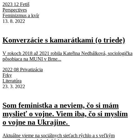
2023 12 Fetiš
Perspectives
Feminizmus a kvír
13. 8. 2022
Konverzácie s kamarátkami (o triede)
V rokoch 2018 až 2021 robila Kateřina Nedbálková, sociologička
pôsobiaca na MUNI v Brne...
2022 08 Privatizácia
Frky
Literatúra
23. 3. 2022
Som feministka a neviem, čo si mám
myslieť o vojne. Viem iba, čo si myslím
o vojne na Ukrajine.
Aktuálne vieme na sociálnych sieťach rýchlo a s veľkým