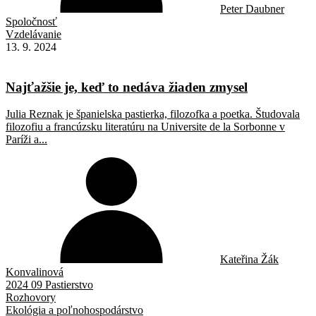
Peter Daubner
Spoločnosť
Vzdelávanie
13. 9. 2024
Najťažšie je, keď to nedáva žiaden zmysel
Julia Reznak je španielska pastierka, filozofka a poetka. Študovala
filozofiu a francúzsku literatúru na Universite de la Sorbonne v
Paríži a...
Kateřina Žák
Konvalinová
2024 09 Pastierstvo
Rozhovory
Ekológia a poľnohospodárstvo