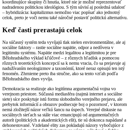
koordinujúce skupiny či hnutia, ktoré nie je možné reprezentovať
nadradenou politickou ideológiou. S tým súvisí aj posledná udalosť
– hybridizácia: kapitalizmus nemožno viac popísať ako jednotný
celok, preto je voči nemu také náročné postaviť politickú alternatívu.
Keď časti prerastajú celok
Na súčasný systém teda vyvíjajú tlak nielen environmentálne, ale aj
sociálne faktory – rastie sociálne napätie, odpor a nedôvera v
legitimitu systému. Napätie medzi legalitou a legitimitou je pre
Bělohradského výklad kľúčové – z rôznych hľadísk a pomocou
rôznych teoretických koncepcií sa k nemu vracia, čo sa prejavuje aj
nadužívaním neologizmov a taxonómií, ktoré neraz opisujú ten istý
fenomén. Zhrnieme preto iba stručne, ako sa tento vzťah podľa
Bělohradského dnes vyvíja.
Demokracia sa realizuje ako legitímna argumentačná vojna vo
verejnom priestore. Súčasná mediasféra (najmä internet a sociálne
siete) síce poskytuje istú formu slobodného verejného prejavu, ale
prebytok informácií a obrazov podnecuje boj o pozornosť, v ktorom
nemá zložitejší názor veľkú šancu na úspech. Verejné diskusie na
sociálnych sieťach sa stále viac emancipujú od argumentačných
autorít (politických a akademických elít), tie sú dokonca napádané a
dehonestované. Vzdelané elity zas pokladajú názory vybočujúce z