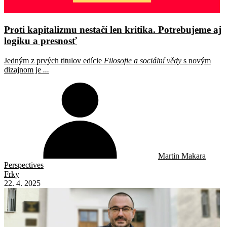
Proti kapitalizmu nestačí len kritika. Potrebujeme aj
logiku a presnosť
Jedným z prvých titulov edície
Filosofie a sociální vědy
s novým
dizajnom je
...
Martin Makara
Perspectives
Frky
22. 4. 2025