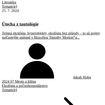
Literatúra
Tematický
25. 7. 2024
Útecha z tautológie
Temná ekológia, hyperobjekty, ekológia bez prírody – to sú pojmy
najčastejšie spájané s filozofiou Timothy Morton*a...
Jakub Huba
2024 07 Mesto a klíma
Ekológia a poľnohospodárstvo
Tematický