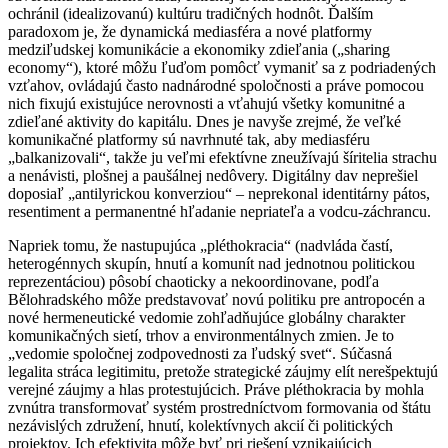
ochránil (idealizovanú) kultúru tradičných hodnôt. Ďalším
paradoxom je, že dynamická mediasféra a nové platformy
medziľudskej komunikácie a ekonomiky zdieľania („sharing
economy“), ktoré môžu ľuďom pomôcť vymaniť sa z podriadených
vzťahov, ovládajú často nadnárodné spoločnosti a práve pomocou
nich fixujú existujúce nerovnosti a vťahujú všetky komunitné a
zdieľané aktivity do kapitálu. Dnes je navyše zrejmé, že veľké
komunikačné platformy sú navrhnuté tak, aby mediasféru
„balkanizovali“, takže ju veľmi efektívne zneužívajú šíritelia strachu
a nenávisti, plošnej a paušálnej nedôvery. Digitálny dav neprešiel
doposiaľ „antilyrickou konverziou“ – neprekonal identitárny pátos,
resentiment a permanentné hľadanie nepriateľa a vodcu-záchrancu.
Napriek tomu, že nastupujúca „pléthokracia“ (nadvláda častí,
heterogénnych skupín, hnutí a komunít nad jednotnou politickou
reprezentáciou) pôsobí chaoticky a nekoordinovane, podľa
Bělohradského môže predstavovať novú politiku pre antropocén a
nové hermeneutické vedomie zohľadňujúce globálny charakter
komunikačných sietí, trhov a environmentálnych zmien. Je to
„vedomie spoločnej zodpovednosti za ľudský svet“. Súčasná
legalita stráca legitimitu, pretože strategické záujmy elít nerešpektujú
verejné záujmy a hlas protestujúcich. Práve pléthokracia by mohla
zvnútra transformovať systém prostredníctvom formovania od štátu
nezávislých združení, hnutí, kolektívnych akcií či politických
projektov. Ich efektivita môže byť pri riešení vznikajúcich