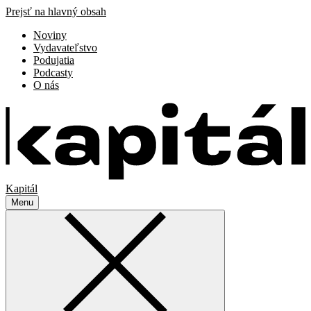
Prejsť na hlavný obsah
Noviny
Vydavateľstvo
Podujatia
Podcasty
O nás
Kapitál
Menu