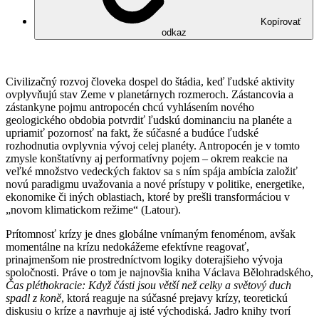
Kopírovať
odkaz
Civilizačný rozvoj človeka dospel do štádia, keď ľudské aktivity
ovplyvňujú stav Zeme v planetárnych rozmeroch. Zástancovia a
zástankyne pojmu antropocén chcú vyhlásením nového
geologického obdobia potvrdiť ľudskú dominanciu na planéte a
upriamiť pozornosť na fakt, že súčasné a budúce ľudské
rozhodnutia ovplyvnia vývoj celej planéty. Antropocén je v tomto
zmysle konštatívny aj performatívny pojem – okrem reakcie na
veľké množstvo vedeckých faktov sa s ním spája ambícia založiť
novú paradigmu uvažovania a nové prístupy v politike, energetike,
ekonomike či iných oblastiach, ktoré by prešli transformáciou v
„novom klimatickom režime“ (Latour).
Prítomnosť krízy je dnes globálne vnímaným fenoménom, avšak
momentálne na krízu nedokážeme efektívne reagovať,
prinajmenšom nie prostredníctvom logiky doterajšieho vývoja
spoločnosti. Práve o tom je najnovšia kniha Václava Bělohradského,
Čas pléthokracie:
Když části jsou větší než celky a světový duch
spadl z koně
, ktorá reaguje na súčasné prejavy krízy, teoretickú
diskusiu o kríze a navrhuje aj isté východiská. Jadro knihy tvorí