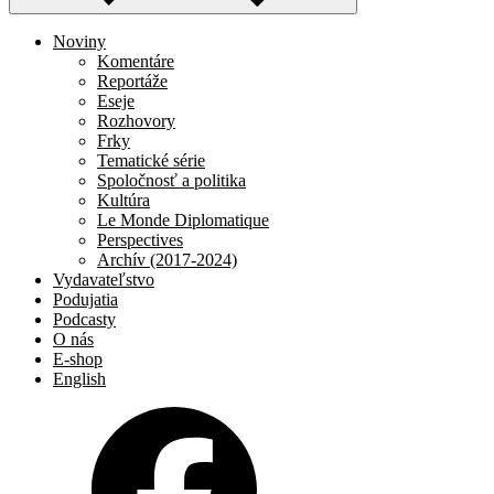
Noviny
Komentáre
Reportáže
Eseje
Rozhovory
Frky
Tematické série
Spoločnosť a politika
Kultúra
Le Monde Diplomatique
Perspectives
Archív (2017-2024)
Vydavateľstvo
Podujatia
Podcasty
O nás
E-shop
English