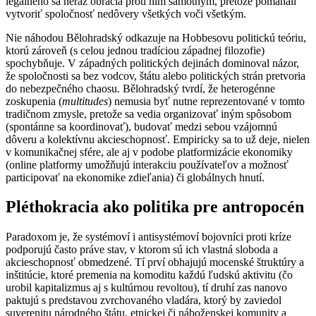
legálneho sa neraz obracia proti nim samotným, pretože pomáhali
vytvoriť spoločnosť nedôvery všetkých voči všetkým.
Nie náhodou Bělohradský odkazuje na Hobbesovu politickú teóriu,
ktorú zároveň (s celou jednou tradíciou západnej filozofie)
spochybňuje. V západných politických dejinách dominoval názor,
že spoločnosti sa bez vodcov, štátu alebo politických strán pretvoria
do nebezpečného chaosu. Bělohradský tvrdí, že heterogénne
zoskupenia (
multitudes
) nemusia byť nutne reprezentované v tomto
tradičnom zmysle, pretože sa vedia organizovať iným spôsobom
(spontánne sa koordinovať), budovať medzi sebou vzájomnú
dôveru a kolektívnu akcieschopnosť. Empiricky sa to už deje, nielen
v komunikačnej sfére, ale aj v podobe platformizácie ekonomiky
(online platformy umožňujú interakciu používateľov a možnosť
participovať na ekonomike zdieľania) či globálnych hnutí.
Pléthokracia ako politika pre antropocén
Paradoxom je, že systémoví i antisystémoví bojovníci proti kríze
podporujú často práve stav, v ktorom sú ich vlastná sloboda a
akcieschopnosť obmedzené. Tí prví obhajujú mocenské štruktúry a
inštitúcie, ktoré premenia na komoditu každú ľudskú aktivitu (čo
urobil kapitalizmus aj s kultúrnou revoltou), tí druhí zas nanovo
paktujú s predstavou zvrchovaného vladára, ktorý by zaviedol
suverenitu národného štátu, etnickej či náboženskej komunity a