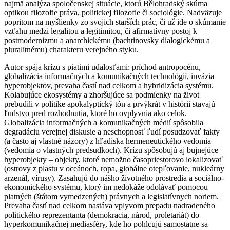
najmä analýza spoločenskej situácie, ktorú Bělohradský skúma
optikou filozofie práva, politickej filozofie či sociológie. Nadväzuje
popritom na myšlienky zo svojich starších prác, či už ide o skúmanie
vzťahu medzi legalitou a legitimitou, či afirmatívny postoj k
postmodernizmu a anarchickému (bachtinovsky dialogickému a
pluralitnému) charakteru verejného styku.
Autor spája krízu s piatimi udalosťami: príchod antropocénu,
globalizácia informačných a komunikačných technológií, invázia
hyperobjektov, prevaha častí nad celkom a hybridizácia systému.
Kolabujúce ekosystémy a zhoršujúce sa podmienky na život
prebudili v politike apokalyptický tón a prvýkrát v histórii stavajú
ľudstvo pred rozhodnutia, ktoré ho ovplyvnia ako celok.
Globalizácia informačných a komunikačných médií spôsobila
degradáciu verejnej diskusie a neschopnosť ľudí posudzovať fakty
(a často aj vlastné názory) z hľadiska hermeneutického vedomia
(vedomia o vlastných predsudkoch). Krízu spôsobujú aj bujnejúce
hyperobjekty – objekty, ktoré nemožno časopriestorovo lokalizovať
(ostrovy z plastu v oceánoch, ropa, globálne otepľovanie, nukleárny
arzenál, vírusy). Zasahujú do nášho životného prostredia a sociálno-
ekonomického systému, ktorý im nedokáže odolávať pomocou
platných (štátom vymedzených) právnych a legislatívnych noriem.
Prevaha častí nad celkom nastáva vplyvom prepadu nadradeného
politického reprezentanta (demokracia, národ, proletariát) do
hyperkomunikačnej mediasféry, kde ho pohlcujú samostatne sa