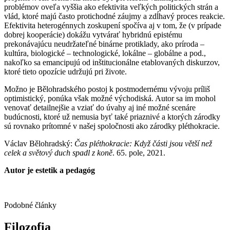
problémov oveľa vyššia ako efektivita veľkých politických strán a
vlád, ktoré majú často protichodné záujmy a zdĺhavý proces reakcie.
Efektivita heterogénnych zoskupení spočíva aj v tom, že (v prípade
dobrej kooperácie) dokážu vytvárať hybridnú epistému
prekonávajúcu neudržateľné binárne protiklady, ako príroda –
kultúra, biologické – technologické, lokálne – globálne a pod.,
nakoľko sa emancipujú od inštitucionálne etablovaných diskurzov,
ktoré tieto opozície udržujú pri živote.
Možno je Bělohradského postoj k postmodernému vývoju príliš
optimistický, ponúka však možné východiská. Autor sa im mohol
venovať detailnejšie a vziať do úvahy aj iné možné scenáre
budúcnosti, ktoré už nemusia byť také priaznivé a ktorých zárodky
sú rovnako prítomné v našej spoločnosti ako zárodky pléthokracie.
Václav Bělohradský:
Čas pléthokracie: Když části jsou větší než
celek a světový duch spadl z koně
. 65. pole, 2021.
Autor je estetik a pedagóg
Podobné články
Filozofia