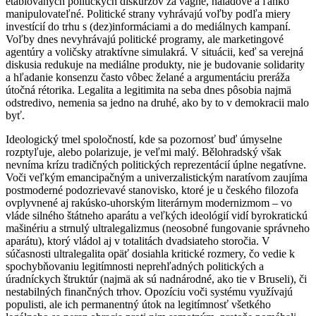
etablovaných politických diskurzov za vágne, náladové a ľahko
manipulovateľné. Politické strany vyhrávajú voľby podľa miery
investícií do trhu s (dez)informáciami a do mediálnych kampaní.
Voľby dnes nevyhrávajú politické programy, ale marketingové
agentúry a voličsky atraktívne simulakrá. V situácii, keď sa verejná
diskusia redukuje na mediálne produkty, nie je budovanie solidarity
a hľadanie konsenzu často vôbec želané a argumentáciu preráža
útočná rétorika. Legalita a legitimita na seba dnes pôsobia najmä
odstredivo, nemenia sa jedno na druhé, ako by to v demokracii malo
byť.
Ideologický tmel spoločností, kde sa pozornosť buď úmyselne
rozptyľuje, alebo polarizuje, je veľmi malý. Bělohradský však
nevníma krízu tradičných politických reprezentácií úplne negatívne.
Voči veľkým emancipačným a univerzalistickým naratívom zaujíma
postmoderné podozrievavé stanovisko, ktoré je u českého filozofa
ovplyvnené aj rakúsko-uhorským literárnym modernizmom – vo
vláde silného štátneho aparátu a veľkých ideológií vidí byrokratickú
mašinériu a strnulý ultralegalizmus (neosobné fungovanie správneho
aparátu), ktorý vládol aj v totalitách dvadsiateho storočia. V
súčasnosti ultralegalita opäť dosiahla kritické rozmery, čo vedie k
spochybňovaniu legitímnosti neprehľadných politických a
úradníckych štruktúr (najmä ak sú nadnárodné, ako tie v Bruseli), či
nestabilných finančných trhov. Opozíciu voči systému využívajú
populisti, ale ich permanentný útok na legitímnosť všetkého