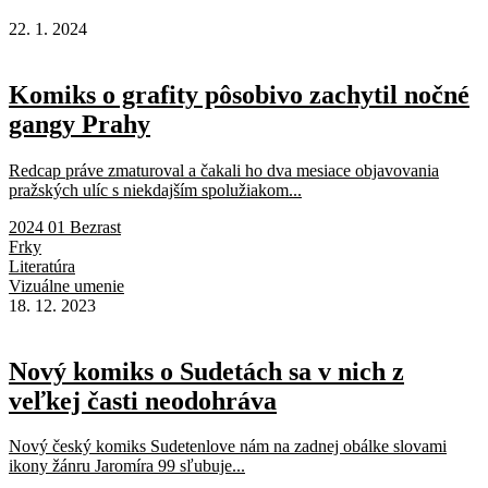
22. 1. 2024
Komiks o grafity pôsobivo zachytil nočné
gangy Prahy
Redcap práve zmaturoval a čakali ho dva mesiace objavovania
pražských ulíc s niekdajším spolužiakom...
2024 01 Bezrast
Frky
Literatúra
Vizuálne umenie
18. 12. 2023
Nový komiks o Sudetách sa v nich z
veľkej časti neodohráva
Nový český komiks Sudetenlove nám na zadnej obálke slovami
ikony žánru Jaromíra 99 sľubuje...