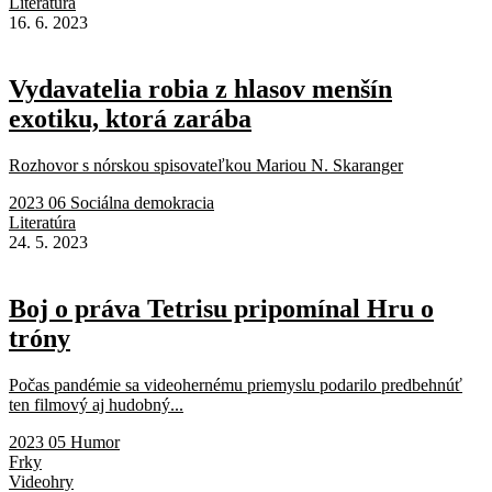
Literatúra
16. 6. 2023
Vydavatelia robia z hlasov menšín
exotiku, ktorá zarába
Rozhovor s nórskou spisovateľkou Mariou N. Skaranger
2023 06 Sociálna demokracia
Literatúra
24. 5. 2023
Boj o práva Tetrisu pripomínal Hru o
tróny
Počas pandémie sa videohernému priemyslu podarilo predbehnúť
ten filmový aj hudobný...
2023 05 Humor
Frky
Videohry