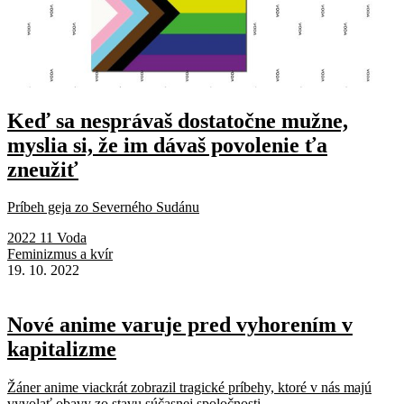
Keď sa nesprávaš dostatočne mužne,
myslia si, že im dávaš povolenie ťa
zneužiť
Príbeh geja zo Severného Sudánu
2022 11 Voda
Feminizmus a kvír
19. 10. 2022
Nové anime varuje pred vyhorením v
kapitalizme
Žáner anime viackrát zobrazil tragické príbehy, ktoré v nás majú
vyvolať obavy zo stavu súčasnej spoločnosti...