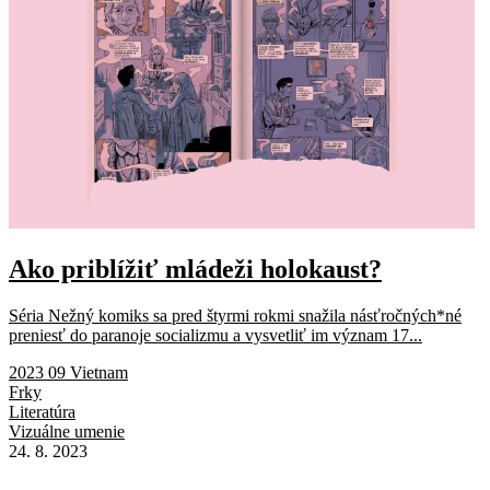
Ako priblížiť mládeži holokaust?
Séria Nežný komiks sa pred štyrmi rokmi snažila násťročných*né
preniesť do paranoje socializmu a vysvetliť im význam 17...
2023 09 Vietnam
Frky
Literatúra
Vizuálne umenie
24. 8. 2023