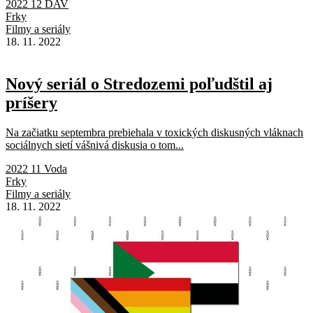
2022 12 DAV
Frky
Filmy a seriály
18. 11. 2022
Nový seriál o Stredozemi poľudštil aj
príšery
Na začiatku septembra prebiehala v toxických diskusných vláknach
sociálnych sietí vášnivá diskusia o tom...
2022 11 Voda
Frky
Filmy a seriály
18. 11. 2022