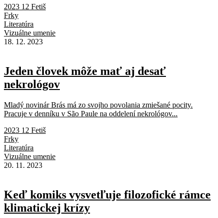
2023 12 Fetiš
Frky
Literatúra
Vizuálne umenie
18. 12. 2023
Jeden človek môže mať aj desať
nekrológov
Mladý novinár Brás má zo svojho povolania zmiešané pocity.
Pracuje v denníku v São Paule na oddelení nekrológov...
2023 12 Fetiš
Frky
Literatúra
Vizuálne umenie
20. 11. 2023
Keď komiks vysvetľuje filozofické rámce
klimatickej krízy