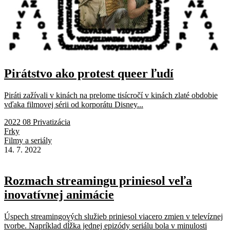
Pirátstvo ako protest queer ľudí
Piráti zažívali v kinách na prelome tisícročí v kinách zlaté obdobie
vďaka filmovej sérii od korporátu Disney...
2022 08 Privatizácia
Frky
Filmy a seriály
14. 7. 2022
Rozmach streamingu priniesol veľa
inovatívnej animácie
Úspech streamingových služieb priniesol viacero zmien v televíznej
tvorbe. Napríklad dĺžka jednej epizódy seriálu bola v minulosti