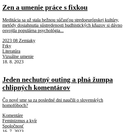
Zen a umenie práce s fixkou
Meditácia sa už stala bežnou súčasťou stredoeurópskej kultúry,
metódy dosiahnutia sústredenosti budhistických kňazov si dávno
osvojila populárna psychológia...
2023 08 Zemiaky
Frky
Literatúra
Vizuálne umenie
18. 8. 2023
Jeden nechutný outing a plná žumpa
chlipných komentárov
Čo nové sme sa za posledné dni naučili o slovenských
homofóboch?
Komentáre
Feminizmus a kvír
Spoločnosť
16. 7. 2023