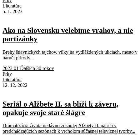
Frky
Literatúra
5. 1. 2023
Ako na Slovensku velebíme vrahov, a nie
partizánky
Brehy štiavnických tajchov, vilky na vydláždených uliciach, mesto v
náruči prírody...
2023 01 Ďalších 30 rokov
Frky
Literatúra
12. 12. 2022
Seriál o Alžbete II. sa blíži k záveru,
opakuje svoje staré šlágre
Dramatizácia života nedávno zosnulej Alžbety II. patrila v
predchádzajúcich sezónach k vrcholom súčasnej televíznej tvorby...