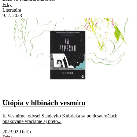
Frky
Literatúra
9. 2. 2023
Utópia v hlbinách vesmíru
K Vesmírnej odysei Stanleyho Kubricka sa po desaťročiach
opakovane vraciame aj preto...
2023 02 Dieťa