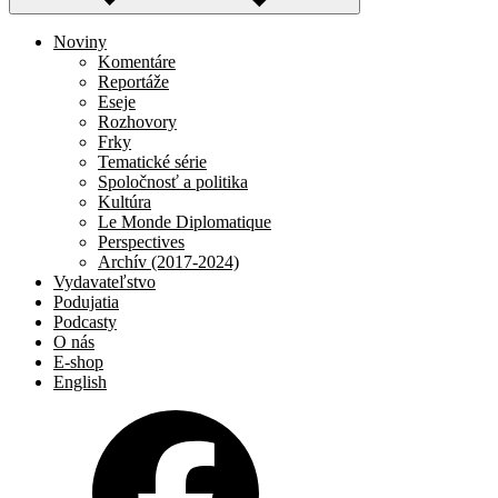
Noviny
Komentáre
Reportáže
Eseje
Rozhovory
Frky
Tematické série
Spoločnosť a politika
Kultúra
Le Monde Diplomatique
Perspectives
Archív (2017-2024)
Vydavateľstvo
Podujatia
Podcasty
O nás
E-shop
English