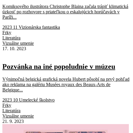
Komiksového ilustrátora Christophe Blaina začala trápiť klimatická
úzkosť po rozhovore s priateľkou o eskalujúcich horúčavách v
Paríži...
2023 11 Vizionárska fantastika
Frky
Literatúra
Vizuálne umenie
17. 10. 2023
Pozvánka na iné popoludnie v múzeu
Výnimočná belgická grafická novela Hubert pôsobí na prvý pohľad
ako reklama na galériu Musées royaux des Beaux-Arts de
Belgique...
2023 10 Umelecké školstvo
Frky
Literatúra
Vizuálne umenie
21. 9. 2023