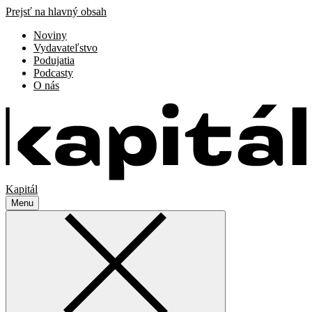
Prejsť na hlavný obsah
Noviny
Vydavateľstvo
Podujatia
Podcasty
O nás
Kapitál
Menu