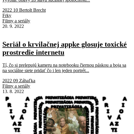
2022 10 Bertolt Brecht
Frky
Filmy a seriály
20. 9. 2022
Seriál o krvilačnej appke glosuje toxické
prostredie internetu
Tí, čo si prelepujú kameru na notebooku čiernou páskou a boja sa
na sociálne siete pridať čo i len jeden portrét...
2022 09 Záhaľka
Filmy a seriály
13. 8. 2022