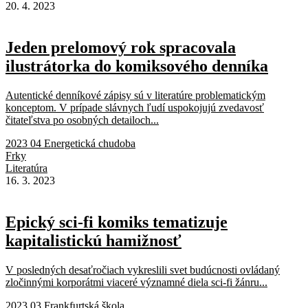
20. 4. 2023
Jeden prelomový rok spracovala
ilustrátorka do komiksového denníka
Autentické denníkové zápisy sú v literatúre problematickým
konceptom. V prípade slávnych ľudí uspokojujú zvedavosť
čitateľstva po osobných detailoch...
2023 04 Energetická chudoba
Frky
Literatúra
16. 3. 2023
Epický sci-fi komiks tematizuje
kapitalistickú hamižnosť
V posledných desaťročiach vykreslili svet budúcnosti ovládaný
zločinnými korporátmi viaceré významné diela sci-fi žánru...
2023 03 Frankfurtská škola