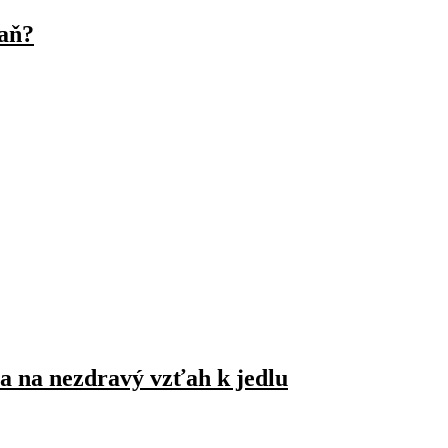
raň?
a na nezdravý vzťah k jedlu