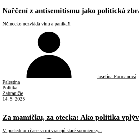
Nařčení z antisemitismu jako politická zb
Německo nezvládá vinu a panikaří
Josefína Formanová
Palestína
Politika
Zahraničie
14. 5. 2025
Za mamičku, za otecka: Ako politika vplýv
V poslednom čase sa mi vracajú staré spomienky...