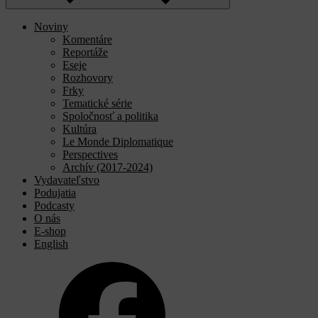
Noviny
Komentáre
Reportáže
Eseje
Rozhovory
Frky
Tematické série
Spoločnosť a politika
Kultúra
Le Monde Diplomatique
Perspectives
Archív (2017-2024)
Vydavateľstvo
Podujatia
Podcasty
O nás
E-shop
English