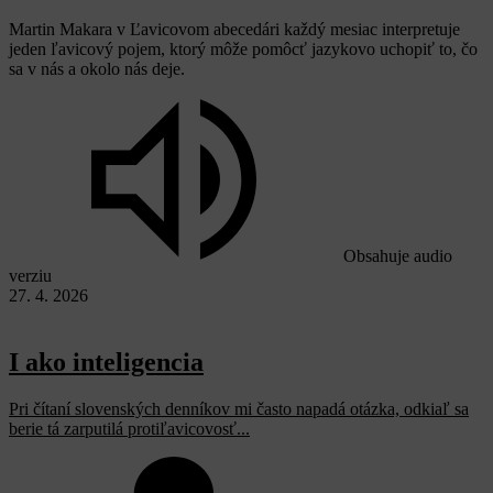
Martin Makara v Ľavicovom abecedári každý mesiac interpretuje
jeden ľavicový pojem, ktorý môže pomôcť jazykovo uchopiť to, čo
sa v nás a okolo nás deje.
Obsahuje audio
verziu
27. 4. 2026
I ako inteligencia
Pri čítaní slovenských denníkov mi často napadá otázka, odkiaľ sa
berie tá zarputilá protiľavicovosť...