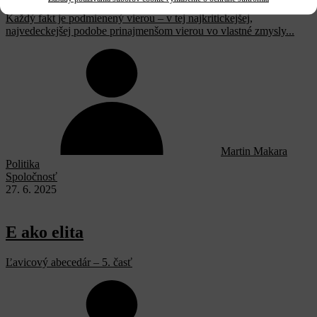
Každý fakt je podmienený vierou – v tej najkritickejšej,
najvedeckejšej podobe prinajmenšom vierou vo vlastné zmysly...
Martin Makara
Politika
Spoločnosť
27. 6. 2025
E ako elita
Ľavicový abecedár – 5. časť