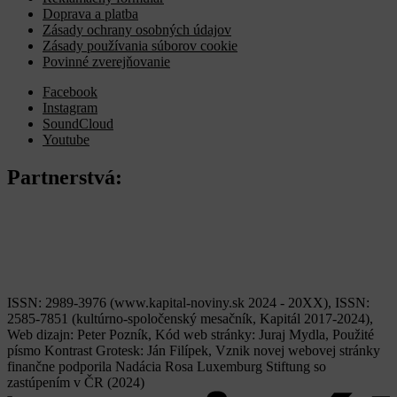
Doprava a platba
Zásady ochrany osobných údajov
Zásady používania súborov cookie
Povinné zverejňovanie
Facebook
Instagram
SoundCloud
Youtube
Partnerstvá:
ISSN: 2989-3976 (www.kapital-noviny.sk 2024 - 20XX), ISSN:
2585-7851 (kultúrno-spoločenský mesačník, Kapitál 2017-2024),
Web dizajn: Peter Pozník, Kód web stránky: Juraj Mydla, Použité
písmo Kontrast Grotesk: Ján Filípek, Vznik novej webovej stránky
finančne podporila Nadácia Rosa Luxemburg Stiftung so
zastúpením v ČR (2024)