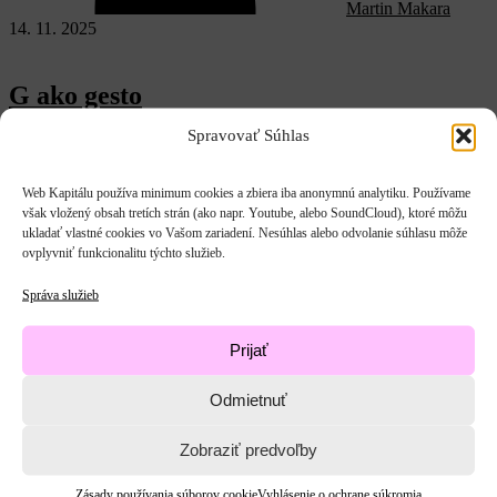
Martin Makara
14. 11. 2025
G ako gesto
Spravovať Súhlas
Keď Donald Trump začiatkom tohto roka nastúpil po druhý raz do
prezidentského úradu...
Web Kapitálu používa minimum cookies a zbiera iba anonymnú analytiku. Používame
však vložený obsah tretích strán (ako napr. Youtube, alebo SoundCloud), ktoré môžu
ukladať vlastné cookies vo Vašom zariadení. Nesúhlas alebo odvolanie súhlasu môže
ovplyvniť funkcionalitu týchto služieb.
Správa služieb
Prijať
Martin Makara
Politika
Spoločnosť
Odmietnuť
6. 10. 2025
Zobraziť predvoľby
F ako fámy
Zásady používania súborov cookie
Vyhlásenie o ochrane súkromia