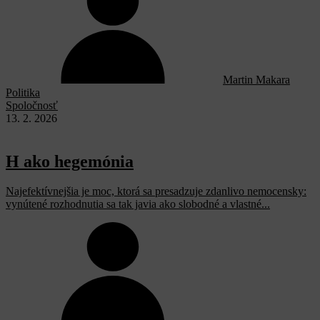
Martin Makara
Politika
Spoločnosť
13. 2. 2026
H ako hegemónia
Najefektívnejšia je moc, ktorá sa presadzuje zdanlivo nemocensky:
vynútené rozhodnutia sa tak javia ako slobodné a vlastné...