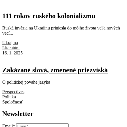
111 rokov ruského kolonializmu
Ruská invázia na Ukrajinu priniesla do môjho života veľa nových
vecí...
Ukrajina
Literatúra
16. 1. 2025
Zakázané slová, zmenené priezviská
O politickej povahe jazyka
Perspectives
Politika
Spoločnosť
Newsletter
Email*