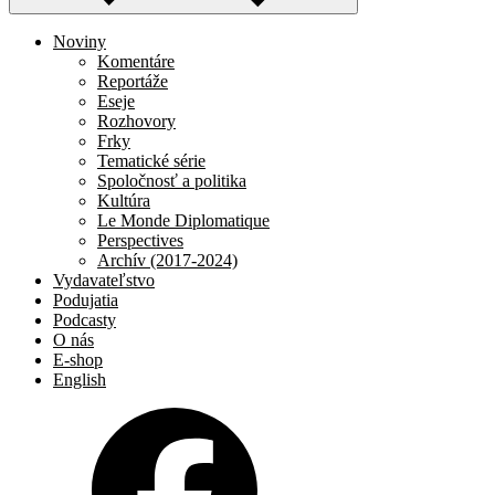
Noviny
Komentáre
Reportáže
Eseje
Rozhovory
Frky
Tematické série
Spoločnosť a politika
Kultúra
Le Monde Diplomatique
Perspectives
Archív (2017-2024)
Vydavateľstvo
Podujatia
Podcasty
O nás
E-shop
English