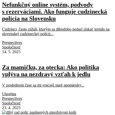
Nefunkčný online systém, podvody
s rezerváciami. Ako funguje cudzinecká
polícia na Slovensku
Cudzinci, často zúfalí, ktorým sa dlhodobo nedarí získať termín na
slovenskej cudzineckej polícii...
Perspectives
Spoločnosť
14. 5. 2025
Za mamičku, za otecka: Ako politika
vplýva na nezdravý vzťah k jedlu
V poslednom čase sa mi vracajú staré spomienky...
Ukrajina
Perspectives
Spoločnosť
23. 4. 2025