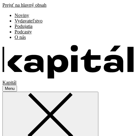
Prejsť na hlavný obsah
Noviny
Vydavateľstvo
Podujatia
Podcasty
O nás
Kapitál
Menu