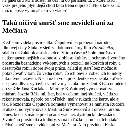
na galérke SNS a dostať sa cez ňu do parlamentu, z ktorého ich
však pre jeho plynulejší chod bolo treba odpratať. No a kde sa už
môžu lepšie vynímať ako vo vláde?
Takú ničivú smršť sme nevideli ani za
Mečiara
Keď som videla prezidentku Čaputovú na preberaní národnej
filmovej ceny Slnko v sieti za dokumentárny film
Prezidentka
,
stiahlo mi žalúdok a stislo srdce. V tom čase už bolo množstvo
najkompetentnejších osobností z oblasti kultúry a ochrany životného
prostredia beznádejne vykopnutých z pozícií, na ktorých si roky a
desaťročia robili dobre svoju prácu. Mladí aj starší bez možnosti
pokračovať v tom, čo vedia robiť, čo ich baví a vôbec ich to nikdy
lukratívne neživilo. Nech už to voči prezidentke vyznie akokoľvek
nespravodlivo, vybavilo sa mi v mysli, ako prezident Kiska odmietol
po vražde Jána Kuciaka a Martiny Kušnírovej vymenovať za
ministra Jozefa Ráža ml. Iste, bol v celkom inej situácii, vláda sa
rekonštruovala, nebolo po voľbách, mal v rukách iné karty, ale aj
tak. Prezidentka Čaputová odmietla vymenovať za ministra Rudolfa
Huliaka, no vymenovala Martinu Šimkovičovú a Tomáša Tarabu.
Dnes, keď už máme pred očami viac než dystopickú devastáciu
životného prostredia a kultúry, sa na to ťažko spomína, lebo takú
ničivú smršť sme nevideli ani za Mečiara. A to prezident Kiska