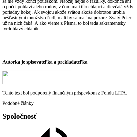
sa nie vždy končí potleskom. Naozaj nejde o fazuľky, dokonca ani
o počet pohlaví alebo rodov, v čom mali títo chlapci a dievčatá vždy
poriadny hokej. Ak svojou akože svätou akože dobrotou urobia
nešťastnými množstvo ľudí, mali by sa mať na pozore. Svätý Peter
už na nich čaká. A ako vieme z Písma, to bol teda sakramentsky
tvrdohlavý chlapík.
Autorka
je spisovateľka a prekladateľka
Tento text bol podporený finančným príspevkom z Fondu LITA.
Podobné články
Spoločnosť