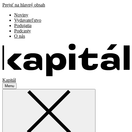
Prejsť na hlavný obsah
Noviny
Vydavateľstvo
Podujatia
Podcasty
O nás
Kapitál
Menu