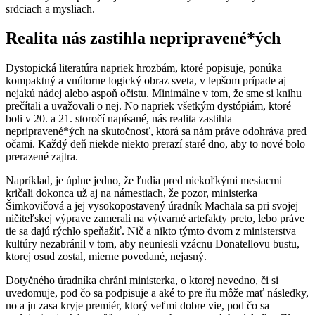
srdciach a mysliach.
Realita nás zastihla nepripravené*ých
Dystopická literatúra napriek hrozbám, ktoré popisuje, ponúka
kompaktný a vnútorne logický obraz sveta, v lepšom prípade aj
nejakú nádej alebo aspoň očistu. Minimálne v tom, že sme si knihu
prečítali a uvažovali o nej. No napriek všetkým dystópiám, ktoré
boli v 20. a 21. storočí napísané, nás realita zastihla
nepripravené*ých na skutočnosť, ktorá sa nám práve odohráva pred
očami. Každý deň niekde niekto prerazí staré dno, aby to nové bolo
prerazené zajtra.
Napríklad, je úplne jedno, že ľudia pred niekoľkými mesiacmi
kričali dokonca už aj na námestiach, že pozor, ministerka
Šimkovičová a jej vysokopostavený úradník Machala sa pri svojej
ničiteľskej výprave zamerali na výtvarné artefakty preto, lebo práve
tie sa dajú rýchlo speňažiť. Nič a nikto týmto dvom z ministerstva
kultúry nezabránil v tom, aby neuniesli vzácnu Donatellovu bustu,
ktorej osud zostal, mierne povedané, nejasný.
Dotyčného úradníka chráni ministerka, o ktorej nevedno, či si
uvedomuje, pod čo sa podpisuje a aké to pre ňu môže mať následky,
no a ju zasa kryje premiér, ktorý veľmi dobre vie, pod čo sa