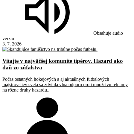
Obsahuje audio
verziu
3. 7. 2026
Vitajte v najväčšej komunite tipérov. Hazard ako
daň zo zúfalstva
Počas ostatných hokejových a aj aktuálnych futbalových
majstrovstiev sveta sa zdvihla vlna odporu proti množstvu reklamy
na rôzne druhy hazardu...