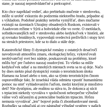
stane, je naozaj nepredvídateľné a prekvapivé.
Kto chce napríklad vedieť, ako prebiehalo mučenie v stredoveku,
môže si urobiť exkurziu do podzemia niektorého hradu, prípadne aj
s výkladom. Podobné praktiky netreba vymýšľať, dnes mučiarne
existujú na územiach Ukrajiny obsadených Ruskom, existovali v
Asadovom režime v Sýrii a bohviekde ešte vo svete. O metódach,
sofistikovanejších než v stredoveku alebo kedykoľvek v histórii, ale
aj rovnako brutálnych, vypovedajú svedectvá preživších i stopy krvi
na stenách priestorov, kde sa to dialo a stále deje.
Katastrofické filmy či dystopické romány z ostatných desaťročí
navodzovali atmosféru zmaru, ekologickej hrôzy, vykresľovali
neobývateľný svet bez nádeje, poukazovali na problémy, ktoré
môžu byť pre ľudstvo naozaj osudovými. To všetko sa môže
kedykoľvek udiať a na mnohých miestach sveta sa to aj deje. Načo
by dnes niekto písal dystopický román o teroristickom útoku
Hamasu na Izrael alebo o tom, ako sa týmto teroristickým činom
ospravedlňuje fakt, že izraelská vláda odmieta vpustiť humanitárnu
pomoc na smrť vyhladovaným ľuďom, medzi ktorými je množstvo
detí? Nie dystópiou, ale realitou sa stáva to, že dokonca aj súcit
s trpiacimi niekedy vyvoláva v spoločnosti nebezpečne výbušné
vášne voči súčasným aj potenciálne budúcim trpiacim. Hrôzu
nemusia vyvolávať „len“ bojové polia či zbombardované mestá.
Rozbušky sa odpaľujú aj cez nástražné výbušné systémy v našich