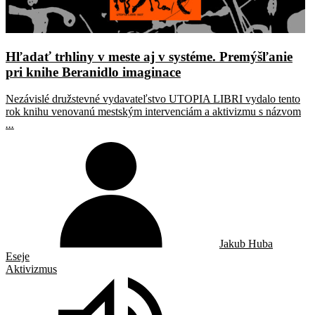
Hľadať trhliny v meste aj v systéme. Premýšľanie
pri knihe Beranidlo imaginace
Nezávislé družstevné vydavateľstvo UTOPIA LIBRI vydalo tento
rok knihu venovanú mestským intervenciám a aktivizmu s názvom
...
Jakub Huba
Eseje
Aktivizmus