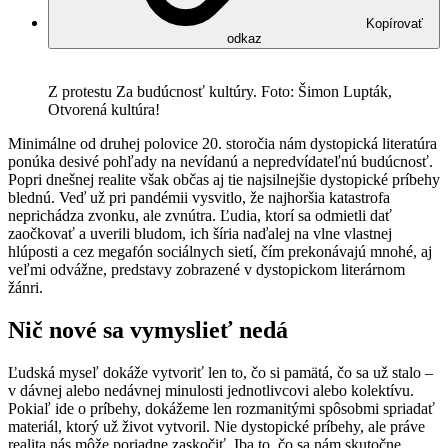
Kopírovať
odkaz
Z protestu Za budúcnosť kultúry. Foto: Šimon Lupták,
Otvorená kultúra!
Minimálne od druhej polovice 20. storočia nám dystopická literatúra
ponúka desivé pohľady na nevídanú a nepredvídateľnú budúcnosť.
Popri dnešnej realite však občas aj tie najsilnejšie dystopické príbehy
blednú. Veď už pri pandémii vysvitlo, že najhoršia katastrofa
neprichádza zvonku, ale zvnútra. Ľudia, ktorí sa odmietli dať
zaočkovať a uverili bludom, ich šíria naďalej na vlne vlastnej
hlúposti a cez megafón sociálnych sietí, čím prekonávajú mnohé, aj
veľmi odvážne, predstavy zobrazené v dystopickom literárnom
žánri.
Nič nové sa vymyslieť nedá
Ľudská myseľ dokáže vytvoriť len to, čo si pamätá, čo sa už stalo –
v dávnej alebo nedávnej minulosti jednotlivcovi alebo kolektívu.
Pokiaľ ide o príbehy, dokážeme len rozmanitými spôsobmi spriadať
materiál, ktorý už život vytvoril. Nie dystopické príbehy, ale práve
realita nás môže poriadne zaskočiť. Iba to, čo sa nám skutočne