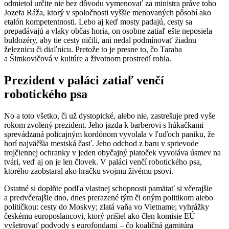
odmietol určite nie bez dôvodu vymenovať za ministra práve toho
Jozefa Ráža, ktorý v spoločnosti vyššie menovaných pôsobí ako
etalón kompetentnosti. Lebo aj keď mosty padajú, cesty sa
prepadávajú a vlaky občas horia, on osobne zatiaľ ešte neposiela
buldozéry, aby tie cesty ničili, ani nedal podmínovať žiadnu
železnicu či diaľnicu. Pretože to je presne to, čo Taraba
a Šimkovičová v kultúre a životnom prostredí robia.
Prezident v paláci zatiaľ venčí
robotického psa
No a toto všetko, či už dystopické, alebo nie, zastrešuje pred vyše
rokom zvolený prezident. Jeho jazda k barberovi s húkačkami
sprevádzaná policajným kordónom vyvolala v ľuďoch paniku, že
horí najväčšia mestská časť. Jeho odchod z baru v sprievode
trojčlennej ochranky v jeden obyčajný piatoček vyvoláva úsmev na
tvári, veď aj on je len človek. V paláci venčí robotického psa,
ktorého zaobstaral ako hračku svojmu živému psovi.
Ostatné si doplňte podľa vlastnej schopnosti pamätať si včerajšie
a predvčerajšie dno, dnes prerazené tým či oným politikom alebo
političkou: cesty do Moskvy; zlatá vaňa vo Vietname; vyhrážky
českému europoslancovi, ktorý prišiel ako člen komisie EÚ
vyšetrovať podvody s eurofondami – čo koaličná garnitúra