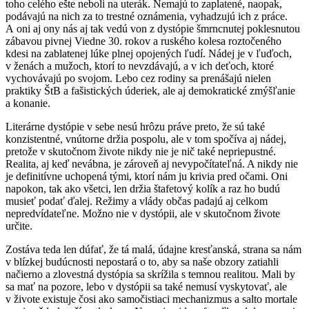
toho celého ešte neboli na uterák. Nemajú to zaplatené, naopak,
podávajú na nich za to trestné oznámenia, vyhadzujú ich z práce.
A oni aj ony nás aj tak vedú von z dystópie šmrncnutej poklesnutou
zábavou pivnej Viedne 30. rokov a ruského kolesa roztočeného
kdesi na zablatenej lúke plnej opojených ľudí. Nádej je v ľuďoch,
v ženách a mužoch, ktorí to nevzdávajú, a v ich deťoch, ktoré
vychovávajú po svojom. Lebo cez rodiny sa prenášajú nielen
praktiky ŠtB a fašistických úderiek, ale aj demokratické zmýšľanie
a konanie.
Literárne dystópie v sebe nesú hrôzu práve preto, že sú také
konzistentné, vnútorne držia pospolu, ale v tom spočíva aj nádej,
pretože v skutočnom živote nikdy nie je nič také nepriepustné.
Realita, aj keď nevábna, je zároveň aj nevypočítateľná. A nikdy nie
je definitívne uchopená tými, ktorí nám ju krivia pred očami. Oni
napokon, tak ako všetci, len držia štafetový kolík a raz ho budú
musieť podať ďalej. Režimy a vlády občas padajú aj celkom
nepredvídateľne. Možno nie v dystópii, ale v skutočnom živote
určite.
Zostáva teda len dúfať, že tá malá, údajne kresťanská, strana sa nám
v blízkej budúcnosti nepostará o to, aby sa naše obzory zatiahli
načierno a zlovestná dystópia sa skrížila s temnou realitou. Mali by
sa mať na pozore, lebo v dystópii sa také nemusí vyskytovať, ale
v živote existuje čosi ako samočistiaci mechanizmus a salto mortale