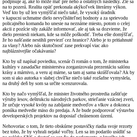
podpisuje aj, aké to môže mať pre neho a ostatných následky. Zle sa
na to pozerá. Realita opäť prekonala akýkoľvek literárny výkon.
Veď kto by už len vymýšľal niečo také, že vysoký úradník
v kapucni uchmatne dielo nevyčísliteľnej hodnoty a za sprievodu
policajného komanda ho unesie na neznáme miesto, potom o celej
akcii z pozície sily zakáže informovať, ale aj tak sa dozvieme, že
dielo preniesli niekam, kde sa môže poškodiť. Treba ešte domýšľať,
že ho našťastie nestihli previezť cez hranice? Alebo je to pritiahnuté
za vlasy? Alebo nás skutočnosť zase prekvapí viac ako
najbláznivejšie očakávania?
Kto by už napísal poviedku, scenár či román o tom, že ministerka
kultúry v zasadačke ministerstva zorganizovala prezentáciu salónu
krásy a márnivo, a veru aj márne, sa tam aj sama skrášľovala? Ak by
som si ako autorka v slabej chvíľke niečo také rozšafne vymyslela,
na druhý deň by som sa určite scenzurovala.
Kto by načo vymýšľal, že minister životného prostredia zaštiťuje
výruby lesov, deštrukciu národných parkov, strieľanie vzácnej zveri,
že určuje vysoké kvóty na zabíjanie medveďov a vlkov a dokonca
ponúka medvedie mäso do predaja. A že bude podporovať výstavbu
developerských projektov na doposiaľ chránenom území.
Nehovoriac o tom, že tieto obskúrne postavičky riadia svoje rezorty
bez toho, že by vyhrali nejaké voľby. Len sa im podarilo usídliť sa