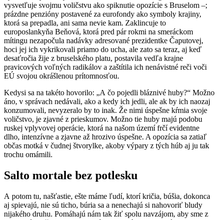
vysvetľuje svojmu voličstvu ako spiknutie opozície s Bruselom –;
prázdne penzióny postavené za eurofondy ako symboly krajiny,
ktorá sa prepadla, ani sama nevie kam. Zaklincuje to
europoslankyňa Beňová, ktorá pred pár rokmi na smeráckom
mítingu nezapočula nadávky adresované prezidentke Čaputovej,
hoci jej ich vykrikovali priamo do ucha, ale zato sa teraz, aj keď
desaťročia žije z bruselského platu, postavila vedľa krajne
pravicových voľných radikálov a zaštítila ich nenávistné reči voči
EÚ svojou okrášlenou prítomnosťou.
Kedysi sa na takéto hovorilo: „A čo pojedli bláznivé huby?“ Možno
áno, v správach nedávali, ako a kedy ich jedli, ale ak by ich naozaj
konzumovali, nevyzeralo by to inak. Že nimi úspešne kŕmia svoje
voličstvo, je zjavné z prieskumov. Možno tie huby majú podobu
ruskej vplyvovej operácie, ktorá na našom území frčí evidentne
dlho, intenzívne a zjavne až hrozivo úspešne. A opozícia sa zatiaľ
občas motká v čudnej štvorylke, akoby výpary z tých húb aj ju tak
trochu omámili.
Salto mortale bez potlesku
A potom tu, našťastie, ešte máme ľudí, ktorí kričia, búšia, dokonca
aj spievajú, nie sú ticho, búria sa a nenechajú si nahovoriť bludy
nijakého druhu. Pomáhajú nám tak žiť spolu navzájom, aby sme z