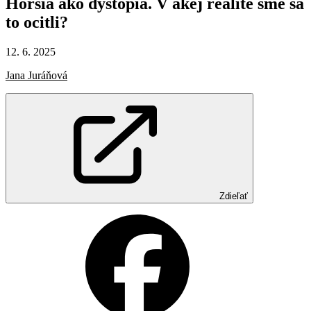
Horšia
ako
dystópia.
V akej
realite
sme
sa
to
ocitli?
12. 6. 2025
Jana Juráňová
Zdieľať