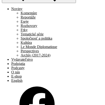
Noviny
Komentáre
Reportáže
Eseje
Rozhovory
Frky
Tematické série
Spoločnosť a politika
Kultúra
Le Monde Diplomatique
Perspectives
Archív (2017-2024)
Vydavateľstvo
Podujatia
Podcasty
O nás
E-shop
English