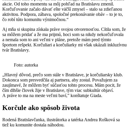
akcie. Od toho momentu sa môj pohľad na Bratislavu zmenil.
Korčuľovanie začalo dávať ešte väčší zmysel – stalo sa zdieľanou
aktivitou. Podpora, zábava, spoločné prekonávanie obáv – to je to,
čo robí túto komunitu výnimočnou.“
Aj mňa si skupina získala práve svojou otvorenosťou. Cítila som, že
sa môžem pridať a že ma prijmú, hoci som sa nikdy nekorčuľovala
a nemala som to ani veľmi v pláne, pretože mám pred týmto
športom rešpekt. Korčuliari a korčuliarky mi však ukázali inkluzívnu
tvár Bratislavy.
Foto: autorka
„Hlavný dôvod, prečo som stále v Bratislave, je korčuliarsky klub.
Dokonca som presvedčila aj partnera, aby zostal. Považujem za
zaujímavé, že môžem byť súčasťou tohto procesu. Mám pocit, že
čím dlhšie človek žije v Bratislave, tým viac subkultúr objaví.
A práve to ma na meste veľmi baví,” konštatuje Giada.
Korčule ako spôsob života
Rodená Bratislavčanka, ilustrátorka a tatérka Andrea Rošková sa
tiež ku komunite dostala náhodou.