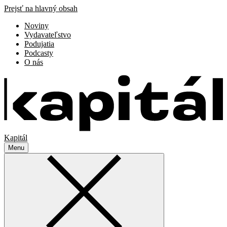
Prejsť na hlavný obsah
Noviny
Vydavateľstvo
Podujatia
Podcasty
O nás
Kapitál
Menu