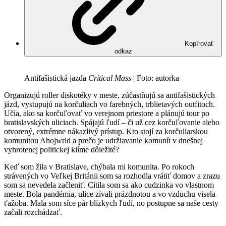
Kopírovať
odkaz
Antifašistická jazda
Critical Mass
| Foto: autorka
Organizujú roller diskotéky v meste, zúčastňujú sa antifašistických
jázd, vystupujú na korčuliach vo farebných, trblietavých outfitoch.
Učia, ako sa korčuľovať vo verejnom priestore a plánujú tour po
bratislavských uliciach. Spájajú ľudí – či už cez korčuľovanie alebo
otvorený, extrémne nákazlivý prístup. Kto stojí za korčuliarskou
komunitou Ahojwrld a prečo je udržiavanie komunít v dnešnej
vyhrotenej politickej klíme dôležité?
Keď som žila v Bratislave, chýbala mi komunita. Po rokoch
strávených vo Veľkej Británii som sa rozhodla vrátiť domov a zrazu
som sa nevedela začleniť. Cítila som sa ako cudzinka vo vlastnom
meste. Bola pandémia, ulice zívali prázdnotou a vo vzduchu visela
ťažoba. Mala som síce pár blízkych ľudí, no postupne sa naše cesty
začali rozchádzať.