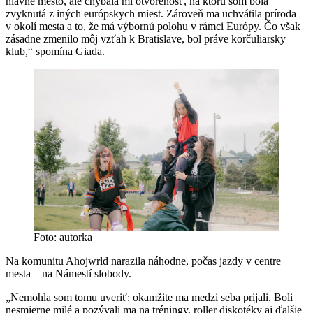
hlavné mesto, ale chýbala mi otvorenosť, na ktorú som bola
zvyknutá z iných európskych miest. Zároveň ma uchvátila príroda
v okolí mesta a to, že má výbornú polohu v rámci Európy. Čo však
zásadne zmenilo môj vzťah k Bratislave, bol práve korčuliarsky
klub,“ spomína Giada.
Foto: autorka
Na komunitu Ahojwrld narazila náhodne, počas jazdy v centre
mesta – na Námestí slobody.
„Nemohla som tomu uveriť: okamžite ma medzi seba prijali. Boli
nesmierne milé a pozývali ma na tréningy, roller diskotéky aj ďalšie