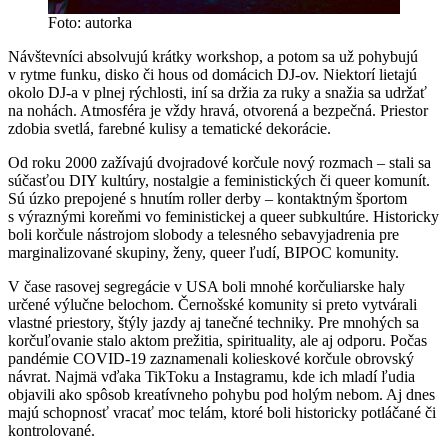
Foto: autorka
Návštevníci absolvujú krátky workshop, a potom sa už pohybujú
v rytme funku, disko či hous od domácich DJ-ov. Niektorí lietajú
okolo DJ-a v plnej rýchlosti, iní sa držia za ruky a snažia sa udržať
na nohách. Atmosféra je vždy hravá, otvorená a bezpečná. Priestor
zdobia svetlá, farebné kulisy a tematické dekorácie.
Od roku 2000 zažívajú dvojradové korčule nový rozmach – stali sa
súčasťou DIY kultúry, nostalgie a feministických či queer komunít.
Sú úzko prepojené s hnutím roller derby – kontaktným športom
s výraznými koreňmi vo feministickej a queer subkultúre. Historicky
boli korčule nástrojom slobody a telesného sebavyjadrenia pre
marginalizované skupiny, ženy, queer ľudí, BIPOC komunity.
V čase rasovej segregácie v USA boli mnohé korčuliarske haly
určené výlučne belochom. Černošské komunity si preto vytvárali
vlastné priestory, štýly jazdy aj tanečné techniky. Pre mnohých sa
korčuľovanie stalo aktom prežitia, spirituality, ale aj odporu. Počas
pandémie COVID-19 zaznamenali kolieskové korčule obrovský
návrat. Najmä vďaka TikToku a Instagramu, kde ich mladí ľudia
objavili ako spôsob kreatívneho pohybu pod holým nebom. Aj dnes
majú schopnosť vracať moc telám, ktoré boli historicky potláčané či
kontrolované.