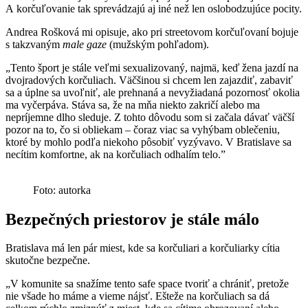
A korčuľovanie tak sprevádzajú aj iné než len oslobodzujúce pocity.
Andrea Rošková mi opisuje, ako pri streetovom korčuľovaní bojuje
s takzvaným
male gaze
(mužským pohľadom).
„Tento šport je stále veľmi sexualizovaný, najmä, keď žena jazdí na
dvojradových korčuliach. Väčšinou si chcem len zajazdiť, zabaviť
sa a úplne sa uvoľniť, ale prehnaná a nevyžiadaná pozornosť okolia
ma vyčerpáva. Stáva sa, že na mňa niekto zakričí alebo ma
nepríjemne dlho sleduje. Z tohto dôvodu som si začala dávať väčší
pozor na to, čo si obliekam – čoraz viac sa vyhýbam oblečeniu,
ktoré by mohlo podľa niekoho pôsobiť vyzývavo. V Bratislave sa
necítim komfortne, ak na korčuliach odhalím telo.”
Foto: autorka
Bezpečných priestorov je stále málo
Bratislava má len pár miest, kde sa korčuliari a korčuliarky cítia
skutočne bezpečne.
„V komunite sa snažíme tento safe space tvoriť a chrániť, pretože
nie všade ho máme a vieme nájsť. Ešteže na korčuliach sa dá