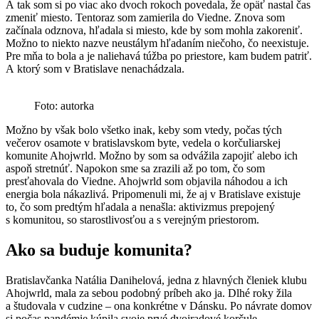
A tak som si po viac ako dvoch rokoch povedala, že opäť nastal čas
zmeniť miesto. Tentoraz som zamierila do Viedne. Znova som
začínala odznova, hľadala si miesto, kde by som mohla zakoreniť.
Možno to niekto nazve neustálym hľadaním niečoho, čo neexistuje.
Pre mňa to bola a je naliehavá túžba po priestore, kam budem patriť.
A ktorý som v Bratislave nenachádzala.
Foto: autorka
Možno by však bolo všetko inak, keby som vtedy, počas tých
večerov osamote v bratislavskom byte, vedela o korčuliarskej
komunite Ahojwrld. Možno by som sa odvážila zapojiť alebo ich
aspoň stretnúť. Napokon sme sa zrazili až po tom, čo som
presťahovala do Viedne. Ahojwrld som objavila náhodou a ich
energia bola nákazlivá. Pripomenuli mi, že aj v Bratislave existuje
to, čo som predtým hľadala a nenašla: aktivizmus prepojený
s komunitou, so starostlivosťou a s verejným priestorom.
Ako sa buduje komunita?
Bratislavčanka Natália Danihelová, jedna z hlavných členiek klubu
Ahojwrld, mala za sebou podobný príbeh ako ja. Dlhé roky žila
a študovala v cudzine – ona konkrétne v Dánsku. Po návrate domov
si počas pandémie kúpila svoje prvé dvojradové korčule.