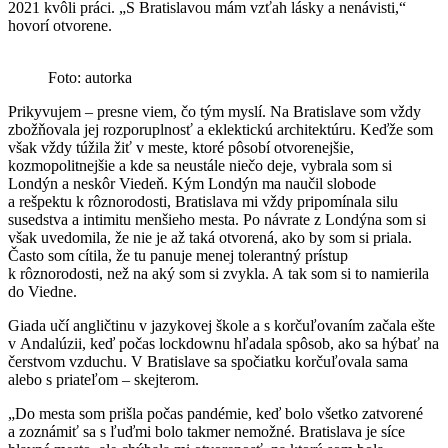
2021 kvôli práci. „S Bratislavou mám vzťah lásky a nenávisti,“
hovorí otvorene.
Foto: autorka
Prikyvujem – presne viem, čo tým myslí. Na Bratislave som vždy
zbožňovala jej rozporuplnosť a eklektickú architektúru. Keďže som
však vždy túžila žiť v meste, ktoré pôsobí otvorenejšie,
kozmopolitnejšie a kde sa neustále niečo deje, vybrala som si
Londýn a neskôr Viedeň. Kým Londýn ma naučil slobode
a rešpektu k rôznorodosti, Bratislava mi vždy pripomínala silu
susedstva a intimitu menšieho mesta. Po návrate z Londýna som si
však uvedomila, že nie je až taká otvorená, ako by som si priala.
Často som cítila, že tu panuje menej tolerantný prístup
k rôznorodosti, než na aký som si zvykla. A tak som si to namierila
do Viedne.
Giada učí angličtinu v jazykovej škole a s korčuľovaním začala ešte
v Andalúzii, keď počas lockdownu hľadala spôsob, ako sa hýbať na
čerstvom vzduchu. V Bratislave sa spočiatku korčuľovala sama
alebo s priateľom – skejterom.
„Do mesta som prišla počas pandémie, keď bolo všetko zatvorené
a zoznámiť sa s ľuďmi bolo takmer nemožné. Bratislava je síce