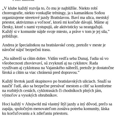
„V klube každý rozvíja to, čo mu je najbližšie. Niekto robí
choreografie, niekto vonkajšie tréningy, ja s kamarátkou Soňou
organizujeme streetové jazdy Bratislavou. Baví ma ulica, mestský
priestor, aktivizmus a voľnosť, ktorú mi korčule dávajú. Máme aj
členky, ktoré s nami vystupujú, ale aktivisticky sa neangažujú.
Každý si v komunite nájde svoje miesto, a práve v tom je jej sila,”
približuje.
Andrea je špecialistkou na bratislavské cesty, pretože v meste je
náročné nájsť bezpečnú trasu.
„Na nábreží sa cítim dobre. Vidím vedľa seba Dunaj, ľudia sú vo
všeobecnosti zhovievaví, sú zvyknutí aj na cyklistov. Rada
využívam aj cyklotrasu na Vajanského nábreží, pretože je dostatočne
široká a cítim sa viac chránená pred dopravou.”
Každý štvrtok jazdí skupinovo po bratislavských uliciach. Snaží sa
naučiť ľudí, ako sa bezpečne presúvať mestom a cítiť sa komfortne
na rozbitých cestách, cyklotrasách či chodníkoch plných jám,
výmoľov a vysokých obrubníkov.
Hoci každý v Ahojwrld má vlastný štýl jazdy a iný dôvod, prečo sa
zapája, spoločným menovateľom zostáva potreba komunity, láska
ku korčuľovaniu a k zdieľaniu priestoru.