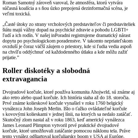
Roman Samotný zároveň varoval, že atmosféra, ktorú vytvára
súčasná koalícia a s ňou úzko prepojená dezinformačná scéna, je
veľmi toxická.
„Časté útoky zo strany vrcholových predstaviteľov či predstaviteliek
štátu majú vážny dopad na psychické zdravie a pohodu LGBTI+
ľudí a ich rodín. V našej inPoradni registrujeme dramatický nárast
dopytu po psychologickom poradenstve. V takomto nepriateľskom
ovzduší je čoraz väčší záujem o priestory, kde si ľudia vedia aspoň
na chvíľu oddýchnuť od každodenného útlaku a kde môžu zažiť
prijatie.”
Roller diskotéky a slobodná
extravagancia
Dvojradové korčule, ktoré používa komunita Ahojwrld, sú známe aj
ako retro alebo quad korčule. Ich história siaha až do 18. storočia.
Prvé známe kolieskové korčule vynašiel v roku 1760 belgický
vynálezca John Joseph Merlin. Išlo o ťažko ovládateľné korčule
s kovovými kolieskami v jednej línii, na ktorých sa nedalo zatáčať.
Skutočný zlom nastal až v roku 1863, keď americký vynálezca
James Leonard Plimpton vytvoril prvé praktické dvojradové
korčule, ktoré umožňovali zatáčanie pomocou náklonu tela. Práve
tento vynález odštartoval korčuliarsky boom v USA aj Európe.