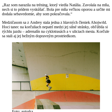
„Raz som narazila na tréning, ktorý viedla Natália. Zavolala na mňa,
nech si to prídem vyskúšať. Bola pre mňa veľkou oporou a určite mi
dodala sebavedomie, aby som pokračovala.“
Medzičasom sa z Andrey stala jedna z hlavných členiek Ahojwrld.
Hoci tanec na korčuliach nepatrí medzi jej silné stránky, obľúbila si
rýchlu jazdu – adrenalín na cyklotrasách a v uliciach mesta. Korčule
sa stali aj jej bežným dopravným prostriedkom.
Foto: autorka