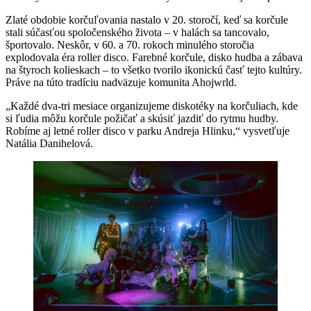
Zlaté obdobie korčuľovania nastalo v 20. storočí, keď sa korčule
stali súčasťou spoločenského života – v halách sa tancovalo,
športovalo. Neskôr, v 60. a 70. rokoch minulého storočia
explodovala éra roller disco. Farebné korčule, disko hudba a zábava
na štyroch kolieskach – to všetko tvorilo ikonickú časť tejto kultúry.
Práve na túto tradíciu nadväzuje komunita Ahojwrld.
„Každé dva-tri mesiace organizujeme diskotéky na korčuliach, kde
si ľudia môžu korčule požičať a skúsiť jazdiť do rytmu hudby.
Robíme aj letné roller disco v parku Andreja Hlinku,“ vysvetľuje
Natália Danihelová.