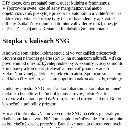
DIY dresy, čím prepájajú punk, queer kultúru a feminizmus.
V športovom svete, kde sú ženy marginalizované alebo
objektivizované, poskytuje priestor na autonómiu a viditeľnosť. Je
inkluzívny: vítané sú rôzne typy tiel, rodové identity aj životné
príbehy. Zatiaľ čo v minulosti dominovali v derby muži, dnes je
najčastejšie spájaný so ženami a feministickými hodnotami.
Stopka v kulisách SNG
Ahojwrld som niekoľkokrát stretla aj vo vonkajších priestoroch
Slovenskej národnej galérie (SNG) na dunajskom nábreží. Vďaka
povoleniu od dnes už bývalej riaditeľky Alexandry Kusej sa mohli
korčuliarky a korčuliari stretávať a trénovať priamo v areáli
zrekonštruovanej galérie – v prekrytom átriu. Spoločne sme si tam
dali kávu či zmrzlinu, a ja som popri tom nakrúcala jazdy, tréningy.
Unikátny priestor SNG prinášal korčuliarkam a korčuliarom hneď
niekoľko benefitov: betón bol jemný a rovný, prístrešok im
poskytoval ochranu pred dažďom, vetrom i ostrým slnkom. Bol to
bezpečný a pohodlný priestor.
V marci tohto roka však nové vedenie SNG na čele s generálnym
riaditeľom Jaroslavom Niňajom stoplo korčuľovanie. Pre komunitu
to bol citeľný zásah, pretože v Bratislave nemajú okrem verejných