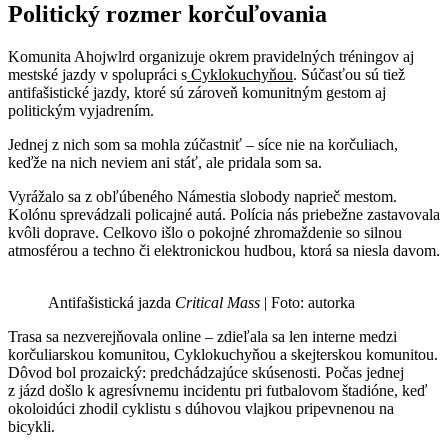
Politický rozmer korčuľovania
Komunita Ahojwlrd organizuje okrem pravidelných tréningov aj
mestské jazdy v spolupráci s
Cyklokuchyňou
. Súčasťou sú tiež
antifašistické jazdy, ktoré sú zároveň komunitným gestom aj
politickým vyjadrením.
Jednej z nich som sa mohla zúčastniť – síce nie na korčuliach,
keďže na nich neviem ani stáť, ale pridala som sa.
Vyrážalo sa z obľúbeného Námestia slobody naprieč mestom.
Kolónu sprevádzali policajné autá. Polícia nás priebežne zastavovala
kvôli doprave. Celkovo išlo o pokojné zhromaždenie so silnou
atmosférou a techno či elektronickou hudbou, ktorá sa niesla davom.
Antifašistická jazda
Critical Mass
| Foto: autorka
Trasa sa nezverejňovala online – zdieľala sa len interne medzi
korčuliarskou komunitou, Cyklokuchyňou a skejterskou komunitou.
Dôvod bol prozaický: predchádzajúce skúsenosti. Počas jednej
z jázd došlo k agresívnemu incidentu pri futbalovom štadióne, keď
okoloidúci zhodil cyklistu s dúhovou vlajkou pripevnenou na
bicykli.