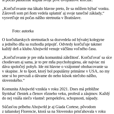
„Korčuľovanie ma lákalo hlavne preto, že sa môžem hýbať vonku.
Zároveň som pri ňom vedela uplatniť aj svoje tanečné základy,“
vysvetľuje mi počas nášho stretnutia v Bratislave.
Foto: autorka
O korčuliarskych stretnutiach sa dozvedela od bývalej kolegyne
a jedného dňa sa rozhodla pripojiť. Odvtedy korčuľuje takmer
každý deň a klubu Ahojwrld venuje väčšinu voľného času.
„Korčuľovanie je pre mňa komunitná záležitosť. Korčuľovať sa síce
chodievam aj sama, je to pre mňa psychohygiena, ale najviac mi
dáva spoločný pohyb. Ide mi hlavne o vzájomné obohacovanie sa
v skupine. Je to šport, ktorý bol populárny primárne v USA, no my
sme si ho prevzali a dávame do neho kúsok niečoho nášho,
slovenského.“
Komunita Ahojwrld vznikla v roku 2021. Dnes má približne
štyridsať členiek a členov rôzneho veku, profesií a záujmov. Každý
do nej vnáša niečo vlastné: perspektívu, schopnosti, nápady.
Súčasťou príbehu Ahojwrld je aj Giada Cortese, pôvodom
z talianskej Florencie, ktorá sa na Slovensko prisťahovala v roku