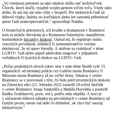
„Vo verejnom priestore sa také situácie môžu stať kedykoľvek.
Človek, ktorý útočil, vyjadril svojím gestom veľmi veľa. Vtedy nám
došlo, že ani my nie sme vždy v bezpečí. Pre niektorých ľudí sú
dúhové vlajky, šnúrky na korčuliach alebo len samotná prítomnosť
queer ľudí neakceptovateľné,“ upozorňuje Natália.
O bezpečných priestoroch, ich kvalite a dostupnosti v Bratislave
som sa neskôr zhovárala aj s Romanom Samotným, manažérom
komunikácie
Iniciatívy Inakosť
. Opísal mi, že registruje snahu
viacerých prevádzok, inštitúcií či zamestnávateľov verejne
deklarovať, že sú queer friendly. A aktívne sa vzdelávať v téme
LGBTI+ ľudí alebo aspoň adekvátne reagovať v prípadoch
verbálnych či fyzických útokov na LGBTI+ ľudí.
„Počas posledných dvoch rokov sme v tejto téme školili vyše 55
organizácií: od mestskej polície cez Galériu mesta Bratislavy či
Múzeum mesta Bratislavy až po veľké firmy. Situácia v centre
Bratislavy sa v porovnaní s tým, čo bolo pred teroristickým útokom
na Zámockej ulici (21. februára 2022 zastrelil 19-ročný útočník
v centre Bratislavy Juraja Vankuliča a Matúša Horvátha a postrelil
Radku Trokšiarovú, pozn. red.), podľa mňa zlepšila. A hoci je
v súčasnosti dúhová nálepka na prevádzkach v centre Bratislavy už
častým javom, mesto má stále čo dobiehať, ak chce byť naozaj
inkluzívnym.”