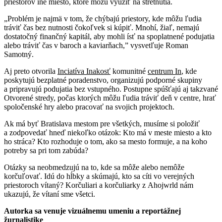
priestorov iné miesto, ktoré môžu využiť na stretnutia.
„Problém je najmä v tom, že chýbajú priestory, kde môžu ľudia
tráviť čas bez nutnosti čokoľvek si kúpiť. Mnohí, žiaľ, nemajú
dostatočný finančný kapitál, aby mohli ísť na spoplatnené podujatia
alebo tráviť čas v baroch a kaviarňach,” vysvetľuje Roman
Samotný.
Aj preto otvorila
Inciatíva Inakosť
komunitné
centrum In
, kde
poskytujú bezplatné poradenstvo, organizujú podporné skupiny
a pripravujú podujatia bez vstupného. Postupne spúšťajú aj takzvané
Otvorené stredy, počas ktorých môžu ľudia tráviť deň v centre, hrať
spoločenské hry alebo pracovať na svojich projektoch.
Ak má byť Bratislava mestom pre všetkých, musíme si položiť
a zodpovedať hneď niekoľko otázok: Kto má v meste miesto a kto
ho stráca? Kto rozhoduje o tom, ako sa mesto formuje, a na koho
potreby sa pri tom zabúda?
Otázky sa neobmedzujú na to, kde sa môže alebo nemôže
korčuľovať. Idú do hĺbky a skúmajú, kto sa cíti vo verejných
priestoroch vítaný? Korčuliari a korčuliarky z Ahojwrld nám
ukazujú, že vítaní sme všetci.
Autorka sa venuje vizuálnemu umeniu a reportážnej
žurnalistike