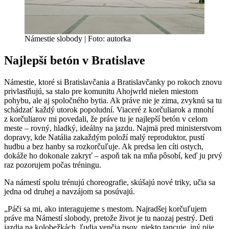
Námestie slobody | Foto: autorka
Najlepší betón v Bratislave
Námestie, ktoré si Bratislavčania a Bratislavčanky po rokoch znovu
privlastňujú, sa stalo pre komunitu Ahojwrld nielen miestom
pohybu, ale aj spoločného bytia. Ak práve nie je zima, zvyknú sa tu
schádzať každý utorok popoludní. Viaceré z korčuliarok a mnohí
z korčuliarov mi povedali, že práve tu je najlepší betón v celom
meste – rovný, hladký, ideálny na jazdu. Najmä pred ministerstvom
dopravy, kde Natália zakaždým položí malý reproduktor, pustí
hudbu a bez hanby sa rozkorčuľuje. Ak predsa len cíti ostych,
dokáže ho dokonale zakryť – aspoň tak na mňa pôsobí, keď ju prvý
raz pozorujem počas tréningu.
Na námestí spolu trénujú choreografie, skúšajú nové triky, učia sa
jedna od druhej a navzájom sa posúvajú.
„Páči sa mi, ako interagujeme s mestom. Najradšej korčuľujem
práve ma Námestí slobody, pretože život je tu naozaj pestrý. Deti
jazdia na kolobežkách, ľudia venčia psov, niekto tancuje, iný pije