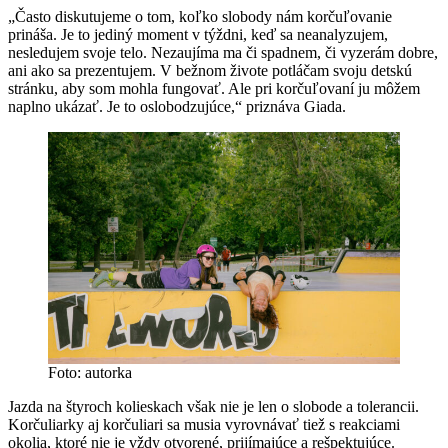
„Často diskutujeme o tom, koľko slobody nám korčuľovanie
prináša. Je to jediný moment v týždni, keď sa neanalyzujem,
nesledujem svoje telo. Nezaujíma ma či spadnem, či vyzerám dobre,
ani ako sa prezentujem. V bežnom živote potláčam svoju detskú
stránku, aby som mohla fungovať. Ale pri korčuľovaní ju môžem
naplno ukázať. Je to oslobodzujúce,“ priznáva Giada.
Foto: autorka
Jazda na štyroch kolieskach však nie je len o slobode a tolerancii.
Korčuliarky aj korčuliari sa musia vyrovnávať tiež s reakciami
okolia, ktoré nie je vždy otvorené, prijímajúce a rešpektujúce.