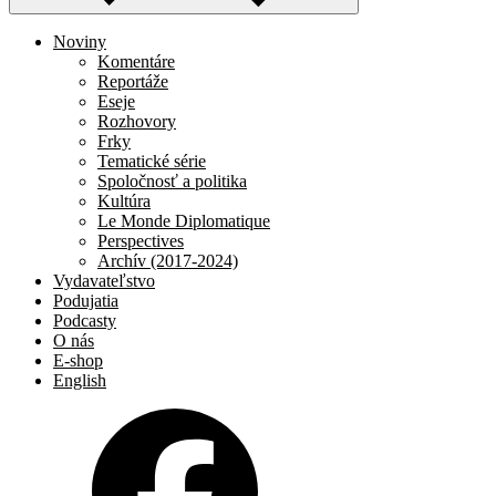
Noviny
Komentáre
Reportáže
Eseje
Rozhovory
Frky
Tematické série
Spoločnosť a politika
Kultúra
Le Monde Diplomatique
Perspectives
Archív (2017-2024)
Vydavateľstvo
Podujatia
Podcasty
O nás
E-shop
English