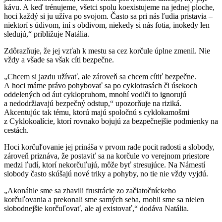
kávu. A keď trénujeme, všetci spolu koexistujeme na jednej ploche,
hoci každý si ju užíva po svojom. Často sa pri nás ľudia pristavia –
niektorí s údivom, iní s obdivom, niekedy si nás fotia, inokedy len
sledujú,“ približuje Natália.
Zdôrazňuje, že jej vzťah k mestu sa cez korčule úplne zmenil. Nie
vždy a všade sa však cíti bezpečne.
„Chcem si jazdu užívať, ale zároveň sa chcem cítiť bezpečne.
A hoci máme právo pohybovať sa po cyklotrasách či úsekoch
oddelených od áut cyklopruhom, mnohí vodiči to ignorujú
a nedodržiavajú bezpečný odstup,“ upozorňuje na riziká.
Akcentujúc tak tému, ktorú majú spoločnú s cyklokamošmi
z Cyklokoalície, ktorí rovnako bojujú za bezpečnejšie podmienky na
cestách.
Hoci korčuľovanie jej prináša v prvom rade pocit radosti a slobody,
zároveň priznáva, že postaviť sa na korčule vo verejnom priestore
medzi ľudí, ktorí nekorčuľujú, môže byť stresujúce. Na Námestí
slobody často skúšajú nové triky a pohyby, no tie nie vždy vyjdú.
„Akonáhle sme sa zbavili frustrácie zo začiatočníckeho
korčuľovania a prekonali sme samých seba, mohli sme sa nielen
slobodnejšie korčuľovať, ale aj existovať,“ dodáva Natália.