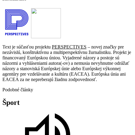
Text je súčasťou projektu
PERSPECTIVES
– novej značky pre
nezávislú, konštruktívnu a multiperspektívnu žurnalistiku. Projekt je
financovaný Európskou úniou. Vyjadrené názory a postoje sú
názormi a vyhláseniami autora(-ov) a nemusia nevyhnutne odrážať
názory a stanoviská Európskej únie alebo Európskej výkonnej
agentúry pre vzdelávanie a kultúru (EACEA). Európska únia ani
EACEA za ne nepreberajú žiadnu zodpovednosť.
Podobné články
Šport