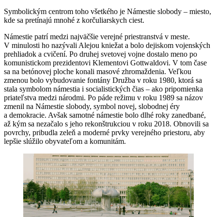
Symbolickým centrom toho všetkého je Námestie slobody – miesto,
kde sa pretínajú mnohé z korčuliarskych ciest.
Námestie patrí medzi najväčšie verejné priestranstvá v meste.
V minulosti ho nazývali Alejou kniežat a bolo dejiskom vojenských
prehliadok a cvičení. Po druhej svetovej vojne dostalo meno po
komunistickom prezidentovi Klementovi Gottwaldovi. V tom čase
sa na betónovej ploche konali masové zhromaždenia. Veľkou
zmenou bolo vybudovanie fontány Družba v roku 1980, ktorá sa
stala symbolom námestia i socialistických čias – ako pripomienka
priateľstva medzi národmi. Po páde režimu v roku 1989 sa názov
zmenil na Námestie slobody, symbol novej, slobodnej éry
a demokracie. Avšak samotné námestie bolo dlhé roky zanedbané,
až kým sa nezačalo s jeho rekonštrukciou v roku 2018. Obnovili sa
povrchy, pribudla zeleň a moderné prvky verejného priestoru, aby
lepšie slúžilo obyvateľom a komunitám.