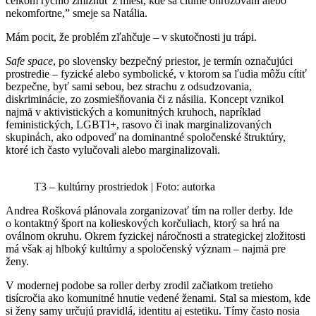
celkom rýchlo zmiznúť z miest, kde sa cítime ohrozovaní alebo
nekomfortne,” smeje sa Natália.
Mám pocit, že problém zľahčuje – v skutočnosti ju trápi.
Safe space
, po slovensky bezpečný priestor, je termín označujúci
prostredie – fyzické alebo symbolické, v ktorom sa ľudia môžu cítiť
bezpečne, byť sami sebou, bez strachu z odsudzovania,
diskriminácie, zo zosmiešňovania či z násilia. Koncept vznikol
najmä v aktivistických a komunitných kruhoch, napríklad
feministických, LGBTI+, rasovo či inak marginalizovaných
skupinách, ako odpoveď na dominantné spoločenské štruktúry,
ktoré ich často vylučovali alebo marginalizovali.
T3 – kultúrny prostriedok | Foto: autorka
Andrea Rošková plánovala zorganizovať tím na roller derby. Ide
o kontaktný šport na kolieskových korčuliach, ktorý sa hrá na
oválnom okruhu. Okrem fyzickej náročnosti a strategickej zložitosti
má však aj hlboký kultúrny a spoločenský význam – najmä pre
ženy.
V modernej podobe sa roller derby zrodil začiatkom tretieho
tisícročia ako komunitné hnutie vedené ženami. Stal sa miestom, kde
si ženy samy určujú pravidlá, identitu aj estetiku. Tímy často nosia