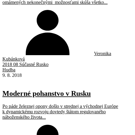
omámených nekonečnými možnosťami skúša všetko...
Veronika
Kubánková
2018 08 Súčasné Rusko
Hudba
9. 8. 2018
Moderné pohanstvo v Rusku
Po páde železnej opony došlo v strednej a východnej Európe
k dynamickému rozvoju dovtedy štátom regulovaného
náboženského života...