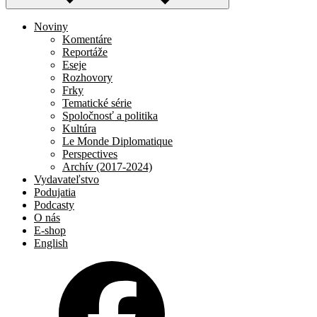
Noviny
Komentáre
Reportáže
Eseje
Rozhovory
Frky
Tematické série
Spoločnosť a politika
Kultúra
Le Monde Diplomatique
Perspectives
Archív (2017-2024)
Vydavateľstvo
Podujatia
Podcasty
O nás
E-shop
English