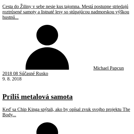
Cesta do Žiliny v sebe nesie kus tajomna. Mestá postupne striedajú
roztrúsené samoty a listnaté lesy so stúpajúcou nadmorskou výškou
hustnú...
Michael Papcun
2018 08 Súčasné Rusko
9. 8. 2018
Príliš metalová samota
Keď sa Chip Kinga spýtali, ako by opísal zvuk svojho projektu The
Body...