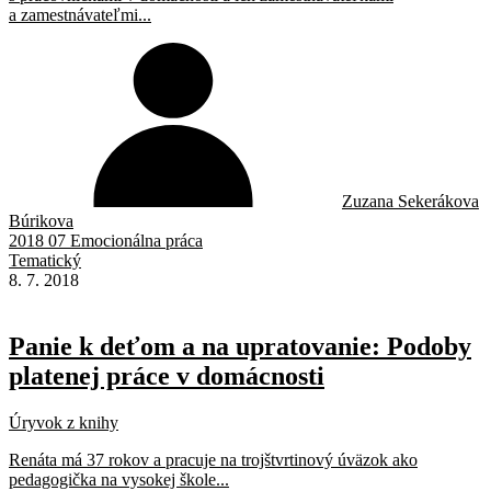
a zamestnávateľmi...
Zuzana Sekerákova
Búrikova
2018 07 Emocionálna práca
Tematický
8. 7. 2018
Panie k deťom a na upratovanie: Podoby
platenej práce v domácnosti
Úryvok z knihy
Renáta má 37 rokov a pracuje na trojštvrtinový úväzok ako
pedagogička na vysokej škole...