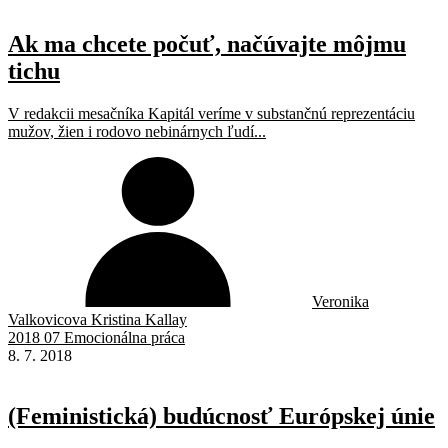
Ak ma chcete počuť, načúvajte môjmu
tichu
V redakcii mesačníka Kapitál veríme v substančnú reprezentáciu
mužov, žien i rodovo nebinárnych ľudí...
Veronika
Valkovicova Kristina Kallay
2018 07 Emocionálna práca
8. 7. 2018
(Feministická) budúcnosť Európskej únie