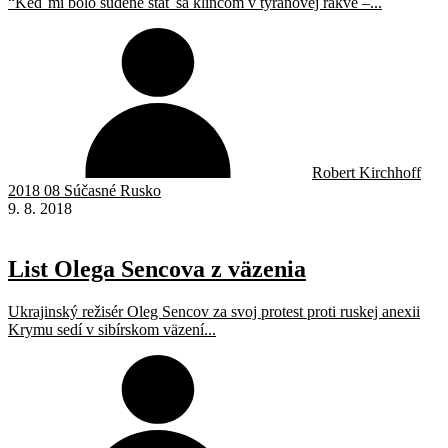
“Keď mi bolo súdené stať sa klincom v tyranovej rakve –...
Robert Kirchhoff
2018 08 Súčasné Rusko
9. 8. 2018
List Olega Sencova z väzenia
Ukrajinský režisér Oleg Sencov za svoj protest proti ruskej anexii
Krymu sedí v sibírskom väzení...