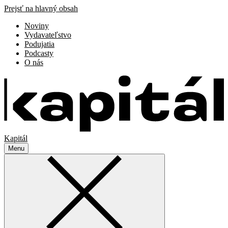
Prejsť na hlavný obsah
Noviny
Vydavateľstvo
Podujatia
Podcasty
O nás
Kapitál
Menu