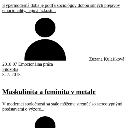
Hypermoderná doba je podľa sociológov dobou silných prejavov
emocionality, najmä úzkosti...
Zuzana Kulašiková
2018 07 Emocionálna práca
Filozofia
8. 7. 2018
Maskulinita a feminita v metale
V modernej spoločnosti sa stále môžeme stretnúť so stereotypnými
predstavami o výzore...