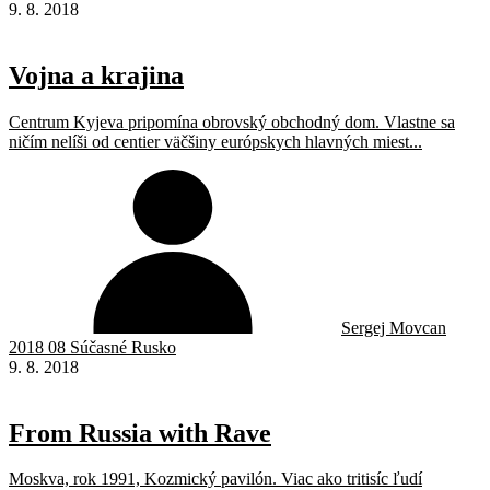
9. 8. 2018
Vojna a krajina
Centrum Kyjeva pripomína obrovský obchodný dom. Vlastne sa
ničím nelíši od centier väčšiny európskych hlavných miest...
Sergej Movcan
2018 08 Súčasné Rusko
9. 8. 2018
From Russia with Rave
Moskva, rok 1991, Kozmický pavilón. Viac ako tritisíc ľudí