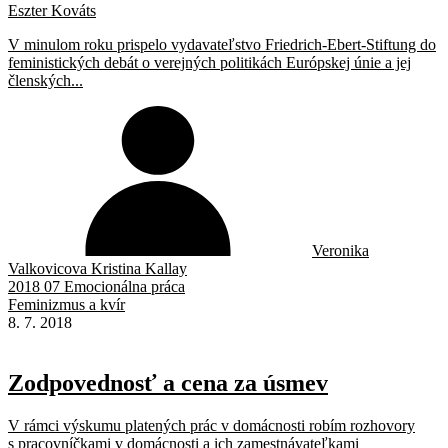
Eszter Kováts
V minulom roku prispelo vydavateľstvo Friedrich-Ebert-Stiftung do
feministických debát o verejných politikách Európskej únie a jej
členských...
Veronika
Valkovicova Kristina Kallay
2018 07 Emocionálna práca
Feminizmus a kvír
8. 7. 2018
Zodpovednosť a cena za úsmev
V rámci výskumu platených prác v domácnosti robím rozhovory
s pracovníčkami v domácnosti a ich zamestnávateľkami