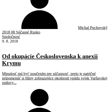
Michal Puchovský
2018 08 Súčasné Rusko
Spoločnosť
9. 8. 2018
Od okupácie Československa k anexii
Krymu
Minulosť má byť poučením pre súčasnosť, preto je patričné
pripomenúť si filmy zobrazujúce okolnosti vpádu vojsk Varšavskej
zmluvy...