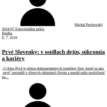
Michal Puchovský
2018 07 Emocionálna práca
Hudba
8. 7. 2018
Prvé Slovenky: v osídlach dejín, súkromia
a kariéry
„Cyklus Prvá je sériou dokumentárnych portrétov žien, ktoré sa ako
‚prvé‘ presadili v rôznych oblastiach života a menili našu spoločnosť
na...