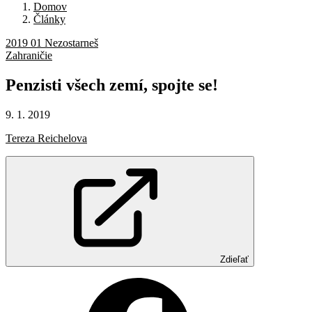
Domov
Články
2019 01 Nezostarneš
Zahraničie
Penzisti
všech
zemí,
spojte
se!
9. 1. 2019
Tereza Reichelova
Zdieľať