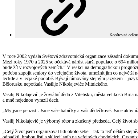
Kopírovať odka
V roce 2002 vydala Světová zdravotnická organizace zásadní dokument 
Mezi roky 1970 a 2025 se očekává nárůst starší populace o 694 milionů
bude žít v rozvojových zemích.“ V reakci na demografickou prognózu p
potřebu zapojit seniory do veřejného života, umožnit jim co největší n
leckde a v lecjaké podobě. Bývají rámovány stejným jazykem – jazykem
Bělorusku nepotkala Vasilije Nikolajeviče Mitnického.
Vasilij Nikolajevič je žoviální děda z Vitebsku, města velikosti Brna 
a mně nejednou vyrazil dech.
„My jsme penzisti. Jsme vaše babičky a vaši dědečkové. Jsme aktivní. 
Vasilij Nikolajevič je výborný rétor a zkušený předseda. Celý život s
„Celý život jsem organizoval lidi okolo sebe – tak to teď dělám stejn
odpadků, hrabou listí a sklízejí sníh na veřejných chodnících. Organi