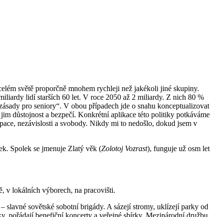
celém světě proporčně mnohem rychleji než jakékoli jiné skupiny.
liardy lidí starších 60 let. V roce 2050 až 2 miliardy. Z nich 80 %
„zásady pro seniory“. V obou případech jde o snahu konceptualizovat
t jim důstojnost a bezpečí. Konkrétní aplikace této politiky potkáváme
ipace, nezávislosti a svobody. Nikdy mi to nedošlo, dokud jsem v
lek. Spolek se jmenuje Zlatý věk (
Zolotoj Vozrast
), funguje už osm let
ě, v lokálních výborech, na pracovišti.
 slavné sovětské sobotní brigády. A sázejí stromy, uklízejí parky od
íky, pořádají benefiční koncerty a veřejné sbírky. Mezinárodní družbu