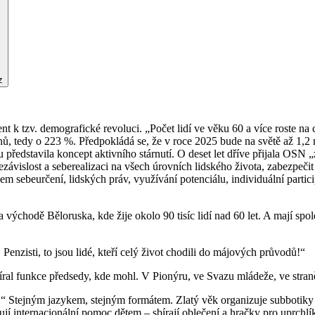
z
k tzv. demografické revoluci. „Počet lidí ve věku 60 a více roste na 
, tedy o 223 %. Předpokládá se, že v roce 2025 bude na světě až 1,2 mi
ředstavila koncept aktivního stárnutí. O deset let dříve přijala OSN 
ezávislost a seberealizaci na všech úrovních lidského života, zabezpeči
 sebeurčení, lidských práv, využívání potenciálu, individuální partic
na východě Běloruska, kde žije okolo 90 tisíc lidí nad 60 let. A mají spo
Penzisti, to jsou lidé, kteří celý život chodili do májových průvodů!“
bíral funkce předsedy, kde mohl. V Pionýru, ve Svazu mládeže, ve stran
ě.“ Stejným jazykem, stejným formátem. Zlatý věk organizuje subbotiky –
zují internacionální pomoc dětem – sbírají oblečení a hračky pro uprchl