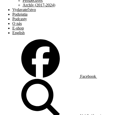
Perspectives
Archív (2017-2024)
Vydavateľstvo
Podujatia
Podcasty
O nás
E-shop
English
Facebook