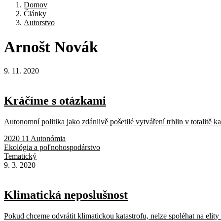
Domov
Články
Autorstvo
Arnošt
Novák
9. 11. 2020
Kráčíme s otázkami
Autonomní politika jako zdánlivě pošetilé vytváření trhlin v totalitě k
2020 11 Autonómia
Ekológia a poľnohospodárstvo
Tematický
9. 3. 2020
Klimatická neposlušnost
Pokud chceme odvrátit klimatickou katastrofu, nelze spoléhat na elity a