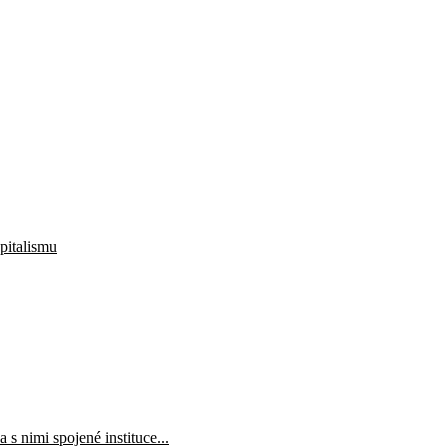
apitalismu
 s nimi spojené instituce...