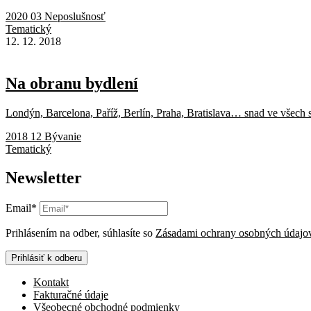
2020 03 Neposlušnosť
Tematický
12. 12. 2018
Na obranu bydlení
Londýn, Barcelona, Paříž, Berlín, Praha, Bratislava… snad ve všech
2018 12 Bývanie
Tematický
Newsletter
Email*
Prihlásením na odber, súhlasíte so
Zásadami ochrany osobných údajo
Prihlásiť k odberu
Kontakt
Fakturačné údaje
Všeobecné obchodné podmienky