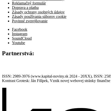
Reklamačný formulár
Doprava a platba
Zásady ochrany osobných údajov
Zásady používania súborov cookie
Povinné zverejňovanie
Facebook
Instagram
SoundCloud
Youtube
Partnerstvá:
ISSN: 2989-3976 (www.kapital-noviny.sk 2024 - 20XX), ISSN: 2585-7
Kontrast Grotesk: Ján Filípek, Vznik novej webovej stránky finanč