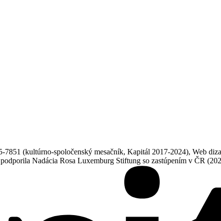
851 (kultúrno-spoločenský mesačník, Kapitál 2017-2024), Web dizajn
ne podporila Nadácia Rosa Luxemburg Stiftung so zastúpením v ČR (20