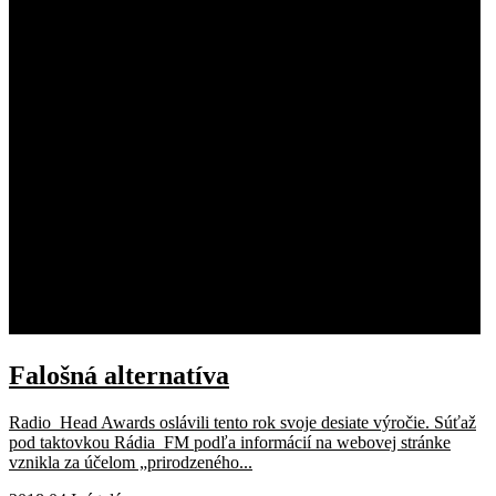
Falošná alternatíva
Radio_Head Awards oslávili tento rok svoje desiate výročie. Súťaž
pod taktovkou Rádia_FM podľa informácií na webovej stránke
vznikla za účelom „prirodzeného...