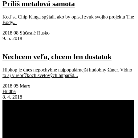
Príliš metalová samota
Keď sa Chip Kinga spýtali, ako by opísal zvuk svojho projektu The
Body...
2018 08 Súčasné Rusko
9. 5. 2018
Nechcem veľa, chcem len dostatok
Hiphop je dnes nepochybne najpopulárnejší hudobný žáner. Vidno
to aj v rebríčkoch svetových hitparád...
2018 05 Marx
Hudba
8. 4. 2018