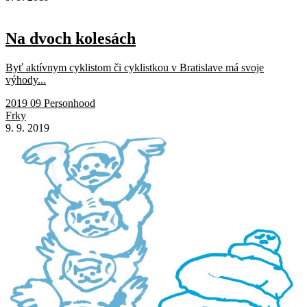
Na dvoch kolesách
Byť aktívnym cyklistom či cyklistkou v Bratislave má svoje
výhody...
2019 09 Personhood
Frky
9. 9. 2019