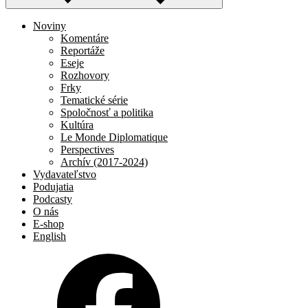
Noviny
Komentáre
Reportáže
Eseje
Rozhovory
Frky
Tematické série
Spoločnosť a politika
Kultúra
Le Monde Diplomatique
Perspectives
Archív (2017-2024)
Vydavateľstvo
Podujatia
Podcasty
O nás
E-shop
English