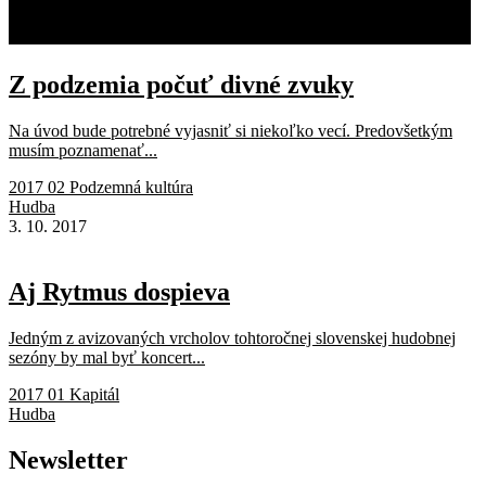
Z podzemia počuť divné zvuky
Na úvod bude potrebné vyjasniť si niekoľko vecí. Predovšetkým
musím poznamenať...
2017 02 Podzemná kultúra
Hudba
3. 10. 2017
Aj Rytmus dospieva
Jedným z avizovaných vrcholov tohtoročnej slovenskej hudobnej
sezóny by mal byť koncert...
2017 01 Kapitál
Hudba
Newsletter