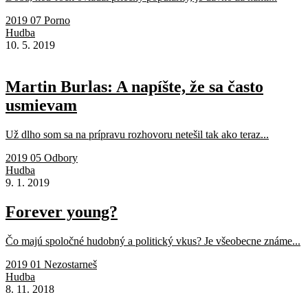
2019 07 Porno
Hudba
10. 5. 2019
Martin Burlas: A napíšte, že sa často
usmievam
Už dlho som sa na prípravu rozhovoru netešil tak ako teraz...
2019 05 Odbory
Hudba
9. 1. 2019
Forever young?
Čo majú spoločné hudobný a politický vkus? Je všeobecne známe...
2019 01 Nezostarneš
Hudba
8. 11. 2018