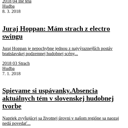
2018 04 Iné telá
Hudba
8. 3. 2018
Juraj Hoppan: Mám strach z electro
swingu
Juraj Hoppan je nepochybne jednou z najvýraznejších postáv
bratislavskej podzemnej hudobnej scény...
2018 03 Strach
Hudba
7. 1. 2018
Spievame si uspávanky.Absencia
aktuálnych tém v slovenskej hudobnej
tvorbe
Napriek zvyšujúcej sa životnej úrovni v našom regióne sa naozaj
nedá povedať...