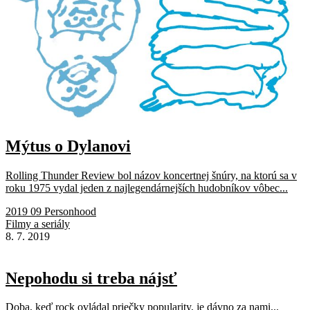
Mýtus o Dylanovi
Rolling Thunder Review bol názov koncertnej šnúry, na ktorú sa v
roku 1975 vydal jeden z najlegendárnejších hudobníkov vôbec...
2019 09 Personhood
Filmy a seriály
8. 7. 2019
Nepohodu si treba nájsť
Doba, keď rock ovládal priečky popularity, je dávno za nami...