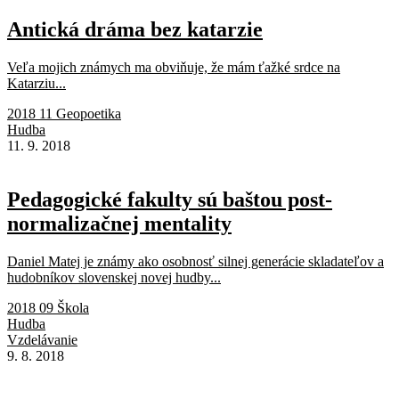
Antická dráma bez katarzie
Veľa mojich známych ma obviňuje, že mám ťažké srdce na
Katarziu...
2018 11 Geopoetika
Hudba
11. 9. 2018
Pedagogické fakulty sú baštou post-
normalizačnej mentality
Daniel Matej je známy ako osobnosť silnej generácie skladateľov a
hudobníkov slovenskej novej hudby...
2018 09 Škola
Hudba
Vzdelávanie
9. 8. 2018