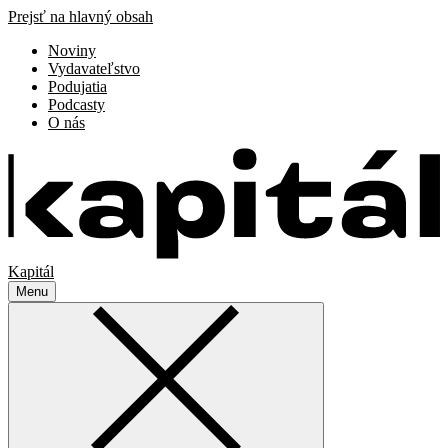
Prejsť na hlavný obsah
Noviny
Vydavateľstvo
Podujatia
Podcasty
O nás
Kapitál
Menu