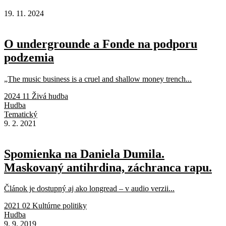
19. 11. 2024
O undergrounde a Fonde na podporu
podzemia
„The music business is a cruel and shallow money trench...
2024 11 Živá hudba
Hudba
Tematický
9. 2. 2021
Spomienka na Daniela Dumila.
Maskovaný antihrdina, záchranca rapu.
Článok je dostupný aj ako longread – v audio verzii...
2021 02 Kultúrne politiky
Hudba
9. 9. 2019